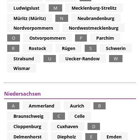
Ludwigslust
M
Mecklenburg-Strelitz
Müritz (Müritz)
N
Neubrandenburg
Nordvorpommern
Nordwestmecklenburg
O
Ostvorpommern
P
Parchim
R
Rostock
Rügen
S
Schwerin
Stralsund
U
Uecker-Randow
W
Wismar
Niedersachsen
A
Ammerland
Aurich
B
Braunschweig
C
Celle
Cloppenburg
Cuxhaven
D
Delmenhorst
Diepholz
E
Emden