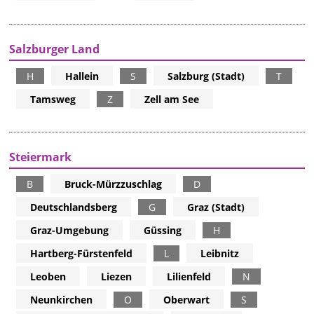
Salzburger Land
H
Hallein
S
Salzburg (Stadt)
T
Tamsweg
Z
Zell am See
Steiermark
B
Bruck-Mürzzuschlag
D
Deutschlandsberg
G
Graz (Stadt)
Graz-Umgebung
Güssing
H
Hartberg-Fürstenfeld
L
Leibnitz
Leoben
Liezen
Lilienfeld
N
Neunkirchen
O
Oberwart
S