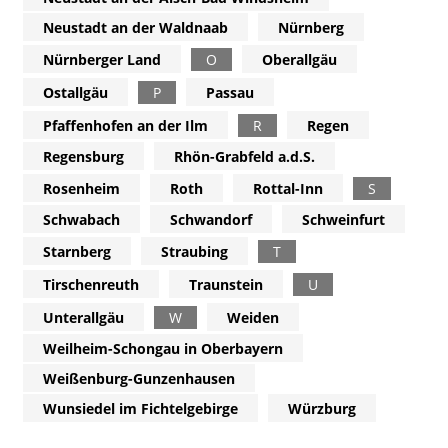
Neustadt an der Waldnaab
Nürnberg
Nürnberger Land
O
Oberallgäu
Ostallgäu
P
Passau
Pfaffenhofen an der Ilm
R
Regen
Regensburg
Rhön-Grabfeld a.d.S.
Rosenheim
Roth
Rottal-Inn
S
Schwabach
Schwandorf
Schweinfurt
Starnberg
Straubing
T
Tirschenreuth
Traunstein
U
Unterallgäu
W
Weiden
Weilheim-Schongau in Oberbayern
Weißenburg-Gunzenhausen
Wunsiedel im Fichtelgebirge
Würzburg