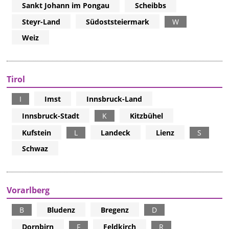
Sankt Johann im Pongau
Scheibbs
Steyr-Land
Südoststeiermark
W
Weiz
Tirol
I
Imst
Innsbruck-Land
Innsbruck-Stadt
K
Kitzbühel
Kufstein
L
Landeck
Lienz
S
Schwaz
Vorarlberg
B
Bludenz
Bregenz
D
Dornbirn
F
Feldkirch
R