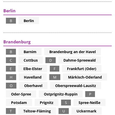
Berlin
B
Berlin
Brandenburg
B
Barnim
Brandenburg an der Havel
C
Cottbus
D
Dahme-Spreewald
E
Elbe-Elster
F
Frankfurt (Oder)
H
Havelland
M
Märkisch-Oderland
O
Oberhavel
Oberspreewald-Lausitz
Oder-Spree
Ostprignitz-Ruppin
P
Potsdam
Prignitz
S
Spree-Neiße
T
Teltow-Fläming
U
Uckermark