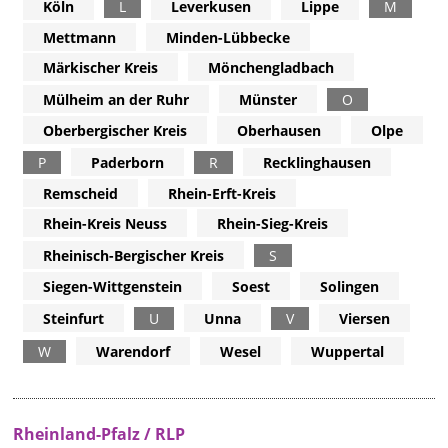
Köln
L
Leverkusen
Lippe
M
Mettmann
Minden-Lübbecke
Märkischer Kreis
Mönchengladbach
Mülheim an der Ruhr
Münster
O
Oberbergischer Kreis
Oberhausen
Olpe
P
Paderborn
R
Recklinghausen
Remscheid
Rhein-Erft-Kreis
Rhein-Kreis Neuss
Rhein-Sieg-Kreis
Rheinisch-Bergischer Kreis
S
Siegen-Wittgenstein
Soest
Solingen
Steinfurt
U
Unna
V
Viersen
W
Warendorf
Wesel
Wuppertal
Rheinland-Pfalz / RLP