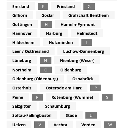
Emsland
F
Friesland
G
Gifhorn
Goslar
Grafschaft Bentheim
Göttingen
H
Hameln-Pyrmont
Hannover
Harburg
Helmstedt
Hildesheim
Holzminden
L
Leer / Ostfriesland
Lüchow-Dannenberg
Lüneburg
N
Nienburg (Weser)
Northeim
O
Oldenburg
Oldenburg (Oldenburg)
Osnabrück
Osterholz
Osterode am Harz
P
Peine
R
Rotenburg (Wümme)
S
Salzgitter
Schaumburg
Soltau-Fallingbostel
Stade
U
Uelzen
V
Vechta
Verden
W