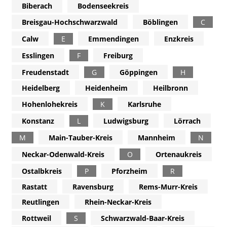
Biberach
Bodenseekreis
Breisgau-Hochschwarzwald
Böblingen
C
Calw
E
Emmendingen
Enzkreis
Esslingen
F
Freiburg
Freudenstadt
G
Göppingen
H
Heidelberg
Heidenheim
Heilbronn
Hohenlohekreis
K
Karlsruhe
Konstanz
L
Ludwigsburg
Lörrach
M
Main-Tauber-Kreis
Mannheim
N
Neckar-Odenwald-Kreis
O
Ortenaukreis
Ostalbkreis
P
Pforzheim
R
Rastatt
Ravensburg
Rems-Murr-Kreis
Reutlingen
Rhein-Neckar-Kreis
Rottweil
S
Schwarzwald-Baar-Kreis