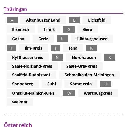
Thüringen
A
Altenburger Land
E
Eichsfeld
Eisenach
Erfurt
G
Gera
Gotha
Greiz
H
Hildburghausen
I
Ilm-Kreis
J
Jena
K
Kyffhäuserkreis
N
Nordhausen
S
Saale-Holzland-Kreis
Saale-Orla-Kreis
Saalfeld-Rudolstadt
Schmalkalden-Meiningen
Sonneberg
Suhl
Sömmerda
U
Unstrut-Hainich-Kreis
W
Wartburgkreis
Weimar
Österreich