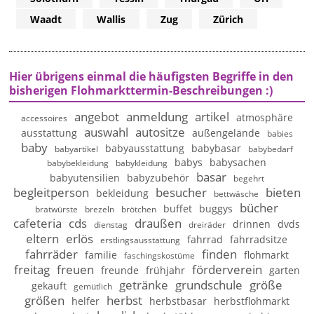
Waadt
Wallis
Zug
Zürich
Hier übrigens einmal die häufigsten Begriffe in den
bisherigen Flohmarkttermin-Beschreibungen :)
angebot
anmeldung
artikel
atmosphäre
accessoires
auswahl
autositze
ausstattung
außengelände
babies
baby
babyausstattung
babybasar
babyartikel
babybedarf
babys
babysachen
babybekleidung
babykleidung
basar
babyutensilien
babyzubehör
begehrt
begleitperson
besucher
bieten
bekleidung
bettwäsche
bücher
buffet
buggys
bratwürste
brezeln
brötchen
cafeteria
cds
draußen
drinnen
dvds
dienstag
dreiräder
eltern
erlös
fahrrad
fahrradsitze
erstlingsausstattung
fahrräder
finden
familie
flohmarkt
faschingskostüme
freitag
freuen
förderverein
freunde
frühjahr
garten
getränke
grundschule
größe
gekauft
gemütlich
größen
herbst
helfer
herbstbasar
herbstflohmarkt