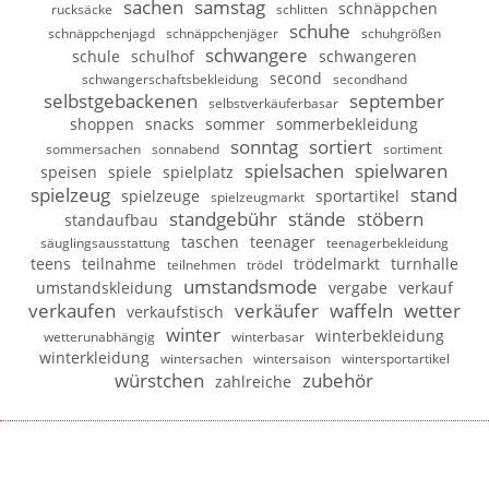
sachen
samstag
schnäppchen
rucksäcke
schlitten
schuhe
schnäppchenjagd
schnäppchenjäger
schuhgrößen
schwangere
schule
schulhof
schwangeren
second
schwangerschaftsbekleidung
secondhand
selbstgebackenen
september
selbstverkäuferbasar
shoppen
snacks
sommer
sommerbekleidung
sonntag
sortiert
sommersachen
sonnabend
sortiment
spielsachen
spielwaren
speisen
spiele
spielplatz
spielzeug
stand
spielzeuge
sportartikel
spielzeugmarkt
standgebühr
stände
stöbern
standaufbau
taschen
teenager
säuglingsausstattung
teenagerbekleidung
teens
teilnahme
trödelmarkt
turnhalle
teilnehmen
trödel
umstandsmode
umstandskleidung
vergabe
verkauf
verkaufen
verkäufer
waffeln
wetter
verkaufstisch
winter
winterbekleidung
wetterunabhängig
winterbasar
winterkleidung
wintersachen
wintersaison
wintersportartikel
würstchen
zubehör
zahlreiche