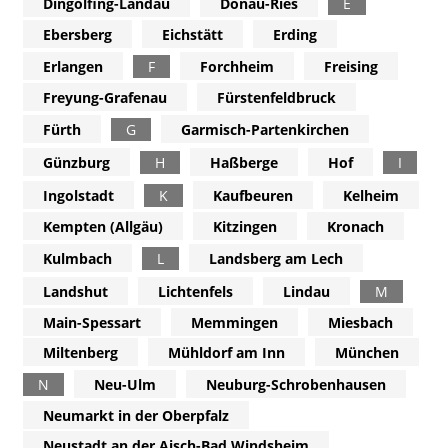
Dingolfing-Landau
Donau-Ries
E
Ebersberg
Eichstätt
Erding
Erlangen
F
Forchheim
Freising
Freyung-Grafenau
Fürstenfeldbruck
Fürth
G
Garmisch-Partenkirchen
Günzburg
H
Haßberge
Hof
I
Ingolstadt
K
Kaufbeuren
Kelheim
Kempten (Allgäu)
Kitzingen
Kronach
Kulmbach
L
Landsberg am Lech
Landshut
Lichtenfels
Lindau
M
Main-Spessart
Memmingen
Miesbach
Miltenberg
Mühldorf am Inn
München
N
Neu-Ulm
Neuburg-Schrobenhausen
Neumarkt in der Oberpfalz
Neustadt an der Aisch-Bad Windsheim