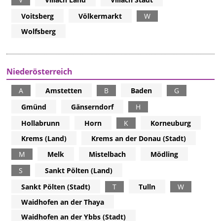
Voitsberg
Völkermarkt
W
Wolfsberg
Niederösterreich
A
Amstetten
B
Baden
G
Gmünd
Gänserndorf
H
Hollabrunn
Horn
K
Korneuburg
Krems (Land)
Krems an der Donau (Stadt)
M
Melk
Mistelbach
Mödling
S
Sankt Pölten (Land)
Sankt Pölten (Stadt)
T
Tulln
W
Waidhofen an der Thaya
Waidhofen an der Ybbs (Stadt)