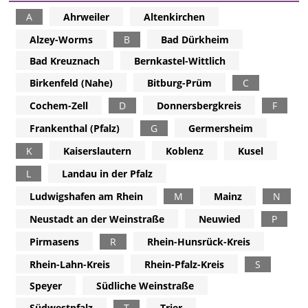
A
Ahrweiler
Altenkirchen
Alzey-Worms
B
Bad Dürkheim
Bad Kreuznach
Bernkastel-Wittlich
Birkenfeld (Nahe)
Bitburg-Prüm
C
Cochem-Zell
D
Donnersbergkreis
F
Frankenthal (Pfalz)
G
Germersheim
K
Kaiserslautern
Koblenz
Kusel
L
Landau in der Pfalz
Ludwigshafen am Rhein
M
Mainz
N
Neustadt an der Weinstraße
Neuwied
P
Pirmasens
R
Rhein-Hunsrück-Kreis
Rhein-Lahn-Kreis
Rhein-Pfalz-Kreis
S
Speyer
Südliche Weinstraße
Südwestpfalz
T
Trier