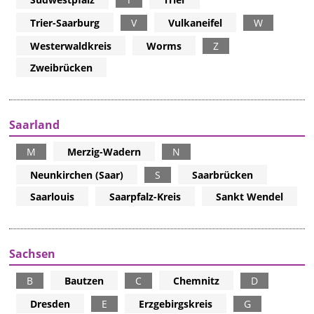
Trier-Saarburg
V
Vulkaneifel
W
Westerwaldkreis
Worms
Z
Zweibrücken
Saarland
M
Merzig-Wadern
N
Neunkirchen (Saar)
S
Saarbrücken
Saarlouis
Saarpfalz-Kreis
Sankt Wendel
Sachsen
B
Bautzen
C
Chemnitz
D
Dresden
E
Erzgebirgskreis
G