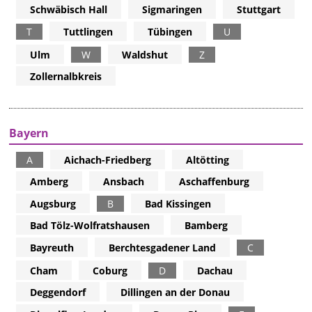
Schwäbisch Hall
Sigmaringen
Stuttgart
T
Tuttlingen
Tübingen
U
Ulm
W
Waldshut
Z
Zollernalbkreis
Bayern
A
Aichach-Friedberg
Altötting
Amberg
Ansbach
Aschaffenburg
Augsburg
B
Bad Kissingen
Bad Tölz-Wolfratshausen
Bamberg
Bayreuth
Berchtesgadener Land
C
Cham
Coburg
D
Dachau
Deggendorf
Dillingen an der Donau