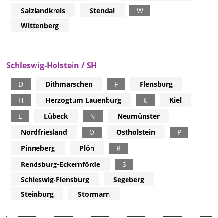
Salzlandkreis
Stendal
W
Wittenberg
Schleswig-Holstein / SH
D
Dithmarschen
F
Flensburg
H
Herzogtum Lauenburg
K
Kiel
L
Lübeck
N
Neumünster
Nordfriesland
O
Ostholstein
P
Pinneberg
Plön
R
Rendsburg-Eckernförde
S
Schleswig-Flensburg
Segeberg
Steinburg
Stormarn