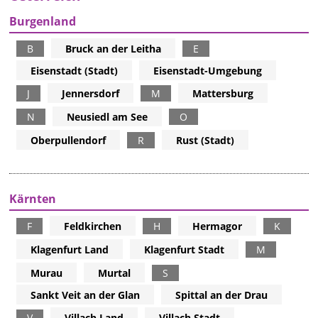
Burgenland
B
Bruck an der Leitha
E
Eisenstadt (Stadt)
Eisenstadt-Umgebung
J
Jennersdorf
M
Mattersburg
N
Neusiedl am See
O
Oberpullendorf
R
Rust (Stadt)
Kärnten
F
Feldkirchen
H
Hermagor
K
Klagenfurt Land
Klagenfurt Stadt
M
Murau
Murtal
S
Sankt Veit an der Glan
Spittal an der Drau
V
Villach Land
Villach Stadt