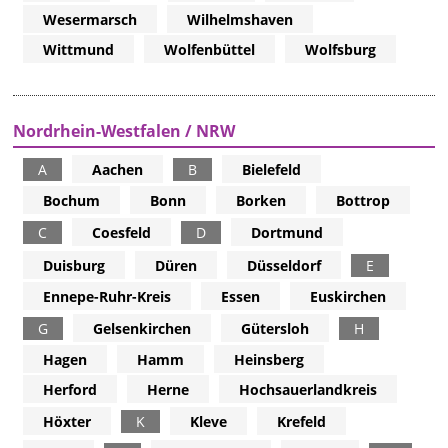
Wesermarsch
Wilhelmshaven
Wittmund
Wolfenbüttel
Wolfsburg
Nordrhein-Westfalen / NRW
A
Aachen
B
Bielefeld
Bochum
Bonn
Borken
Bottrop
C
Coesfeld
D
Dortmund
Duisburg
Düren
Düsseldorf
E
Ennepe-Ruhr-Kreis
Essen
Euskirchen
G
Gelsenkirchen
Gütersloh
H
Hagen
Hamm
Heinsberg
Herford
Herne
Hochsauerlandkreis
Höxter
K
Kleve
Krefeld