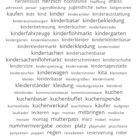
herzlich
herzenslust
hochstühle
imbiss
hüpfburg
jugendliche
jahreszeit
januar
jugendkleidung
kaffee
kaltgetränke
kaufen
kinder
kids
kind
kinderausstattung
kinderartikel
kinderbasar
kinderbekleidung
kinderausstattungen
kinderbetreuung
kinderbücher
kinderfahrräder
kinderfahrzeuge
kinderflohmarkt
kindergarten
kinderkleider
kinderkleiderbasar
kindergärten
kinderklamotten
kinderkleidung
kinderkleidermarkt
kindermöbel
kindersachen
kindersachenbasar
kindersachenflohmarkt
kinderschminken
kinderschuhe
kindersitze
kindertagesstätte
kinderspielzeug
kinderstände
kinderwagen
kita
kindertaschen
kinderzimmer
klamotten
kleiderbasar
kleider
kleidergrößen
kleidermarkt
kleiderständer
kleidung
kleidungsstücke
kleinkind
kuchen
kleinkinder
kommissionsbasar
kommissionsware
kuchenbasar
kuchenbuffet
kuchenspende
kuchenverkauf
käufer
kuchentheke
kuscheltiere
laufgitter
mitbringen
leckeren
laufräder
lego
mamas
modische
mutterpass
montag
märz
monate
möbel
mütter
nummernvergabe
platz
oktober
playmobil
plüschtiere
regen
reservierung
roller
ponyreiten
puppen
reisebetten