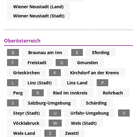
Wiener Neustadt (Land)
Wiener Neustadt (Stadt)
Oberösterreich
B
Braunau am Inn
E
Eferding
F
Freistadt
G
Gmunden
Grieskirchen
K
Kirchdorf an der Krems
L
Linz (Stadt)
Linz-Land
P
Perg
R
Ried im Innkreis
Rohrbach
S
Salzburg-Umgebung
Schärding
Steyr (Stadt)
U
Urfahr-Umgebung
V
Vöcklabruck
W
Wels (Stadt)
Wels-Land
Z
Zwettl