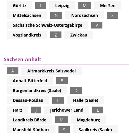
Görlitz
L
Leipzig
M
Meißen
Mittelsachsen
N
Nordsachsen
S
Sächsische Schweiz-Osterzgebirge
V
Vogtlandkreis
Z
Zwickau
Sachsen-Anhalt
A
Altmarkkreis Salzwedel
Anhalt-Bitterfeld
B
Burgenlandkreis (Saale)
D
Dessau-Roßlau
H
Halle (Saale)
Harz
J
Jerichower Land
L
Landkreis Börde
M
Magdeburg
Mansfeld-Südharz
S
Saalkreis (Saale)