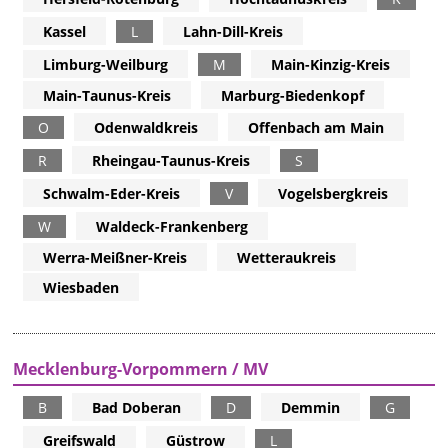
Kassel
L
Lahn-Dill-Kreis
Limburg-Weilburg
M
Main-Kinzig-Kreis
Main-Taunus-Kreis
Marburg-Biedenkopf
O
Odenwaldkreis
Offenbach am Main
R
Rheingau-Taunus-Kreis
S
Schwalm-Eder-Kreis
V
Vogelsbergkreis
W
Waldeck-Frankenberg
Werra-Meißner-Kreis
Wetteraukreis
Wiesbaden
Mecklenburg-Vorpommern / MV
B
Bad Doberan
D
Demmin
G
Greifswald
Güstrow
L