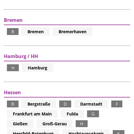
Bremen
B
Bremen
Bremerhaven
Hamburg / HH
H
Hamburg
Hessen
B
Bergstraße
D
Darmstadt
F
Frankfurt am Main
Fulda
G
Gießen
Groß-Gerau
H
Hersfeld-Rotenburg
Hochtaunuskreis
K