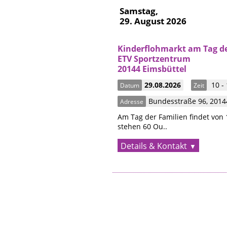
Samstag,
29. August 2026
Kinderflohmarkt am Tag de
ETV Sportzentrum
20144 Eimsbüttel
29.08.2026
10 -
Datum
Zeit
Bundesstraße 96
,
201
Adresse
Am Tag der Familien findet von 
stehen 60 Ou..
Details & Kontakt