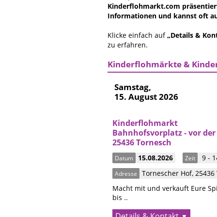
Kinderflohmarkt.com präsentiert
Informationen und kannst oft au
Klicke einfach auf
„Details & Kon
zu erfahren.
Kinderflohmärkte & Kinder
Samstag,
15. August 2026
Kinderflohmarkt
Bahnhofsvorplatz - vor der
25436 Tornesch
15.08.2026
9 - 1
Datum
Zeit
Tornescher Hof
,
25436
Adresse
Macht mit und verkauft Eure Sp
bis ..
Details & Kontakt