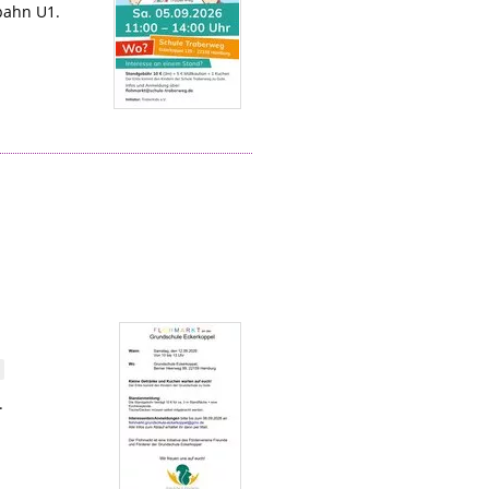
bahn U1.
.