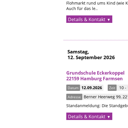
Flohmarkt rund ums Kind (wie 
Auch für das le..
Details & Kontakt
Samstag,
12. September 2026
Grundschule Eckerkoppel
22159 Hamburg Farmsen
12.09.2026
10 -
Datum
Zeit
Berner Heerweg 99
,
22
Adresse
Standanmeldung: Die Standgebüh
Details & Kontakt