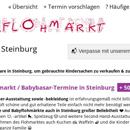
« Übersicht
+ Termin vorschlagen
? Häufige
 Steinburg
📬
Verpasse mit unsere
are in Steinburg, um gebrauchte Kindersachen zu verkaufen & zu
hmarkt / Babybasar-Termine in Steinburg
er-Ausstattung sowie -bekleidung
ist erfahrungsgemäß nicht billi
oft schöne und gut erhaltene Teile einfach nicht mehr benötigt we
e und Babyflohmärkte auch in Steinburg großer Beliebtheit ❤️
Au
n 👕, -artikel 🛼, Spielzeug 🎲 und weitere Second-Hand-Ausstatt
Rahmen des Flohmarktes auch Kuchen 🍰, Waffeln 🧇 und die Kinde
 ganze Familie 😀