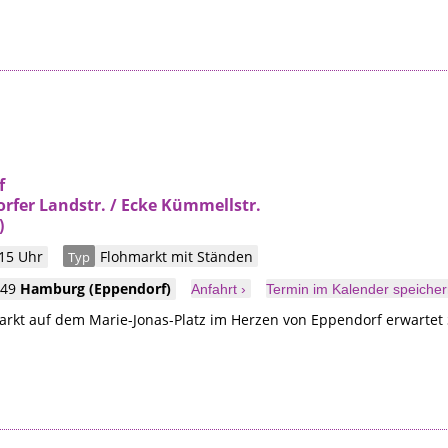
f
orfer Landstr. / Ecke Kümmellstr.
)
 15 Uhr
Flohmarkt mit Ständen
Typ
249
Hamburg
(Eppendorf)
Anfahrt ›
Termin im Kalender speicher
rkt auf dem Marie-Jonas-Platz im Herzen von Eppendorf erwartet 