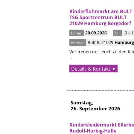
Kinderflohmarkt am BULT
TSG Sportzentrum BULT
21029 Hamburg Bergedorf
20.09.2026
9 - 1
Datum
Zeit
Bult 8
,
21029
Hambur
Adresse
Wir freuen uns, euch zu den Ki
..
Details & Kontakt
Samstag,
26. September 2026
Kinderkleidermarkt Ellerb
Rudolf-Harbig-Halle