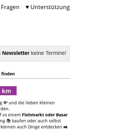
 Fragen
♥ Unterstützung
m
Newsletter
keine Termine!
 finden
g 💸 und die lieben Kleinen
rden.
f so einem
Flohmarkt oder Basar
ung 📚 kaufen oder auch selbst
r können auch Dinge entdecken 🚜