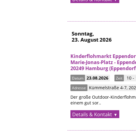
Sonntag,
23. August 2026
Kinderflohmarkt Eppendor
Marie-Jonas-Platz - Eppend
20249 Hamburg (Eppendorf
23.08.2026
10 -
Datum
Zeit
Kümmelstraße 4-7
,
20
Adresse
Der große Outdoor-Kinderflohma
einem gut sor..
Details & Kontakt