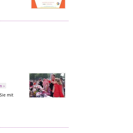
n ›
Sie mit