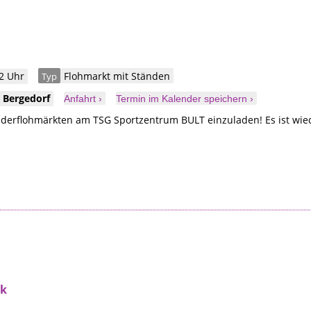
2 Uhr
Flohmarkt mit Ständen
Typ
g
Bergedorf
Anfahrt ›
Termin im Kalender speichern ›
nderflohmärkten am TSG Sportzentrum BULT einzuladen! Es ist wied
ek