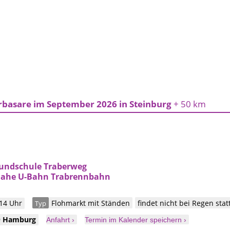
rbasare im September 2026 in Steinburg
+ 50 km
rundschule Traberweg
Nahe U-Bahn Trabrennbahn
 14 Uhr
Flohmarkt mit Ständen
findet nicht bei Regen stat
Typ
9
Hamburg
Anfahrt ›
Termin im Kalender speichern ›