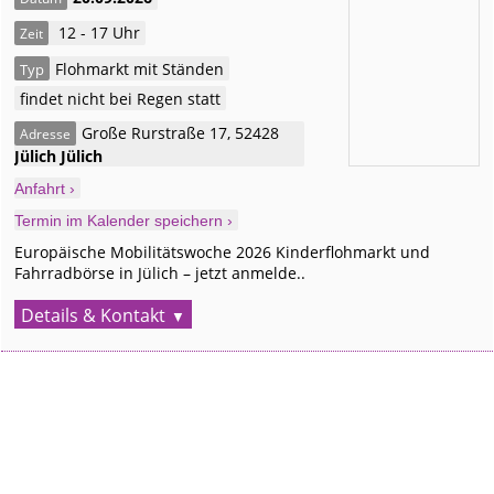
12 - 17 Uhr
Zeit
Flohmarkt mit Ständen
Typ
findet nicht bei Regen statt
Große Rurstraße 17
,
52428
Adresse
Jülich
Jülich
Anfahrt ›
Termin im Kalender speichern ›
Europäische Mobilitätswoche 2026 Kinderflohmarkt und
Fahrradbörse in Jülich – jetzt anmelde..
Details & Kontakt