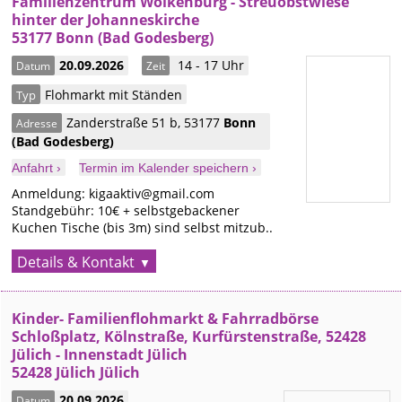
Familienzentrum Wolkenburg - Streuobstwiese
hinter der Johanneskirche
53177 Bonn (Bad Godesberg)
20.09.2026
14 - 17 Uhr
Datum
Zeit
Flohmarkt mit Ständen
Typ
Zanderstraße 51 b
,
53177
Bonn
Adresse
(Bad Godesberg)
Anfahrt ›
Termin im Kalender speichern ›
Anmeldung: kigaaktiv@gmail.com
Standgebühr: 10€ + selbstgebackener
Kuchen Tische (bis 3m) sind selbst mitzub..
Details & Kontakt
Kinder- Familienflohmarkt & Fahrradbörse
Schloßplatz, Kölnstraße, Kurfürstenstraße, 52428
Jülich - Innenstadt Jülich
52428 Jülich Jülich
20.09.2026
Datum