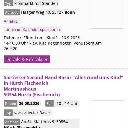
Flohmarkt mit Ständen
Typ
Haager Weg 40
,
53127
Bonn
Adresse
Anfahrt ›
Termin im Kalender speichern ›
Flohmarkt "Rund ums Kind" – 26.9.2026,
14-16:30 Uhr – ev. Kita Regenbogen, Venusberg Am
26.9.20..
Details & Kontakt
Sortierter Second-Hand-Basar "Alles rund ums Kind"
in Hürth Fischenich
Martinushaus
50354 Hürth (Fischenich)
26.09.2026
10 - 14 Uhr
Datum
Zeit
vorsortierter Basar
Typ
An St. Martinus 9
,
50354
Adresse
Hürth
(Fischenich)