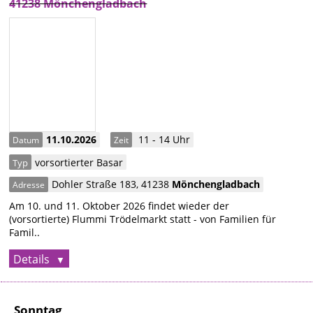
41238 Mönchengladbach
11.10.2026
11 - 14 Uhr
Datum
Zeit
vorsortierter Basar
Typ
Dohler Straße 183
,
41238
Mönchengladbach
Adresse
Am 10. und 11. Oktober 2026 findet wieder der
(vorsortierte) Flummi Trödelmarkt statt - von Familien für
Famil..
Details
Sonntag,