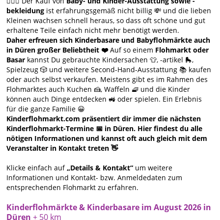
🙋🏻‍♀️ Der Kauf von
Baby- und Kinder-Ausstattung sowie -
bekleidung
ist erfahrungsgemäß nicht billig 💸 und die lieben
Kleinen wachsen schnell heraus, so dass oft schöne und gut
erhaltene Teile einfach nicht mehr benötigt werden.
Daher erfreuen sich Kinderbasare und Babyflohmärkte auch
in Düren großer Beliebtheit ❤️
Auf so einem
Flohmarkt oder
Basar
kannst Du gebrauchte Kindersachen 👕, -artikel 🛼,
Spielzeug 🎲 und weitere Second-Hand-Ausstattung 📚 kaufen
oder auch selbst verkaufen. Meistens gibt es im Rahmen des
Flohmarktes auch Kuchen 🍰, Waffeln 🧇 und die Kinder
können auch Dinge entdecken 🚜 oder spielen. Ein Erlebnis
für die ganze Familie 😀
Kinderflohmarkt.com präsentiert dir immer die nächsten
Kinderflohmarkt-Termine 📅 in Düren. Hier findest du alle
nötigen Informationen und kannst oft auch gleich mit dem
Veranstalter in Kontakt treten 👋
Klicke einfach auf
„Details & Kontakt“
um weitere
Informationen und Kontakt- bzw. Anmeldedaten zum
entsprechenden Flohmarkt zu erfahren.
Kinderflohmärkte & Kinderbasare im August 2026 in
Düren
+ 50 km