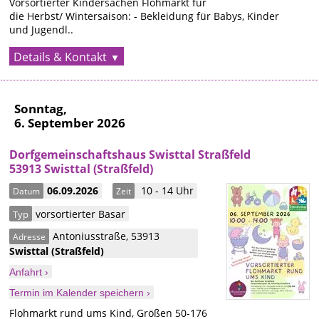
Vorsortierter Kindersachen Flohmarkt für
die Herbst/ Wintersaison: - Bekleidung für Babys, Kinder
und Jugendl..
Details & Kontakt
Sonntag,
6. September 2026
Dorfgemeinschaftshaus Swisttal Straßfeld
53913 Swisttal (Straßfeld)
06.09.2026
10 - 14 Uhr
Datum
Zeit
vorsortierter Basar
Typ
Antoniusstraße
,
53913
Adresse
Swisttal
(Straßfeld)
Anfahrt ›
Termin im Kalender speichern ›
Flohmarkt rund ums Kind, Größen 50-176