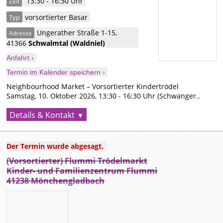
13:30 - 16:30 Uhr
Zeit
vorsortierter Basar
Typ
Ungerather Straße 1-15
,
Adresse
41366
Schwalmtal
(Waldniel)
Anfahrt ›
Termin im Kalender speichern ›
Neighbourhood Market – Vorsortierter Kindertrödel
Samstag, 10. Oktober 2026, 13:30 - 16:30 Uhr (Schwanger..
Details & Kontakt
Der Termin wurde abgesagt.
(Vorsortierter) Flummi Trödelmarkt
Kinder- und Familienzentrum Flummi
41238 Mönchengladbach