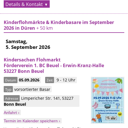
Details & Kontakt
Kinderflohmärkte & Kinderbasare im September
2026 in Düren
+ 50 km
Samstag,
5. September 2026
Kindersachen Flohmarkt
Förderverein 1. BC Beuel - Erwin-Kranz-Halle
53227 Bonn Beuel
05.09.2026
9 - 12 Uhr
Datum
Zeit
vorsortierter Basar
Typ
Limpericher Str. 141
,
53227
Adresse
Bonn
Beuel
Anfahrt ›
Termin im Kalender speichern ›