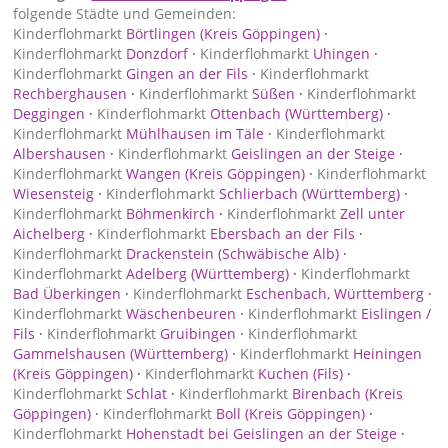
folgende Städte und Gemeinden:
Kinderflohmarkt
Börtlingen (Kreis Göppingen)
·
Kinderflohmarkt
Donzdorf
·
Kinderflohmarkt
Uhingen
·
Kinderflohmarkt
Gingen an der Fils
·
Kinderflohmarkt
Rechberghausen
·
Kinderflohmarkt
Süßen
·
Kinderflohmarkt
Deggingen
·
Kinderflohmarkt
Ottenbach (Württemberg)
·
Kinderflohmarkt
Mühlhausen im Täle
·
Kinderflohmarkt
Albershausen
·
Kinderflohmarkt
Geislingen an der Steige
·
Kinderflohmarkt
Wangen (Kreis Göppingen)
·
Kinderflohmarkt
Wiesensteig
·
Kinderflohmarkt
Schlierbach (Württemberg)
·
Kinderflohmarkt
Böhmenkirch
·
Kinderflohmarkt
Zell unter
Aichelberg
·
Kinderflohmarkt
Ebersbach an der Fils
·
Kinderflohmarkt
Drackenstein (Schwäbische Alb)
·
Kinderflohmarkt
Adelberg (Württemberg)
·
Kinderflohmarkt
Bad Überkingen
·
Kinderflohmarkt
Eschenbach, Württemberg
·
Kinderflohmarkt
Wäschenbeuren
·
Kinderflohmarkt
Eislingen /
Fils
·
Kinderflohmarkt
Gruibingen
·
Kinderflohmarkt
Gammelshausen (Württemberg)
·
Kinderflohmarkt
Heiningen
(Kreis Göppingen)
·
Kinderflohmarkt
Kuchen (Fils)
·
Kinderflohmarkt
Schlat
·
Kinderflohmarkt
Birenbach (Kreis
Göppingen)
·
Kinderflohmarkt
Boll (Kreis Göppingen)
·
Kinderflohmarkt
Hohenstadt bei Geislingen an der Steige
·