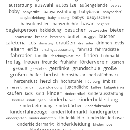
auswahl
autositze
ausstattung
außengelände
babies
baby
babyausstattung
babybasar
babyartikel
babybedarf
babys
babysachen
babybekleidung
babykleidung
basar
babyutensilien
babyzubehör
begehrt
begleitperson
besucher
bieten
bekleidung
bettwäsche
bücher
buffet
buggys
bratwürste
brezeln
brötchen
cafeteria
cds
draußen
drinnen
dvds
dienstag
dreiräder
eltern
erlös
fahrrad
fahrradsitze
erstlingsausstattung
fahrräder
finden
familie
flohmarkt
faschingskostüme
freitag
freuen
förderverein
freunde
frühjahr
garten
getränke
grundschule
größe
gekauft
gemütlich
größen
herbst
helfer
herbstbasar
herbstflohmarkt
herzlich
herzenslust
hochstühle
imbiss
hüpfburg
jugendliche
jahreszeit
januar
jugendkleidung
kaffee
kaltgetränke
kaufen
kinder
kids
kind
kinderausstattung
kinderartikel
kinderbasar
kinderbekleidung
kinderausstattungen
kinderbetreuung
kinderbücher
kinderfahrräder
kinderfahrzeuge
kinderflohmarkt
kindergarten
kinderkleider
kinderkleiderbasar
kindergärten
kinderklamotten
kinderkleidung
kinderkleidermarkt
kindermöbel