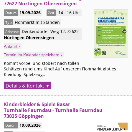
72622 Nürtingen Oberensingen
19.09.2026
14 - 16 Uhr
Datum
Zeit
Flohmarkt mit Ständen
Typ
Denkendorfer Weg 12
,
72622
Adresse
Nürtingen
Oberensingen
Anfahrt ›
Termin im Kalender speichern ›
Kommt vorbei und stöbert nach tollen
Schätzen rund ums Kind! Auf unserem Flohmarkt gibt es
Kleidung, Spielzeug..
Details & Kontakt
Kinderkleider & Spiele Basar
Turnhalle Faurndau - Turnhalle Faurndau
73035 Göppingen
19.09.2026
Datum