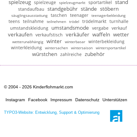
spielzeug
stand
spielzeuge
sportartikel
spielzeugmarkt
standgebühr
stände
stöbern
standaufbau
taschen
teenager
säuglingsausstattung
teenagerbekleidung
teens
teilnahme
trödelmarkt
turnhalle
teilnehmen
trödel
umstandsmode
umstandskleidung
vergabe
verkauf
verkaufen
verkäufer
waffeln
wetter
verkaufstisch
winter
winterbekleidung
wetterunabhängig
winterbasar
winterkleidung
wintersachen
wintersaison
wintersportartikel
würstchen
zubehör
zahlreiche
© 2004 - 2026 Kinderflohmarkt.com
Instagram
Facebook
Impressum
Datenschutz
Unterstützen
TYPO3-Website: Entwicklung, Support & Optimierung