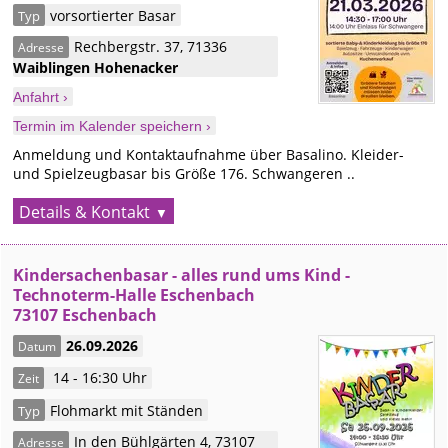
vorsortierter Basar
Typ
Rechbergstr. 37
,
71336
Adresse
Waiblingen
Hohenacker
Anfahrt ›
Termin im Kalender speichern ›
Anmeldung und Kontaktaufnahme über Basalino. Kleider-
und Spielzeugbasar bis Größe 176. Schwangeren ..
Details & Kontakt
Kindersachenbasar - alles rund ums Kind -
Technoterm-Halle Eschenbach
73107 Eschenbach
26.09.2026
Datum
14 - 16:30 Uhr
Zeit
Flohmarkt mit Ständen
Typ
In den Bühlgärten 4
,
73107
Adresse