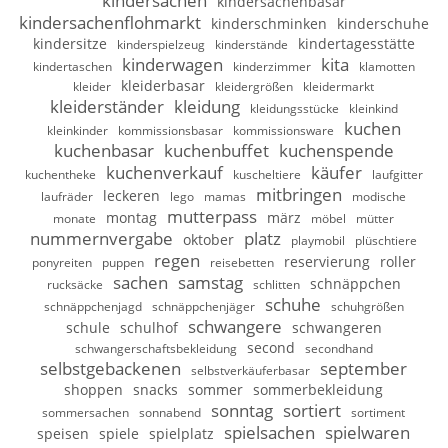
kindersachen
kindersachenbasar
kindersachenflohmarkt
kinderschminken
kinderschuhe
kindersitze
kindertagesstätte
kinderspielzeug
kinderstände
kinderwagen
kita
kindertaschen
kinderzimmer
klamotten
kleiderbasar
kleider
kleidergrößen
kleidermarkt
kleiderständer
kleidung
kleidungsstücke
kleinkind
kuchen
kleinkinder
kommissionsbasar
kommissionsware
kuchenbasar
kuchenbuffet
kuchenspende
kuchenverkauf
käufer
kuchentheke
kuscheltiere
laufgitter
mitbringen
leckeren
laufräder
lego
mamas
modische
mutterpass
montag
märz
monate
möbel
mütter
nummernvergabe
platz
oktober
playmobil
plüschtiere
regen
reservierung
roller
ponyreiten
puppen
reisebetten
sachen
samstag
schnäppchen
rucksäcke
schlitten
schuhe
schnäppchenjagd
schnäppchenjäger
schuhgrößen
schwangere
schule
schulhof
schwangeren
second
schwangerschaftsbekleidung
secondhand
selbstgebackenen
september
selbstverkäuferbasar
shoppen
snacks
sommer
sommerbekleidung
sonntag
sortiert
sommersachen
sonnabend
sortiment
spielsachen
spielwaren
speisen
spiele
spielplatz