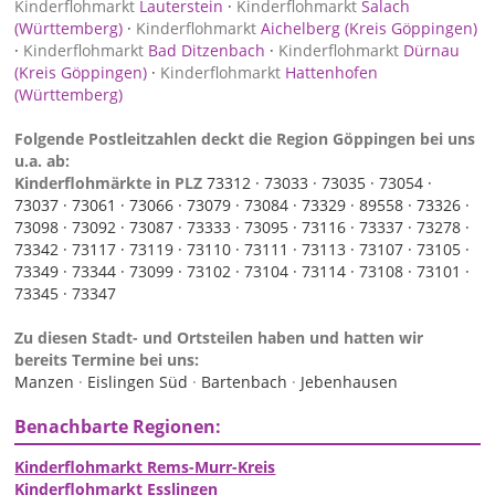
Kinderflohmarkt
Lauterstein
·
Kinderflohmarkt
Salach
(Württemberg)
·
Kinderflohmarkt
Aichelberg (Kreis Göppingen)
·
Kinderflohmarkt
Bad Ditzenbach
·
Kinderflohmarkt
Dürnau
(Kreis Göppingen)
·
Kinderflohmarkt
Hattenhofen
(Württemberg)
Folgende Postleitzahlen deckt die Region Göppingen bei uns
u.a. ab:
Kinderflohmärkte in PLZ
73312 ·
73033 ·
73035 ·
73054 ·
73037 ·
73061 ·
73066 ·
73079 ·
73084 ·
73329 ·
89558 ·
73326 ·
73098 ·
73092 ·
73087 ·
73333 ·
73095 ·
73116 ·
73337 ·
73278 ·
73342 ·
73117 ·
73119 ·
73110 ·
73111 ·
73113 ·
73107 ·
73105 ·
73349 ·
73344 ·
73099 ·
73102 ·
73104 ·
73114 ·
73108 ·
73101 ·
73345 ·
73347
Zu diesen Stadt- und Ortsteilen haben und hatten wir
bereits Termine bei uns:
Manzen
·
Eislingen Süd
·
Bartenbach
·
Jebenhausen
Benachbarte Regionen:
Kinderflohmarkt Rems-Murr-Kreis
Kinderflohmarkt Esslingen