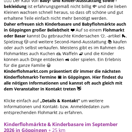
🙋🏻‍♀️ Der Kauf von
Baby- und Kinder-Ausstattung sowie -
bekleidung
ist erfahrungsgemäß nicht billig 💸 und die lieben
Kleinen wachsen schnell heraus, so dass oft schöne und gut
erhaltene Teile einfach nicht mehr benötigt werden.
Daher erfreuen sich Kinderbasare und Babyflohmärkte auch
in Göppingen großer Beliebtheit ❤️
Auf so einem
Flohmarkt
oder Basar
kannst Du gebrauchte Kindersachen 👕, -artikel 🛼,
Spielzeug 🎲 und weitere Second-Hand-Ausstattung 📚 kaufen
oder auch selbst verkaufen. Meistens gibt es im Rahmen des
Flohmarktes auch Kuchen 🍰, Waffeln 🧇 und die Kinder
können auch Dinge entdecken 🚜 oder spielen. Ein Erlebnis
für die ganze Familie 😀
Kinderflohmarkt.com präsentiert dir immer die nächsten
Kinderflohmarkt-Termine 📅 in Göppingen. Hier findest du
alle nötigen Informationen und kannst oft auch gleich mit
dem Veranstalter in Kontakt treten 👋
Klicke einfach auf
„Details & Kontakt“
um weitere
Informationen und Kontakt- bzw. Anmeldedaten zum
entsprechenden Flohmarkt zu erfahren.
Kinderflohmärkte & Kinderbasare im September
2026 in Göppingen
+ 25 km