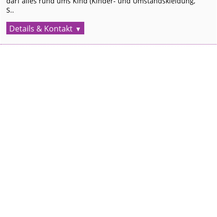
darf alles rund ums Kind (Kinder- und Umstandskleidung,
S..
Details & Kontakt