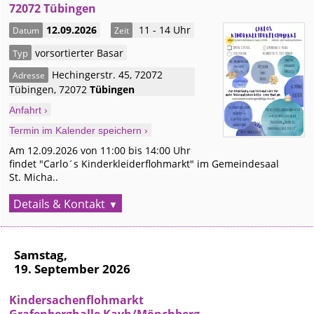
72072 Tübingen
12.09.2026
11 - 14 Uhr
Datum
Zeit
vorsortierter Basar
Typ
Hechingerstr. 45, 72072
Adresse
Tübingen
,
72072
Tübingen
Anfahrt ›
Termin im Kalender speichern ›
Am 12.09.2026 von 11:00 bis 14:00 Uhr
findet "Carlo´s Kinderkleiderflohmarkt" im Gemeindesaal
St. Micha..
Details & Kontakt
Samstag,
19. September 2026
Kindersachenflohmarkt