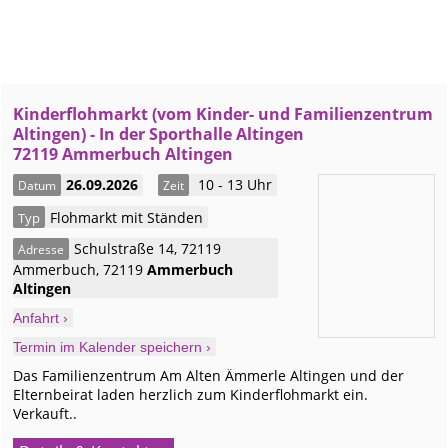
Kinderflohmarkt (vom Kinder- und Familienzentrum
Altingen) - In der Sporthalle Altingen
72119 Ammerbuch Altingen
26.09.2026
10 - 13 Uhr
Datum
Zeit
Flohmarkt mit Ständen
Typ
Schulstraße 14, 72119
Adresse
Ammerbuch
,
72119
Ammerbuch
Altingen
Anfahrt ›
Termin im Kalender speichern ›
Das Familienzentrum Am Alten Ämmerle Altingen und der
Elternbeirat laden herzlich zum Kinderflohmarkt ein.
Verkauft..