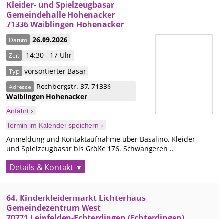
Kleider- und Spielzeugbasar
Gemeindehalle Hohenacker
71336 Waiblingen Hohenacker
26.09.2026
Datum
14:30 - 17 Uhr
Zeit
vorsortierter Basar
Typ
Rechbergstr. 37
,
71336
Adresse
Waiblingen
Hohenacker
Anfahrt ›
Termin im Kalender speichern ›
Anmeldung und Kontaktaufnahme über Basalino. Kleider-
und Spielzeugbasar bis Größe 176. Schwangeren ..
Details & Kontakt
64. Kinderkleidermarkt Lichterhaus
Gemeindezentrum West
70771 Leinfelden-Echterdingen (Echterdingen)