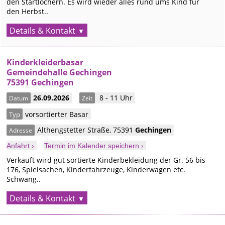
den Startlöchern. Es wird wieder alles rund ums Kind für
den Herbst..
Details & Kontakt
Kinderkleiderbasar
Gemeindehalle Gechingen
75391 Gechingen
26.09.2026
8 - 11 Uhr
Datum
Zeit
vorsortierter Basar
Typ
Althengstetter Straße
,
75391
Gechingen
Adresse
Anfahrt ›
Termin im Kalender speichern ›
Verkauft wird gut sortierte Kinderbekleidung der Gr. 56 bis
176, Spielsachen, Kinderfahrzeuge, Kinderwagen etc.
Schwang..
Details & Kontakt