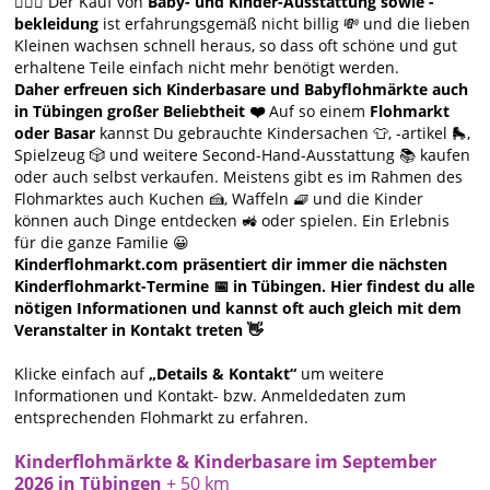
🙋🏻‍♀️ Der Kauf von
Baby- und Kinder-Ausstattung sowie -
bekleidung
ist erfahrungsgemäß nicht billig 💸 und die lieben
Kleinen wachsen schnell heraus, so dass oft schöne und gut
erhaltene Teile einfach nicht mehr benötigt werden.
Daher erfreuen sich Kinderbasare und Babyflohmärkte auch
in Tübingen großer Beliebtheit ❤️
Auf so einem
Flohmarkt
oder Basar
kannst Du gebrauchte Kindersachen 👕, -artikel 🛼,
Spielzeug 🎲 und weitere Second-Hand-Ausstattung 📚 kaufen
oder auch selbst verkaufen. Meistens gibt es im Rahmen des
Flohmarktes auch Kuchen 🍰, Waffeln 🧇 und die Kinder
können auch Dinge entdecken 🚜 oder spielen. Ein Erlebnis
für die ganze Familie 😀
Kinderflohmarkt.com präsentiert dir immer die nächsten
Kinderflohmarkt-Termine 📅 in Tübingen. Hier findest du alle
nötigen Informationen und kannst oft auch gleich mit dem
Veranstalter in Kontakt treten 👋
Klicke einfach auf
„Details & Kontakt“
um weitere
Informationen und Kontakt- bzw. Anmeldedaten zum
entsprechenden Flohmarkt zu erfahren.
Kinderflohmärkte & Kinderbasare im September
2026 in Tübingen
+ 50 km