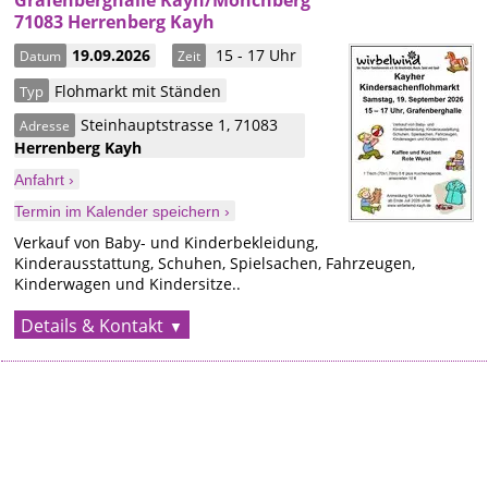
Grafenberghalle Kayh/Mönchberg
71083 Herrenberg Kayh
19.09.2026
15 - 17 Uhr
Datum
Zeit
Flohmarkt mit Ständen
Typ
Steinhauptstrasse 1
,
71083
Adresse
Herrenberg
Kayh
Anfahrt ›
Termin im Kalender speichern ›
Verkauf von Baby- und Kinderbekleidung,
Kinderausstattung, Schuhen, Spielsachen, Fahrzeugen,
Kinderwagen und Kindersitze..
Details & Kontakt