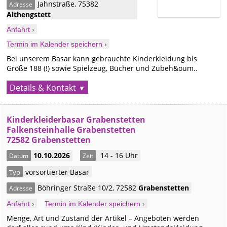
Jahnstraße
,
75382
Adresse
Althengstett
Anfahrt ›
Termin im Kalender speichern ›
Bei unserem Basar kann gebrauchte Kinderkleidung bis
Größe 188 (!) sowie Spielzeug, Bücher und Zubeh&oum..
Details & Kontakt
Kinderkleiderbasar Grabenstetten
Falkensteinhalle Grabenstetten
72582 Grabenstetten
10.10.2026
14 - 16 Uhr
Datum
Zeit
vorsortierter Basar
Typ
Böhringer Straße 10/2
,
72582
Grabenstetten
Adresse
Anfahrt ›
Termin im Kalender speichern ›
Menge, Art und Zustand der Artikel – Angeboten werden