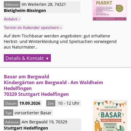
Im Weilerlen 28
,
74321
Adresse
Bietigheim-Bissingen
Anfahrt ›
Termin im Kalender speichern ›
Auf dem Tischbasar werden angeboten: gut erhaltene
Herbst- und Winterkleidung und Spielsachen vorwiegend
aus Naturmater..
Details & Kontakt
Basar am Bergwald
Kindergärten am Bergwald - Am Waldheim
Hedelfingen
70329 Stuttgart Hedelfingen
19.09.2026
10 - 12 Uhr
Datum
Zeit
vorsortierter Basar
Typ
Am Bergwald 19
,
70329
Adresse
Stuttgart
Hedelfingen