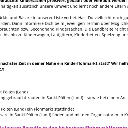
gebrauchte Kindersachen preiswert gekauft oder verkauft werden
haltigkeit zusätzlich unsere Umwelt und lernt noch andere Elter
kte und Basare in unserer Liste vorbei. Hast Du vielleicht noch g
erden. Dann informiere Dich beim jeweiligen Termin über Möglichk
ebrauchten bzw. Secondhand Kindersachen. Die Bandbreite reich
 bis hin zu Kinderwagen, Laufgittern, Kinderbetten, Spielzeug un
ächster Zeit in deiner Nähe ein Kinderflohmarkt statt? Wir helf
27!
 Pölten (Land)
g gebraucht kaufen in Sankt Pölten (Land) - so wie bei einem An
Pölten (Land) ein Flohmarkt stattfindet
are in Sankt Pölten (Land) finden und mit den Organisatoren in Ko
äufigsten Begriffe in den bisherigen Flohmarkttermin