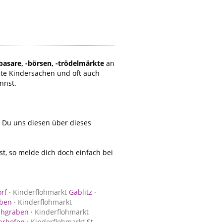
basare, -börsen, -trödelmärkte
an
te Kindersachen und oft auch
nnst.
t Du uns diesen über dieses
, so melde dich doch einfach bei
rf
·
Kinderflohmarkt
Gablitz
·
ben
·
Kinderflohmarkt
chgraben
·
Kinderflohmarkt
erhofen
·
Kinderflohmarkt
St.