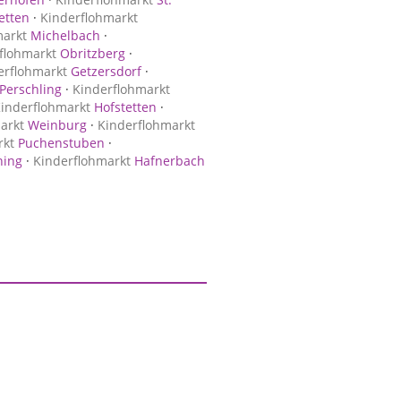
etten
·
Kinderflohmarkt
markt
Michelbach
·
flohmarkt
Obritzberg
·
erflohmarkt
Getzersdorf
·
Perschling
·
Kinderflohmarkt
inderflohmarkt
Hofstetten
·
arkt
Weinburg
·
Kinderflohmarkt
rkt
Puchenstuben
·
ning
·
Kinderflohmarkt
Hafnerbach