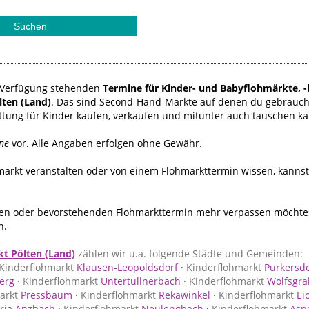
ur Verfügung stehenden
Termine für Kinder- und Babyflohmärkte, -
ten (Land)
. Das sind Second-Hand-Märkte auf denen du gebrauch
ttung für Kinder kaufen, verkaufen und mitunter auch tauschen ka
ne
vor. Alle Angaben erfolgen ohne Gewähr.
hmarkt veranstalten oder von einem Flohmarkttermin wissen, kanns
n oder bevorstehenden Flohmarkttermin mehr verpassen möchtest
n.
t Pölten (Land)
zählen wir u.a. folgende Städte und Gemeinden:
Kinderflohmarkt
Klausen-Leopoldsdorf
·
Kinderflohmarkt
Purkersdo
erg
·
Kinderflohmarkt
Untertullnerbach
·
Kinderflohmarkt
Wolfsgra
arkt
Pressbaum
·
Kinderflohmarkt
Rekawinkel
·
Kinderflohmarkt
Ei
ia Anzbach
·
Kinderflohmarkt
Neulengbach
·
Kinderflohmarkt
Asp