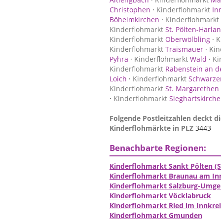
Christophen
·
Kinderflohmarkt
In
Böheimkirchen
·
Kinderflohmarkt
Kinderflohmarkt
St. Pölten-Harla
Kinderflohmarkt
Oberwölbling
·
K
Kinderflohmarkt
Traismauer
·
Kin
Pyhra
·
Kinderflohmarkt
Wald
·
Ki
Kinderflohmarkt
Rabenstein an de
Loich
·
Kinderflohmarkt
Schwarzen
Kinderflohmarkt
St. Margarethen 
·
Kinderflohmarkt
Sieghartskirch
Folgende Postleitzahlen deckt di
Kinderflohmärkte in PLZ
3443
Benachbarte Regionen:
Kinderflohmarkt Sankt Pölten (S
Kinderflohmarkt Braunau am In
Kinderflohmarkt Salzburg-Umg
Kinderflohmarkt Vöcklabruck
Kinderflohmarkt Ried im Innkrei
Kinderflohmarkt Gmunden