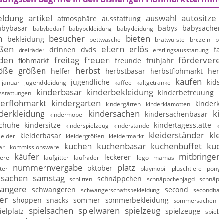
ldung
artikel
auswahl
autositze
atmosphäre
ausstattung
abybasar
babys
babysache
babybedarf
babybekleidung
babykleidung
n
besucher
bieten
bekleidung
bettwäsche
bratwürste
brezeln
b
ßen
eltern
erlös
drinnen
dvds
f
dreiräder
erstlingsausstattung
nden
freitag
freuen
fördervere
flohmarkt
freunde
frühjahr
öße
größen
herbst
helfer
herbstbasar
herbstflohmarkt
her
kaufen
jugendliche
kid
januar
jugendkleidung
kaffee
kaltgetränke
kinderbasar
kinderbekleidung
kinderbetreuung
sstattungen
derflohmarkt
kindergarten
kinderk
kindergärten
kinderklamotten
derkleidung
kindersachen
k
kindersachenbasar
kindermöbel
schuhe
kindersitze
kindertagesstätte
kinderspielzeug
kinderstände
k
kleiderständer
kl
kleiderbasar
leider
kleidergrößen
kleidermarkt
kuchen
kuchenbasar
kuchenbuffet
ku
ar
kommissionsware
käufer
mitbringe
leckeren
iere
laufgitter
laufräder
lego
mamas
nummernvergabe
platz
oktober
ter
playmobil
plüschtiere
pony
sachen
samstag
schnäppchen
schlitten
schnäppchenjagd
schnäp
angere
schwangeren
second
schwangerschaftsbekleidung
secondh
er
shoppen
snacks
sommer
sommerbekleidung
sommersachen
spielsachen
spielwaren
spielzeug
ielplatz
spielzeuge
spie