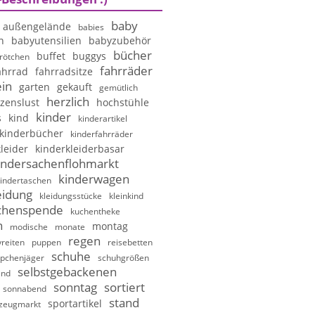
baby
außengelände
babies
n
babyutensilien
babyzubehör
bücher
buffet
buggys
rötchen
fahrräder
ahrrad
fahrradsitze
in
garten
gekauft
gemütlich
herzlich
zenslust
hochstühle
kinder
s
kind
kinderartikel
kinderbücher
kinderfahrräder
leider
kinderkleiderbasar
indersachenflohmarkt
kinderwagen
indertaschen
eidung
kleidungsstücke
kleinkind
chenspende
kuchentheke
n
montag
modische
monate
regen
reiten
puppen
reisebetten
schuhe
pchenjäger
schuhgrößen
selbstgebackenen
and
sonntag
sortiert
sonnabend
stand
sportartikel
lzeugmarkt