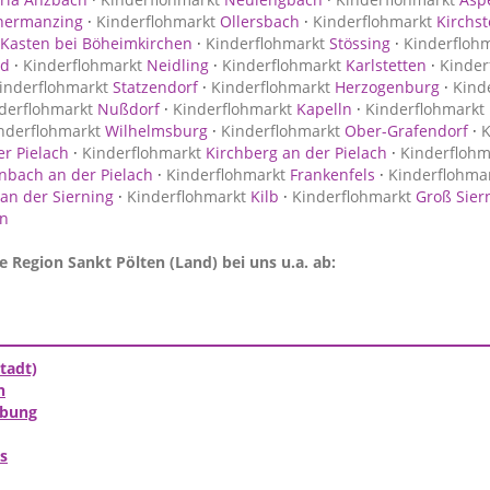
nermanzing
·
Kinderflohmarkt
Ollersbach
·
Kinderflohmarkt
Kirchst
Kasten bei Böheimkirchen
·
Kinderflohmarkt
Stössing
·
Kinderfloh
nd
·
Kinderflohmarkt
Neidling
·
Kinderflohmarkt
Karlstetten
·
Kinder
inderflohmarkt
Statzendorf
·
Kinderflohmarkt
Herzogenburg
·
Kind
derflohmarkt
Nußdorf
·
Kinderflohmarkt
Kapelln
·
Kinderflohmarkt
nderflohmarkt
Wilhelmsburg
·
Kinderflohmarkt
Ober-Grafendorf
·
K
r Pielach
·
Kinderflohmarkt
Kirchberg an der Pielach
·
Kinderflohm
bach an der Pielach
·
Kinderflohmarkt
Frankenfels
·
Kinderflohma
an der Sierning
·
Kinderflohmarkt
Kilb
·
Kinderflohmarkt
Groß Sier
en
e Region Sankt Pölten (Land) bei uns u.a. ab:
tadt)
n
ebung
s