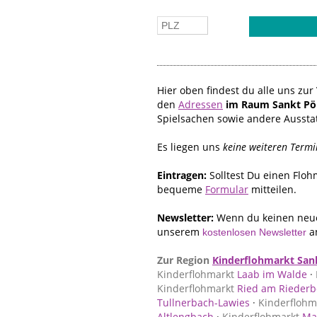
Hier oben findest du alle uns z
den
Adressen
im Raum Sankt Pöl
Spielsachen sowie andere Aussta
Es liegen uns
keine weiteren Termi
Eintragen:
Solltest Du einen Flo
bequeme
Formular
mitteilen.
Newsletter:
Wenn du keinen neue
unserem
a
kostenlosen Newsletter
Zur Region
Kinderflohmarkt Sank
Kinderflohmarkt
Laab im Walde
·
Kinderflohmarkt
Ried am Riederb
Tullnerbach-Lawies
·
Kinderflohm
Altlengbach
·
Kinderflohmarkt
Mar