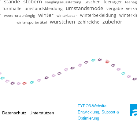
r
stände
stöbern
taschen
teenager
säuglingsausstattung
teenag
umstandsmode
turnhalle
umstandskleidung
vergabe
verka
r
winter
winterbekleidung
winterkl
wetterunabhängig
winterbasar
würstchen
zubehör
zahlreiche
wintersportartikel
TYPO3-Website:
Entwicklung, Support &
Datenschutz
Unterstützen
Optimierung