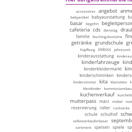
angebot
anme
accessoires
babyausstattung
b
babyartikel
basar
begleitperso
begehrt
cafeteria
cds
drau
dienstag
fi
familie
faschingskostüme
getränke
grundschule
gr
imbiss
hüpfburg
jahreszeit
kinderausstattung
kinderau
kinderfahrzeuge
kin
kin
kinderkleidermarkt
kinderschminken
kinder
kita
kinderzimmer
klamotten
k
kleinkinder
kommissionsbas
kuchenverkauf
kuschelt
mutterpass
märz
möbel
müt
reservierung
roller
rucksäcke
schw
schule
schulhof
septemb
selbstverkäuferbasar
speisen
spiele
sp
sortiment