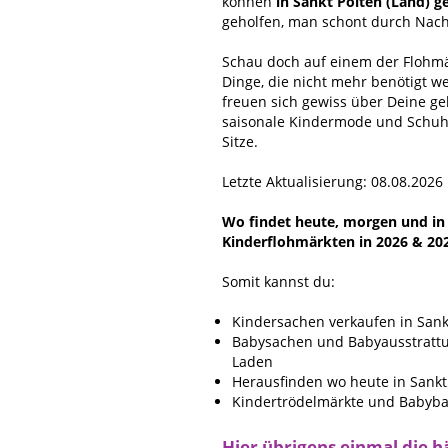
können
in Sankt Pölten (Land) 
geholfen, man schont durch Nach
Schau doch auf einem der Flohmär
Dinge, die nicht mehr benötigt w
freuen sich gewiss über Deine g
saisonale Kindermode und Schuhe
Sitze.
Letzte Aktualisierung: 08.08.2026
Wo findet heute, morgen und in n
Kinderflohmärkten in 2026 & 20
Somit kannst du:
Kindersachen verkaufen in Sankt
Babysachen und Babyausstrattun
Laden
Herausfinden wo heute in Sankt 
Kindertrödelmärkte und Babybas
Hier übrigens einmal die h