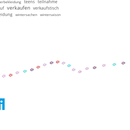
teens
teilnahme
erbekleidung
verkaufen
uf
verkaufstisch
eidung
wintersachen
wintersaison