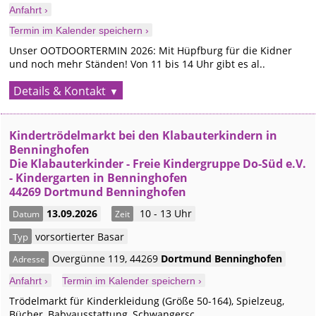
Anfahrt ›
Termin im Kalender speichern ›
Unser OOTDOORTERMIN 2026: Mit Hüpfburg für die Kidner
und noch mehr Ständen! Von 11 bis 14 Uhr gibt es al..
Details & Kontakt
Kindertrödelmarkt bei den Klabauterkindern in
Benninghofen
Die Klabauterkinder - Freie Kindergruppe Do-Süd e.V.
- Kindergarten in Benninghofen
44269 Dortmund Benninghofen
13.09.2026
10 - 13 Uhr
Datum
Zeit
vorsortierter Basar
Typ
Overgünne 119
,
44269
Dortmund
Benninghofen
Adresse
Anfahrt ›
Termin im Kalender speichern ›
Trödelmarkt für Kinderkleidung (Größe 50-164), Spielzeug,
Bücher, Babyausstattung, Schwangersc..