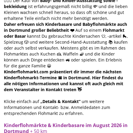
🙋🏻‍♀️ Der Kauf von
Baby- und Kinder-Ausstattung sowie -
bekleidung
ist erfahrungsgemäß nicht billig 💸 und die lieben
Kleinen wachsen schnell heraus, so dass oft schöne und gut
erhaltene Teile einfach nicht mehr benötigt werden.
Daher erfreuen sich Kinderbasare und Babyflohmärkte auch
in Dortmund großer Beliebtheit ❤️
Auf so einem
Flohmarkt
oder Basar
kannst Du gebrauchte Kindersachen 👕, -artikel 🛼,
Spielzeug 🎲 und weitere Second-Hand-Ausstattung 📚 kaufen
oder auch selbst verkaufen. Meistens gibt es im Rahmen des
Flohmarktes auch Kuchen 🍰, Waffeln 🧇 und die Kinder
können auch Dinge entdecken 🚜 oder spielen. Ein Erlebnis
für die ganze Familie 😀
Kinderflohmarkt.com präsentiert dir immer die nächsten
Kinderflohmarkt-Termine 📅 in Dortmund. Hier findest du
alle nötigen Informationen und kannst oft auch gleich mit
dem Veranstalter in Kontakt treten 👋
Klicke einfach auf
„Details & Kontakt“
um weitere
Informationen und Kontakt- bzw. Anmeldedaten zum
entsprechenden Flohmarkt zu erfahren.
Kinderflohmärkte & Kinderbasare im August 2026 in
Dortmund
+ 50 km