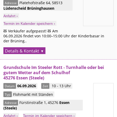
Platehofstraße 64
,
58513
Adresse
Lüdenscheid
Brüninghausen
Anfahrt ›
Termin im Kalender speichern ›
🧸 Verkäufer aufgepasst! 🧸 Am
06.09.2026 findet von 10:00–15:00 Uhr der Kinderbasar in
der Brüning..
Details & Kontakt
Grundschule Im Steeler Rott - Turnhalle oder bei
gutem Wetter auf dem Schulhof
45276 Essen (Steele)
06.09.2026
10 - 13 Uhr
Datum
Zeit
Flohmarkt mit Ständen
Typ
Fürstinstraße 1
,
45276
Essen
Adresse
(Steele)
Anfahrt ›
Termin im Kalender speichern ›