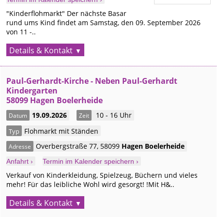
"Kinderflohmarkt" Der nächste Basar
rund ums Kind findet am Samstag, den 09. September 2026
von 11 -..
Details & Kontakt
Paul-Gerhardt-Kirche - Neben Paul-Gerhardt
Kindergarten
58099 Hagen Boelerheide
19.09.2026
10 - 16 Uhr
Datum
Zeit
Flohmarkt mit Ständen
Typ
Overbergstraße 77
,
58099
Hagen
Boelerheide
Adresse
Anfahrt ›
Termin im Kalender speichern ›
Verkauf von Kinderkleidung, Spielzeug, Büchern und vieles
mehr! Für das leibliche Wohl wird gesorgt! !Mit H&..
Details & Kontakt