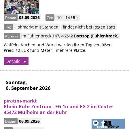
05.09.2026
10 - 14 Uhr
Datum
Zeit
Flohmarkt mit Ständen
findet nicht bei Regen statt
Typ
Im Fuhlenbrock 147
,
46242
Bottrop
(Fuhlenbrock)
Adresse
Waffeln, Kuchen und Wurst werden ihren Tag versüßen.
Preis: 12 EUR für 3 Meter - mehrere Plätze..
Details
Sonntag,
6. September 2026
piratini-markt
Rhein-Ruhr Zentrum - EG 1n und EG 2 im Center
45472 Mülheim an der Ruhr
06.09.2026
Datum