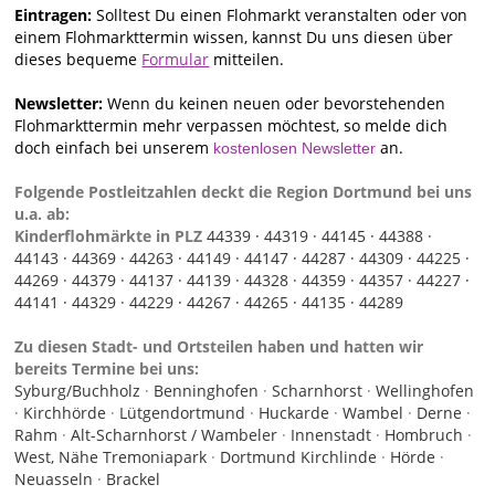
Eintragen:
Solltest Du einen Flohmarkt veranstalten oder von
einem Flohmarkttermin wissen, kannst Du uns diesen über
dieses bequeme
Formular
mitteilen.
Newsletter:
Wenn du keinen neuen oder bevorstehenden
Flohmarkttermin mehr verpassen möchtest, so melde dich
doch einfach bei unserem
an.
kostenlosen Newsletter
Folgende Postleitzahlen deckt die Region Dortmund bei uns
u.a. ab:
Kinderflohmärkte in PLZ
44339 ·
44319 ·
44145 ·
44388 ·
44143 ·
44369 ·
44263 ·
44149 ·
44147 ·
44287 ·
44309 ·
44225 ·
44269 ·
44379 ·
44137 ·
44139 ·
44328 ·
44359 ·
44357 ·
44227 ·
44141 ·
44329 ·
44229 ·
44267 ·
44265 ·
44135 ·
44289
Zu diesen Stadt- und Ortsteilen haben und hatten wir
bereits Termine bei uns:
Syburg/Buchholz
·
Benninghofen
·
Scharnhorst
·
Wellinghofen
·
Kirchhörde
·
Lütgendortmund
·
Huckarde
·
Wambel
·
Derne
·
Rahm
·
Alt-Scharnhorst / Wambeler
·
Innenstadt
·
Hombruch
·
West, Nähe Tremoniapark
·
Dortmund Kirchlinde
·
Hörde
·
Neuasseln
·
Brackel