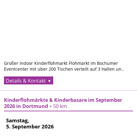
Rombacher
Hütte 6-8
,
44795
Bochum
Anfahrt
›
Termin im
Kalender
speichern
›
Großer Indoor Kinderflohmarkt Flohmarkt im Bochumer
Eventcenter mit über 200 Tischen verteilt auf 3 Hallen un..
Details & Kontakt
Kinderflohmärkte & Kinderbasare im September
2026 in Dortmund
+ 50 km
Samstag,
5. September 2026