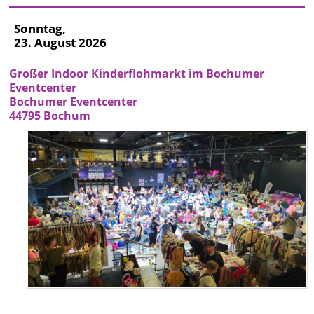
Sonntag,
23. August 2026
Großer Indoor Kinderflohmarkt im Bochumer
Eventcenter
Bochumer Eventcenter
44795 Bochum
Datum
23.08.2026
Zeit
11 -
16
Uhr
Typ
Flohmarkt
mit
Ständen
Adresse