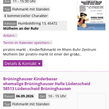
11 - 15:30 Uhr
Zeit
Flohmarkt mit Ständen
Typ
€ kommerzieller Charakter
Humboldtring 13
,
45472
Adresse
Mülheim an der Ruhr
Anfahrt ›
Termin im Kalender speichern ›
piratini-markt – Kinderflohmarkt im Rhein-Ruhr-Zentrum
Mülheim Der piratini-markt ist einer der grö&s..
Details & Kontakt
Brüninghauser Kinderbasar
ehemalige Brüninghauser Halle Lüdenscheid
58513 Lüdenscheid Brüninghausen
06.09.2026
10 - 15 Uhr
Datum
Zeit
Flohmarkt mit Ständen
Typ