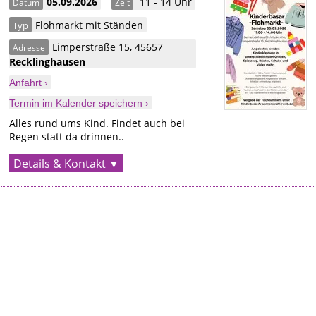
05.09.2026
11 - 14 Uhr
Datum
Zeit
Flohmarkt mit Ständen
Typ
Limperstraße 15
,
45657
Adresse
Recklinghausen
Anfahrt ›
Termin im Kalender speichern ›
Alles rund ums Kind. Findet auch bei
Regen statt da drinnen..
Details & Kontakt