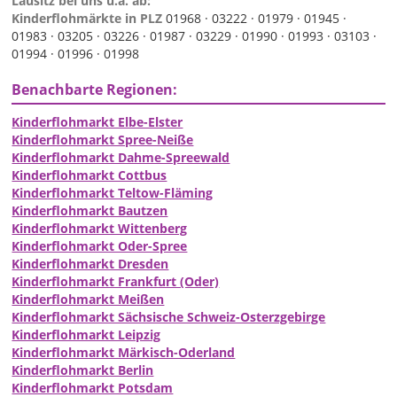
Lausitz bei uns u.a. ab:
Kinderflohmärkte in PLZ
01968 ·
03222 ·
01979 ·
01945 ·
01983 ·
03205 ·
03226 ·
01987 ·
03229 ·
01990 ·
01993 ·
03103 ·
01994 ·
01996 ·
01998
Benachbarte Regionen:
Kinderflohmarkt Elbe-Elster
Kinderflohmarkt Spree-Neiße
Kinderflohmarkt Dahme-Spreewald
Kinderflohmarkt Cottbus
Kinderflohmarkt Teltow-Fläming
Kinderflohmarkt Bautzen
Kinderflohmarkt Wittenberg
Kinderflohmarkt Oder-Spree
Kinderflohmarkt Dresden
Kinderflohmarkt Frankfurt (Oder)
Kinderflohmarkt Meißen
Kinderflohmarkt Sächsische Schweiz-Osterzgebirge
Kinderflohmarkt Leipzig
Kinderflohmarkt Märkisch-Oderland
Kinderflohmarkt Berlin
Kinderflohmarkt Potsdam