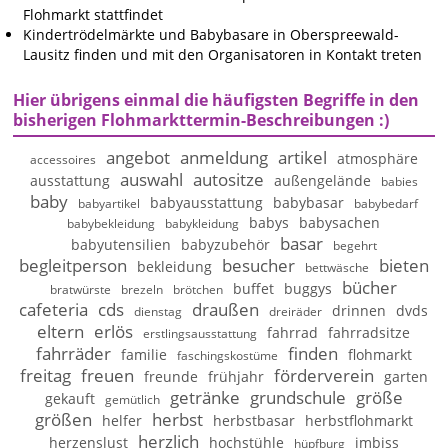
Flohmarkt stattfindet
Kindertrödelmärkte und Babybasare in Oberspreewald-
Lausitz finden und mit den Organisatoren in Kontakt treten
Hier übrigens einmal die häufigsten Begriffe in den
bisherigen Flohmarkttermin-Beschreibungen :)
angebot
anmeldung
artikel
atmosphäre
accessoires
auswahl
autositze
ausstattung
außengelände
babies
baby
babyausstattung
babybasar
babyartikel
babybedarf
babys
babysachen
babybekleidung
babykleidung
basar
babyutensilien
babyzubehör
begehrt
begleitperson
besucher
bieten
bekleidung
bettwäsche
bücher
buffet
buggys
bratwürste
brezeln
brötchen
cafeteria
cds
draußen
drinnen
dvds
dienstag
dreiräder
eltern
erlös
fahrrad
fahrradsitze
erstlingsausstattung
fahrräder
finden
familie
flohmarkt
faschingskostüme
freitag
freuen
förderverein
freunde
frühjahr
garten
getränke
grundschule
größe
gekauft
gemütlich
größen
herbst
helfer
herbstbasar
herbstflohmarkt
herzlich
herzenslust
hochstühle
imbiss
hüpfburg