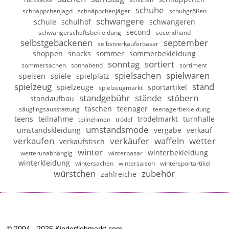
schuhe
schnäppchenjagd
schnäppchenjäger
schuhgrößen
schwangere
schule
schulhof
schwangeren
second
schwangerschaftsbekleidung
secondhand
selbstgebackenen
september
selbstverkäuferbasar
shoppen
snacks
sommer
sommerbekleidung
sonntag
sortiert
sommersachen
sonnabend
sortiment
spielsachen
spielwaren
speisen
spiele
spielplatz
spielzeug
stand
spielzeuge
sportartikel
spielzeugmarkt
standgebühr
stände
stöbern
standaufbau
taschen
teenager
säuglingsausstattung
teenagerbekleidung
teens
teilnahme
trödelmarkt
turnhalle
teilnehmen
trödel
umstandsmode
umstandskleidung
vergabe
verkauf
verkaufen
verkäufer
waffeln
wetter
verkaufstisch
winter
winterbekleidung
wetterunabhängig
winterbasar
winterkleidung
wintersachen
wintersaison
wintersportartikel
würstchen
zubehör
zahlreiche
© 2004 - 2026 Kinderflohmarkt.com