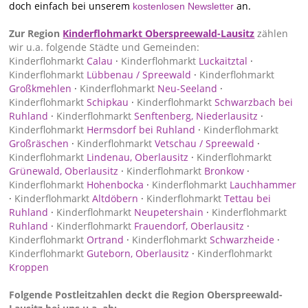
doch einfach bei unserem
an.
kostenlosen Newsletter
Zur Region
Kinderflohmarkt Oberspreewald-Lausitz
zählen
wir u.a. folgende Städte und Gemeinden:
Kinderflohmarkt
Calau
·
Kinderflohmarkt
Luckaitztal
·
Kinderflohmarkt
Lübbenau / Spreewald
·
Kinderflohmarkt
Großkmehlen
·
Kinderflohmarkt
Neu-Seeland
·
Kinderflohmarkt
Schipkau
·
Kinderflohmarkt
Schwarzbach bei
Ruhland
·
Kinderflohmarkt
Senftenberg, Niederlausitz
·
Kinderflohmarkt
Hermsdorf bei Ruhland
·
Kinderflohmarkt
Großräschen
·
Kinderflohmarkt
Vetschau / Spreewald
·
Kinderflohmarkt
Lindenau, Oberlausitz
·
Kinderflohmarkt
Grünewald, Oberlausitz
·
Kinderflohmarkt
Bronkow
·
Kinderflohmarkt
Hohenbocka
·
Kinderflohmarkt
Lauchhammer
·
Kinderflohmarkt
Altdöbern
·
Kinderflohmarkt
Tettau bei
Ruhland
·
Kinderflohmarkt
Neupetershain
·
Kinderflohmarkt
Ruhland
·
Kinderflohmarkt
Frauendorf, Oberlausitz
·
Kinderflohmarkt
Ortrand
·
Kinderflohmarkt
Schwarzheide
·
Kinderflohmarkt
Guteborn, Oberlausitz
·
Kinderflohmarkt
Kroppen
Folgende Postleitzahlen deckt die Region Oberspreewald-