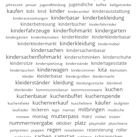
jugendliche
jahreszeit
januar
jugendkleidung
kaffee
kaltgetränke
kaufen
kinder
kids
kind
kinderausstattung
kinderartikel
kinderbasar
kinderbekleidung
kinderausstattungen
kinderbetreuung
kinderbücher
kinderfahrräder
kinderfahrzeuge
kinderflohmarkt
kindergarten
kinderkleider
kinderkleiderbasar
kindergärten
kinderklamotten
kinderkleidung
kinderkleidermarkt
kindermöbel
kindersachen
kindersachenbasar
kindersachenflohmarkt
kinderschminken
kinderschuhe
kindersitze
kindertagesstätte
kinderspielzeug
kinderstände
kinderwagen
kita
kindertaschen
kinderzimmer
klamotten
kleiderbasar
kleider
kleidergrößen
kleidermarkt
kleiderständer
kleidung
kleidungsstücke
kleinkind
kuchen
kleinkinder
kommissionsbasar
kommissionsware
kuchenbasar
kuchenbuffet
kuchenspende
kuchenverkauf
käufer
kuchentheke
kuscheltiere
laufgitter
mitbringen
leckeren
laufräder
lego
mamas
modische
mutterpass
montag
märz
monate
möbel
mütter
nummernvergabe
platz
oktober
playmobil
plüschtiere
regen
reservierung
roller
ponyreiten
puppen
reisebetten
sachen
samstag
schnäppchen
rucksäcke
schlitten