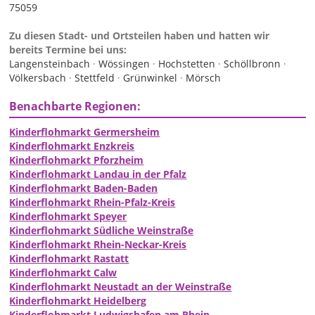
75059
Zu diesen Stadt- und Ortsteilen haben und hatten wir
bereits Termine bei uns:
Langensteinbach
·
Wössingen
·
Hochstetten
·
Schöllbronn
·
Völkersbach
·
Stettfeld
·
Grünwinkel
·
Mörsch
Benachbarte Regionen:
Kinderflohmarkt Germersheim
Kinderflohmarkt Enzkreis
Kinderflohmarkt Pforzheim
Kinderflohmarkt Landau in der Pfalz
Kinderflohmarkt Baden-Baden
Kinderflohmarkt Rhein-Pfalz-Kreis
Kinderflohmarkt Speyer
Kinderflohmarkt Südliche Weinstraße
Kinderflohmarkt Rhein-Neckar-Kreis
Kinderflohmarkt Rastatt
Kinderflohmarkt Calw
Kinderflohmarkt Neustadt an der Weinstraße
Kinderflohmarkt Heidelberg
Kinderflohmarkt Ludwigshafen am Rhein