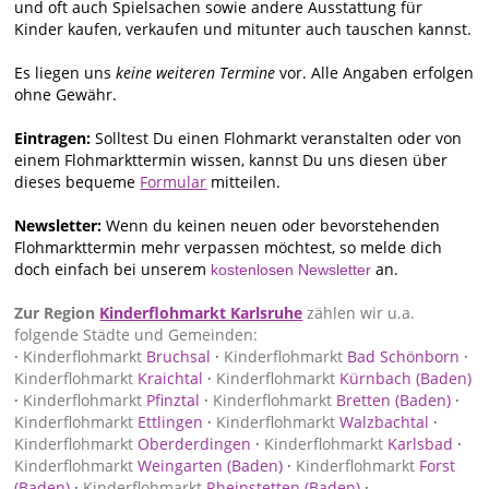
und oft auch Spielsachen sowie andere Ausstattung für
Kinder kaufen, verkaufen und mitunter auch tauschen kannst.
Es liegen uns
keine weiteren Termine
vor. Alle Angaben erfolgen
ohne Gewähr.
Eintragen:
Solltest Du einen Flohmarkt veranstalten oder von
einem Flohmarkttermin wissen, kannst Du uns diesen über
dieses bequeme
Formular
mitteilen.
Newsletter:
Wenn du keinen neuen oder bevorstehenden
Flohmarkttermin mehr verpassen möchtest, so melde dich
doch einfach bei unserem
an.
kostenlosen Newsletter
Zur Region
Kinderflohmarkt Karlsruhe
zählen wir u.a.
folgende Städte und Gemeinden:
·
Kinderflohmarkt
Bruchsal
·
Kinderflohmarkt
Bad Schönborn
·
Kinderflohmarkt
Kraichtal
·
Kinderflohmarkt
Kürnbach (Baden)
·
Kinderflohmarkt
Pfinztal
·
Kinderflohmarkt
Bretten (Baden)
·
Kinderflohmarkt
Ettlingen
·
Kinderflohmarkt
Walzbachtal
·
Kinderflohmarkt
Oberderdingen
·
Kinderflohmarkt
Karlsbad
·
Kinderflohmarkt
Weingarten (Baden)
·
Kinderflohmarkt
Forst
(Baden)
·
Kinderflohmarkt
Rheinstetten (Baden)
·