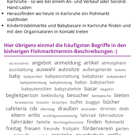
Karlsruhe - so wie bei einem An- und Verkauf oder Second-
Hand-Laden
Herausfinden wo heute in Karlsruhe ein Flohmarkt
stattfindet
Kindertrödelmärkte und Babybasare in Karlsruhe finden und
mit den Organisatoren in Kontakt treten
Hier übrigens einmal die häufigsten Begriffe in den
bisherigen Flohmarkttermin-Beschreibungen :)
angebot
anmeldung
artikel
atmosphäre
accessoires
auswahl
autositze
ausstattung
außengelände
babies
baby
babyausstattung
babybasar
babyartikel
babybedarf
babys
babysachen
babybekleidung
babykleidung
basar
babyutensilien
babyzubehör
begehrt
begleitperson
besucher
bieten
bekleidung
bettwäsche
bücher
buffet
buggys
bratwürste
brezeln
brötchen
cafeteria
cds
draußen
drinnen
dvds
dienstag
dreiräder
eltern
erlös
fahrrad
fahrradsitze
erstlingsausstattung
fahrräder
finden
familie
flohmarkt
faschingskostüme
freitag
freuen
förderverein
freunde
frühjahr
garten
getränke
grundschule
größe