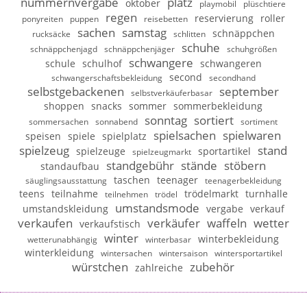
nummernvergabe
platz
oktober
playmobil
plüschtiere
regen
reservierung
roller
ponyreiten
puppen
reisebetten
sachen
samstag
schnäppchen
rucksäcke
schlitten
schuhe
schnäppchenjagd
schnäppchenjäger
schuhgrößen
schwangere
schule
schulhof
schwangeren
second
schwangerschaftsbekleidung
secondhand
selbstgebackenen
september
selbstverkäuferbasar
shoppen
snacks
sommer
sommerbekleidung
sonntag
sortiert
sommersachen
sonnabend
sortiment
spielsachen
spielwaren
speisen
spiele
spielplatz
spielzeug
stand
spielzeuge
sportartikel
spielzeugmarkt
standgebühr
stände
stöbern
standaufbau
taschen
teenager
säuglingsausstattung
teenagerbekleidung
teens
teilnahme
trödelmarkt
turnhalle
teilnehmen
trödel
umstandsmode
umstandskleidung
vergabe
verkauf
verkaufen
verkäufer
waffeln
wetter
verkaufstisch
winter
winterbekleidung
wetterunabhängig
winterbasar
winterkleidung
wintersachen
wintersaison
wintersportartikel
würstchen
zubehör
zahlreiche