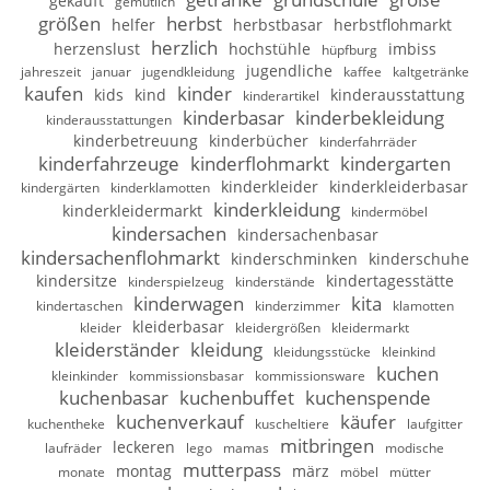
gekauft
gemütlich
größen
herbst
helfer
herbstbasar
herbstflohmarkt
herzlich
herzenslust
hochstühle
imbiss
hüpfburg
jugendliche
jahreszeit
januar
jugendkleidung
kaffee
kaltgetränke
kaufen
kinder
kids
kind
kinderausstattung
kinderartikel
kinderbasar
kinderbekleidung
kinderausstattungen
kinderbetreuung
kinderbücher
kinderfahrräder
kinderfahrzeuge
kinderflohmarkt
kindergarten
kinderkleider
kinderkleiderbasar
kindergärten
kinderklamotten
kinderkleidung
kinderkleidermarkt
kindermöbel
kindersachen
kindersachenbasar
kindersachenflohmarkt
kinderschminken
kinderschuhe
kindersitze
kindertagesstätte
kinderspielzeug
kinderstände
kinderwagen
kita
kindertaschen
kinderzimmer
klamotten
kleiderbasar
kleider
kleidergrößen
kleidermarkt
kleiderständer
kleidung
kleidungsstücke
kleinkind
kuchen
kleinkinder
kommissionsbasar
kommissionsware
kuchenbasar
kuchenbuffet
kuchenspende
kuchenverkauf
käufer
kuchentheke
kuscheltiere
laufgitter
mitbringen
leckeren
laufräder
lego
mamas
modische
mutterpass
montag
märz
monate
möbel
mütter