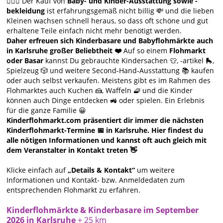
🙋🏻‍♀️ Der Kauf von
Baby- und Kinder-Ausstattung sowie -
bekleidung
ist erfahrungsgemäß nicht billig 💸 und die lieben
Kleinen wachsen schnell heraus, so dass oft schöne und gut
erhaltene Teile einfach nicht mehr benötigt werden.
Daher erfreuen sich Kinderbasare und Babyflohmärkte auch
in Karlsruhe großer Beliebtheit ❤️
Auf so einem
Flohmarkt
oder Basar
kannst Du gebrauchte Kindersachen 👕, -artikel 🛼,
Spielzeug 🎲 und weitere Second-Hand-Ausstattung 📚 kaufen
oder auch selbst verkaufen. Meistens gibt es im Rahmen des
Flohmarktes auch Kuchen 🍰, Waffeln 🧇 und die Kinder
können auch Dinge entdecken 🚜 oder spielen. Ein Erlebnis
für die ganze Familie 😀
Kinderflohmarkt.com präsentiert dir immer die nächsten
Kinderflohmarkt-Termine 📅 in Karlsruhe. Hier findest du
alle nötigen Informationen und kannst oft auch gleich mit
dem Veranstalter in Kontakt treten 👋
Klicke einfach auf
„Details & Kontakt“
um weitere
Informationen und Kontakt- bzw. Anmeldedaten zum
entsprechenden Flohmarkt zu erfahren.
Kinderflohmärkte & Kinderbasare im September
2026 in Karlsruhe
+ 25 km