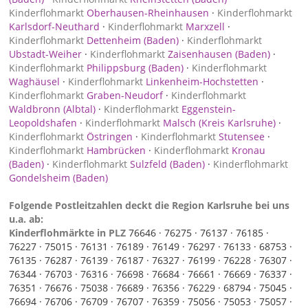
Kinderflohmarkt
Oberhausen-Rheinhausen
·
Kinderflohmarkt
Karlsdorf-Neuthard
·
Kinderflohmarkt
Marxzell
·
Kinderflohmarkt
Dettenheim (Baden)
·
Kinderflohmarkt
Ubstadt-Weiher
·
Kinderflohmarkt
Zaisenhausen (Baden)
·
Kinderflohmarkt
Philippsburg (Baden)
·
Kinderflohmarkt
Waghäusel
·
Kinderflohmarkt
Linkenheim-Hochstetten
·
Kinderflohmarkt
Graben-Neudorf
·
Kinderflohmarkt
Waldbronn (Albtal)
·
Kinderflohmarkt
Eggenstein-
Leopoldshafen
·
Kinderflohmarkt
Malsch (Kreis Karlsruhe)
·
Kinderflohmarkt
Östringen
·
Kinderflohmarkt
Stutensee
·
Kinderflohmarkt
Hambrücken
·
Kinderflohmarkt
Kronau
(Baden)
·
Kinderflohmarkt
Sulzfeld (Baden)
·
Kinderflohmarkt
Gondelsheim (Baden)
Folgende Postleitzahlen deckt die Region Karlsruhe bei uns
u.a. ab:
Kinderflohmärkte in PLZ
76646 ·
76275 ·
76137 ·
76185 ·
76227 ·
75015 ·
76131 ·
76189 ·
76149 ·
76297 ·
76133 ·
68753 ·
76135 ·
76287 ·
76139 ·
76187 ·
76327 ·
76199 ·
76228 ·
76307 ·
76344 ·
76703 ·
76316 ·
76698 ·
76684 ·
76661 ·
76669 ·
76337 ·
76351 ·
76676 ·
75038 ·
76689 ·
76356 ·
76229 ·
68794 ·
75045 ·
76694 ·
76706 ·
76709 ·
76707 ·
76359 ·
75056 ·
75053 ·
75057 ·