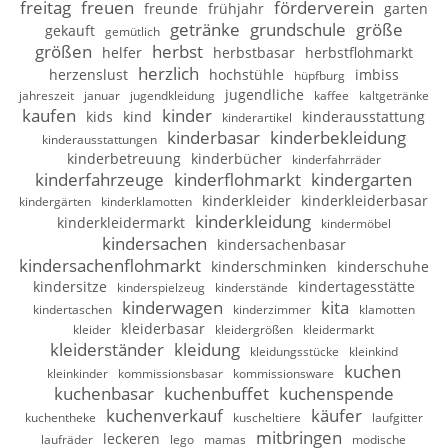
freitag
freuen
förderverein
freunde
frühjahr
garten
getränke
grundschule
größe
gekauft
gemütlich
größen
herbst
helfer
herbstbasar
herbstflohmarkt
herzlich
herzenslust
hochstühle
imbiss
hüpfburg
jugendliche
jahreszeit
januar
jugendkleidung
kaffee
kaltgetränke
kaufen
kinder
kids
kind
kinderausstattung
kinderartikel
kinderbasar
kinderbekleidung
kinderausstattungen
kinderbetreuung
kinderbücher
kinderfahrräder
kinderfahrzeuge
kinderflohmarkt
kindergarten
kinderkleider
kinderkleiderbasar
kindergärten
kinderklamotten
kinderkleidung
kinderkleidermarkt
kindermöbel
kindersachen
kindersachenbasar
kindersachenflohmarkt
kinderschminken
kinderschuhe
kindersitze
kindertagesstätte
kinderspielzeug
kinderstände
kinderwagen
kita
kindertaschen
kinderzimmer
klamotten
kleiderbasar
kleider
kleidergrößen
kleidermarkt
kleiderständer
kleidung
kleidungsstücke
kleinkind
kuchen
kleinkinder
kommissionsbasar
kommissionsware
kuchenbasar
kuchenbuffet
kuchenspende
kuchenverkauf
käufer
kuchentheke
kuscheltiere
laufgitter
mitbringen
leckeren
laufräder
lego
mamas
modische