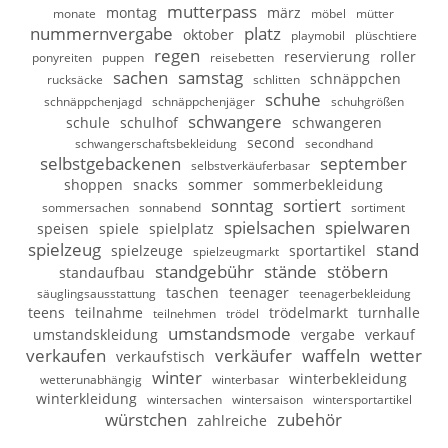
mutterpass
montag
märz
monate
möbel
mütter
nummernvergabe
platz
oktober
playmobil
plüschtiere
regen
reservierung
roller
ponyreiten
puppen
reisebetten
sachen
samstag
schnäppchen
rucksäcke
schlitten
schuhe
schnäppchenjagd
schnäppchenjäger
schuhgrößen
schwangere
schule
schulhof
schwangeren
second
schwangerschaftsbekleidung
secondhand
selbstgebackenen
september
selbstverkäuferbasar
shoppen
snacks
sommer
sommerbekleidung
sonntag
sortiert
sommersachen
sonnabend
sortiment
spielsachen
spielwaren
speisen
spiele
spielplatz
spielzeug
stand
spielzeuge
sportartikel
spielzeugmarkt
standgebühr
stände
stöbern
standaufbau
taschen
teenager
säuglingsausstattung
teenagerbekleidung
teens
teilnahme
trödelmarkt
turnhalle
teilnehmen
trödel
umstandsmode
umstandskleidung
vergabe
verkauf
verkaufen
verkäufer
waffeln
wetter
verkaufstisch
winter
winterbekleidung
wetterunabhängig
winterbasar
winterkleidung
wintersachen
wintersaison
wintersportartikel
würstchen
zubehör
zahlreiche