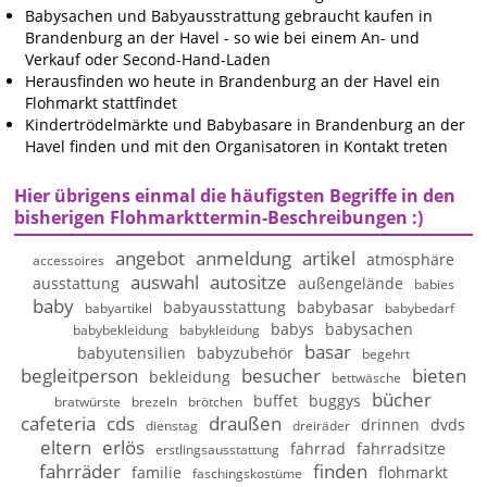
Babysachen und Babyausstrattung gebraucht kaufen in
Brandenburg an der Havel - so wie bei einem An- und
Verkauf oder Second-Hand-Laden
Herausfinden wo heute in Brandenburg an der Havel ein
Flohmarkt stattfindet
Kindertrödelmärkte und Babybasare in Brandenburg an der
Havel finden und mit den Organisatoren in Kontakt treten
Hier übrigens einmal die häufigsten Begriffe in den
bisherigen Flohmarkttermin-Beschreibungen :)
angebot
anmeldung
artikel
atmosphäre
accessoires
auswahl
autositze
ausstattung
außengelände
babies
baby
babyausstattung
babybasar
babyartikel
babybedarf
babys
babysachen
babybekleidung
babykleidung
basar
babyutensilien
babyzubehör
begehrt
begleitperson
besucher
bieten
bekleidung
bettwäsche
bücher
buffet
buggys
bratwürste
brezeln
brötchen
cafeteria
cds
draußen
drinnen
dvds
dienstag
dreiräder
eltern
erlös
fahrrad
fahrradsitze
erstlingsausstattung
fahrräder
finden
familie
flohmarkt
faschingskostüme