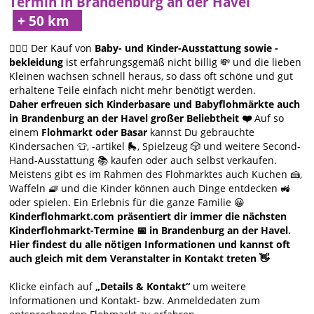
Termin in Brandenburg an der Havel
🙋🏻‍♀️ Der Kauf von
Baby- und Kinder-Ausstattung sowie -
bekleidung
ist erfahrungsgemäß nicht billig 💸 und die lieben
Kleinen wachsen schnell heraus, so dass oft schöne und gut
erhaltene Teile einfach nicht mehr benötigt werden.
Daher erfreuen sich Kinderbasare und Babyflohmärkte auch
in Brandenburg an der Havel großer Beliebtheit ❤️
Auf so
einem
Flohmarkt oder Basar
kannst Du gebrauchte
Kindersachen 👕, -artikel 🛼, Spielzeug 🎲 und weitere Second-
Hand-Ausstattung 📚 kaufen oder auch selbst verkaufen.
Meistens gibt es im Rahmen des Flohmarktes auch Kuchen 🍰,
Waffeln 🧇 und die Kinder können auch Dinge entdecken 🚜
oder spielen. Ein Erlebnis für die ganze Familie 😀
Kinderflohmarkt.com präsentiert dir immer die nächsten
Kinderflohmarkt-Termine 📅 in Brandenburg an der Havel.
Hier findest du alle nötigen Informationen und kannst oft
auch gleich mit dem Veranstalter in Kontakt treten 👋
Klicke einfach auf
„Details & Kontakt“
um weitere
Informationen und Kontakt- bzw. Anmeldedaten zum