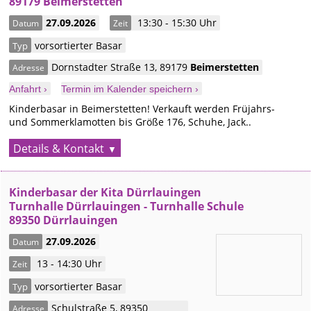
89179 Beimerstetten
27.09.2026
13:30 - 15:30 Uhr
Datum
Zeit
vorsortierter Basar
Typ
Dornstadter Straße 13
,
89179
Beimerstetten
Adresse
Anfahrt ›
Termin im Kalender speichern ›
Kinderbasar in Beimerstetten! Verkauft werden Früjahrs-
und Sommerklamotten bis Größe 176, Schuhe, Jack..
Details & Kontakt
Kinderbasar der Kita Dürrlauingen
Turnhalle Dürrlauingen - Turnhalle Schule
89350 Dürrlauingen
27.09.2026
Datum
13 - 14:30 Uhr
Zeit
vorsortierter Basar
Typ
Schulstraße 5
,
89350
Adresse