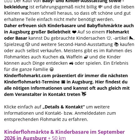
🙋🏻‍♀️ Der Kauf von
Baby- und Kinder-Ausstattung sowie -
bekleidung
ist erfahrungsgemäß nicht billig 💸 und die lieben
Kleinen wachsen schnell heraus, so dass oft schöne und gut
erhaltene Teile einfach nicht mehr benötigt werden.
Daher erfreuen sich Kinderbasare und Babyflohmärkte auch
in Augsburg großer Beliebtheit ❤️
Auf so einem
Flohmarkt
oder Basar
kannst Du gebrauchte Kindersachen 👕, -artikel 🛼,
Spielzeug 🎲 und weitere Second-Hand-Ausstattung 📚 kaufen
oder auch selbst verkaufen. Meistens gibt es im Rahmen des
Flohmarktes auch Kuchen 🍰, Waffeln 🧇 und die Kinder
können auch Dinge entdecken 🚜 oder spielen. Ein Erlebnis
für die ganze Familie 😀
Kinderflohmarkt.com präsentiert dir immer die nächsten
Kinderflohmarkt-Termine 📅 in Augsburg. Hier findest du
alle nötigen Informationen und kannst oft auch gleich mit
dem Veranstalter in Kontakt treten 👋
Klicke einfach auf
„Details & Kontakt“
um weitere
Informationen und Kontakt- bzw. Anmeldedaten zum
entsprechenden Flohmarkt zu erfahren.
Kinderflohmärkte & Kinderbasare im September
2026 in Augsburg
+ 50 km