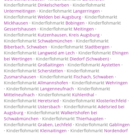
Kinderflohmarkt
Dinkelscherben
·
Kinderflohmarkt
Untermeitingen
·
Kinderflohmarkt
Langerringen
·
Kinderflohmarkt
Welden bei Augsburg
·
Kinderflohmarkt
Mickhausen
·
Kinderflohmarkt
Bobingen
·
Kinderflohmarkt
Gessertshausen
·
Kinderflohmarkt
Meitingen
·
Kinderflohmarkt
Kutzenhausen, Kreis Augsburg
·
Kinderflohmarkt
Schwabmünchen
·
Kinderflohmarkt
Biberbach, Schwaben
·
Kinderflohmarkt
Stadtbergen
·
Kinderflohmarkt
Langweid am Lech
·
Kinderflohmarkt
Ehingen
bei Wertingen
·
Kinderflohmarkt
Diedorf (Schwaben)
·
Kinderflohmarkt
Großaitingen
·
Kinderflohmarkt
Aystetten
·
Kinderflohmarkt
Scherstetten
·
Kinderflohmarkt
Zusmarshausen
·
Kinderflohmarkt
Fischach, Schwaben
·
Kinderflohmarkt
Allmannshofen
·
Kinderflohmarkt
Wehringen
·
Kinderflohmarkt
Langenneufnach
·
Kinderflohmarkt
Mittelneufnach
·
Kinderflohmarkt
Kühlenthal
·
Kinderflohmarkt
Heretsried
·
Kinderflohmarkt
Klosterlechfeld
·
Kinderflohmarkt
Ustersbach
·
Kinderflohmarkt
Adelsried bei
Augsburg
·
Kinderflohmarkt
Walkertshofen bei
Schwabmünchen
·
Kinderflohmarkt
Thierhaupten
·
Kinderflohmarkt
Graben, Lechfeld
·
Kinderflohmarkt
Gablingen
·
Kinderflohmarkt
Kleinaitingen
·
Kinderflohmarkt
Nordendorf