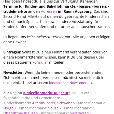
Hier oben findest du alle uns zur Verfügung stehenden
Termine für Kinder- und Babyflohmärkte, -basare, -börsen, -
trödelmärkte
an den
Adressen
im Raum Augsburg
. Das sind
Second-Hand-Märkte auf denen du gebrauchte Kindersachen
und oft auch Spielsachen sowie andere Ausstattung für
Kinder kaufen, verkaufen und mitunter auch tauschen kannst.
Es liegen uns
keine weiteren Termine
vor. Alle Angaben erfolgen
ohne Gewähr.
Eintragen:
Solltest Du einen Flohmarkt veranstalten oder von
einem Flohmarkttermin wissen, kannst Du uns diesen über
dieses bequeme
Formular
mitteilen.
Newsletter:
Wenn du keinen neuen oder bevorstehenden
Flohmarkttermin mehr verpassen möchtest, so melde dich
doch einfach bei unserem
an.
kostenlosen Newsletter
Zur Region
Kinderflohmarkt Augsburg
zählen wir u.a.
folgende Städte und Gemeinden:
Kinderflohmarkt
Altenmünster, Schwaben
·
Kinderflohmarkt
Horgau
·
Kinderflohmarkt
Neusäß
·
Kinderflohmarkt
Oberottmarshausen
·
Kinderflohmarkt
Gersthofen
·