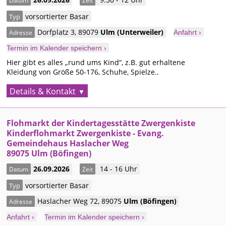
Datum
Zeit
vorsortierter Basar
Typ
Dorfplatz 3
,
89079
Ulm
(Unterweiler)
Adresse
Anfahrt ›
Termin im Kalender speichern ›
Hier gibt es alles „rund ums Kind“, z.B. gut erhaltene
Kleidung von Größe 50-176, Schuhe, Spielze..
Details & Kontakt
Flohmarkt der Kindertagesstätte Zwergenkiste
Kinderflohmarkt Zwergenkiste - Evang.
Gemeindehaus Haslacher Weg
89075 Ulm (Böfingen)
26.09.2026
14 - 16 Uhr
Datum
Zeit
vorsortierter Basar
Typ
Haslacher Weg 72
,
89075
Ulm
(Böfingen)
Adresse
Anfahrt ›
Termin im Kalender speichern ›