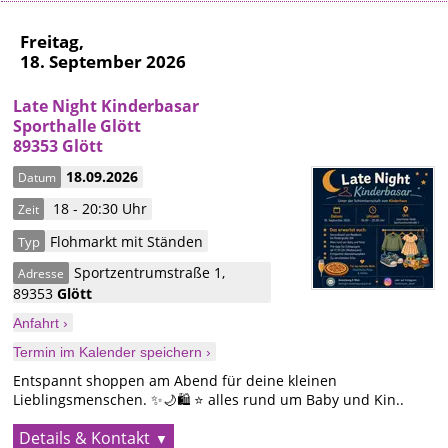
Freitag,
18. September 2026
Late Night Kinderbasar
Sporthalle Glött
89353 Glött
18.09.2026
Datum
18 - 20:30 Uhr
Zeit
Flohmarkt mit Ständen
Typ
Sportzentrumstraße 1
,
Adresse
89353
Glött
Anfahrt ›
Termin im Kalender speichern ›
Entspannt shoppen am Abend für deine kleinen
Lieblingsmenschen. ✨🌙🛍️ ⭐️ alles rund um Baby und Kin..
Details & Kontakt