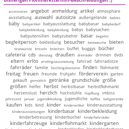
bisherigen Flohmarkttermin-Beschreibungen :)
angebot
anmeldung
artikel
atmosphäre
accessoires
auswahl
autositze
ausstattung
außengelände
babies
baby
babyausstattung
babybasar
babyartikel
babybedarf
babys
babysachen
babybekleidung
babykleidung
basar
babyutensilien
babyzubehör
begehrt
begleitperson
besucher
bieten
bekleidung
bettwäsche
bücher
buffet
buggys
bratwürste
brezeln
brötchen
cafeteria
cds
draußen
drinnen
dvds
dienstag
dreiräder
eltern
erlös
fahrrad
fahrradsitze
erstlingsausstattung
fahrräder
finden
familie
flohmarkt
faschingskostüme
freitag
freuen
förderverein
freunde
frühjahr
garten
getränke
grundschule
größe
gekauft
gemütlich
größen
herbst
helfer
herbstbasar
herbstflohmarkt
herzlich
herzenslust
hochstühle
imbiss
hüpfburg
jugendliche
jahreszeit
januar
jugendkleidung
kaffee
kaltgetränke
kaufen
kinder
kids
kind
kinderausstattung
kinderartikel
kinderbasar
kinderbekleidung
kinderausstattungen
kinderbetreuung
kinderbücher
kinderfahrräder
kinderfahrzeuge
kinderflohmarkt
kindergarten