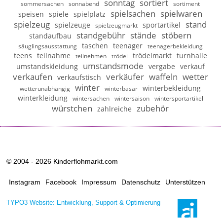
sonntag
sortiert
sommersachen
sonnabend
sortiment
spielsachen
spielwaren
speisen
spiele
spielplatz
spielzeug
stand
spielzeuge
sportartikel
spielzeugmarkt
standgebühr
stände
stöbern
standaufbau
taschen
teenager
säuglingsausstattung
teenagerbekleidung
teens
teilnahme
trödelmarkt
turnhalle
teilnehmen
trödel
umstandsmode
umstandskleidung
vergabe
verkauf
verkaufen
verkäufer
waffeln
wetter
verkaufstisch
winter
winterbekleidung
wetterunabhängig
winterbasar
winterkleidung
wintersachen
wintersaison
wintersportartikel
würstchen
zubehör
zahlreiche
© 2004 - 2026 Kinderflohmarkt.com
Instagram
Facebook
Impressum
Datenschutz
Unterstützen
TYPO3-Website: Entwicklung, Support & Optimierung