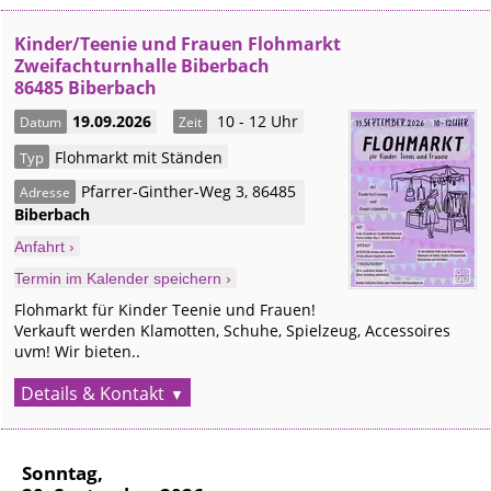
Kinder/Teenie und Frauen Flohmarkt
Zweifachturnhalle Biberbach
86485 Biberbach
19.09.2026
10 - 12 Uhr
Datum
Zeit
Flohmarkt mit Ständen
Typ
Pfarrer-Ginther-Weg 3
,
86485
Adresse
Biberbach
Anfahrt ›
Termin im Kalender speichern ›
Flohmarkt für Kinder Teenie und Frauen!
Verkauft werden Klamotten, Schuhe, Spielzeug, Accessoires
uvm! Wir bieten..
Details & Kontakt
Sonntag,