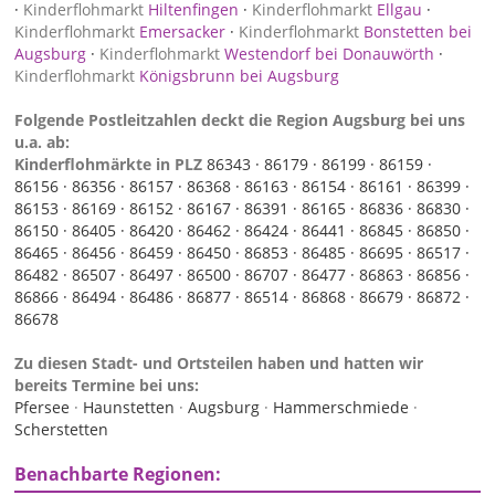
·
Kinderflohmarkt
Hiltenfingen
·
Kinderflohmarkt
Ellgau
·
Kinderflohmarkt
Emersacker
·
Kinderflohmarkt
Bonstetten bei
Augsburg
·
Kinderflohmarkt
Westendorf bei Donauwörth
·
Kinderflohmarkt
Königsbrunn bei Augsburg
Folgende Postleitzahlen deckt die Region Augsburg bei uns
u.a. ab:
Kinderflohmärkte in PLZ
86343 ·
86179 ·
86199 ·
86159 ·
86156 ·
86356 ·
86157 ·
86368 ·
86163 ·
86154 ·
86161 ·
86399 ·
86153 ·
86169 ·
86152 ·
86167 ·
86391 ·
86165 ·
86836 ·
86830 ·
86150 ·
86405 ·
86420 ·
86462 ·
86424 ·
86441 ·
86845 ·
86850 ·
86465 ·
86456 ·
86459 ·
86450 ·
86853 ·
86485 ·
86695 ·
86517 ·
86482 ·
86507 ·
86497 ·
86500 ·
86707 ·
86477 ·
86863 ·
86856 ·
86866 ·
86494 ·
86486 ·
86877 ·
86514 ·
86868 ·
86679 ·
86872 ·
86678
Zu diesen Stadt- und Ortsteilen haben und hatten wir
bereits Termine bei uns:
Pfersee
·
Haunstetten
·
Augsburg
·
Hammerschmiede
·
Scherstetten
Benachbarte Regionen: