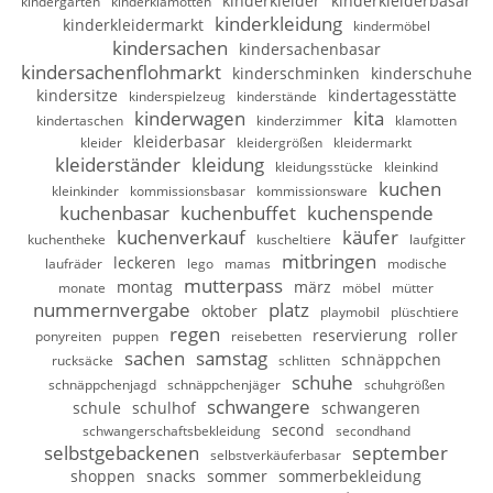
kinderkleider
kinderkleiderbasar
kindergärten
kinderklamotten
kinderkleidung
kinderkleidermarkt
kindermöbel
kindersachen
kindersachenbasar
kindersachenflohmarkt
kinderschminken
kinderschuhe
kindersitze
kindertagesstätte
kinderspielzeug
kinderstände
kinderwagen
kita
kindertaschen
kinderzimmer
klamotten
kleiderbasar
kleider
kleidergrößen
kleidermarkt
kleiderständer
kleidung
kleidungsstücke
kleinkind
kuchen
kleinkinder
kommissionsbasar
kommissionsware
kuchenbasar
kuchenbuffet
kuchenspende
kuchenverkauf
käufer
kuchentheke
kuscheltiere
laufgitter
mitbringen
leckeren
laufräder
lego
mamas
modische
mutterpass
montag
märz
monate
möbel
mütter
nummernvergabe
platz
oktober
playmobil
plüschtiere
regen
reservierung
roller
ponyreiten
puppen
reisebetten
sachen
samstag
schnäppchen
rucksäcke
schlitten
schuhe
schnäppchenjagd
schnäppchenjäger
schuhgrößen
schwangere
schule
schulhof
schwangeren
second
schwangerschaftsbekleidung
secondhand
selbstgebackenen
september
selbstverkäuferbasar
shoppen
snacks
sommer
sommerbekleidung