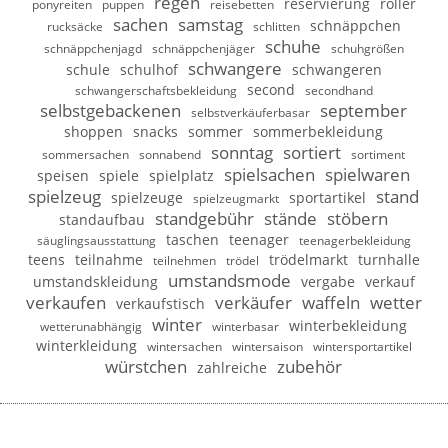
regen
reservierung
roller
ponyreiten
puppen
reisebetten
sachen
samstag
schnäppchen
rucksäcke
schlitten
schuhe
schnäppchenjagd
schnäppchenjäger
schuhgrößen
schwangere
schule
schulhof
schwangeren
second
schwangerschaftsbekleidung
secondhand
selbstgebackenen
september
selbstverkäuferbasar
shoppen
snacks
sommer
sommerbekleidung
sonntag
sortiert
sommersachen
sonnabend
sortiment
spielsachen
spielwaren
speisen
spiele
spielplatz
spielzeug
stand
spielzeuge
sportartikel
spielzeugmarkt
standgebühr
stände
stöbern
standaufbau
taschen
teenager
säuglingsausstattung
teenagerbekleidung
teens
teilnahme
trödelmarkt
turnhalle
teilnehmen
trödel
umstandsmode
umstandskleidung
vergabe
verkauf
verkaufen
verkäufer
waffeln
wetter
verkaufstisch
winter
winterbekleidung
wetterunabhängig
winterbasar
winterkleidung
wintersachen
wintersaison
wintersportartikel
würstchen
zubehör
zahlreiche