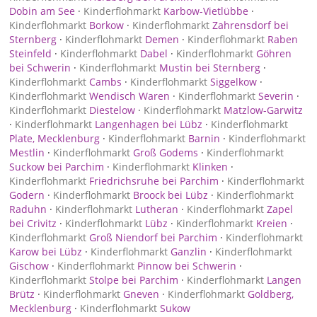
Dobin am See
·
Kinderflohmarkt
Karbow-Vietlübbe
·
Kinderflohmarkt
Borkow
·
Kinderflohmarkt
Zahrensdorf bei
Sternberg
·
Kinderflohmarkt
Demen
·
Kinderflohmarkt
Raben
Steinfeld
·
Kinderflohmarkt
Dabel
·
Kinderflohmarkt
Göhren
bei Schwerin
·
Kinderflohmarkt
Mustin bei Sternberg
·
Kinderflohmarkt
Cambs
·
Kinderflohmarkt
Siggelkow
·
Kinderflohmarkt
Wendisch Waren
·
Kinderflohmarkt
Severin
·
Kinderflohmarkt
Diestelow
·
Kinderflohmarkt
Matzlow-Garwitz
·
Kinderflohmarkt
Langenhagen bei Lübz
·
Kinderflohmarkt
Plate, Mecklenburg
·
Kinderflohmarkt
Barnin
·
Kinderflohmarkt
Mestlin
·
Kinderflohmarkt
Groß Godems
·
Kinderflohmarkt
Suckow bei Parchim
·
Kinderflohmarkt
Klinken
·
Kinderflohmarkt
Friedrichsruhe bei Parchim
·
Kinderflohmarkt
Godern
·
Kinderflohmarkt
Broock bei Lübz
·
Kinderflohmarkt
Raduhn
·
Kinderflohmarkt
Lutheran
·
Kinderflohmarkt
Zapel
bei Crivitz
·
Kinderflohmarkt
Lübz
·
Kinderflohmarkt
Kreien
·
Kinderflohmarkt
Groß Niendorf bei Parchim
·
Kinderflohmarkt
Karow bei Lübz
·
Kinderflohmarkt
Ganzlin
·
Kinderflohmarkt
Gischow
·
Kinderflohmarkt
Pinnow bei Schwerin
·
Kinderflohmarkt
Stolpe bei Parchim
·
Kinderflohmarkt
Langen
Brütz
·
Kinderflohmarkt
Gneven
·
Kinderflohmarkt
Goldberg,
Mecklenburg
·
Kinderflohmarkt
Sukow