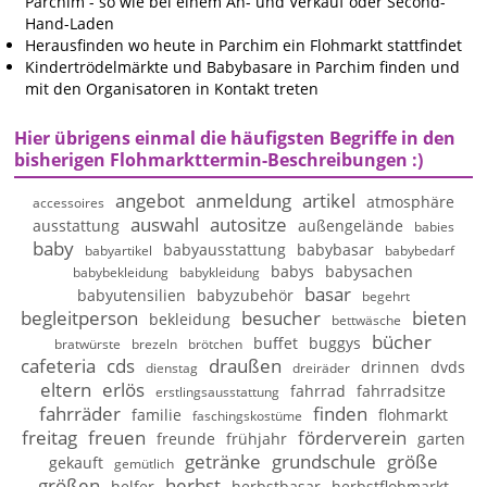
Parchim - so wie bei einem An- und Verkauf oder Second-
Hand-Laden
Herausfinden wo heute in Parchim ein Flohmarkt stattfindet
Kindertrödelmärkte und Babybasare in Parchim finden und
mit den Organisatoren in Kontakt treten
Hier übrigens einmal die häufigsten Begriffe in den
bisherigen Flohmarkttermin-Beschreibungen :)
angebot
anmeldung
artikel
atmosphäre
accessoires
auswahl
autositze
ausstattung
außengelände
babies
baby
babyausstattung
babybasar
babyartikel
babybedarf
babys
babysachen
babybekleidung
babykleidung
basar
babyutensilien
babyzubehör
begehrt
begleitperson
besucher
bieten
bekleidung
bettwäsche
bücher
buffet
buggys
bratwürste
brezeln
brötchen
cafeteria
cds
draußen
drinnen
dvds
dienstag
dreiräder
eltern
erlös
fahrrad
fahrradsitze
erstlingsausstattung
fahrräder
finden
familie
flohmarkt
faschingskostüme
freitag
freuen
förderverein
freunde
frühjahr
garten
getränke
grundschule
größe
gekauft
gemütlich
größen
herbst
helfer
herbstbasar
herbstflohmarkt