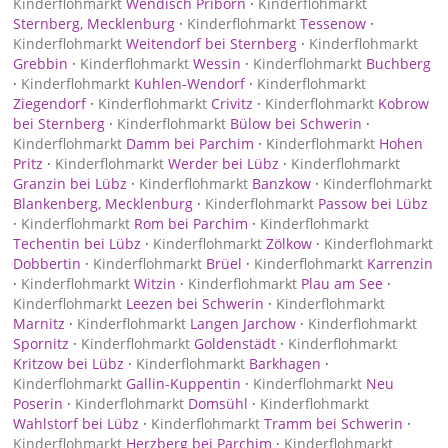
Kinderflohmarkt
Wendisch Priborn
·
Kinderflohmarkt
Sternberg, Mecklenburg
·
Kinderflohmarkt
Tessenow
·
Kinderflohmarkt
Weitendorf bei Sternberg
·
Kinderflohmarkt
Grebbin
·
Kinderflohmarkt
Wessin
·
Kinderflohmarkt
Buchberg
·
Kinderflohmarkt
Kuhlen-Wendorf
·
Kinderflohmarkt
Ziegendorf
·
Kinderflohmarkt
Crivitz
·
Kinderflohmarkt
Kobrow
bei Sternberg
·
Kinderflohmarkt
Bülow bei Schwerin
·
Kinderflohmarkt
Damm bei Parchim
·
Kinderflohmarkt
Hohen
Pritz
·
Kinderflohmarkt
Werder bei Lübz
·
Kinderflohmarkt
Granzin bei Lübz
·
Kinderflohmarkt
Banzkow
·
Kinderflohmarkt
Blankenberg, Mecklenburg
·
Kinderflohmarkt
Passow bei Lübz
·
Kinderflohmarkt
Rom bei Parchim
·
Kinderflohmarkt
Techentin bei Lübz
·
Kinderflohmarkt
Zölkow
·
Kinderflohmarkt
Dobbertin
·
Kinderflohmarkt
Brüel
·
Kinderflohmarkt
Karrenzin
·
Kinderflohmarkt
Witzin
·
Kinderflohmarkt
Plau am See
·
Kinderflohmarkt
Leezen bei Schwerin
·
Kinderflohmarkt
Marnitz
·
Kinderflohmarkt
Langen Jarchow
·
Kinderflohmarkt
Spornitz
·
Kinderflohmarkt
Goldenstädt
·
Kinderflohmarkt
Kritzow bei Lübz
·
Kinderflohmarkt
Barkhagen
·
Kinderflohmarkt
Gallin-Kuppentin
·
Kinderflohmarkt
Neu
Poserin
·
Kinderflohmarkt
Domsühl
·
Kinderflohmarkt
Wahlstorf bei Lübz
·
Kinderflohmarkt
Tramm bei Schwerin
·
Kinderflohmarkt
Herzberg bei Parchim
·
Kinderflohmarkt