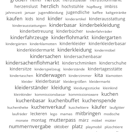
herzlich
herzenslust
hochstühle
imbiss
hüpfburg
jugendliche
jahreszeit
januar
jugendkleidung
kaffee
kaltgetränke
kaufen
kinder
kids
kind
kinderausstattung
kinderartikel
kinderbasar
kinderbekleidung
kinderausstattungen
kinderbetreuung
kinderbücher
kinderfahrräder
kinderfahrzeuge
kinderflohmarkt
kindergarten
kinderkleider
kinderkleiderbasar
kindergärten
kinderklamotten
kinderkleidung
kinderkleidermarkt
kindermöbel
kindersachen
kindersachenbasar
kindersachenflohmarkt
kinderschminken
kinderschuhe
kindersitze
kindertagesstätte
kinderspielzeug
kinderstände
kinderwagen
kita
kindertaschen
kinderzimmer
klamotten
kleiderbasar
kleider
kleidergrößen
kleidermarkt
kleiderständer
kleidung
kleidungsstücke
kleinkind
kuchen
kleinkinder
kommissionsbasar
kommissionsware
kuchenbasar
kuchenbuffet
kuchenspende
kuchenverkauf
käufer
kuchentheke
kuscheltiere
laufgitter
mitbringen
leckeren
laufräder
lego
mamas
modische
mutterpass
montag
märz
monate
möbel
mütter
nummernvergabe
platz
oktober
playmobil
plüschtiere