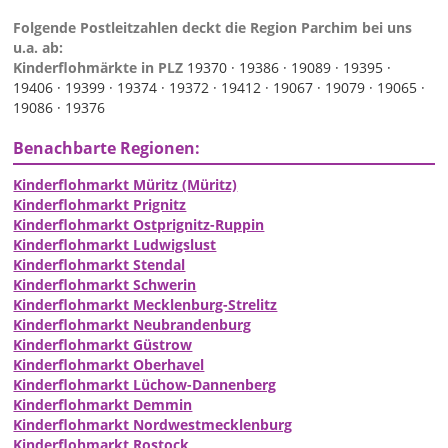
Folgende Postleitzahlen deckt die Region Parchim bei uns
u.a. ab:
Kinderflohmärkte in PLZ
19370 ·
19386 ·
19089 ·
19395 ·
19406 ·
19399 ·
19374 ·
19372 ·
19412 ·
19067 ·
19079 ·
19065 ·
19086 ·
19376
Benachbarte Regionen:
Kinderflohmarkt Müritz (Müritz)
Kinderflohmarkt Prignitz
Kinderflohmarkt Ostprignitz-Ruppin
Kinderflohmarkt Ludwigslust
Kinderflohmarkt Stendal
Kinderflohmarkt Schwerin
Kinderflohmarkt Mecklenburg-Strelitz
Kinderflohmarkt Neubrandenburg
Kinderflohmarkt Güstrow
Kinderflohmarkt Oberhavel
Kinderflohmarkt Lüchow-Dannenberg
Kinderflohmarkt Demmin
Kinderflohmarkt Nordwestmecklenburg
Kinderflohmarkt Rostock