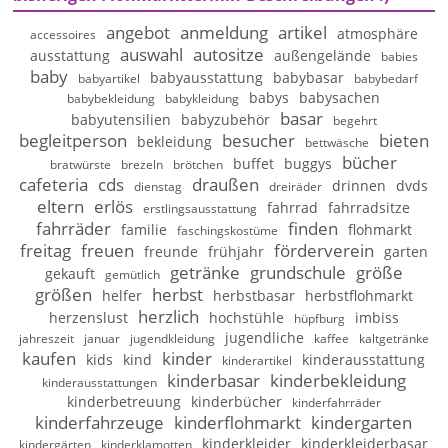
angebot
anmeldung
artikel
atmosphäre
accessoires
auswahl
autositze
ausstattung
außengelände
babies
baby
babyausstattung
babybasar
babyartikel
babybedarf
babys
babysachen
babybekleidung
babykleidung
basar
babyutensilien
babyzubehör
begehrt
begleitperson
besucher
bieten
bekleidung
bettwäsche
bücher
buffet
buggys
bratwürste
brezeln
brötchen
cafeteria
cds
draußen
drinnen
dvds
dienstag
dreiräder
eltern
erlös
fahrrad
fahrradsitze
erstlingsausstattung
fahrräder
finden
familie
flohmarkt
faschingskostüme
freitag
freuen
förderverein
freunde
frühjahr
garten
getränke
grundschule
größe
gekauft
gemütlich
größen
herbst
helfer
herbstbasar
herbstflohmarkt
herzlich
herzenslust
hochstühle
imbiss
hüpfburg
jugendliche
jahreszeit
januar
jugendkleidung
kaffee
kaltgetränke
kaufen
kinder
kids
kind
kinderausstattung
kinderartikel
kinderbasar
kinderbekleidung
kinderausstattungen
kinderbetreuung
kinderbücher
kinderfahrräder
kinderfahrzeuge
kinderflohmarkt
kindergarten
kinderkleider
kinderkleiderbasar
kindergärten
kinderklamotten