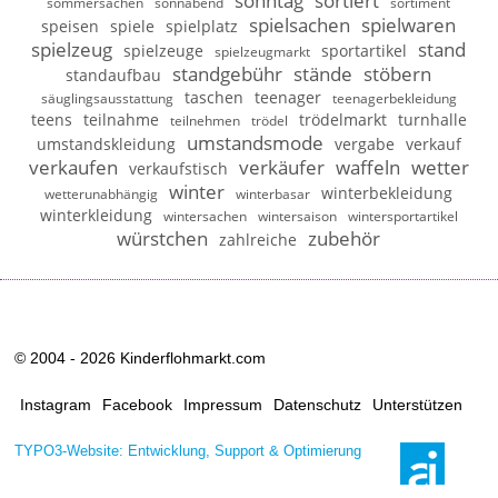
sonntag
sortiert
sommersachen
sonnabend
sortiment
spielsachen
spielwaren
speisen
spiele
spielplatz
spielzeug
stand
spielzeuge
sportartikel
spielzeugmarkt
standgebühr
stände
stöbern
standaufbau
taschen
teenager
säuglingsausstattung
teenagerbekleidung
teens
teilnahme
trödelmarkt
turnhalle
teilnehmen
trödel
umstandsmode
umstandskleidung
vergabe
verkauf
verkaufen
verkäufer
waffeln
wetter
verkaufstisch
winter
winterbekleidung
wetterunabhängig
winterbasar
winterkleidung
wintersachen
wintersaison
wintersportartikel
würstchen
zubehör
zahlreiche
© 2004 - 2026 Kinderflohmarkt.com
Instagram
Facebook
Impressum
Datenschutz
Unterstützen
TYPO3-Website: Entwicklung, Support & Optimierung