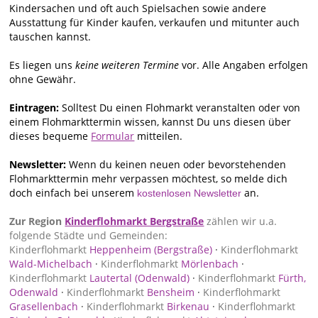
Kindersachen und oft auch Spielsachen sowie andere
Ausstattung für Kinder kaufen, verkaufen und mitunter auch
tauschen kannst.
Es liegen uns
keine weiteren Termine
vor. Alle Angaben erfolgen
ohne Gewähr.
Eintragen:
Solltest Du einen Flohmarkt veranstalten oder von
einem Flohmarkttermin wissen, kannst Du uns diesen über
dieses bequeme
Formular
mitteilen.
Newsletter:
Wenn du keinen neuen oder bevorstehenden
Flohmarkttermin mehr verpassen möchtest, so melde dich
doch einfach bei unserem
an.
kostenlosen Newsletter
Zur Region
Kinderflohmarkt Bergstraße
zählen wir u.a.
folgende Städte und Gemeinden:
Kinderflohmarkt
Heppenheim (Bergstraße)
·
Kinderflohmarkt
Wald-Michelbach
·
Kinderflohmarkt
Mörlenbach
·
Kinderflohmarkt
Lautertal (Odenwald)
·
Kinderflohmarkt
Fürth,
Odenwald
·
Kinderflohmarkt
Bensheim
·
Kinderflohmarkt
Grasellenbach
·
Kinderflohmarkt
Birkenau
·
Kinderflohmarkt