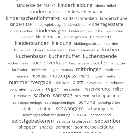
kinderkleidung
kinderkleidermarkt
kindermöbel
kindersachen
kindersachenbasar
kindersachenflohmarkt
kinderschminken
kinderschuhe
kindersitze
kindertagesstätte
kinderspielzeug
kinderstände
kinderwagen
kita
kindertaschen
kinderzimmer
klamotten
kleiderbasar
kleider
kleidergrößen
kleidermarkt
kleiderständer
kleidung
kleidungsstücke
kleinkind
kuchen
kleinkinder
kommissionsbasar
kommissionsware
kuchenbasar
kuchenbuffet
kuchenspende
kuchenverkauf
käufer
kuchentheke
kuscheltiere
laufgitter
mitbringen
leckeren
laufräder
lego
mamas
modische
mutterpass
montag
märz
monate
möbel
mütter
nummernvergabe
platz
oktober
playmobil
plüschtiere
regen
reservierung
roller
ponyreiten
puppen
reisebetten
sachen
samstag
schnäppchen
rucksäcke
schlitten
schuhe
schnäppchenjagd
schnäppchenjäger
schuhgrößen
schwangere
schule
schulhof
schwangeren
second
schwangerschaftsbekleidung
secondhand
selbstgebackenen
september
selbstverkäuferbasar
shoppen
snacks
sommer
sommerbekleidung