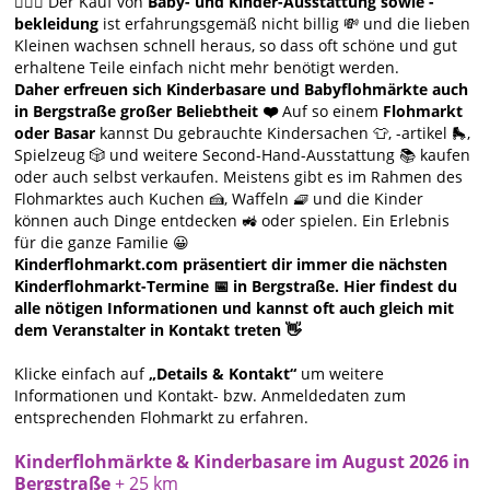
🙋🏻‍♀️ Der Kauf von
Baby- und Kinder-Ausstattung sowie -
bekleidung
ist erfahrungsgemäß nicht billig 💸 und die lieben
Kleinen wachsen schnell heraus, so dass oft schöne und gut
erhaltene Teile einfach nicht mehr benötigt werden.
Daher erfreuen sich Kinderbasare und Babyflohmärkte auch
in Bergstraße großer Beliebtheit ❤️
Auf so einem
Flohmarkt
oder Basar
kannst Du gebrauchte Kindersachen 👕, -artikel 🛼,
Spielzeug 🎲 und weitere Second-Hand-Ausstattung 📚 kaufen
oder auch selbst verkaufen. Meistens gibt es im Rahmen des
Flohmarktes auch Kuchen 🍰, Waffeln 🧇 und die Kinder
können auch Dinge entdecken 🚜 oder spielen. Ein Erlebnis
für die ganze Familie 😀
Kinderflohmarkt.com präsentiert dir immer die nächsten
Kinderflohmarkt-Termine 📅 in Bergstraße. Hier findest du
alle nötigen Informationen und kannst oft auch gleich mit
dem Veranstalter in Kontakt treten 👋
Klicke einfach auf
„Details & Kontakt“
um weitere
Informationen und Kontakt- bzw. Anmeldedaten zum
entsprechenden Flohmarkt zu erfahren.
Kinderflohmärkte & Kinderbasare im August 2026 in
Bergstraße
+ 25 km