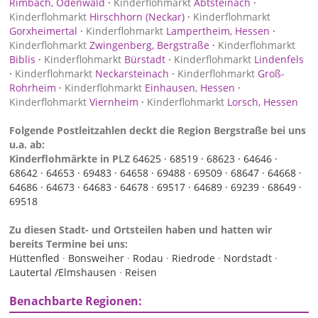
Rimbach, Odenwald
·
Kinderflohmarkt
Abtsteinach
·
Kinderflohmarkt
Hirschhorn (Neckar)
·
Kinderflohmarkt
Gorxheimertal
·
Kinderflohmarkt
Lampertheim, Hessen
·
Kinderflohmarkt
Zwingenberg, Bergstraße
·
Kinderflohmarkt
Biblis
·
Kinderflohmarkt
Bürstadt
·
Kinderflohmarkt
Lindenfels
·
Kinderflohmarkt
Neckarsteinach
·
Kinderflohmarkt
Groß-
Rohrheim
·
Kinderflohmarkt
Einhausen, Hessen
·
Kinderflohmarkt
Viernheim
·
Kinderflohmarkt
Lorsch, Hessen
Folgende Postleitzahlen deckt die Region Bergstraße bei uns
u.a. ab:
Kinderflohmärkte in PLZ
64625 ·
68519 ·
68623 ·
64646 ·
68642 ·
64653 ·
69483 ·
64658 ·
69488 ·
69509 ·
68647 ·
64668 ·
64686 ·
64673 ·
64683 ·
64678 ·
69517 ·
64689 ·
69239 ·
68649 ·
69518
Zu diesen Stadt- und Ortsteilen haben und hatten wir
bereits Termine bei uns:
Hüttenfled
·
Bonsweiher
·
Rodau
·
Riedrode
·
Nordstadt
·
Lautertal /Elmshausen
·
Reisen
Benachbarte Regionen: