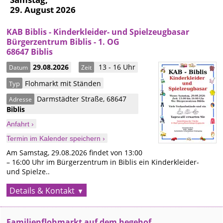
29. August 2026
KAB Biblis - Kinderkleider- und Spielzeugbasar
Bürgerzentrum Biblis - 1. OG
68647 Biblis
29.08.2026
13 - 16 Uhr
Datum
Zeit
Flohmarkt mit Ständen
Typ
Darmstädter Straße
,
68647
Adresse
Biblis
Anfahrt ›
Termin im Kalender speichern ›
Am Samstag, 29.08.2026 findet von 13:00
– 16:00 Uhr im Bürgerzentrum in Biblis ein Kinderkleider-
und Spielze..
Details & Kontakt
Familienflohmarkt auf dem hegehof