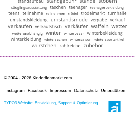
standgebühr
stände
stöbern
standaufbau
taschen
teenager
säuglingsausstattung
teenagerbekleidung
teens
teilnahme
trödelmarkt
turnhalle
teilnehmen
trödel
umstandsmode
umstandskleidung
vergabe
verkauf
verkaufen
verkäufer
waffeln
wetter
verkaufstisch
winter
winterbekleidung
wetterunabhängig
winterbasar
winterkleidung
wintersachen
wintersaison
wintersportartikel
würstchen
zubehör
zahlreiche
© 2004 - 2026 Kinderflohmarkt.com
Instagram
Facebook
Impressum
Datenschutz
Unterstützen
TYPO3-Website: Entwicklung, Support & Optimierung