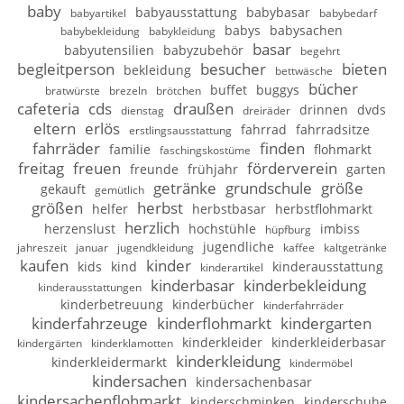
baby
babyausstattung
babybasar
babyartikel
babybedarf
babys
babysachen
babybekleidung
babykleidung
basar
babyutensilien
babyzubehör
begehrt
begleitperson
besucher
bieten
bekleidung
bettwäsche
bücher
buffet
buggys
bratwürste
brezeln
brötchen
cafeteria
cds
draußen
drinnen
dvds
dienstag
dreiräder
eltern
erlös
fahrrad
fahrradsitze
erstlingsausstattung
fahrräder
finden
familie
flohmarkt
faschingskostüme
freitag
freuen
förderverein
freunde
frühjahr
garten
getränke
grundschule
größe
gekauft
gemütlich
größen
herbst
helfer
herbstbasar
herbstflohmarkt
herzlich
herzenslust
hochstühle
imbiss
hüpfburg
jugendliche
jahreszeit
januar
jugendkleidung
kaffee
kaltgetränke
kaufen
kinder
kids
kind
kinderausstattung
kinderartikel
kinderbasar
kinderbekleidung
kinderausstattungen
kinderbetreuung
kinderbücher
kinderfahrräder
kinderfahrzeuge
kinderflohmarkt
kindergarten
kinderkleider
kinderkleiderbasar
kindergärten
kinderklamotten
kinderkleidung
kinderkleidermarkt
kindermöbel
kindersachen
kindersachenbasar
kindersachenflohmarkt
kinderschminken
kinderschuhe