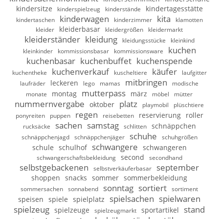
kindersitze
kindertagesstätte
kinderspielzeug
kinderstände
kinderwagen
kita
kindertaschen
kinderzimmer
klamotten
kleiderbasar
kleider
kleidergrößen
kleidermarkt
kleiderständer
kleidung
kleidungsstücke
kleinkind
kuchen
kleinkinder
kommissionsbasar
kommissionsware
kuchenbasar
kuchenbuffet
kuchenspende
kuchenverkauf
käufer
kuchentheke
kuscheltiere
laufgitter
mitbringen
leckeren
laufräder
lego
mamas
modische
mutterpass
montag
märz
monate
möbel
mütter
nummernvergabe
platz
oktober
playmobil
plüschtiere
regen
reservierung
roller
ponyreiten
puppen
reisebetten
sachen
samstag
schnäppchen
rucksäcke
schlitten
schuhe
schnäppchenjagd
schnäppchenjäger
schuhgrößen
schwangere
schule
schulhof
schwangeren
second
schwangerschaftsbekleidung
secondhand
selbstgebackenen
september
selbstverkäuferbasar
shoppen
snacks
sommer
sommerbekleidung
sonntag
sortiert
sommersachen
sonnabend
sortiment
spielsachen
spielwaren
speisen
spiele
spielplatz
spielzeug
stand
spielzeuge
sportartikel
spielzeugmarkt