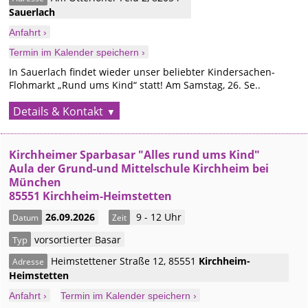
Sauerlach
Anfahrt ›
Termin im Kalender speichern ›
In Sauerlach findet wieder unser beliebter Kindersachen-
Flohmarkt „Rund ums Kind“ statt! Am Samstag, 26. Se..
Details & Kontakt
Kirchheimer Sparbasar "Alles rund ums Kind"
Aula der Grund-und Mittelschule Kirchheim bei
München
85551 Kirchheim-Heimstetten
26.09.2026
9 - 12 Uhr
Datum
Zeit
vorsortierter Basar
Typ
Heimstettener Straße 12
,
85551
Kirchheim-
Adresse
Heimstetten
Anfahrt ›
Termin im Kalender speichern ›