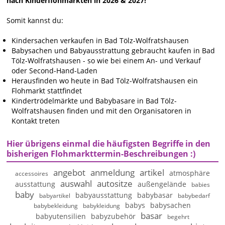
nach Kinderflohmärkten in 2026 & 2027!
Somit kannst du:
Kindersachen verkaufen in Bad Tölz-Wolfratshausen
Babysachen und Babyausstrattung gebraucht kaufen in Bad
Tölz-Wolfratshausen - so wie bei einem An- und Verkauf
oder Second-Hand-Laden
Herausfinden wo heute in Bad Tölz-Wolfratshausen ein
Flohmarkt stattfindet
Kindertrödelmärkte und Babybasare in Bad Tölz-
Wolfratshausen finden und mit den Organisatoren in
Kontakt treten
Hier übrigens einmal die häufigsten Begriffe in den
bisherigen Flohmarkttermin-Beschreibungen :)
angebot
anmeldung
artikel
atmosphäre
accessoires
auswahl
autositze
ausstattung
außengelände
babies
baby
babyausstattung
babybasar
babyartikel
babybedarf
babys
babysachen
babybekleidung
babykleidung
basar
babyutensilien
babyzubehör
begehrt