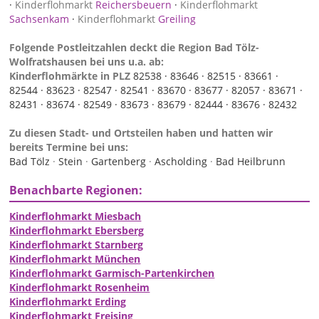
·
Kinderflohmarkt
Reichersbeuern
·
Kinderflohmarkt
Sachsenkam
·
Kinderflohmarkt
Greiling
Folgende Postleitzahlen deckt die Region Bad Tölz-
Wolfratshausen bei uns u.a. ab:
Kinderflohmärkte in PLZ
82538 ·
83646 ·
82515 ·
83661 ·
82544 ·
83623 ·
82547 ·
82541 ·
83670 ·
83677 ·
82057 ·
83671 ·
82431 ·
83674 ·
82549 ·
83673 ·
83679 ·
82444 ·
83676 ·
82432
Zu diesen Stadt- und Ortsteilen haben und hatten wir
bereits Termine bei uns:
Bad Tölz
·
Stein
·
Gartenberg
·
Ascholding
·
Bad Heilbrunn
Benachbarte Regionen:
Kinderflohmarkt Miesbach
Kinderflohmarkt Ebersberg
Kinderflohmarkt Starnberg
Kinderflohmarkt München
Kinderflohmarkt Garmisch-Partenkirchen
Kinderflohmarkt Rosenheim
Kinderflohmarkt Erding
Kinderflohmarkt Freising