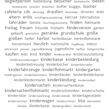
begleitperson
besucher
bieten
bekleidung
bettwäsche
bücher
buffet
buggys
bratwürste
brezeln
brötchen
cafeteria
cds
draußen
drinnen
dvds
dienstag
dreiräder
eltern
erlös
fahrrad
fahrradsitze
erstlingsausstattung
fahrräder
finden
familie
flohmarkt
faschingskostüme
freitag
freuen
förderverein
freunde
frühjahr
garten
getränke
grundschule
größe
gekauft
gemütlich
größen
herbst
helfer
herbstbasar
herbstflohmarkt
herzlich
herzenslust
hochstühle
imbiss
hüpfburg
jugendliche
jahreszeit
januar
jugendkleidung
kaffee
kaltgetränke
kaufen
kinder
kids
kind
kinderausstattung
kinderartikel
kinderbasar
kinderbekleidung
kinderausstattungen
kinderbetreuung
kinderbücher
kinderfahrräder
kinderfahrzeuge
kinderflohmarkt
kindergarten
kinderkleider
kinderkleiderbasar
kindergärten
kinderklamotten
kinderkleidung
kinderkleidermarkt
kindermöbel
kindersachen
kindersachenbasar
kindersachenflohmarkt
kinderschminken
kinderschuhe
kindersitze
kindertagesstätte
kinderspielzeug
kinderstände
kinderwagen
kita
kindertaschen
kinderzimmer
klamotten
kleiderbasar
kleider
kleidergrößen
kleidermarkt