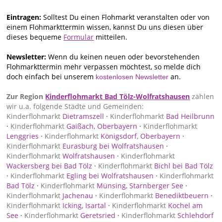
Eintragen:
Solltest Du einen Flohmarkt veranstalten oder von
einem Flohmarkttermin wissen, kannst Du uns diesen über
dieses bequeme
Formular
mitteilen.
Newsletter:
Wenn du keinen neuen oder bevorstehenden
Flohmarkttermin mehr verpassen möchtest, so melde dich
doch einfach bei unserem
an.
kostenlosen Newsletter
Zur Region
Kinderflohmarkt Bad Tölz-Wolfratshausen
zählen
wir u.a. folgende Städte und Gemeinden:
Kinderflohmarkt
Dietramszell
·
Kinderflohmarkt
Bad Heilbrunn
·
Kinderflohmarkt
Gaißach, Oberbayern
·
Kinderflohmarkt
Lenggries
·
Kinderflohmarkt
Königsdorf, Oberbayern
·
Kinderflohmarkt
Eurasburg bei Wolfratshausen
·
Kinderflohmarkt
Wolfratshausen
·
Kinderflohmarkt
Wackersberg bei Bad Tölz
·
Kinderflohmarkt
Bichl bei Bad Tölz
·
Kinderflohmarkt
Egling bei Wolfratshausen
·
Kinderflohmarkt
Bad Tölz
·
Kinderflohmarkt
Münsing, Starnberger See
·
Kinderflohmarkt
Jachenau
·
Kinderflohmarkt
Benediktbeuern
·
Kinderflohmarkt
Icking, Isartal
·
Kinderflohmarkt
Kochel am
See
·
Kinderflohmarkt
Geretsried
·
Kinderflohmarkt
Schlehdorf