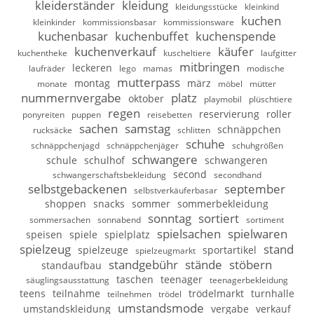
kleiderständer
kleidung
kleidungsstücke
kleinkind
kuchen
kleinkinder
kommissionsbasar
kommissionsware
kuchenbasar
kuchenbuffet
kuchenspende
kuchenverkauf
käufer
kuchentheke
kuscheltiere
laufgitter
mitbringen
leckeren
laufräder
lego
mamas
modische
mutterpass
montag
märz
monate
möbel
mütter
nummernvergabe
platz
oktober
playmobil
plüschtiere
regen
reservierung
roller
ponyreiten
puppen
reisebetten
sachen
samstag
schnäppchen
rucksäcke
schlitten
schuhe
schnäppchenjagd
schnäppchenjäger
schuhgrößen
schwangere
schule
schulhof
schwangeren
second
schwangerschaftsbekleidung
secondhand
selbstgebackenen
september
selbstverkäuferbasar
shoppen
snacks
sommer
sommerbekleidung
sonntag
sortiert
sommersachen
sonnabend
sortiment
spielsachen
spielwaren
speisen
spiele
spielplatz
spielzeug
stand
spielzeuge
sportartikel
spielzeugmarkt
standgebühr
stände
stöbern
standaufbau
taschen
teenager
säuglingsausstattung
teenagerbekleidung
teens
teilnahme
trödelmarkt
turnhalle
teilnehmen
trödel
umstandsmode
umstandskleidung
vergabe
verkauf