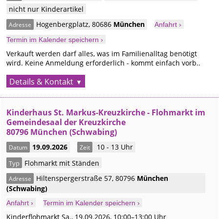
nicht nur Kinderartikel
Hogenbergplatz
,
80686
München
Adresse
Anfahrt ›
Termin im Kalender speichern ›
Verkauft werden darf alles, was im Familienalltag benötigt
wird. Keine Anmeldung erforderlich - kommt einfach vorb..
Details & Kontakt
Kinderhaus St. Markus-Kreuzkirche - Flohmarkt im
Gemeindesaal der Kreuzkirche
80796 München (Schwabing)
19.09.2026
10 - 13 Uhr
Datum
Zeit
Flohmarkt mit Ständen
Typ
Hiltenspergerstraße 57
,
80796
München
Adresse
(Schwabing)
Anfahrt ›
Termin im Kalender speichern ›
Kinderflohmarkt Sa., 19.09.2026, 10:00–13:00 Uhr