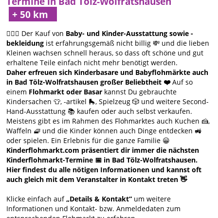
Termine in Bad Tölz-Wolfratshausen
🙋🏻‍♀️ Der Kauf von
Baby- und Kinder-Ausstattung sowie -
bekleidung
ist erfahrungsgemäß nicht billig 💸 und die lieben
Kleinen wachsen schnell heraus, so dass oft schöne und gut
erhaltene Teile einfach nicht mehr benötigt werden.
Daher erfreuen sich Kinderbasare und Babyflohmärkte auch
in Bad Tölz-Wolfratshausen großer Beliebtheit ❤️
Auf so
einem
Flohmarkt oder Basar
kannst Du gebrauchte
Kindersachen 👕, -artikel 🛼, Spielzeug 🎲 und weitere Second-
Hand-Ausstattung 📚 kaufen oder auch selbst verkaufen.
Meistens gibt es im Rahmen des Flohmarktes auch Kuchen 🍰,
Waffeln 🧇 und die Kinder können auch Dinge entdecken 🚜
oder spielen. Ein Erlebnis für die ganze Familie 😀
Kinderflohmarkt.com präsentiert dir immer die nächsten
Kinderflohmarkt-Termine 📅 in Bad Tölz-Wolfratshausen.
Hier findest du alle nötigen Informationen und kannst oft
auch gleich mit dem Veranstalter in Kontakt treten 👋
Klicke einfach auf
„Details & Kontakt“
um weitere
Informationen und Kontakt- bzw. Anmeldedaten zum