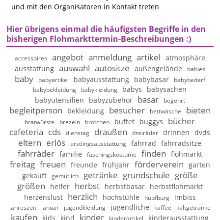
und mit den Organisatoren in Kontakt treten
Hier übrigens einmal die häufigsten Begriffe in den
bisherigen Flohmarkttermin-Beschreibungen :)
angebot
anmeldung
artikel
atmosphäre
accessoires
auswahl
autositze
ausstattung
außengelände
babies
baby
babyausstattung
babybasar
babyartikel
babybedarf
babys
babysachen
babybekleidung
babykleidung
basar
babyutensilien
babyzubehör
begehrt
begleitperson
besucher
bieten
bekleidung
bettwäsche
bücher
buffet
buggys
bratwürste
brezeln
brötchen
cafeteria
cds
draußen
drinnen
dvds
dienstag
dreiräder
eltern
erlös
fahrrad
fahrradsitze
erstlingsausstattung
fahrräder
finden
familie
flohmarkt
faschingskostüme
freitag
freuen
förderverein
freunde
frühjahr
garten
getränke
grundschule
größe
gekauft
gemütlich
größen
herbst
helfer
herbstbasar
herbstflohmarkt
herzlich
herzenslust
hochstühle
imbiss
hüpfburg
jugendliche
jahreszeit
januar
jugendkleidung
kaffee
kaltgetränke
kaufen
kinder
kids
kind
kinderausstattung
kinderartikel