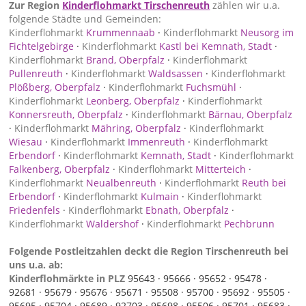
Zur Region
Kinderflohmarkt Tirschenreuth
zählen wir u.a.
folgende Städte und Gemeinden:
Kinderflohmarkt
Krummennaab
·
Kinderflohmarkt
Neusorg im
Fichtelgebirge
·
Kinderflohmarkt
Kastl bei Kemnath, Stadt
·
Kinderflohmarkt
Brand, Oberpfalz
·
Kinderflohmarkt
Pullenreuth
·
Kinderflohmarkt
Waldsassen
·
Kinderflohmarkt
Plößberg, Oberpfalz
·
Kinderflohmarkt
Fuchsmühl
·
Kinderflohmarkt
Leonberg, Oberpfalz
·
Kinderflohmarkt
Konnersreuth, Oberpfalz
·
Kinderflohmarkt
Bärnau, Oberpfalz
·
Kinderflohmarkt
Mähring, Oberpfalz
·
Kinderflohmarkt
Wiesau
·
Kinderflohmarkt
Immenreuth
·
Kinderflohmarkt
Erbendorf
·
Kinderflohmarkt
Kemnath, Stadt
·
Kinderflohmarkt
Falkenberg, Oberpfalz
·
Kinderflohmarkt
Mitterteich
·
Kinderflohmarkt
Neualbenreuth
·
Kinderflohmarkt
Reuth bei
Erbendorf
·
Kinderflohmarkt
Kulmain
·
Kinderflohmarkt
Friedenfels
·
Kinderflohmarkt
Ebnath, Oberpfalz
·
Kinderflohmarkt
Waldershof
·
Kinderflohmarkt
Pechbrunn
Folgende Postleitzahlen deckt die Region Tirschenreuth bei
uns u.a. ab:
Kinderflohmärkte in PLZ
95643 ·
95666 ·
95652 ·
95478 ·
92681 ·
95679 ·
95676 ·
95671 ·
95508 ·
95700 ·
95692 ·
95505 ·
95695 ·
95704 ·
95689 ·
92703 ·
95698 ·
95506 ·
95701 ·
95683 ·