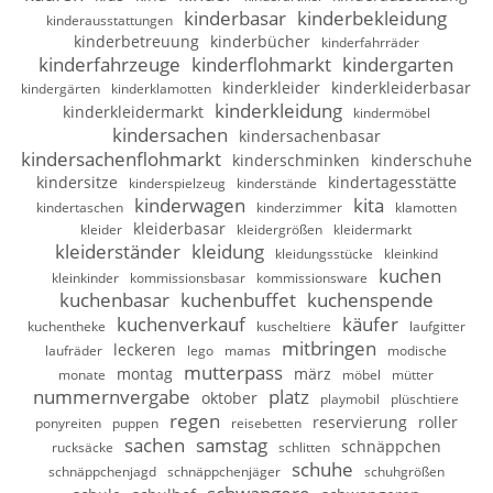
kinderbasar
kinderbekleidung
kinderausstattungen
kinderbetreuung
kinderbücher
kinderfahrräder
kinderfahrzeuge
kinderflohmarkt
kindergarten
kinderkleider
kinderkleiderbasar
kindergärten
kinderklamotten
kinderkleidung
kinderkleidermarkt
kindermöbel
kindersachen
kindersachenbasar
kindersachenflohmarkt
kinderschminken
kinderschuhe
kindersitze
kindertagesstätte
kinderspielzeug
kinderstände
kinderwagen
kita
kindertaschen
kinderzimmer
klamotten
kleiderbasar
kleider
kleidergrößen
kleidermarkt
kleiderständer
kleidung
kleidungsstücke
kleinkind
kuchen
kleinkinder
kommissionsbasar
kommissionsware
kuchenbasar
kuchenbuffet
kuchenspende
kuchenverkauf
käufer
kuchentheke
kuscheltiere
laufgitter
mitbringen
leckeren
laufräder
lego
mamas
modische
mutterpass
montag
märz
monate
möbel
mütter
nummernvergabe
platz
oktober
playmobil
plüschtiere
regen
reservierung
roller
ponyreiten
puppen
reisebetten
sachen
samstag
schnäppchen
rucksäcke
schlitten
schuhe
schnäppchenjagd
schnäppchenjäger
schuhgrößen