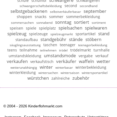
schwangere
schule
schulhof
schwangeren
second
schwangerschaftsbekleidung
secondhand
selbstgebackenen
september
selbstverkäuferbasar
shoppen
snacks
sommer
sommerbekleidung
sonntag
sortiert
sommersachen
sonnabend
sortiment
spielsachen
spielwaren
speisen
spiele
spielplatz
spielzeug
stand
spielzeuge
sportartikel
spielzeugmarkt
standgebühr
stände
stöbern
standaufbau
taschen
teenager
säuglingsausstattung
teenagerbekleidung
teens
teilnahme
trödelmarkt
turnhalle
teilnehmen
trödel
umstandsmode
umstandskleidung
vergabe
verkauf
verkaufen
verkäufer
waffeln
wetter
verkaufstisch
winter
winterbekleidung
wetterunabhängig
winterbasar
winterkleidung
wintersachen
wintersaison
wintersportartikel
würstchen
zubehör
zahlreiche
© 2004 - 2026 Kinderflohmarkt.com