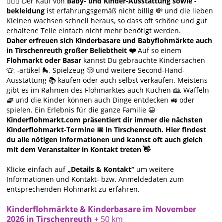
🙋🏻‍♀️ Der Kauf von
Baby- und Kinder-Ausstattung sowie -
bekleidung
ist erfahrungsgemäß nicht billig 💸 und die lieben
Kleinen wachsen schnell heraus, so dass oft schöne und gut
erhaltene Teile einfach nicht mehr benötigt werden.
Daher erfreuen sich Kinderbasare und Babyflohmärkte auch
in Tirschenreuth großer Beliebtheit ❤️
Auf so einem
Flohmarkt oder Basar
kannst Du gebrauchte Kindersachen
👕, -artikel 🛼, Spielzeug 🎲 und weitere Second-Hand-
Ausstattung 📚 kaufen oder auch selbst verkaufen. Meistens
gibt es im Rahmen des Flohmarktes auch Kuchen 🍰, Waffeln
🧇 und die Kinder können auch Dinge entdecken 🚜 oder
spielen. Ein Erlebnis für die ganze Familie 😀
Kinderflohmarkt.com präsentiert dir immer die nächsten
Kinderflohmarkt-Termine 📅 in Tirschenreuth. Hier findest
du alle nötigen Informationen und kannst oft auch gleich
mit dem Veranstalter in Kontakt treten 👋
Klicke einfach auf
„Details & Kontakt“
um weitere
Informationen und Kontakt- bzw. Anmeldedaten zum
entsprechenden Flohmarkt zu erfahren.
Kinderflohmärkte & Kinderbasare im November
2026 in Tirschenreuth
+ 50 km