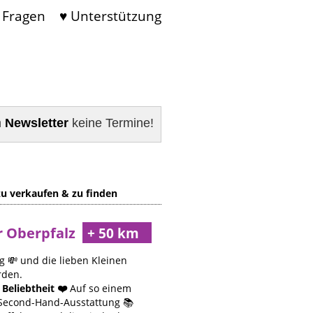
 Fragen
♥ Unterstützung
m
Newsletter
keine Termine!
u verkaufen & zu finden
r Oberpfalz
g 💸 und die lieben Kleinen
rden.
Beliebtheit ❤️
Auf so einem
e Second-Hand-Ausstattung 📚