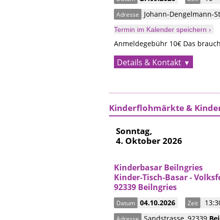
Johann-Dengelmann-St
Adresse
Termin im Kalender speichern ›
Anmeldegebühr 10€ Das brauche
Details & Kontakt
Kinderflohmärkte & Kinde
Sonntag,
4. Oktober 2026
Kinderbasar Beilngries
Kinder-Tisch-Basar - Volksf
92339 Beilngries
04.10.2026
13:30
Datum
Zeit
Sandstrasse
,
92339
Bei
Adresse