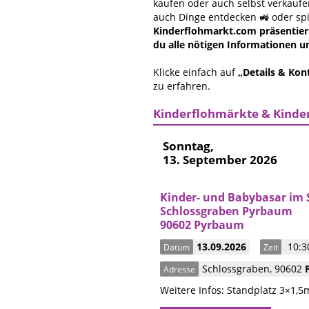
kaufen oder auch selbst verkauf
auch Dinge entdecken 🚜 oder spie
Kinderflohmarkt.com präsentiert
du alle nötigen Informationen un
Klicke einfach auf
„Details & Kon
zu erfahren.
Kinderflohmärkte & Kinde
Sonntag,
13. September 2026
Kinder- und Babybasar im 
Schlossgraben Pyrbaum
90602 Pyrbaum
13.09.2026
10:30
Datum
Zeit
Schlossgraben
,
90602
Adresse
Weitere Infos: Standplatz 3×1,5