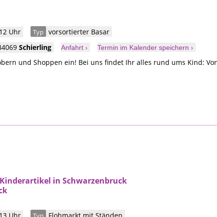
 12 Uhr
vorsortierter Basar
Typ
84069
Schierling
Anfahrt ›
Termin im Kalender speichern ›
bern und Shoppen ein! Bei uns findet Ihr alles rund ums Kind: Vo
 Kinderartikel in Schwarzenbruck
ck
 13 Uhr
Flohmarkt mit Ständen
Typ