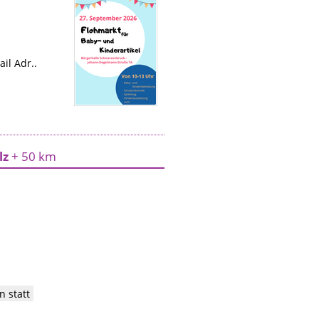
il Adr..
lz
+ 50 km
n statt