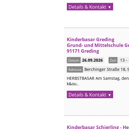
Details & Kontakt
Kinderbasar Greding
Grund- und Mittelschule G
91171 Greding
26.09.2026
13 -
Datum
Zeit
Berchinger Straße 18
,
Adresse
HERBSTBASAR Am Samstag, den 26
k&ou..
Details & Kontakt
Kinderbasar Schierling - He