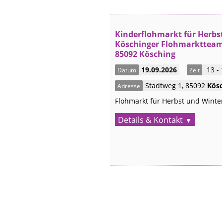
Kinderflohmarkt für Herbs
Köschinger Flohmarktteam 
85092 Kösching
19.09.2026
13 -
Datum
Zeit
Stadtweg 1
,
85092
Kös
Adresse
Flohmarkt für Herbst und Winter
Details & Kontakt