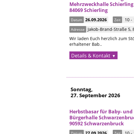
Mehrzweckhalle Schierling
84069 Schierling
26.09.2026
10 -
Datum
Zeit
Jakob-Brand-Straße 5
,
Adresse
Wir laden Euch herzlich zum Stö
erhaltener Bab..
Details & Kontakt
Sonntag,
27. September 2026
Herbstbasar für Baby- und
Bürgerhalle Schwarzenbru
90592 Schwarzenbruck
27.09.2026
10 -
Datum
Zeit