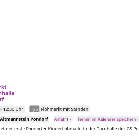
rkt
nhalle
rf
- 12:30 Uhr
Flohmarkt mit Ständen
Typ
Altmannstein
Pondorf
Anfahrt ›
Termin im Kalender speichern ›
det der erste Pondorfer Kinderflohmarkt in der Turnhalle der GS Pon