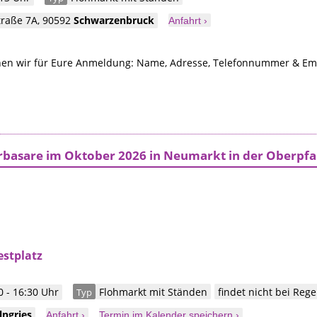
raße 7A
,
90592
Schwarzenbruck
Anfahrt ›
n wir für Eure Anmeldung: Name, Adresse, Telefonnummer & Ema
rbasare im Oktober 2026 in Neumarkt in der Oberpfa
estplatz
 - 16:30 Uhr
Flohmarkt mit Ständen
findet nicht bei Rege
Typ
lngries
Anfahrt ›
Termin im Kalender speichern ›