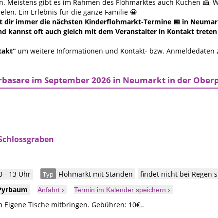
en. Meistens gibt es im Rahmen des Flohmarktes auch Kuchen 🍰, W
len. Ein Erlebnis für die ganze Familie 😀
 dir immer die nächsten Kinderflohmarkt-Termine 📅 in Neumarkt
d kannst oft auch gleich mit dem Veranstalter in Kontakt treten
takt“
um weitere Informationen und Kontakt- bzw. Anmeldedaten
rbasare im September 2026 in Neumarkt in der Ober
Schlossgraben
 - 13 Uhr
Flohmarkt mit Ständen
findet nicht bei Regen s
Typ
Pyrbaum
Anfahrt ›
Termin im Kalender speichern ›
m Eigene Tische mitbringen. Gebühren: 10€..