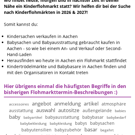
Wo findet heute, morgen und in nächster Zeit in deiner
Nähe ein Kinderflohmarkt statt? Wir helfen dir bei der Suche
nach Kinderflohmärkten in 2026 & 2027!
Somit kannst du:
Kindersachen verkaufen in Aachen
Babysachen und Babyausstrattung gebraucht kaufen in
Aachen - so wie bei einem An- und Verkauf oder Second-
Hand-Laden
Herausfinden wo heute in Aachen ein Flohmarkt stattfindet
Kindertrödelmärkte und Babybasare in Aachen finden und
mit den Organisatoren in Kontakt treten
Hier übrigens einmal die häufigsten Begriffe in den
bisherigen Flohmarkttermin-Beschreibungen :)
angebot
anmeldung
artikel
atmosphäre
accessoires
auswahl
autositze
ausstattung
außengelände
babies
baby
babyausstattung
babybasar
babyartikel
babybedarf
babys
babysachen
babybekleidung
babykleidung
basar
babyutensilien
babyzubehör
begehrt