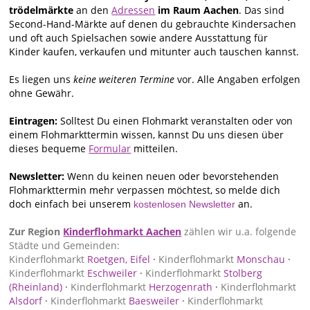
trödelmärkte
an den
Adressen
im Raum Aachen
. Das sind
Second-Hand-Märkte auf denen du gebrauchte Kindersachen
und oft auch Spielsachen sowie andere Ausstattung für
Kinder kaufen, verkaufen und mitunter auch tauschen kannst.
Es liegen uns
keine weiteren Termine
vor. Alle Angaben erfolgen
ohne Gewähr.
Eintragen:
Solltest Du einen Flohmarkt veranstalten oder von
einem Flohmarkttermin wissen, kannst Du uns diesen über
dieses bequeme
Formular
mitteilen.
Newsletter:
Wenn du keinen neuen oder bevorstehenden
Flohmarkttermin mehr verpassen möchtest, so melde dich
doch einfach bei unserem
an.
kostenlosen Newsletter
Zur Region
Kinderflohmarkt Aachen
zählen wir u.a. folgende
Städte und Gemeinden:
Kinderflohmarkt
Roetgen, Eifel
·
Kinderflohmarkt
Monschau
·
Kinderflohmarkt
Eschweiler
·
Kinderflohmarkt
Stolberg
(Rheinland)
·
Kinderflohmarkt
Herzogenrath
·
Kinderflohmarkt
Alsdorf
·
Kinderflohmarkt
Baesweiler
·
Kinderflohmarkt