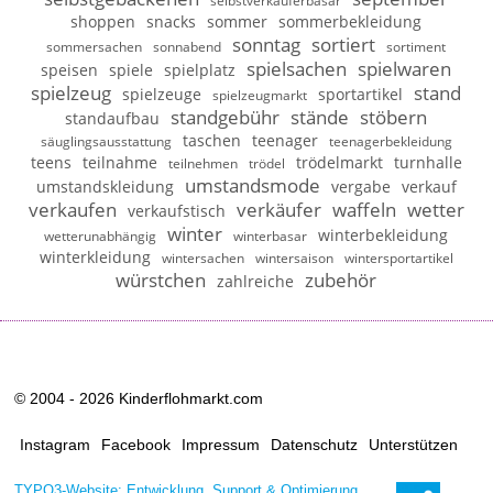
selbstverkäuferbasar
shoppen
snacks
sommer
sommerbekleidung
sonntag
sortiert
sommersachen
sonnabend
sortiment
spielsachen
spielwaren
speisen
spiele
spielplatz
spielzeug
stand
spielzeuge
sportartikel
spielzeugmarkt
standgebühr
stände
stöbern
standaufbau
taschen
teenager
säuglingsausstattung
teenagerbekleidung
teens
teilnahme
trödelmarkt
turnhalle
teilnehmen
trödel
umstandsmode
umstandskleidung
vergabe
verkauf
verkaufen
verkäufer
waffeln
wetter
verkaufstisch
winter
winterbekleidung
wetterunabhängig
winterbasar
winterkleidung
wintersachen
wintersaison
wintersportartikel
würstchen
zubehör
zahlreiche
© 2004 - 2026 Kinderflohmarkt.com
Instagram
Facebook
Impressum
Datenschutz
Unterstützen
TYPO3-Website: Entwicklung, Support & Optimierung