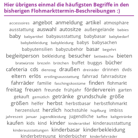
Hier übrigens einmal die häufigsten Begriffe in den
bisherigen Flohmarkttermin-Beschreibungen :)
angebot
anmeldung
artikel
atmosphäre
accessoires
auswahl
autositze
ausstattung
außengelände
babies
baby
babyausstattung
babybasar
babyartikel
babybedarf
babys
babysachen
babybekleidung
babykleidung
basar
babyutensilien
babyzubehör
begehrt
begleitperson
besucher
bieten
bekleidung
bettwäsche
bücher
buffet
buggys
bratwürste
brezeln
brötchen
cafeteria
cds
draußen
drinnen
dvds
dienstag
dreiräder
eltern
erlös
fahrrad
fahrradsitze
erstlingsausstattung
fahrräder
finden
familie
flohmarkt
faschingskostüme
freitag
freuen
förderverein
freunde
frühjahr
garten
getränke
grundschule
größe
gekauft
gemütlich
größen
herbst
helfer
herbstbasar
herbstflohmarkt
herzlich
herzenslust
hochstühle
imbiss
hüpfburg
jugendliche
jahreszeit
januar
jugendkleidung
kaffee
kaltgetränke
kaufen
kinder
kids
kind
kinderausstattung
kinderartikel
kinderbasar
kinderbekleidung
kinderausstattungen
kinderbetreuung
kinderbücher
kinderfahrräder