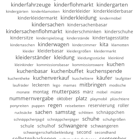
kinderfahrzeuge
kinderflohmarkt
kindergarten
kinderkleider
kinderkleiderbasar
kindergärten
kinderklamotten
kinderkleidung
kinderkleidermarkt
kindermöbel
kindersachen
kindersachenbasar
kindersachenflohmarkt
kinderschminken
kinderschuhe
kindersitze
kindertagesstätte
kinderspielzeug
kinderstände
kinderwagen
kita
kindertaschen
kinderzimmer
klamotten
kleiderbasar
kleider
kleidergrößen
kleidermarkt
kleiderständer
kleidung
kleidungsstücke
kleinkind
kuchen
kleinkinder
kommissionsbasar
kommissionsware
kuchenbasar
kuchenbuffet
kuchenspende
kuchenverkauf
käufer
kuchentheke
kuscheltiere
laufgitter
mitbringen
leckeren
laufräder
lego
mamas
modische
mutterpass
montag
märz
monate
möbel
mütter
nummernvergabe
platz
oktober
playmobil
plüschtiere
regen
reservierung
roller
ponyreiten
puppen
reisebetten
sachen
samstag
schnäppchen
rucksäcke
schlitten
schuhe
schnäppchenjagd
schnäppchenjäger
schuhgrößen
schwangere
schule
schulhof
schwangeren
second
schwangerschaftsbekleidung
secondhand
selbstgebackenen
september