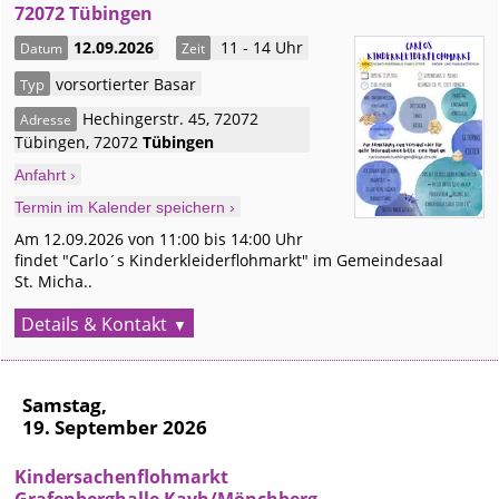
72072 Tübingen
12.09.2026
11 - 14 Uhr
Datum
Zeit
vorsortierter Basar
Typ
Hechingerstr. 45, 72072
Adresse
Tübingen
,
72072
Tübingen
Anfahrt ›
Termin im Kalender speichern ›
Am 12.09.2026 von 11:00 bis 14:00 Uhr
findet "Carlo´s Kinderkleiderflohmarkt" im Gemeindesaal
St. Micha..
Details & Kontakt
Samstag,
19. September 2026
Kindersachenflohmarkt