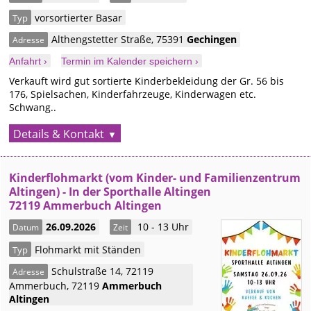
vorsortierter Basar
Typ
Althengstetter Straße
,
75391
Gechingen
Adresse
Anfahrt ›
Termin im Kalender speichern ›
Verkauft wird gut sortierte Kinderbekleidung der Gr. 56 bis
176, Spielsachen, Kinderfahrzeuge, Kinderwagen etc.
Schwang..
Details & Kontakt
Kinderflohmarkt (vom Kinder- und Familienzentrum
Altingen) - In der Sporthalle Altingen
72119 Ammerbuch Altingen
26.09.2026
10 - 13 Uhr
Datum
Zeit
Flohmarkt mit Ständen
Typ
Schulstraße 14, 72119
Adresse
Ammerbuch
,
72119
Ammerbuch
Altingen