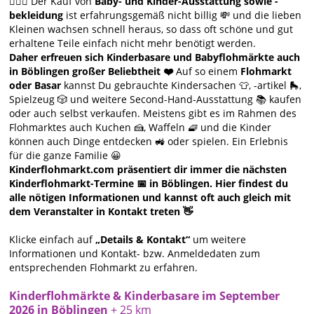
🙋🏻‍♀️ Der Kauf von
Baby- und Kinder-Ausstattung sowie -
bekleidung
ist erfahrungsgemäß nicht billig 💸 und die lieben
Kleinen wachsen schnell heraus, so dass oft schöne und gut
erhaltene Teile einfach nicht mehr benötigt werden.
Daher erfreuen sich Kinderbasare und Babyflohmärkte auch
in Böblingen großer Beliebtheit ❤️
Auf so einem
Flohmarkt
oder Basar
kannst Du gebrauchte Kindersachen 👕, -artikel 🛼,
Spielzeug 🎲 und weitere Second-Hand-Ausstattung 📚 kaufen
oder auch selbst verkaufen. Meistens gibt es im Rahmen des
Flohmarktes auch Kuchen 🍰, Waffeln 🧇 und die Kinder
können auch Dinge entdecken 🚜 oder spielen. Ein Erlebnis
für die ganze Familie 😀
Kinderflohmarkt.com präsentiert dir immer die nächsten
Kinderflohmarkt-Termine 📅 in Böblingen. Hier findest du
alle nötigen Informationen und kannst oft auch gleich mit
dem Veranstalter in Kontakt treten 👋
Klicke einfach auf
„Details & Kontakt“
um weitere
Informationen und Kontakt- bzw. Anmeldedaten zum
entsprechenden Flohmarkt zu erfahren.
Kinderflohmärkte & Kinderbasare im September
2026 in Böblingen
+ 25 km