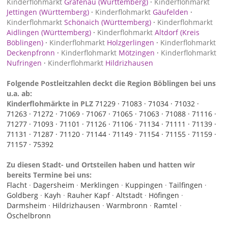
Kinderflohmarkt
Grafenau (Württemberg)
·
Kinderflohmarkt
Jettingen (Württemberg)
·
Kinderflohmarkt
Gäufelden
·
Kinderflohmarkt
Schönaich (Württemberg)
·
Kinderflohmarkt
Aidlingen (Württemberg)
·
Kinderflohmarkt
Altdorf (Kreis
Böblingen)
·
Kinderflohmarkt
Holzgerlingen
·
Kinderflohmarkt
Deckenpfronn
·
Kinderflohmarkt
Mötzingen
·
Kinderflohmarkt
Nufringen
·
Kinderflohmarkt
Hildrizhausen
Folgende Postleitzahlen deckt die Region Böblingen bei uns
u.a. ab:
Kinderflohmärkte in PLZ
71229 ·
71083 ·
71034 ·
71032 ·
71263 ·
71272 ·
71069 ·
71067 ·
71065 ·
71063 ·
71088 ·
71116 ·
71277 ·
71093 ·
71101 ·
71126 ·
71106 ·
71134 ·
71111 ·
71139 ·
71131 ·
71287 ·
71120 ·
71144 ·
71149 ·
71154 ·
71155 ·
71159 ·
71157 ·
75392
Zu diesen Stadt- und Ortsteilen haben und hatten wir
bereits Termine bei uns:
Flacht
·
Dagersheim
·
Merklingen
·
Kuppingen
·
Tailfingen
·
Goldberg
·
Kayh
·
Rauher Kapf
·
Altstadt
·
Höfingen
·
Darmsheim
·
Hildrizhausen
·
Warmbronn
·
Ramtel
·
Öschelbronn