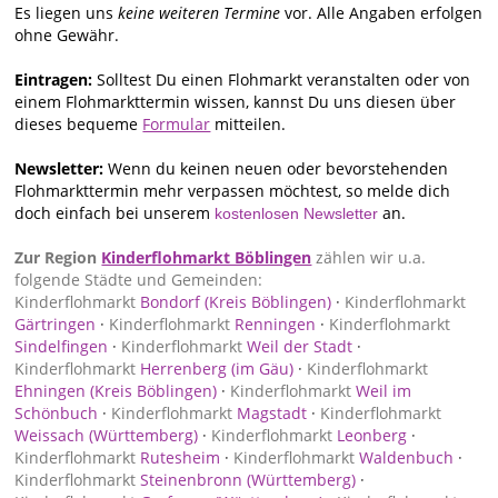
Es liegen uns
keine weiteren Termine
vor. Alle Angaben erfolgen
ohne Gewähr.
Eintragen:
Solltest Du einen Flohmarkt veranstalten oder von
einem Flohmarkttermin wissen, kannst Du uns diesen über
dieses bequeme
Formular
mitteilen.
Newsletter:
Wenn du keinen neuen oder bevorstehenden
Flohmarkttermin mehr verpassen möchtest, so melde dich
doch einfach bei unserem
an.
kostenlosen Newsletter
Zur Region
Kinderflohmarkt Böblingen
zählen wir u.a.
folgende Städte und Gemeinden:
Kinderflohmarkt
Bondorf (Kreis Böblingen)
·
Kinderflohmarkt
Gärtringen
·
Kinderflohmarkt
Renningen
·
Kinderflohmarkt
Sindelfingen
·
Kinderflohmarkt
Weil der Stadt
·
Kinderflohmarkt
Herrenberg (im Gäu)
·
Kinderflohmarkt
Ehningen (Kreis Böblingen)
·
Kinderflohmarkt
Weil im
Schönbuch
·
Kinderflohmarkt
Magstadt
·
Kinderflohmarkt
Weissach (Württemberg)
·
Kinderflohmarkt
Leonberg
·
Kinderflohmarkt
Rutesheim
·
Kinderflohmarkt
Waldenbuch
·
Kinderflohmarkt
Steinenbronn (Württemberg)
·