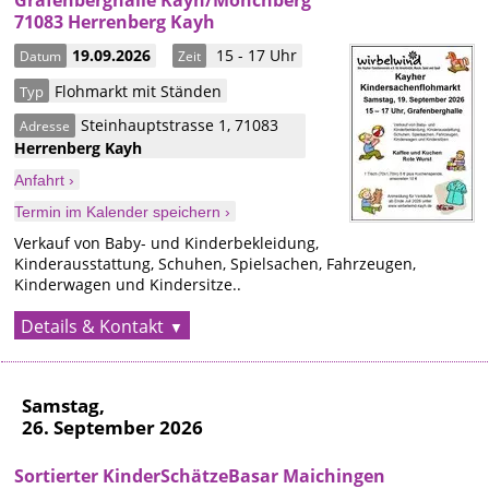
Grafenberghalle Kayh/Mönchberg
71083 Herrenberg Kayh
19.09.2026
15 - 17 Uhr
Datum
Zeit
Flohmarkt mit Ständen
Typ
Steinhauptstrasse 1
,
71083
Adresse
Herrenberg
Kayh
Anfahrt ›
Termin im Kalender speichern ›
Verkauf von Baby- und Kinderbekleidung,
Kinderausstattung, Schuhen, Spielsachen, Fahrzeugen,
Kinderwagen und Kindersitze..
Details & Kontakt
Samstag,
26. September 2026
Sortierter KinderSchätzeBasar Maichingen