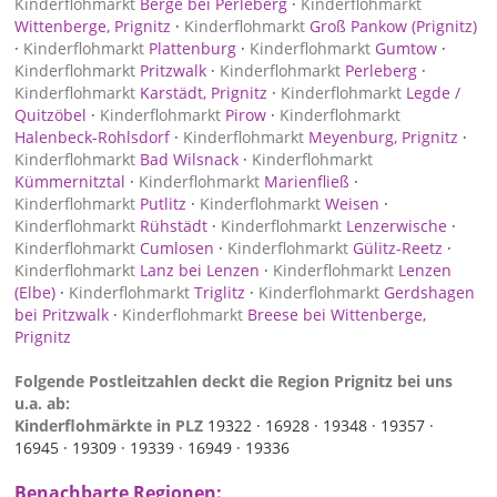
Kinderflohmarkt
Berge bei Perleberg
·
Kinderflohmarkt
Wittenberge, Prignitz
·
Kinderflohmarkt
Groß Pankow (Prignitz)
·
Kinderflohmarkt
Plattenburg
·
Kinderflohmarkt
Gumtow
·
Kinderflohmarkt
Pritzwalk
·
Kinderflohmarkt
Perleberg
·
Kinderflohmarkt
Karstädt, Prignitz
·
Kinderflohmarkt
Legde /
Quitzöbel
·
Kinderflohmarkt
Pirow
·
Kinderflohmarkt
Halenbeck-Rohlsdorf
·
Kinderflohmarkt
Meyenburg, Prignitz
·
Kinderflohmarkt
Bad Wilsnack
·
Kinderflohmarkt
Kümmernitztal
·
Kinderflohmarkt
Marienfließ
·
Kinderflohmarkt
Putlitz
·
Kinderflohmarkt
Weisen
·
Kinderflohmarkt
Rühstädt
·
Kinderflohmarkt
Lenzerwische
·
Kinderflohmarkt
Cumlosen
·
Kinderflohmarkt
Gülitz-Reetz
·
Kinderflohmarkt
Lanz bei Lenzen
·
Kinderflohmarkt
Lenzen
(Elbe)
·
Kinderflohmarkt
Triglitz
·
Kinderflohmarkt
Gerdshagen
bei Pritzwalk
·
Kinderflohmarkt
Breese bei Wittenberge,
Prignitz
Folgende Postleitzahlen deckt die Region Prignitz bei uns
u.a. ab:
Kinderflohmärkte in PLZ
19322 ·
16928 ·
19348 ·
19357 ·
16945 ·
19309 ·
19339 ·
16949 ·
19336
Benachbarte Regionen: