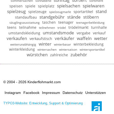
sonntag
sortiert
sommersachen
sonnabend
sortiment
spielsachen
spielwaren
speisen
spiele
spielplatz
spielzeug
stand
spielzeuge
sportartikel
spielzeugmarkt
standgebühr
stände
stöbern
standaufbau
taschen
teenager
säuglingsausstattung
teenagerbekleidung
teens
teilnahme
trödelmarkt
turnhalle
teilnehmen
trödel
umstandsmode
umstandskleidung
vergabe
verkauf
verkaufen
verkäufer
waffeln
wetter
verkaufstisch
winter
winterbekleidung
wetterunabhängig
winterbasar
winterkleidung
wintersachen
wintersaison
wintersportartikel
würstchen
zubehör
zahlreiche
© 2004 - 2026 Kinderflohmarkt.com
Instagram
Facebook
Impressum
Datenschutz
Unterstützen
TYPO3-Website: Entwicklung, Support & Optimierung