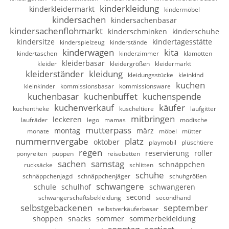
kinderkleidung
kinderkleidermarkt
kindermöbel
kindersachen
kindersachenbasar
kindersachenflohmarkt
kinderschminken
kinderschuhe
kindersitze
kindertagesstätte
kinderspielzeug
kinderstände
kinderwagen
kita
kindertaschen
kinderzimmer
klamotten
kleiderbasar
kleider
kleidergrößen
kleidermarkt
kleiderständer
kleidung
kleidungsstücke
kleinkind
kuchen
kleinkinder
kommissionsbasar
kommissionsware
kuchenbasar
kuchenbuffet
kuchenspende
kuchenverkauf
käufer
kuchentheke
kuscheltiere
laufgitter
mitbringen
leckeren
laufräder
lego
mamas
modische
mutterpass
montag
märz
monate
möbel
mütter
nummernvergabe
platz
oktober
playmobil
plüschtiere
regen
reservierung
roller
ponyreiten
puppen
reisebetten
sachen
samstag
schnäppchen
rucksäcke
schlitten
schuhe
schnäppchenjagd
schnäppchenjäger
schuhgrößen
schwangere
schule
schulhof
schwangeren
second
schwangerschaftsbekleidung
secondhand
selbstgebackenen
september
selbstverkäuferbasar
shoppen
snacks
sommer
sommerbekleidung