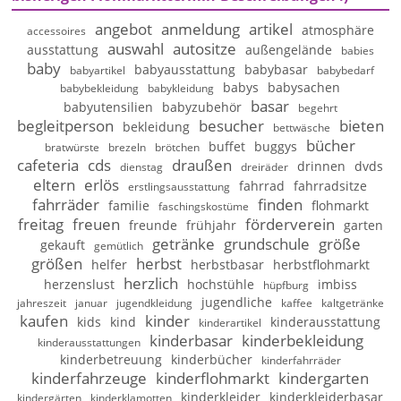
angebot
anmeldung
artikel
atmosphäre
accessoires
auswahl
autositze
ausstattung
außengelände
babies
baby
babyausstattung
babybasar
babyartikel
babybedarf
babys
babysachen
babybekleidung
babykleidung
basar
babyutensilien
babyzubehör
begehrt
begleitperson
besucher
bieten
bekleidung
bettwäsche
bücher
buffet
buggys
bratwürste
brezeln
brötchen
cafeteria
cds
draußen
drinnen
dvds
dienstag
dreiräder
eltern
erlös
fahrrad
fahrradsitze
erstlingsausstattung
fahrräder
finden
familie
flohmarkt
faschingskostüme
freitag
freuen
förderverein
freunde
frühjahr
garten
getränke
grundschule
größe
gekauft
gemütlich
größen
herbst
helfer
herbstbasar
herbstflohmarkt
herzlich
herzenslust
hochstühle
imbiss
hüpfburg
jugendliche
jahreszeit
januar
jugendkleidung
kaffee
kaltgetränke
kaufen
kinder
kids
kind
kinderausstattung
kinderartikel
kinderbasar
kinderbekleidung
kinderausstattungen
kinderbetreuung
kinderbücher
kinderfahrräder
kinderfahrzeuge
kinderflohmarkt
kindergarten
kinderkleider
kinderkleiderbasar
kindergärten
kinderklamotten