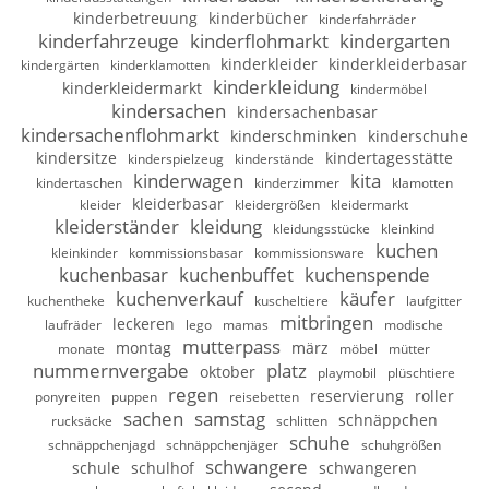
kinderbetreuung
kinderbücher
kinderfahrräder
kinderfahrzeuge
kinderflohmarkt
kindergarten
kinderkleider
kinderkleiderbasar
kindergärten
kinderklamotten
kinderkleidung
kinderkleidermarkt
kindermöbel
kindersachen
kindersachenbasar
kindersachenflohmarkt
kinderschminken
kinderschuhe
kindersitze
kindertagesstätte
kinderspielzeug
kinderstände
kinderwagen
kita
kindertaschen
kinderzimmer
klamotten
kleiderbasar
kleider
kleidergrößen
kleidermarkt
kleiderständer
kleidung
kleidungsstücke
kleinkind
kuchen
kleinkinder
kommissionsbasar
kommissionsware
kuchenbasar
kuchenbuffet
kuchenspende
kuchenverkauf
käufer
kuchentheke
kuscheltiere
laufgitter
mitbringen
leckeren
laufräder
lego
mamas
modische
mutterpass
montag
märz
monate
möbel
mütter
nummernvergabe
platz
oktober
playmobil
plüschtiere
regen
reservierung
roller
ponyreiten
puppen
reisebetten
sachen
samstag
schnäppchen
rucksäcke
schlitten
schuhe
schnäppchenjagd
schnäppchenjäger
schuhgrößen
schwangere
schule
schulhof
schwangeren