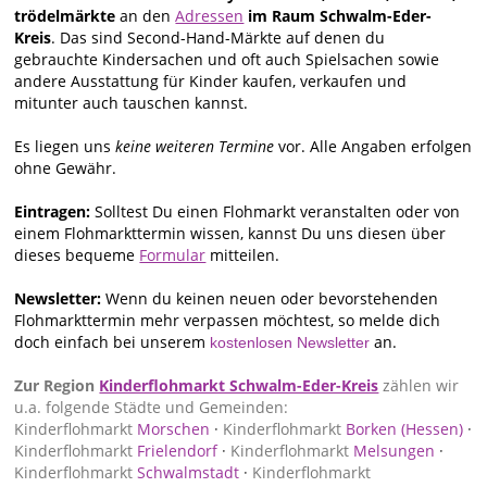
trödelmärkte
an den
Adressen
im Raum Schwalm-Eder-
Kreis
. Das sind Second-Hand-Märkte auf denen du
gebrauchte Kindersachen und oft auch Spielsachen sowie
andere Ausstattung für Kinder kaufen, verkaufen und
mitunter auch tauschen kannst.
Es liegen uns
keine weiteren Termine
vor. Alle Angaben erfolgen
ohne Gewähr.
Eintragen:
Solltest Du einen Flohmarkt veranstalten oder von
einem Flohmarkttermin wissen, kannst Du uns diesen über
dieses bequeme
Formular
mitteilen.
Newsletter:
Wenn du keinen neuen oder bevorstehenden
Flohmarkttermin mehr verpassen möchtest, so melde dich
doch einfach bei unserem
an.
kostenlosen Newsletter
Zur Region
Kinderflohmarkt Schwalm-Eder-Kreis
zählen wir
u.a. folgende Städte und Gemeinden:
Kinderflohmarkt
Morschen
·
Kinderflohmarkt
Borken (Hessen)
·
Kinderflohmarkt
Frielendorf
·
Kinderflohmarkt
Melsungen
·
Kinderflohmarkt
Schwalmstadt
·
Kinderflohmarkt