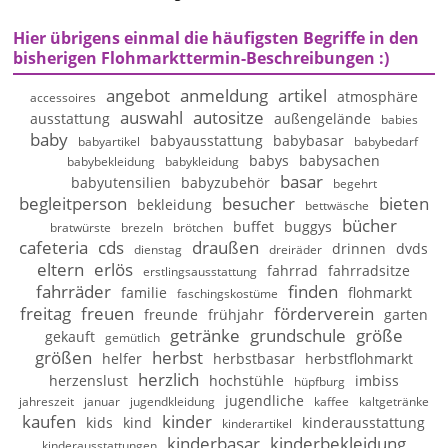
Hier übrigens einmal die häufigsten Begriffe in den
bisherigen Flohmarkttermin-Beschreibungen :)
angebot
anmeldung
artikel
atmosphäre
accessoires
auswahl
autositze
ausstattung
außengelände
babies
baby
babyausstattung
babybasar
babyartikel
babybedarf
babys
babysachen
babybekleidung
babykleidung
basar
babyutensilien
babyzubehör
begehrt
begleitperson
besucher
bieten
bekleidung
bettwäsche
bücher
buffet
buggys
bratwürste
brezeln
brötchen
cafeteria
cds
draußen
drinnen
dvds
dienstag
dreiräder
eltern
erlös
fahrrad
fahrradsitze
erstlingsausstattung
fahrräder
finden
familie
flohmarkt
faschingskostüme
freitag
freuen
förderverein
freunde
frühjahr
garten
getränke
grundschule
größe
gekauft
gemütlich
größen
herbst
helfer
herbstbasar
herbstflohmarkt
herzlich
herzenslust
hochstühle
imbiss
hüpfburg
jugendliche
jahreszeit
januar
jugendkleidung
kaffee
kaltgetränke
kaufen
kinder
kids
kind
kinderausstattung
kinderartikel
kinderbasar
kinderbekleidung
kinderausstattungen