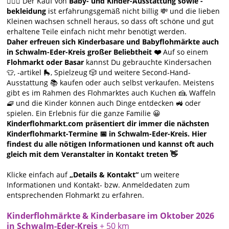
🙋🏻‍♀️ Der Kauf von
Baby- und Kinder-Ausstattung sowie -
bekleidung
ist erfahrungsgemäß nicht billig 💸 und die lieben
Kleinen wachsen schnell heraus, so dass oft schöne und gut
erhaltene Teile einfach nicht mehr benötigt werden.
Daher erfreuen sich Kinderbasare und Babyflohmärkte auch
in Schwalm-Eder-Kreis großer Beliebtheit ❤️
Auf so einem
Flohmarkt oder Basar
kannst Du gebrauchte Kindersachen
👕, -artikel 🛼, Spielzeug 🎲 und weitere Second-Hand-
Ausstattung 📚 kaufen oder auch selbst verkaufen. Meistens
gibt es im Rahmen des Flohmarktes auch Kuchen 🍰, Waffeln
🧇 und die Kinder können auch Dinge entdecken 🚜 oder
spielen. Ein Erlebnis für die ganze Familie 😀
Kinderflohmarkt.com präsentiert dir immer die nächsten
Kinderflohmarkt-Termine 📅 in Schwalm-Eder-Kreis. Hier
findest du alle nötigen Informationen und kannst oft auch
gleich mit dem Veranstalter in Kontakt treten 👋
Klicke einfach auf
„Details & Kontakt“
um weitere
Informationen und Kontakt- bzw. Anmeldedaten zum
entsprechenden Flohmarkt zu erfahren.
Kinderflohmärkte & Kinderbasare im Oktober 2026
in Schwalm-Eder-Kreis
+ 50 km