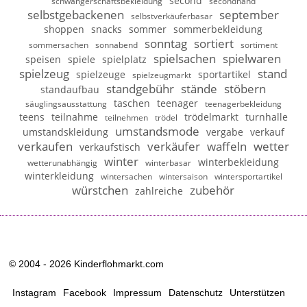
second
schwangerschaftsbekleidung
secondhand
selbstgebackenen
september
selbstverkäuferbasar
shoppen
snacks
sommer
sommerbekleidung
sonntag
sortiert
sommersachen
sonnabend
sortiment
spielsachen
spielwaren
speisen
spiele
spielplatz
spielzeug
stand
spielzeuge
sportartikel
spielzeugmarkt
standgebühr
stände
stöbern
standaufbau
taschen
teenager
säuglingsausstattung
teenagerbekleidung
teens
teilnahme
trödelmarkt
turnhalle
teilnehmen
trödel
umstandsmode
umstandskleidung
vergabe
verkauf
verkaufen
verkäufer
waffeln
wetter
verkaufstisch
winter
winterbekleidung
wetterunabhängig
winterbasar
winterkleidung
wintersachen
wintersaison
wintersportartikel
würstchen
zubehör
zahlreiche
© 2004 - 2026 Kinderflohmarkt.com
Instagram
Facebook
Impressum
Datenschutz
Unterstützen