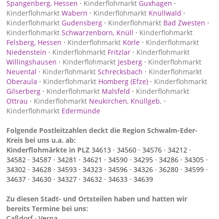
Spangenberg, Hessen
·
Kinderflohmarkt
Guxhagen
·
Kinderflohmarkt
Wabern
·
Kinderflohmarkt
Knüllwald
·
Kinderflohmarkt
Gudensberg
·
Kinderflohmarkt
Bad Zwesten
·
Kinderflohmarkt
Schwarzenborn, Knüll
·
Kinderflohmarkt
Felsberg, Hessen
·
Kinderflohmarkt
Körle
·
Kinderflohmarkt
Niedenstein
·
Kinderflohmarkt
Fritzlar
·
Kinderflohmarkt
Willingshausen
·
Kinderflohmarkt
Jesberg
·
Kinderflohmarkt
Neuental
·
Kinderflohmarkt
Schrecksbach
·
Kinderflohmarkt
Oberaula
·
Kinderflohmarkt
Homberg (Efze)
·
Kinderflohmarkt
Gilserberg
·
Kinderflohmarkt
Malsfeld
·
Kinderflohmarkt
Ottrau
·
Kinderflohmarkt
Neukirchen, Knüllgeb.
·
Kinderflohmarkt
Edermünde
Folgende Postleitzahlen deckt die Region Schwalm-Eder-
Kreis bei uns u.a. ab:
Kinderflohmärkte in PLZ
34613 ·
34560 ·
34576 ·
34212 ·
34582 ·
34587 ·
34281 ·
34621 ·
34590 ·
34295 ·
34286 ·
34305 ·
34302 ·
34628 ·
34593 ·
34323 ·
34596 ·
34326 ·
36280 ·
34599 ·
34637 ·
34630 ·
34327 ·
34632 ·
34633 ·
34639
Zu diesen Stadt- und Ortsteilen haben und hatten wir
bereits Termine bei uns:
Caßdorf
·
Verna