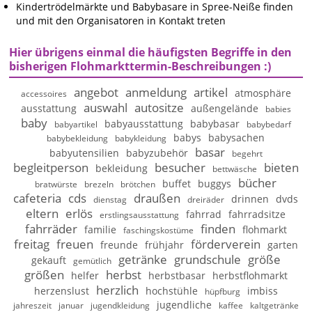
Kindertrödelmärkte und Babybasare in Spree-Neiße finden
und mit den Organisatoren in Kontakt treten
Hier übrigens einmal die häufigsten Begriffe in den
bisherigen Flohmarkttermin-Beschreibungen :)
angebot
anmeldung
artikel
atmosphäre
accessoires
auswahl
autositze
ausstattung
außengelände
babies
baby
babyausstattung
babybasar
babyartikel
babybedarf
babys
babysachen
babybekleidung
babykleidung
basar
babyutensilien
babyzubehör
begehrt
begleitperson
besucher
bieten
bekleidung
bettwäsche
bücher
buffet
buggys
bratwürste
brezeln
brötchen
cafeteria
cds
draußen
drinnen
dvds
dienstag
dreiräder
eltern
erlös
fahrrad
fahrradsitze
erstlingsausstattung
fahrräder
finden
familie
flohmarkt
faschingskostüme
freitag
freuen
förderverein
freunde
frühjahr
garten
getränke
grundschule
größe
gekauft
gemütlich
größen
herbst
helfer
herbstbasar
herbstflohmarkt
herzlich
herzenslust
hochstühle
imbiss
hüpfburg
jugendliche
jahreszeit
januar
jugendkleidung
kaffee
kaltgetränke