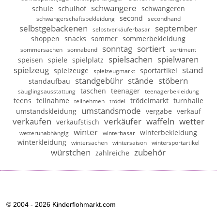
schwangere
schule
schulhof
schwangeren
second
schwangerschaftsbekleidung
secondhand
selbstgebackenen
september
selbstverkäuferbasar
shoppen
snacks
sommer
sommerbekleidung
sonntag
sortiert
sommersachen
sonnabend
sortiment
spielsachen
spielwaren
speisen
spiele
spielplatz
spielzeug
stand
spielzeuge
sportartikel
spielzeugmarkt
standgebühr
stände
stöbern
standaufbau
taschen
teenager
säuglingsausstattung
teenagerbekleidung
teens
teilnahme
trödelmarkt
turnhalle
teilnehmen
trödel
umstandsmode
umstandskleidung
vergabe
verkauf
verkaufen
verkäufer
waffeln
wetter
verkaufstisch
winter
winterbekleidung
wetterunabhängig
winterbasar
winterkleidung
wintersachen
wintersaison
wintersportartikel
würstchen
zubehör
zahlreiche
© 2004 - 2026 Kinderflohmarkt.com