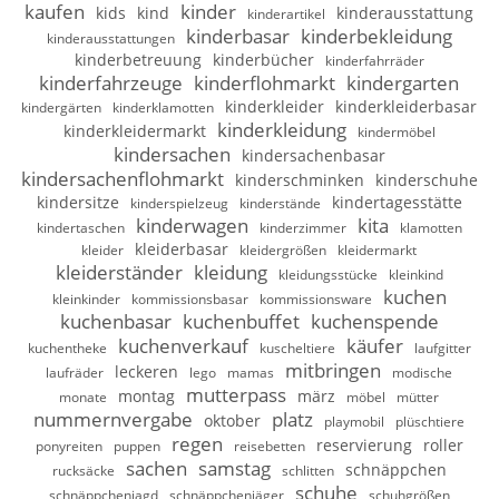
kaufen
kinder
kids
kind
kinderausstattung
kinderartikel
kinderbasar
kinderbekleidung
kinderausstattungen
kinderbetreuung
kinderbücher
kinderfahrräder
kinderfahrzeuge
kinderflohmarkt
kindergarten
kinderkleider
kinderkleiderbasar
kindergärten
kinderklamotten
kinderkleidung
kinderkleidermarkt
kindermöbel
kindersachen
kindersachenbasar
kindersachenflohmarkt
kinderschminken
kinderschuhe
kindersitze
kindertagesstätte
kinderspielzeug
kinderstände
kinderwagen
kita
kindertaschen
kinderzimmer
klamotten
kleiderbasar
kleider
kleidergrößen
kleidermarkt
kleiderständer
kleidung
kleidungsstücke
kleinkind
kuchen
kleinkinder
kommissionsbasar
kommissionsware
kuchenbasar
kuchenbuffet
kuchenspende
kuchenverkauf
käufer
kuchentheke
kuscheltiere
laufgitter
mitbringen
leckeren
laufräder
lego
mamas
modische
mutterpass
montag
märz
monate
möbel
mütter
nummernvergabe
platz
oktober
playmobil
plüschtiere
regen
reservierung
roller
ponyreiten
puppen
reisebetten
sachen
samstag
schnäppchen
rucksäcke
schlitten
schuhe
schnäppchenjagd
schnäppchenjäger
schuhgrößen