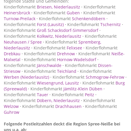
folgende Städte und Gemeinden:
Kinderflohmarkt
Briesen, Niederlausitz
·
Kinderflohmarkt
Heinersbrück
·
Kinderflohmarkt
Guben
·
Kinderflohmarkt
Turnow-Preilack
·
Kinderflohmarkt
Schenkendöbern
·
Kinderflohmarkt
Forst (Lausitz)
·
Kinderflohmarkt
Tschernitz
·
Kinderflohmarkt
Groß Schacksdorf-Simmersdorf
·
Kinderflohmarkt
Kolkwitz, Niederlausitz
·
Kinderflohmarkt
Neuhausen / Spree
·
Kinderflohmarkt
Spremberg,
Niederlausitz
·
Kinderflohmarkt
Felixsee
·
Kinderflohmarkt
Drebkau
·
Kinderflohmarkt
Drehnow
·
Kinderflohmarkt
Neiße-
Malxetal
·
Kinderflohmarkt
Hornow-Wadelsdorf
·
Kinderflohmarkt
Jänschwalde
·
Kinderflohmarkt
Dissen-
Striesow
·
Kinderflohmarkt
Teichland
·
Kinderflohmarkt
Werben (Niederlausitz)
·
Kinderflohmarkt
Schmogrow-Fehrow
·
Kinderflohmarkt
Wiesengrund, Lausitz
·
Kinderflohmarkt
Burg
(Spreewald)
·
Kinderflohmarkt
Jämlitz-Klein Düben
·
Kinderflohmarkt
Tauer
·
Kinderflohmarkt
Peitz
·
Kinderflohmarkt
Döbern, Niederlausitz
·
Kinderflohmarkt
Welzow
·
Kinderflohmarkt
Drachhausen
·
Kinderflohmarkt
Guhrow
Folgende Postleitzahlen deckt die Region Spree-Neiße bei
uns u.a. ab: