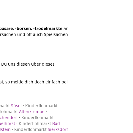
basare, -börsen, -trödelmärkte
an
rsachen und oft auch Spielsachen
t Du uns diesen über dieses
, so melde dich doch einfach bei
markt
Süsel
·
Kinderflohmarkt
flohmarkt
Altenkrempe
·
chendorf
·
Kinderflohmarkt
elhorst
·
Kinderflohmarkt
Bad
lstein
·
Kinderflohmarkt
Sierksdorf