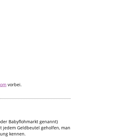
com
vorbei.
oder Babyflohmarkt genannt)
ist jedem Geldbeutel geholfen, man
bung kennen.