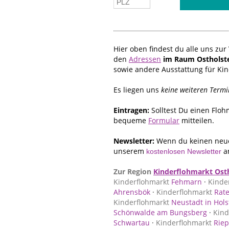
Hier oben findest du alle uns z
den
Adressen
im Raum Ostholst
sowie andere Ausstattung für Ki
Es liegen uns
keine weiteren Termi
Eintragen:
Solltest Du einen Flo
bequeme
Formular
mitteilen.
Newsletter:
Wenn du keinen neue
unserem
a
kostenlosen Newsletter
Zur Region
Kinderflohmarkt Ost
Kinderflohmarkt
Fehmarn
·
Kinde
Ahrensbök
·
Kinderflohmarkt
Rat
Kinderflohmarkt
Neustadt in Hols
Schönwalde am Bungsberg
·
Kind
Schwartau
·
Kinderflohmarkt
Riep