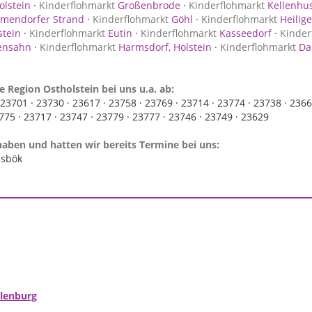
olstein
·
Kinderflohmarkt
Großenbrode
·
Kinderflohmarkt
Kellenhus
mendorfer Strand
·
Kinderflohmarkt
Göhl
·
Kinderflohmarkt
Heilige
stein
·
Kinderflohmarkt
Eutin
·
Kinderflohmarkt
Kasseedorf
·
Kinder
ensahn
·
Kinderflohmarkt
Harmsdorf, Holstein
·
Kinderflohmarkt
Dah
e Region Ostholstein bei uns u.a. ab:
23701 ·
23730 ·
23617 ·
23758 ·
23769 ·
23714 ·
23774 ·
23738 ·
2366
775 ·
23717 ·
23747 ·
23779 ·
23777 ·
23746 ·
23749 ·
23629
haben und hatten wir bereits Termine bei uns:
sbök
lenburg