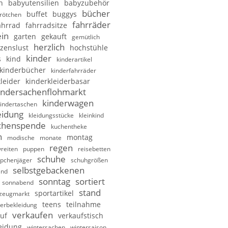
n
babyutensilien
babyzubehör
bücher
buffet
buggys
rötchen
fahrräder
ahrrad
fahrradsitze
in
garten
gekauft
gemütlich
herzlich
zenslust
hochstühle
kinder
s
kind
kinderartikel
kinderbücher
kinderfahrräder
leider
kinderkleiderbasar
indersachenflohmarkt
kinderwagen
indertaschen
eidung
kleidungsstücke
kleinkind
chenspende
kuchentheke
n
montag
modische
monate
regen
reiten
puppen
reisebetten
schuhe
pchenjäger
schuhgrößen
selbstgebackenen
and
sonntag
sortiert
sonnabend
stand
sportartikel
lzeugmarkt
teens
teilnahme
erbekleidung
verkaufen
uf
verkaufstisch
eidung
wintersachen
wintersaison