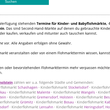
ur Verfügung stehenden
Termine für Kinder- und Babyflohmärkte, -
ein
. Das sind Second-Hand-Märkte auf denen du gebrauchte Kinde
nder kaufen, verkaufen und mitunter auch tauschen kannst.
ne
vor. Alle Angaben erfolgen ohne Gewähr.
hmarkt veranstalten oder von einem Flohmarkttermin wissen, kanns
n oder bevorstehenden Flohmarkttermin mehr verpassen möchtest
n.
holstein
zählen wir u.a. folgende Städte und Gemeinden:
rflohmarkt
Schashagen
·
Kinderflohmarkt
Stockelsdorf
·
Kinderfloh
ekau
·
Kinderflohmarkt
Malente
·
Kinderflohmarkt
Wangels
·
Kinder
tein
·
Kinderflohmarkt
Gremersdorf, Holstein
·
Kinderflohmarkt
Bes
erflohmarkt
Grömitz
·
Kinderflohmarkt
Bosau
·
Kinderflohmarkt
Kab
sdorf
·
Kinderflohmarkt
Lensahn
·
Kinderflohmarkt
Heringsdorf, Ho