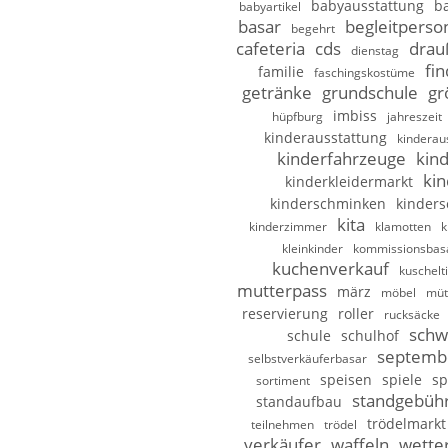
babyausstattung
b
babyartikel
basar
begleitperso
begehrt
cafeteria
cds
drau
dienstag
fi
familie
faschingskostüme
getränke
grundschule
gr
imbiss
hüpfburg
jahreszeit
kinderausstattung
kinderau
kinderfahrzeuge
kin
kin
kinderkleidermarkt
kinderschminken
kinder
kita
kinderzimmer
klamotten
k
kleinkinder
kommissionsbas
kuchenverkauf
kuschelt
mutterpass
märz
möbel
müt
reservierung
roller
rucksäcke
schw
schule
schulhof
septemb
selbstverkäuferbasar
speisen
spiele
sp
sortiment
standgebüh
standaufbau
trödelmarkt
teilnehmen
trödel
verkäufer
waffeln
wette