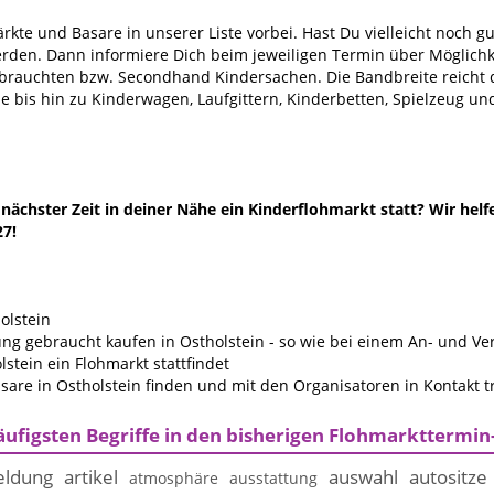
kte und Basare in unserer Liste vorbei. Hast Du vielleicht noch g
erden. Dann informiere Dich beim jeweiligen Termin über Möglichk
ebrauchten bzw. Secondhand Kindersachen. Die Bandbreite reich
 bis hin zu Kinderwagen, Laufgittern, Kinderbetten, Spielzeug un
ächster Zeit in deiner Nähe ein Kinderflohmarkt statt? Wir helf
27!
olstein
g gebraucht kaufen in Ostholstein - so wie bei einem An- und V
stein ein Flohmarkt stattfindet
are in Ostholstein finden und mit den Organisatoren in Kontakt t
äufigsten Begriffe in den bisherigen Flohmarkttermin
ldung
artikel
auswahl
autositze
atmosphäre
ausstattung