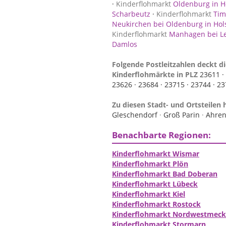
·
Kinderflohmarkt
Oldenburg in H
Scharbeutz
·
Kinderflohmarkt
Tim
Neukirchen bei Oldenburg in Hol
Kinderflohmarkt
Manhagen bei L
Damlos
Folgende Postleitzahlen deckt di
Kinderflohmärkte in PLZ
23611 ·
23626 ·
23684 ·
23715 ·
23744 ·
23
Zu diesen Stadt- und Ortsteilen 
Gleschendorf
·
Groß Parin
·
Ahren
Benachbarte Regionen:
Kinderflohmarkt Wismar
Kinderflohmarkt Plön
Kinderflohmarkt Bad Doberan
Kinderflohmarkt Lübeck
Kinderflohmarkt Kiel
Kinderflohmarkt Rostock
Kinderflohmarkt Nordwestmeck
Kinderflohmarkt Stormarn