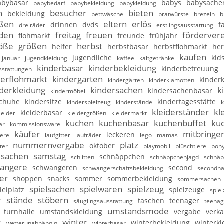
abybasar
babys
babysache
babybedarf
babybekleidung
babykleidung
n
besucher
bieten
bekleidung
bettwäsche
bratwürste
brezeln
b
ßen
eltern
erlös
drinnen
dvds
f
dreiräder
erstlingsausstattung
nden
freitag
freuen
fördervere
flohmarkt
freunde
frühjahr
öße
größen
herbst
helfer
herbstbasar
herbstflohmarkt
her
kaufen
jugendliche
kid
januar
jugendkleidung
kaffee
kaltgetränke
kinderbasar
kinderbekleidung
kinderbetreuung
sstattungen
derflohmarkt
kindergarten
kinderk
kindergärten
kinderklamotten
derkleidung
kindersachen
k
kindersachenbasar
kindermöbel
schuhe
kindersitze
kindertagesstätte
kinderspielzeug
kinderstände
k
kleiderständer
kl
kleiderbasar
leider
kleidergrößen
kleidermarkt
kuchen
kuchenbasar
kuchenbuffet
ku
ar
kommissionsware
käufer
mitbringe
leckeren
iere
laufgitter
laufräder
lego
mamas
nummernvergabe
platz
oktober
ter
playmobil
plüschtiere
pony
sachen
samstag
schnäppchen
schlitten
schnäppchenjagd
schnäp
angere
schwangeren
second
schwangerschaftsbekleidung
secondh
er
shoppen
snacks
sommer
sommerbekleidung
sommersachen
spielsachen
spielwaren
spielzeug
ielplatz
spielzeuge
spie
r
stände
stöbern
taschen
teenager
säuglingsausstattung
teenag
umstandsmode
turnhalle
umstandskleidung
vergabe
verka
r
winter
winterbekleidung
winterkl
wetterunabhängig
winterbasar