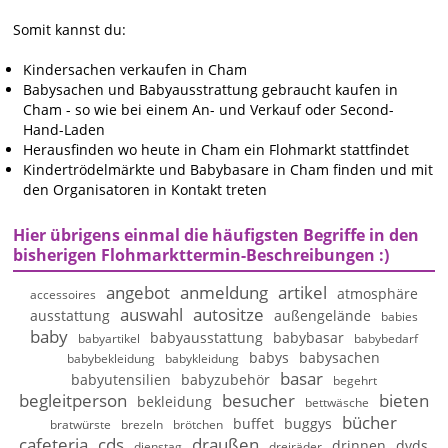
Somit kannst du:
Kindersachen verkaufen in Cham
Babysachen und Babyausstrattung gebraucht kaufen in
Cham - so wie bei einem An- und Verkauf oder Second-
Hand-Laden
Herausfinden wo heute in Cham ein Flohmarkt stattfindet
Kindertrödelmärkte und Babybasare in Cham finden und mit
den Organisatoren in Kontakt treten
Hier übrigens einmal die häufigsten Begriffe in den
bisherigen Flohmarkttermin-Beschreibungen :)
angebot
anmeldung
artikel
atmosphäre
accessoires
auswahl
autositze
ausstattung
außengelände
babies
baby
babyausstattung
babybasar
babyartikel
babybedarf
babys
babysachen
babybekleidung
babykleidung
basar
babyutensilien
babyzubehör
begehrt
begleitperson
besucher
bieten
bekleidung
bettwäsche
bücher
buffet
buggys
bratwürste
brezeln
brötchen
cafeteria
cds
draußen
drinnen
dvds
dienstag
dreiräder