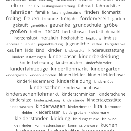
eltern
erlös
fahrrad
fahrradsitze
erstlingsausstattung
fahrräder
finden
familie
flohmarkt
faschingskostüme
freitag
freuen
förderverein
freunde
frühjahr
garten
getränke
grundschule
größe
gekauft
gemütlich
größen
herbst
helfer
herbstbasar
herbstflohmarkt
herzlich
herzenslust
hochstühle
imbiss
hüpfburg
jugendliche
jahreszeit
januar
jugendkleidung
kaffee
kaltgetränke
kaufen
kinder
kids
kind
kinderausstattung
kinderartikel
kinderbasar
kinderbekleidung
kinderausstattungen
kinderbetreuung
kinderbücher
kinderfahrräder
kinderfahrzeuge
kinderflohmarkt
kindergarten
kinderkleider
kinderkleiderbasar
kindergärten
kinderklamotten
kinderkleidung
kinderkleidermarkt
kindermöbel
kindersachen
kindersachenbasar
kindersachenflohmarkt
kinderschminken
kinderschuhe
kindersitze
kindertagesstätte
kinderspielzeug
kinderstände
kinderwagen
kita
kindertaschen
kinderzimmer
klamotten
kleiderbasar
kleider
kleidergrößen
kleidermarkt
kleiderständer
kleidung
kleidungsstücke
kleinkind
kuchen
kleinkinder
kommissionsbasar
kommissionsware