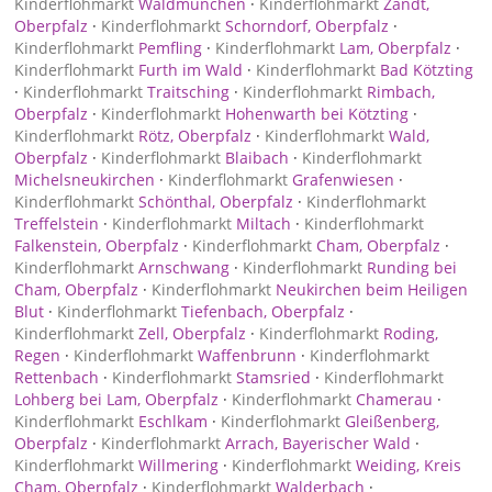
Kinderflohmarkt
Waldmünchen
·
Kinderflohmarkt
Zandt,
Oberpfalz
·
Kinderflohmarkt
Schorndorf, Oberpfalz
·
Kinderflohmarkt
Pemfling
·
Kinderflohmarkt
Lam, Oberpfalz
·
Kinderflohmarkt
Furth im Wald
·
Kinderflohmarkt
Bad Kötzting
·
Kinderflohmarkt
Traitsching
·
Kinderflohmarkt
Rimbach,
Oberpfalz
·
Kinderflohmarkt
Hohenwarth bei Kötzting
·
Kinderflohmarkt
Rötz, Oberpfalz
·
Kinderflohmarkt
Wald,
Oberpfalz
·
Kinderflohmarkt
Blaibach
·
Kinderflohmarkt
Michelsneukirchen
·
Kinderflohmarkt
Grafenwiesen
·
Kinderflohmarkt
Schönthal, Oberpfalz
·
Kinderflohmarkt
Treffelstein
·
Kinderflohmarkt
Miltach
·
Kinderflohmarkt
Falkenstein, Oberpfalz
·
Kinderflohmarkt
Cham, Oberpfalz
·
Kinderflohmarkt
Arnschwang
·
Kinderflohmarkt
Runding bei
Cham, Oberpfalz
·
Kinderflohmarkt
Neukirchen beim Heiligen
Blut
·
Kinderflohmarkt
Tiefenbach, Oberpfalz
·
Kinderflohmarkt
Zell, Oberpfalz
·
Kinderflohmarkt
Roding,
Regen
·
Kinderflohmarkt
Waffenbrunn
·
Kinderflohmarkt
Rettenbach
·
Kinderflohmarkt
Stamsried
·
Kinderflohmarkt
Lohberg bei Lam, Oberpfalz
·
Kinderflohmarkt
Chamerau
·
Kinderflohmarkt
Eschlkam
·
Kinderflohmarkt
Gleißenberg,
Oberpfalz
·
Kinderflohmarkt
Arrach, Bayerischer Wald
·
Kinderflohmarkt
Willmering
·
Kinderflohmarkt
Weiding, Kreis
Cham, Oberpfalz
·
Kinderflohmarkt
Walderbach
·