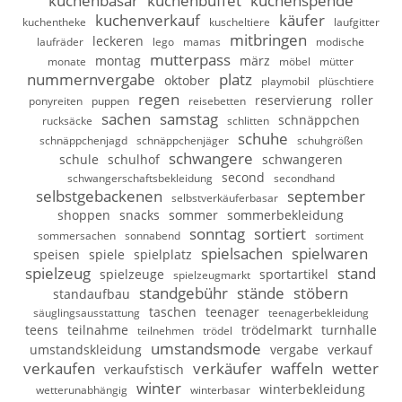
kuchenbasar
kuchenbuffet
kuchenspende
kuchenverkauf
käufer
kuchentheke
kuscheltiere
laufgitter
mitbringen
leckeren
laufräder
lego
mamas
modische
mutterpass
montag
märz
monate
möbel
mütter
nummernvergabe
platz
oktober
playmobil
plüschtiere
regen
reservierung
roller
ponyreiten
puppen
reisebetten
sachen
samstag
schnäppchen
rucksäcke
schlitten
schuhe
schnäppchenjagd
schnäppchenjäger
schuhgrößen
schwangere
schule
schulhof
schwangeren
second
schwangerschaftsbekleidung
secondhand
selbstgebackenen
september
selbstverkäuferbasar
shoppen
snacks
sommer
sommerbekleidung
sonntag
sortiert
sommersachen
sonnabend
sortiment
spielsachen
spielwaren
speisen
spiele
spielplatz
spielzeug
stand
spielzeuge
sportartikel
spielzeugmarkt
standgebühr
stände
stöbern
standaufbau
taschen
teenager
säuglingsausstattung
teenagerbekleidung
teens
teilnahme
trödelmarkt
turnhalle
teilnehmen
trödel
umstandsmode
umstandskleidung
vergabe
verkauf
verkaufen
verkäufer
waffeln
wetter
verkaufstisch
winter
winterbekleidung
wetterunabhängig
winterbasar