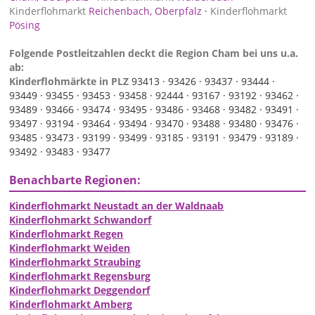
Kinderflohmarkt
Reichenbach, Oberpfalz
·
Kinderflohmarkt
Pösing
Folgende Postleitzahlen deckt die Region Cham bei uns u.a.
ab:
Kinderflohmärkte in PLZ
93413 ·
93426 ·
93437 ·
93444 ·
93449 ·
93455 ·
93453 ·
93458 ·
92444 ·
93167 ·
93192 ·
93462 ·
93489 ·
93466 ·
93474 ·
93495 ·
93486 ·
93468 ·
93482 ·
93491 ·
93497 ·
93194 ·
93464 ·
93494 ·
93470 ·
93488 ·
93480 ·
93476 ·
93485 ·
93473 ·
93199 ·
93499 ·
93185 ·
93191 ·
93479 ·
93189 ·
93492 ·
93483 ·
93477
Benachbarte Regionen:
Kinderflohmarkt Neustadt an der Waldnaab
Kinderflohmarkt Schwandorf
Kinderflohmarkt Regen
Kinderflohmarkt Weiden
Kinderflohmarkt Straubing
Kinderflohmarkt Regensburg
Kinderflohmarkt Deggendorf
Kinderflohmarkt Amberg