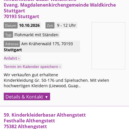
Evang. Magdalenenkirchengemeinde Waldkirche
Stuttgart
70193 Stuttgart
10.10.2026
9 - 12 Uhr
Datum
Zeit
Flohmarkt mit Ständen
Typ
Am Kräherwald 175
,
70193
Adresse
Stuttgart
Anfahrt ›
Termin im Kalender speichern ›
Wir verkaufen gut erhaltene
Kinderkleidung Gr. 50-176 und Spielsachen. Mit vielen
hochwertigen Kleidern (Liewood, Guap..
Details & Kontakt
59. Kinderkleiderbasar Althengstett
Festhalle Althengstett
75382 Althengstett