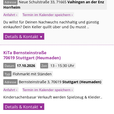
Neue Schulstraße 33
,
71665
Vaihingen an der Enz
Adresse
Horrheim
Anfahrt ›
Termin im Kalender speichern ›
Du willst für Deinen Nachwuchs nachhaltig und günstig
einkaufen? Dein Keller quillt über und Du musst ..
Details & Kontakt
KiTa Bernsteinstraße
70619 Stuttgart (Heumaden)
17.10.2026
13 - 15:30 Uhr
Datum
Zeit
Flohmarkt mit Ständen
Typ
Bernsteinstraße 3
,
70619
Stuttgart
(Heumaden)
Adresse
Anfahrt ›
Termin im Kalender speichern ›
Kindersachenbasar Verkauft werden Spielzeug & Kleider..
Details & Kontakt