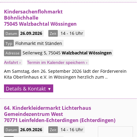
Kindersachenflohmarkt
Böhnlichhalle
75045 Walzbachtal Wössingen
26.09.2026
14 - 16 Uhr
Datum
Zeit
Flohmarkt mit Ständen
Typ
Seilerweg 5
,
75045
Walzbachtal
Wössingen
Adresse
Anfahrt ›
Termin im Kalender speichern ›
Am Samstag, den 26. September 2026 lädt der Förderverein
Kita Oberlinhaus e.V. in Wössingen herzlich zum ..
Details & Kontakt
64. Kinderkleidermarkt Lichterhaus
Gemeindezentrum West
70771 Leinfelden-Echterdingen (Echterdingen)
26.09.2026
14 - 16 Uhr
Datum
Zeit