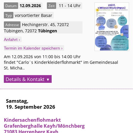
12.09.2026
11 - 14 Uhr
Datum
Zeit
vorsortierter Basar
Typ
Hechingerstr. 45, 72072
Adresse
Tübingen
,
72072
Tübingen
Anfahrt ›
Termin im Kalender speichern ›
Am 12.09.2026 von 11:00 bis 14:00 Uhr
findet "Carlo´s Kinderkleiderflohmarkt" im Gemeindesaal
St. Micha..
Details & Kontakt
Samstag,
19. September 2026
Kindersachenflohmarkt
Grafenberghalle Kayh/Mönchberg
71083 Herrenberg Kayh