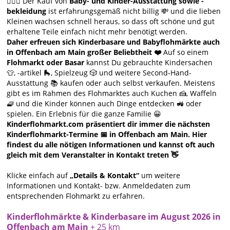
🙋🏻‍♀️ Der Kauf von
Baby- und Kinder-Ausstattung sowie -
bekleidung
ist erfahrungsgemäß nicht billig 💸 und die lieben
Kleinen wachsen schnell heraus, so dass oft schöne und gut
erhaltene Teile einfach nicht mehr benötigt werden.
Daher erfreuen sich Kinderbasare und Babyflohmärkte auch
in Offenbach am Main großer Beliebtheit ❤️
Auf so einem
Flohmarkt oder Basar
kannst Du gebrauchte Kindersachen
👕, -artikel 🛼, Spielzeug 🎲 und weitere Second-Hand-
Ausstattung 📚 kaufen oder auch selbst verkaufen. Meistens
gibt es im Rahmen des Flohmarktes auch Kuchen 🍰, Waffeln
🧇 und die Kinder können auch Dinge entdecken 🚜 oder
spielen. Ein Erlebnis für die ganze Familie 😀
Kinderflohmarkt.com präsentiert dir immer die nächsten
Kinderflohmarkt-Termine 📅 in Offenbach am Main. Hier
findest du alle nötigen Informationen und kannst oft auch
gleich mit dem Veranstalter in Kontakt treten 👋
Klicke einfach auf
„Details & Kontakt“
um weitere
Informationen und Kontakt- bzw. Anmeldedaten zum
entsprechenden Flohmarkt zu erfahren.
Kinderflohmärkte & Kinderbasare im August 2026 in
Offenbach am Main
+ 25 km