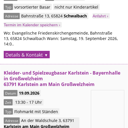
vorsortierter Basar
nicht nur Kinderartikel
Typ
Bahnstraße 13
,
65824
Schwalbach
Adresse
Anfahrt ›
Termin im Kalender speichern ›
Wo: Evangelische Friedenskirchengemeinde, Bahnstraße
13, 65824 Schwalbach Wann: Samstag, 19. September 2026,
14:0..
Details & Kontakt
Kleider- und Spielzeugbasar Karlstein - Bayernhalle
in Großwelzheim
63791 Karlstein am Main Großwelzheim
19.09.2026
Datum
13:30 - 17 Uhr
Zeit
Flohmarkt mit Ständen
Typ
An der Waldschule 3
,
63791
Adresse
Karlstein am Main
Großwelzheim