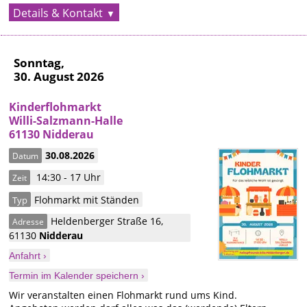
Details & Kontakt
Sonntag,
30. August 2026
Kinderflohmarkt
Willi-Salzmann-Halle
61130 Nidderau
30.08.2026
Datum
14:30 - 17 Uhr
Zeit
Flohmarkt mit Ständen
Typ
Heldenberger Straße 16
,
Adresse
61130
Nidderau
Anfahrt ›
Termin im Kalender speichern ›
Wir veranstalten einen Flohmarkt rund ums Kind.