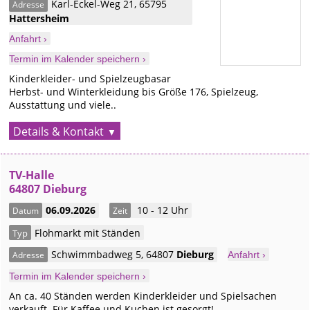
Karl-Eckel-Weg 21
,
65795
Adresse
Hattersheim
Anfahrt ›
Termin im Kalender speichern ›
Kinderkleider- und Spielzeugbasar
Herbst- und Winterkleidung bis Größe 176, Spielzeug,
Ausstattung und viele..
Details & Kontakt
TV-Halle
64807 Dieburg
06.09.2026
10 - 12 Uhr
Datum
Zeit
Flohmarkt mit Ständen
Typ
Schwimmbadweg 5
,
64807
Dieburg
Adresse
Anfahrt ›
Termin im Kalender speichern ›
An ca. 40 Ständen werden Kinderkleider und Spielsachen
verkauft. Für Kaffee und Kuchen ist gesorgt!..