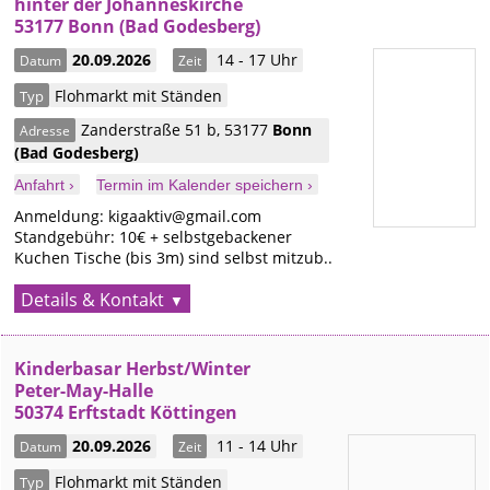
hinter der Johanneskirche
53177 Bonn (Bad Godesberg)
20.09.2026
14 - 17 Uhr
Datum
Zeit
Flohmarkt mit Ständen
Typ
Zanderstraße 51 b
,
53177
Bonn
Adresse
(Bad Godesberg)
Anfahrt ›
Termin im Kalender speichern ›
Anmeldung: kigaaktiv@gmail.com
Standgebühr: 10€ + selbstgebackener
Kuchen Tische (bis 3m) sind selbst mitzub..
Details & Kontakt
Kinderbasar Herbst/Winter
Peter-May-Halle
50374 Erftstadt Köttingen
20.09.2026
11 - 14 Uhr
Datum
Zeit
Flohmarkt mit Ständen
Typ