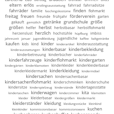
eltern
erlös
fahrrad
fahrradsitze
erstlingsausstattung
fahrräder
finden
familie
flohmarkt
faschingskostüme
freitag
freuen
förderverein
freunde
frühjahr
garten
getränke
grundschule
größe
gekauft
gemütlich
größen
herbst
helfer
herbstbasar
herbstflohmarkt
herzlich
herzenslust
hochstühle
imbiss
hüpfburg
jugendliche
jahreszeit
januar
jugendkleidung
kaffee
kaltgetränke
kaufen
kinder
kids
kind
kinderausstattung
kinderartikel
kinderbasar
kinderbekleidung
kinderausstattungen
kinderbetreuung
kinderbücher
kinderfahrräder
kinderfahrzeuge
kinderflohmarkt
kindergarten
kinderkleider
kinderkleiderbasar
kindergärten
kinderklamotten
kinderkleidung
kinderkleidermarkt
kindermöbel
kindersachen
kindersachenbasar
kindersachenflohmarkt
kinderschminken
kinderschuhe
kindersitze
kindertagesstätte
kinderspielzeug
kinderstände
kinderwagen
kita
kindertaschen
kinderzimmer
klamotten
kleiderbasar
kleider
kleidergrößen
kleidermarkt
kleiderständer
kleidung
kleidungsstücke
kleinkind
kuchen
kleinkinder
kommissionsbasar
kommissionsware