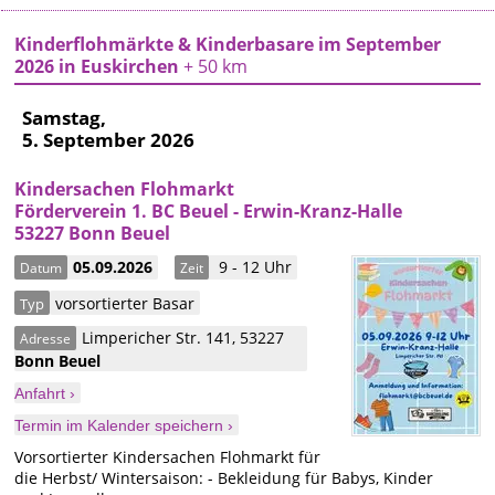
Kinderflohmärkte & Kinderbasare im September
2026 in Euskirchen
+ 50 km
Samstag,
5. September 2026
Kindersachen Flohmarkt
Förderverein 1. BC Beuel - Erwin-Kranz-Halle
53227 Bonn Beuel
05.09.2026
9 - 12 Uhr
Datum
Zeit
vorsortierter Basar
Typ
Limpericher Str. 141
,
53227
Adresse
Bonn
Beuel
Anfahrt ›
Termin im Kalender speichern ›
Vorsortierter Kindersachen Flohmarkt für
die Herbst/ Wintersaison: - Bekleidung für Babys, Kinder