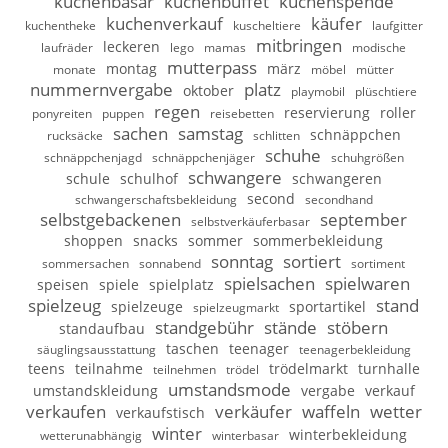
kuchenbasar
kuchenbuffet
kuchenspende
kuchenverkauf
käufer
kuchentheke
kuscheltiere
laufgitter
mitbringen
leckeren
laufräder
lego
mamas
modische
mutterpass
montag
märz
monate
möbel
mütter
nummernvergabe
platz
oktober
playmobil
plüschtiere
regen
reservierung
roller
ponyreiten
puppen
reisebetten
sachen
samstag
schnäppchen
rucksäcke
schlitten
schuhe
schnäppchenjagd
schnäppchenjäger
schuhgrößen
schwangere
schule
schulhof
schwangeren
second
schwangerschaftsbekleidung
secondhand
selbstgebackenen
september
selbstverkäuferbasar
shoppen
snacks
sommer
sommerbekleidung
sonntag
sortiert
sommersachen
sonnabend
sortiment
spielsachen
spielwaren
speisen
spiele
spielplatz
spielzeug
stand
spielzeuge
sportartikel
spielzeugmarkt
standgebühr
stände
stöbern
standaufbau
taschen
teenager
säuglingsausstattung
teenagerbekleidung
teens
teilnahme
trödelmarkt
turnhalle
teilnehmen
trödel
umstandsmode
umstandskleidung
vergabe
verkauf
verkaufen
verkäufer
waffeln
wetter
verkaufstisch
winter
winterbekleidung
wetterunabhängig
winterbasar