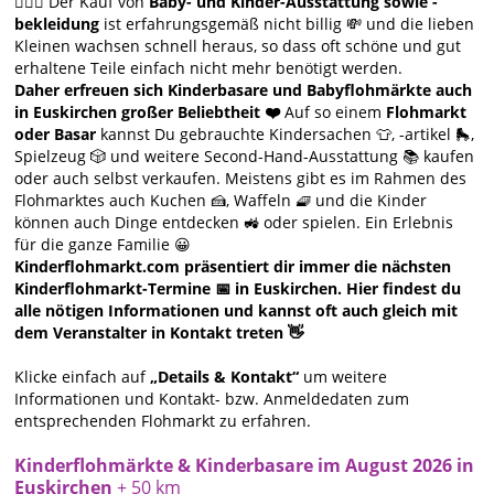
🙋🏻‍♀️ Der Kauf von
Baby- und Kinder-Ausstattung sowie -
bekleidung
ist erfahrungsgemäß nicht billig 💸 und die lieben
Kleinen wachsen schnell heraus, so dass oft schöne und gut
erhaltene Teile einfach nicht mehr benötigt werden.
Daher erfreuen sich Kinderbasare und Babyflohmärkte auch
in Euskirchen großer Beliebtheit ❤️
Auf so einem
Flohmarkt
oder Basar
kannst Du gebrauchte Kindersachen 👕, -artikel 🛼,
Spielzeug 🎲 und weitere Second-Hand-Ausstattung 📚 kaufen
oder auch selbst verkaufen. Meistens gibt es im Rahmen des
Flohmarktes auch Kuchen 🍰, Waffeln 🧇 und die Kinder
können auch Dinge entdecken 🚜 oder spielen. Ein Erlebnis
für die ganze Familie 😀
Kinderflohmarkt.com präsentiert dir immer die nächsten
Kinderflohmarkt-Termine 📅 in Euskirchen. Hier findest du
alle nötigen Informationen und kannst oft auch gleich mit
dem Veranstalter in Kontakt treten 👋
Klicke einfach auf
„Details & Kontakt“
um weitere
Informationen und Kontakt- bzw. Anmeldedaten zum
entsprechenden Flohmarkt zu erfahren.
Kinderflohmärkte & Kinderbasare im August 2026 in
Euskirchen
+ 50 km