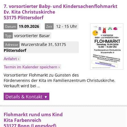
7. vorsortierter Baby- und Kindersachenflohmarkt
Ev. Kita Christuskirche
53175 Plittersdorf
19.09.2026
12 - 15 Uhr
Datum
Zeit
vorsortierter Basar
Typ
Wurzerstraße 31
,
53175
Adresse
Plittersdorf
Anfahrt ›
Termin im Kalender speichern ›
Vorsortierter Flohmarkt zu Gunsten des
Fördervereins der Kita im Familienzentrum Christuskirche.
Verkauft wird bei ..
Details & Kontakt
Flohmarkt rund ums Kind
Kita Farbenreich
53127 Bonn (Lengsdorf)