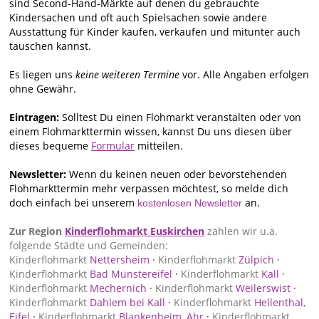
sind Second-Hand-Märkte auf denen du gebrauchte
Kindersachen und oft auch Spielsachen sowie andere
Ausstattung für Kinder kaufen, verkaufen und mitunter auch
tauschen kannst.
Es liegen uns
keine weiteren Termine
vor. Alle Angaben erfolgen
ohne Gewähr.
Eintragen:
Solltest Du einen Flohmarkt veranstalten oder von
einem Flohmarkttermin wissen, kannst Du uns diesen über
dieses bequeme
Formular
mitteilen.
Newsletter:
Wenn du keinen neuen oder bevorstehenden
Flohmarkttermin mehr verpassen möchtest, so melde dich
doch einfach bei unserem
an.
kostenlosen Newsletter
Zur Region
Kinderflohmarkt Euskirchen
zählen wir u.a.
folgende Städte und Gemeinden:
Kinderflohmarkt
Nettersheim
·
Kinderflohmarkt
Zülpich
·
Kinderflohmarkt
Bad Münstereifel
·
Kinderflohmarkt
Kall
·
Kinderflohmarkt
Mechernich
·
Kinderflohmarkt
Weilerswist
·
Kinderflohmarkt
Dahlem bei Kall
·
Kinderflohmarkt
Hellenthal,
Eifel
·
Kinderflohmarkt
Blankenheim, Ahr
·
Kinderflohmarkt