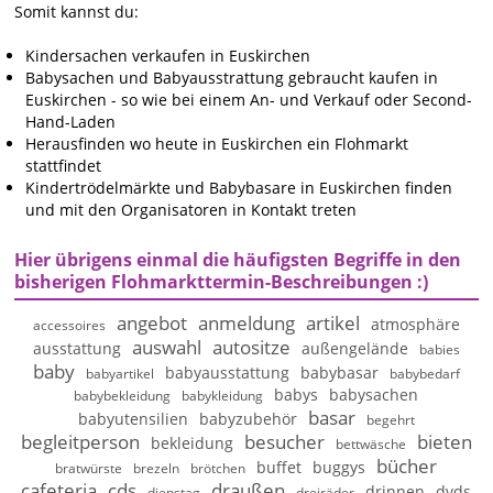
Somit kannst du:
Kindersachen verkaufen in Euskirchen
Babysachen und Babyausstrattung gebraucht kaufen in
Euskirchen - so wie bei einem An- und Verkauf oder Second-
Hand-Laden
Herausfinden wo heute in Euskirchen ein Flohmarkt
stattfindet
Kindertrödelmärkte und Babybasare in Euskirchen finden
und mit den Organisatoren in Kontakt treten
Hier übrigens einmal die häufigsten Begriffe in den
bisherigen Flohmarkttermin-Beschreibungen :)
angebot
anmeldung
artikel
atmosphäre
accessoires
auswahl
autositze
ausstattung
außengelände
babies
baby
babyausstattung
babybasar
babyartikel
babybedarf
babys
babysachen
babybekleidung
babykleidung
basar
babyutensilien
babyzubehör
begehrt
begleitperson
besucher
bieten
bekleidung
bettwäsche
bücher
buffet
buggys
bratwürste
brezeln
brötchen
cafeteria
cds
draußen
drinnen
dvds
dienstag
dreiräder