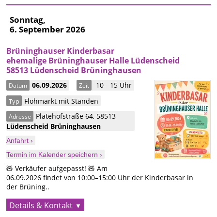
Sonntag,
6. September 2026
Brüninghauser Kinderbasar
ehemalige Brüninghauser Halle Lüdenscheid
58513 Lüdenscheid Brüninghausen
06.09.2026
10 - 15 Uhr
Datum
Zeit
Flohmarkt mit Ständen
Typ
Platehofstraße 64
,
58513
Adresse
Lüdenscheid
Brüninghausen
Anfahrt ›
Termin im Kalender speichern ›
🧸 Verkäufer aufgepasst! 🧸 Am
06.09.2026 findet von 10:00–15:00 Uhr der Kinderbasar in
der Brüning..
Details & Kontakt