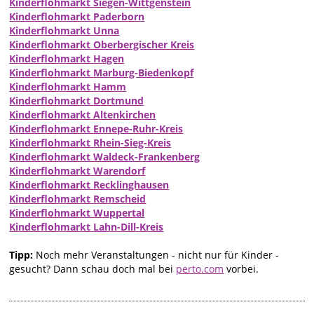
Kinderflohmarkt Siegen-Wittgenstein
Kinderflohmarkt Paderborn
Kinderflohmarkt Unna
Kinderflohmarkt Oberbergischer Kreis
Kinderflohmarkt Hagen
Kinderflohmarkt Marburg-Biedenkopf
Kinderflohmarkt Hamm
Kinderflohmarkt Dortmund
Kinderflohmarkt Altenkirchen
Kinderflohmarkt Ennepe-Ruhr-Kreis
Kinderflohmarkt Rhein-Sieg-Kreis
Kinderflohmarkt Waldeck-Frankenberg
Kinderflohmarkt Warendorf
Kinderflohmarkt Recklinghausen
Kinderflohmarkt Remscheid
Kinderflohmarkt Wuppertal
Kinderflohmarkt Lahn-Dill-Kreis
Tipp:
Noch mehr Veranstaltungen - nicht nur für Kinder -
gesucht? Dann schau doch mal bei
perto.com
vorbei.