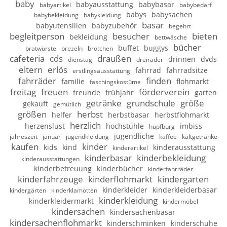
baby
babyausstattung
babybasar
babyartikel
babybedarf
babys
babysachen
babybekleidung
babykleidung
basar
babyutensilien
babyzubehör
begehrt
begleitperson
besucher
bieten
bekleidung
bettwäsche
bücher
buffet
buggys
bratwürste
brezeln
brötchen
cafeteria
cds
draußen
drinnen
dvds
dienstag
dreiräder
eltern
erlös
fahrrad
fahrradsitze
erstlingsausstattung
fahrräder
finden
familie
flohmarkt
faschingskostüme
freitag
freuen
förderverein
freunde
frühjahr
garten
getränke
grundschule
größe
gekauft
gemütlich
größen
herbst
helfer
herbstbasar
herbstflohmarkt
herzlich
herzenslust
hochstühle
imbiss
hüpfburg
jugendliche
jahreszeit
januar
jugendkleidung
kaffee
kaltgetränke
kaufen
kinder
kids
kind
kinderausstattung
kinderartikel
kinderbasar
kinderbekleidung
kinderausstattungen
kinderbetreuung
kinderbücher
kinderfahrräder
kinderfahrzeuge
kinderflohmarkt
kindergarten
kinderkleider
kinderkleiderbasar
kindergärten
kinderklamotten
kinderkleidung
kinderkleidermarkt
kindermöbel
kindersachen
kindersachenbasar
kindersachenflohmarkt
kinderschminken
kinderschuhe