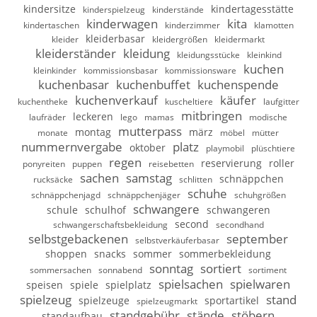
kindersitze
kindertagesstätte
kinderspielzeug
kinderstände
kinderwagen
kita
kindertaschen
kinderzimmer
klamotten
kleiderbasar
kleider
kleidergrößen
kleidermarkt
kleiderständer
kleidung
kleidungsstücke
kleinkind
kuchen
kleinkinder
kommissionsbasar
kommissionsware
kuchenbasar
kuchenbuffet
kuchenspende
kuchenverkauf
käufer
kuchentheke
kuscheltiere
laufgitter
mitbringen
leckeren
laufräder
lego
mamas
modische
mutterpass
montag
märz
monate
möbel
mütter
nummernvergabe
platz
oktober
playmobil
plüschtiere
regen
reservierung
roller
ponyreiten
puppen
reisebetten
sachen
samstag
schnäppchen
rucksäcke
schlitten
schuhe
schnäppchenjagd
schnäppchenjäger
schuhgrößen
schwangere
schule
schulhof
schwangeren
second
schwangerschaftsbekleidung
secondhand
selbstgebackenen
september
selbstverkäuferbasar
shoppen
snacks
sommer
sommerbekleidung
sonntag
sortiert
sommersachen
sonnabend
sortiment
spielsachen
spielwaren
speisen
spiele
spielplatz
spielzeug
stand
spielzeuge
sportartikel
spielzeugmarkt
standgebühr
stände
stöbern
standaufbau