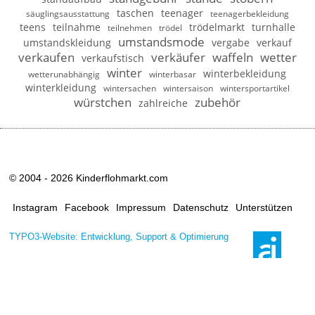
taschen
teenager
säuglingsausstattung
teenagerbekleidung
teens
teilnahme
trödelmarkt
turnhalle
teilnehmen
trödel
umstandsmode
umstandskleidung
vergabe
verkauf
verkaufen
verkäufer
waffeln
wetter
verkaufstisch
winter
winterbekleidung
wetterunabhängig
winterbasar
winterkleidung
wintersachen
wintersaison
wintersportartikel
würstchen
zubehör
zahlreiche
© 2004 - 2026 Kinderflohmarkt.com
Instagram
Facebook
Impressum
Datenschutz
Unterstützen
TYPO3-Website: Entwicklung, Support & Optimierung