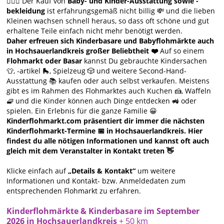
🙋🏻‍♀️ Der Kauf von
Baby- und Kinder-Ausstattung sowie -
bekleidung
ist erfahrungsgemäß nicht billig 💸 und die lieben
Kleinen wachsen schnell heraus, so dass oft schöne und gut
erhaltene Teile einfach nicht mehr benötigt werden.
Daher erfreuen sich Kinderbasare und Babyflohmärkte auch
in Hochsauerlandkreis großer Beliebtheit ❤️
Auf so einem
Flohmarkt oder Basar
kannst Du gebrauchte Kindersachen
👕, -artikel 🛼, Spielzeug 🎲 und weitere Second-Hand-
Ausstattung 📚 kaufen oder auch selbst verkaufen. Meistens
gibt es im Rahmen des Flohmarktes auch Kuchen 🍰, Waffeln
🧇 und die Kinder können auch Dinge entdecken 🚜 oder
spielen. Ein Erlebnis für die ganze Familie 😀
Kinderflohmarkt.com präsentiert dir immer die nächsten
Kinderflohmarkt-Termine 📅 in Hochsauerlandkreis. Hier
findest du alle nötigen Informationen und kannst oft auch
gleich mit dem Veranstalter in Kontakt treten 👋
Klicke einfach auf
„Details & Kontakt“
um weitere
Informationen und Kontakt- bzw. Anmeldedaten zum
entsprechenden Flohmarkt zu erfahren.
Kinderflohmärkte & Kinderbasare im September
2026 in Hochsauerlandkreis
+ 50 km