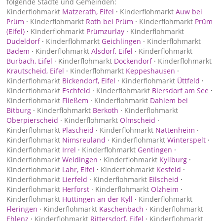
folgende Städte und Gemeinden:
Kinderflohmarkt
Matzerath, Eifel
·
Kinderflohmarkt
Auw bei
Prüm
·
Kinderflohmarkt
Roth bei Prüm
·
Kinderflohmarkt
Prüm
(Eifel)
·
Kinderflohmarkt
Prümzurlay
·
Kinderflohmarkt
Dudeldorf
·
Kinderflohmarkt
Geichlingen
·
Kinderflohmarkt
Badem
·
Kinderflohmarkt
Alsdorf, Eifel
·
Kinderflohmarkt
Burbach, Eifel
·
Kinderflohmarkt
Dockendorf
·
Kinderflohmarkt
Krautscheid, Eifel
·
Kinderflohmarkt
Keppeshausen
·
Kinderflohmarkt
Bickendorf, Eifel
·
Kinderflohmarkt
Üttfeld
·
Kinderflohmarkt
Eschfeld
·
Kinderflohmarkt
Biersdorf am See
·
Kinderflohmarkt
Fließem
·
Kinderflohmarkt
Dahlem bei
Bitburg
·
Kinderflohmarkt
Berkoth
·
Kinderflohmarkt
Oberpierscheid
·
Kinderflohmarkt
Olmscheid
·
Kinderflohmarkt
Plascheid
·
Kinderflohmarkt
Nattenheim
·
Kinderflohmarkt
Nimsreuland
·
Kinderflohmarkt
Winterspelt
·
Kinderflohmarkt
Irrel
·
Kinderflohmarkt
Gentingen
·
Kinderflohmarkt
Weidingen
·
Kinderflohmarkt
Kyllburg
·
Kinderflohmarkt
Lahr, Eifel
·
Kinderflohmarkt
Kesfeld
·
Kinderflohmarkt
Lierfeld
·
Kinderflohmarkt
Eilscheid
·
Kinderflohmarkt
Herforst
·
Kinderflohmarkt
Olzheim
·
Kinderflohmarkt
Hüttingen an der Kyll
·
Kinderflohmarkt
Fleringen
·
Kinderflohmarkt
Kaschenbach
·
Kinderflohmarkt
Ehlenz
·
Kinderflohmarkt
Rittersdorf, Eifel
·
Kinderflohmarkt