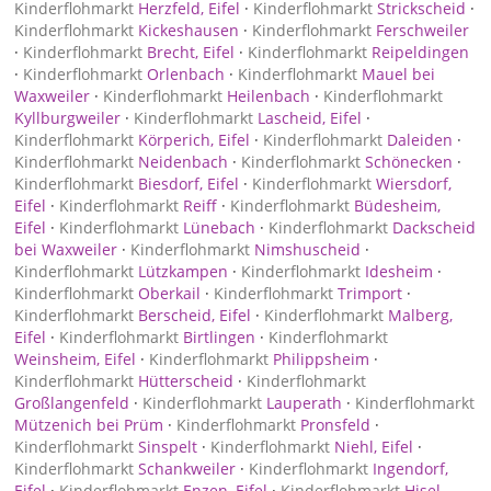
Kinderflohmarkt
Herzfeld, Eifel
·
Kinderflohmarkt
Strickscheid
·
Kinderflohmarkt
Kickeshausen
·
Kinderflohmarkt
Ferschweiler
·
Kinderflohmarkt
Brecht, Eifel
·
Kinderflohmarkt
Reipeldingen
·
Kinderflohmarkt
Orlenbach
·
Kinderflohmarkt
Mauel bei
Waxweiler
·
Kinderflohmarkt
Heilenbach
·
Kinderflohmarkt
Kyllburgweiler
·
Kinderflohmarkt
Lascheid, Eifel
·
Kinderflohmarkt
Körperich, Eifel
·
Kinderflohmarkt
Daleiden
·
Kinderflohmarkt
Neidenbach
·
Kinderflohmarkt
Schönecken
·
Kinderflohmarkt
Biesdorf, Eifel
·
Kinderflohmarkt
Wiersdorf,
Eifel
·
Kinderflohmarkt
Reiff
·
Kinderflohmarkt
Büdesheim,
Eifel
·
Kinderflohmarkt
Lünebach
·
Kinderflohmarkt
Dackscheid
bei Waxweiler
·
Kinderflohmarkt
Nimshuscheid
·
Kinderflohmarkt
Lützkampen
·
Kinderflohmarkt
Idesheim
·
Kinderflohmarkt
Oberkail
·
Kinderflohmarkt
Trimport
·
Kinderflohmarkt
Berscheid, Eifel
·
Kinderflohmarkt
Malberg,
Eifel
·
Kinderflohmarkt
Birtlingen
·
Kinderflohmarkt
Weinsheim, Eifel
·
Kinderflohmarkt
Philippsheim
·
Kinderflohmarkt
Hütterscheid
·
Kinderflohmarkt
Großlangenfeld
·
Kinderflohmarkt
Lauperath
·
Kinderflohmarkt
Mützenich bei Prüm
·
Kinderflohmarkt
Pronsfeld
·
Kinderflohmarkt
Sinspelt
·
Kinderflohmarkt
Niehl, Eifel
·
Kinderflohmarkt
Schankweiler
·
Kinderflohmarkt
Ingendorf,
Eifel
·
Kinderflohmarkt
Enzen, Eifel
·
Kinderflohmarkt
Hisel,