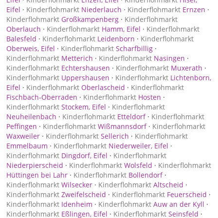
Eifel
·
Kinderflohmarkt
Niederlauch
·
Kinderflohmarkt
Ernzen
·
Kinderflohmarkt
Großkampenberg
·
Kinderflohmarkt
Oberlauch
·
Kinderflohmarkt
Hamm, Eifel
·
Kinderflohmarkt
Balesfeld
·
Kinderflohmarkt
Leidenborn
·
Kinderflohmarkt
Oberweis, Eifel
·
Kinderflohmarkt
Scharfbillig
·
Kinderflohmarkt
Metterich
·
Kinderflohmarkt
Nasingen
·
Kinderflohmarkt
Echtershausen
·
Kinderflohmarkt
Muxerath
·
Kinderflohmarkt
Uppershausen
·
Kinderflohmarkt
Lichtenborn,
Eifel
·
Kinderflohmarkt
Oberlascheid
·
Kinderflohmarkt
Fischbach-Oberraden
·
Kinderflohmarkt
Hosten
·
Kinderflohmarkt
Stockem, Eifel
·
Kinderflohmarkt
Neuheilenbach
·
Kinderflohmarkt
Etteldorf
·
Kinderflohmarkt
Peffingen
·
Kinderflohmarkt
Wißmannsdorf
·
Kinderflohmarkt
Waxweiler
·
Kinderflohmarkt
Sellerich
·
Kinderflohmarkt
Emmelbaum
·
Kinderflohmarkt
Niederweiler, Eifel
·
Kinderflohmarkt
Dingdorf, Eifel
·
Kinderflohmarkt
Niederpierscheid
·
Kinderflohmarkt
Wolsfeld
·
Kinderflohmarkt
Hüttingen bei Lahr
·
Kinderflohmarkt
Bollendorf
·
Kinderflohmarkt
Wilsecker
·
Kinderflohmarkt
Altscheid
·
Kinderflohmarkt
Zweifelscheid
·
Kinderflohmarkt
Feuerscheid
·
Kinderflohmarkt
Idenheim
·
Kinderflohmarkt
Auw an der Kyll
·
Kinderflohmarkt
Eßlingen, Eifel
·
Kinderflohmarkt
Seinsfeld
·