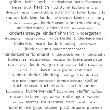
größen
herbst
helfer
herbstbasar
herbstflohmarkt
herzlich
herzenslust
hochstühle
imbiss
hüpfburg
jugendliche
jahreszeit
januar
jugendkleidung
kaffee
kaltgetränke
kaufen
kinder
kids
kind
kinderausstattung
kinderartikel
kinderbasar
kinderbekleidung
kinderausstattungen
kinderbetreuung
kinderbücher
kinderfahrräder
kinderfahrzeuge
kinderflohmarkt
kindergarten
kinderkleider
kinderkleiderbasar
kindergärten
kinderklamotten
kinderkleidung
kinderkleidermarkt
kindermöbel
kindersachen
kindersachenbasar
kindersachenflohmarkt
kinderschminken
kinderschuhe
kindersitze
kindertagesstätte
kinderspielzeug
kinderstände
kinderwagen
kita
kindertaschen
kinderzimmer
klamotten
kleiderbasar
kleider
kleidergrößen
kleidermarkt
kleiderständer
kleidung
kleidungsstücke
kleinkind
kuchen
kleinkinder
kommissionsbasar
kommissionsware
kuchenbasar
kuchenbuffet
kuchenspende
kuchenverkauf
käufer
kuchentheke
kuscheltiere
laufgitter
mitbringen
leckeren
laufräder
lego
mamas
modische
mutterpass
montag
märz
monate
möbel
mütter
nummernvergabe
platz
oktober
playmobil
plüschtiere