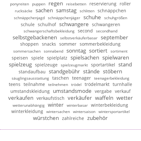
regen
reservierung
roller
ponyreiten
puppen
reisebetten
sachen
samstag
schnäppchen
rucksäcke
schlitten
schuhe
schnäppchenjagd
schnäppchenjäger
schuhgrößen
schwangere
schule
schulhof
schwangeren
second
schwangerschaftsbekleidung
secondhand
selbstgebackenen
september
selbstverkäuferbasar
shoppen
snacks
sommer
sommerbekleidung
sonntag
sortiert
sommersachen
sonnabend
sortiment
spielsachen
spielwaren
speisen
spiele
spielplatz
spielzeug
stand
spielzeuge
sportartikel
spielzeugmarkt
standgebühr
stände
stöbern
standaufbau
taschen
teenager
säuglingsausstattung
teenagerbekleidung
teens
teilnahme
trödelmarkt
turnhalle
teilnehmen
trödel
umstandsmode
umstandskleidung
vergabe
verkauf
verkaufen
verkäufer
waffeln
wetter
verkaufstisch
winter
winterbekleidung
wetterunabhängig
winterbasar
winterkleidung
wintersachen
wintersaison
wintersportartikel
würstchen
zubehör
zahlreiche