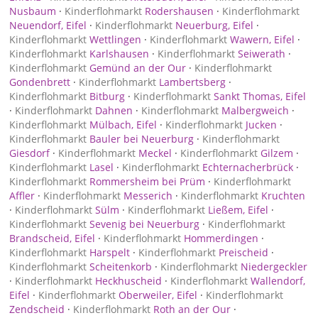
Nusbaum
·
Kinderflohmarkt
Rodershausen
·
Kinderflohmarkt
Neuendorf, Eifel
·
Kinderflohmarkt
Neuerburg, Eifel
·
Kinderflohmarkt
Wettlingen
·
Kinderflohmarkt
Wawern, Eifel
·
Kinderflohmarkt
Karlshausen
·
Kinderflohmarkt
Seiwerath
·
Kinderflohmarkt
Gemünd an der Our
·
Kinderflohmarkt
Gondenbrett
·
Kinderflohmarkt
Lambertsberg
·
Kinderflohmarkt
Bitburg
·
Kinderflohmarkt
Sankt Thomas, Eifel
·
Kinderflohmarkt
Dahnen
·
Kinderflohmarkt
Malbergweich
·
Kinderflohmarkt
Mülbach, Eifel
·
Kinderflohmarkt
Jucken
·
Kinderflohmarkt
Bauler bei Neuerburg
·
Kinderflohmarkt
Giesdorf
·
Kinderflohmarkt
Meckel
·
Kinderflohmarkt
Gilzem
·
Kinderflohmarkt
Lasel
·
Kinderflohmarkt
Echternacherbrück
·
Kinderflohmarkt
Rommersheim bei Prüm
·
Kinderflohmarkt
Affler
·
Kinderflohmarkt
Messerich
·
Kinderflohmarkt
Kruchten
·
Kinderflohmarkt
Sülm
·
Kinderflohmarkt
Ließem, Eifel
·
Kinderflohmarkt
Sevenig bei Neuerburg
·
Kinderflohmarkt
Brandscheid, Eifel
·
Kinderflohmarkt
Hommerdingen
·
Kinderflohmarkt
Harspelt
·
Kinderflohmarkt
Preischeid
·
Kinderflohmarkt
Scheitenkorb
·
Kinderflohmarkt
Niedergeckler
·
Kinderflohmarkt
Heckhuscheid
·
Kinderflohmarkt
Wallendorf,
Eifel
·
Kinderflohmarkt
Oberweiler, Eifel
·
Kinderflohmarkt
Zendscheid
·
Kinderflohmarkt
Roth an der Our
·