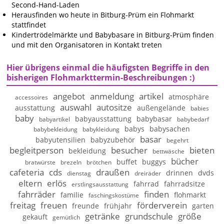
Second-Hand-Laden
Herausfinden wo heute in Bitburg-Prüm ein Flohmarkt
stattfindet
Kindertrödelmärkte und Babybasare in Bitburg-Prüm finden
und mit den Organisatoren in Kontakt treten
Hier übrigens einmal die häufigsten Begriffe in den
bisherigen Flohmarkttermin-Beschreibungen :)
angebot
anmeldung
artikel
atmosphäre
accessoires
auswahl
autositze
ausstattung
außengelände
babies
baby
babyausstattung
babybasar
babyartikel
babybedarf
babys
babysachen
babybekleidung
babykleidung
basar
babyutensilien
babyzubehör
begehrt
begleitperson
besucher
bieten
bekleidung
bettwäsche
bücher
buffet
buggys
bratwürste
brezeln
brötchen
cafeteria
cds
draußen
drinnen
dvds
dienstag
dreiräder
eltern
erlös
fahrrad
fahrradsitze
erstlingsausstattung
fahrräder
finden
familie
flohmarkt
faschingskostüme
freitag
freuen
förderverein
freunde
frühjahr
garten
getränke
grundschule
größe
gekauft
gemütlich