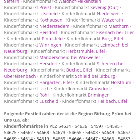
Seffern
·
Kinderflohmarkt
Waldhof-Falkenstein
·
Kinderflohmarkt
Preist
·
Kinderflohmarkt
Sevenig (Our)
·
Kinderflohmarkt
Utscheid
·
Kinderflohmarkt
Niederweis
·
Kinderflohmarkt
Koxhausen
·
Kinderflohmarkt
Watzerath
·
Kinderflohmarkt
Niederstedem
·
Kinderflohmarkt
Masthorn
·
Kinderflohmarkt
Heisdorf
·
Kinderflohmarkt
Eisenach bei Trier
·
Kinderflohmarkt
Pintesfeld
·
Kinderflohmarkt
Burg, Eifel
·
Kinderflohmarkt
Winringen
·
Kinderflohmarkt
Leimbach bei
Neuerburg
·
Kinderflohmarkt
Herbstmühle, Eifel
·
Kinderflohmarkt
Manderscheid bei Waxweiler
·
Kinderflohmarkt
Hersdorf
·
Kinderflohmarkt
Scheuern bei
Neuerburg
·
Kinderflohmarkt
Buchet, Eifel
·
Kinderflohmarkt
Übereisenbach
·
Kinderflohmarkt
Schleid bei Bitburg
·
Kinderflohmarkt
Hargarten, Eifel
·
Kinderflohmarkt
Holsthum
·
Kinderflohmarkt
Usch
·
Kinderflohmarkt
Gransdorf
·
Kinderflohmarkt
Röhl
·
Kinderflohmarkt
Brimingen
·
Kinderflohmarkt
Euscheid
·
Kinderflohmarkt
Heilbach, Eifel
Folgende Postleitzahlen deckt die Region Bitburg-Prüm bei
uns u.a. ab:
Kinderflohmärkte in PLZ
54634 ·
54636 ·
54597 ·
54595 ·
54675 ·
54662 ·
54668 ·
54673 ·
54655 ·
54608 ·
54649 ·
54657 ·
54689 ·
54614 ·
54619 ·
54669 ·
54646 ·
54647 ·
54666 ·
54687 ·