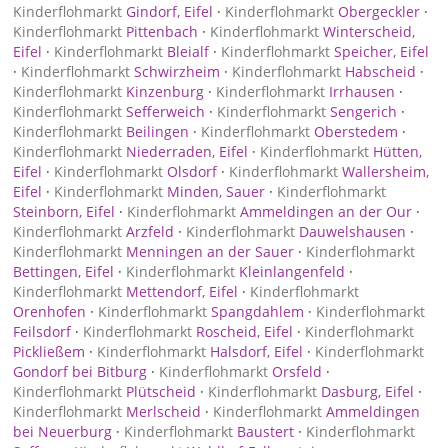
Kinderflohmarkt
Gindorf, Eifel
·
Kinderflohmarkt
Obergeckler
·
Kinderflohmarkt
Pittenbach
·
Kinderflohmarkt
Winterscheid,
Eifel
·
Kinderflohmarkt
Bleialf
·
Kinderflohmarkt
Speicher, Eifel
·
Kinderflohmarkt
Schwirzheim
·
Kinderflohmarkt
Habscheid
·
Kinderflohmarkt
Kinzenburg
·
Kinderflohmarkt
Irrhausen
·
Kinderflohmarkt
Sefferweich
·
Kinderflohmarkt
Sengerich
·
Kinderflohmarkt
Beilingen
·
Kinderflohmarkt
Oberstedem
·
Kinderflohmarkt
Niederraden, Eifel
·
Kinderflohmarkt
Hütten,
Eifel
·
Kinderflohmarkt
Olsdorf
·
Kinderflohmarkt
Wallersheim,
Eifel
·
Kinderflohmarkt
Minden, Sauer
·
Kinderflohmarkt
Steinborn, Eifel
·
Kinderflohmarkt
Ammeldingen an der Our
·
Kinderflohmarkt
Arzfeld
·
Kinderflohmarkt
Dauwelshausen
·
Kinderflohmarkt
Menningen an der Sauer
·
Kinderflohmarkt
Bettingen, Eifel
·
Kinderflohmarkt
Kleinlangenfeld
·
Kinderflohmarkt
Mettendorf, Eifel
·
Kinderflohmarkt
Orenhofen
·
Kinderflohmarkt
Spangdahlem
·
Kinderflohmarkt
Feilsdorf
·
Kinderflohmarkt
Roscheid, Eifel
·
Kinderflohmarkt
Pickließem
·
Kinderflohmarkt
Halsdorf, Eifel
·
Kinderflohmarkt
Gondorf bei Bitburg
·
Kinderflohmarkt
Orsfeld
·
Kinderflohmarkt
Plütscheid
·
Kinderflohmarkt
Dasburg, Eifel
·
Kinderflohmarkt
Merlscheid
·
Kinderflohmarkt
Ammeldingen
bei Neuerburg
·
Kinderflohmarkt
Baustert
·
Kinderflohmarkt