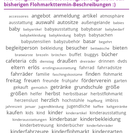
bisherigen Flohmarkttermin-Beschreibungen :)
angebot
anmeldung
artikel
atmosphäre
accessoires
auswahl
autositze
ausstattung
außengelände
babies
baby
babyausstattung
babybasar
babyartikel
babybedarf
babys
babysachen
babybekleidung
babykleidung
basar
babyutensilien
babyzubehör
begehrt
begleitperson
besucher
bieten
bekleidung
bettwäsche
bücher
buffet
buggys
bratwürste
brezeln
brötchen
cafeteria
cds
draußen
drinnen
dvds
dienstag
dreiräder
eltern
erlös
fahrrad
fahrradsitze
erstlingsausstattung
fahrräder
finden
familie
flohmarkt
faschingskostüme
freitag
freuen
förderverein
freunde
frühjahr
garten
getränke
grundschule
größe
gekauft
gemütlich
größen
herbst
helfer
herbstbasar
herbstflohmarkt
herzlich
herzenslust
hochstühle
imbiss
hüpfburg
jugendliche
jahreszeit
januar
jugendkleidung
kaffee
kaltgetränke
kaufen
kinder
kids
kind
kinderausstattung
kinderartikel
kinderbasar
kinderbekleidung
kinderausstattungen
kinderbetreuung
kinderbücher
kinderfahrräder
kinderfahrzeuge
kinderflohmarkt
kindergarten