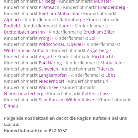
Kinderflohmarkt
Brixlegg
·
Kinderflohmarkt
Münster
·
Kinderflohmarkt
Kramsach
·
Kinderflohmarkt
Brandenberg
·
Kinderflohmarkt
Reith im Alpbachtal
·
Kinderflohmarkt
Alpbach
·
Kinderflohmarkt
Rattenberg
·
Kinderflohmarkt
Radfeld
·
Kinderflohmarkt
Kundl
·
Kinderflohmarkt
Breitenbach am Inn
·
Kinderflohmarkt
Bruck am Ziller
·
Kinderflohmarkt
Wörgl
·
Kinderflohmarkt
Söll
·
Kinderflohmarkt
Wildschönau-Oberau
·
Kinderflohmarkt
Wildschönau-Auffach
·
Kinderflohmarkt
Angerberg
·
Kinderflohmarkt
Angath
·
Kinderflohmarkt
Kirchbichl
·
Kinderflohmarkt
Bad Häring
·
Kinderflohmarkt
Mariastein
·
Kinderflohmarkt
Schwoich
·
Kinderflohmarkt
Thiersee
·
Kinderflohmarkt
Langkampfen
·
Kinderflohmarkt
Ebbs
·
Kinderflohmarkt
Niederndorf
·
Kinderflohmarkt
Erl
·
Kinderflohmarkt
Walchsee
·
Kinderflohmarkt
Niederndorferberg
·
Kinderflohmarkt
Rettenschöss
·
Kinderflohmarkt
Scheffau am Wilden Kaiser
·
Kinderflohmarkt
Ellmau
Folgende Postleitzahlen deckt die Region Kufstein bei uns
u.a. ab:
Kinderflohmärkte in PLZ
6352