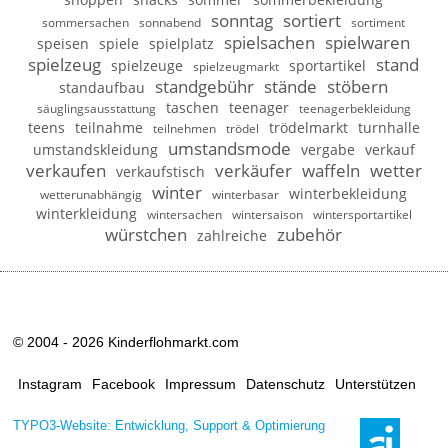
sonntag
sortiert
sommersachen
sonnabend
sortiment
spielsachen
spielwaren
speisen
spiele
spielplatz
spielzeug
stand
spielzeuge
sportartikel
spielzeugmarkt
standgebühr
stände
stöbern
standaufbau
taschen
teenager
säuglingsausstattung
teenagerbekleidung
teens
teilnahme
trödelmarkt
turnhalle
teilnehmen
trödel
umstandsmode
umstandskleidung
vergabe
verkauf
verkaufen
verkäufer
waffeln
wetter
verkaufstisch
winter
winterbekleidung
wetterunabhängig
winterbasar
winterkleidung
wintersachen
wintersaison
wintersportartikel
würstchen
zubehör
zahlreiche
© 2004 - 2026 Kinderflohmarkt.com
Instagram
Facebook
Impressum
Datenschutz
Unterstützen
TYPO3-Website: Entwicklung, Support & Optimierung