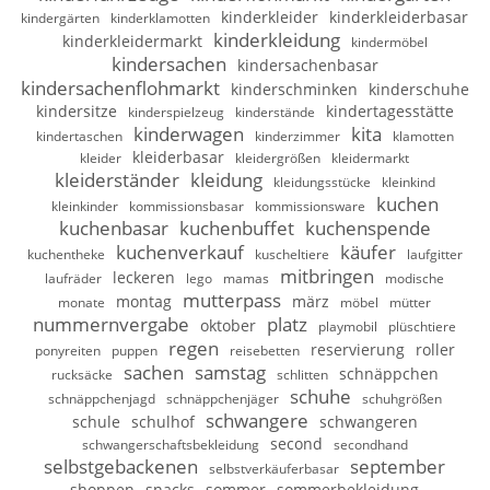
kinderkleider
kinderkleiderbasar
kindergärten
kinderklamotten
kinderkleidung
kinderkleidermarkt
kindermöbel
kindersachen
kindersachenbasar
kindersachenflohmarkt
kinderschminken
kinderschuhe
kindersitze
kindertagesstätte
kinderspielzeug
kinderstände
kinderwagen
kita
kindertaschen
kinderzimmer
klamotten
kleiderbasar
kleider
kleidergrößen
kleidermarkt
kleiderständer
kleidung
kleidungsstücke
kleinkind
kuchen
kleinkinder
kommissionsbasar
kommissionsware
kuchenbasar
kuchenbuffet
kuchenspende
kuchenverkauf
käufer
kuchentheke
kuscheltiere
laufgitter
mitbringen
leckeren
laufräder
lego
mamas
modische
mutterpass
montag
märz
monate
möbel
mütter
nummernvergabe
platz
oktober
playmobil
plüschtiere
regen
reservierung
roller
ponyreiten
puppen
reisebetten
sachen
samstag
schnäppchen
rucksäcke
schlitten
schuhe
schnäppchenjagd
schnäppchenjäger
schuhgrößen
schwangere
schule
schulhof
schwangeren
second
schwangerschaftsbekleidung
secondhand
selbstgebackenen
september
selbstverkäuferbasar
shoppen
snacks
sommer
sommerbekleidung