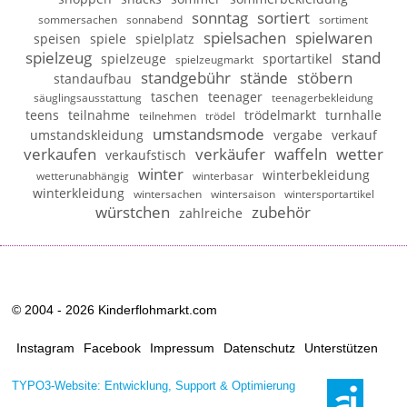
sonntag
sortiert
sommersachen
sonnabend
sortiment
spielsachen
spielwaren
speisen
spiele
spielplatz
spielzeug
stand
spielzeuge
sportartikel
spielzeugmarkt
standgebühr
stände
stöbern
standaufbau
taschen
teenager
säuglingsausstattung
teenagerbekleidung
teens
teilnahme
trödelmarkt
turnhalle
teilnehmen
trödel
umstandsmode
umstandskleidung
vergabe
verkauf
verkaufen
verkäufer
waffeln
wetter
verkaufstisch
winter
winterbekleidung
wetterunabhängig
winterbasar
winterkleidung
wintersachen
wintersaison
wintersportartikel
würstchen
zubehör
zahlreiche
© 2004 - 2026 Kinderflohmarkt.com
Instagram
Facebook
Impressum
Datenschutz
Unterstützen
TYPO3-Website: Entwicklung, Support & Optimierung