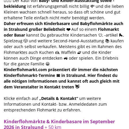
🙋🏻‍♀️ Der Kauf von
Baby- und Kinder-Ausstattung sowie -
bekleidung
ist erfahrungsgemäß nicht billig 💸 und die lieben
Kleinen wachsen schnell heraus, so dass oft schöne und gut
erhaltene Teile einfach nicht mehr benötigt werden.
Daher erfreuen sich Kinderbasare und Babyflohmärkte auch
in Stralsund großer Beliebtheit ❤️
Auf so einem
Flohmarkt
oder Basar
kannst Du gebrauchte Kindersachen 👕, -artikel 🛼,
Spielzeug 🎲 und weitere Second-Hand-Ausstattung 📚 kaufen
oder auch selbst verkaufen. Meistens gibt es im Rahmen des
Flohmarktes auch Kuchen 🍰, Waffeln 🧇 und die Kinder
können auch Dinge entdecken 🚜 oder spielen. Ein Erlebnis
für die ganze Familie 😀
Kinderflohmarkt.com präsentiert dir immer die nächsten
Kinderflohmarkt-Termine 📅 in Stralsund. Hier findest du
alle nötigen Informationen und kannst oft auch gleich mit
dem Veranstalter in Kontakt treten 👋
Klicke einfach auf
„Details & Kontakt“
um weitere
Informationen und Kontakt- bzw. Anmeldedaten zum
entsprechenden Flohmarkt zu erfahren.
Kinderflohmärkte & Kinderbasare im September
2026 in Stralsund
+ 50 km