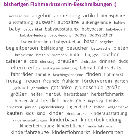
bisherigen Flohmarkttermin-Beschreibungen :)
angebot
anmeldung
artikel
atmosphäre
accessoires
auswahl
autositze
ausstattung
außengelände
babies
baby
babyausstattung
babybasar
babyartikel
babybedarf
babys
babysachen
babybekleidung
babykleidung
basar
babyutensilien
babyzubehör
begehrt
begleitperson
besucher
bieten
bekleidung
bettwäsche
bücher
buffet
buggys
bratwürste
brezeln
brötchen
cafeteria
cds
draußen
drinnen
dvds
dienstag
dreiräder
eltern
erlös
fahrrad
fahrradsitze
erstlingsausstattung
fahrräder
finden
familie
flohmarkt
faschingskostüme
freitag
freuen
förderverein
freunde
frühjahr
garten
getränke
grundschule
größe
gekauft
gemütlich
größen
herbst
helfer
herbstbasar
herbstflohmarkt
herzlich
herzenslust
hochstühle
imbiss
hüpfburg
jugendliche
jahreszeit
januar
jugendkleidung
kaffee
kaltgetränke
kaufen
kinder
kids
kind
kinderausstattung
kinderartikel
kinderbasar
kinderbekleidung
kinderausstattungen
kinderbetreuung
kinderbücher
kinderfahrräder
kinderfahrzeuge
kinderflohmarkt
kindergarten