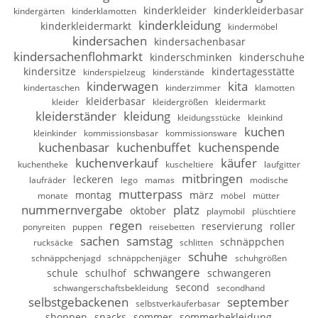
kinderkleider
kinderkleiderbasar
kindergärten
kinderklamotten
kinderkleidung
kinderkleidermarkt
kindermöbel
kindersachen
kindersachenbasar
kindersachenflohmarkt
kinderschminken
kinderschuhe
kindersitze
kindertagesstätte
kinderspielzeug
kinderstände
kinderwagen
kita
kindertaschen
kinderzimmer
klamotten
kleiderbasar
kleider
kleidergrößen
kleidermarkt
kleiderständer
kleidung
kleidungsstücke
kleinkind
kuchen
kleinkinder
kommissionsbasar
kommissionsware
kuchenbasar
kuchenbuffet
kuchenspende
kuchenverkauf
käufer
kuchentheke
kuscheltiere
laufgitter
mitbringen
leckeren
laufräder
lego
mamas
modische
mutterpass
montag
märz
monate
möbel
mütter
nummernvergabe
platz
oktober
playmobil
plüschtiere
regen
reservierung
roller
ponyreiten
puppen
reisebetten
sachen
samstag
schnäppchen
rucksäcke
schlitten
schuhe
schnäppchenjagd
schnäppchenjäger
schuhgrößen
schwangere
schule
schulhof
schwangeren
second
schwangerschaftsbekleidung
secondhand
selbstgebackenen
september
selbstverkäuferbasar
shoppen
snacks
sommer
sommerbekleidung