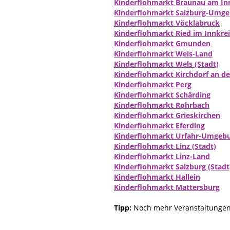
Kinderflohmarkt Braunau am In
Kinderflohmarkt Salzburg-Umg
Kinderflohmarkt Vöcklabruck
Kinderflohmarkt Ried im Innkrei
Kinderflohmarkt Gmunden
Kinderflohmarkt Wels-Land
Kinderflohmarkt Wels (Stadt)
Kinderflohmarkt Kirchdorf an d
Kinderflohmarkt Perg
Kinderflohmarkt Schärding
Kinderflohmarkt Rohrbach
Kinderflohmarkt Grieskirchen
Kinderflohmarkt Eferding
Kinderflohmarkt Urfahr-Umgeb
Kinderflohmarkt Linz (Stadt)
Kinderflohmarkt Linz-Land
Kinderflohmarkt Salzburg (Stadt
Kinderflohmarkt Hallein
Kinderflohmarkt Mattersburg
Tipp:
Noch mehr Veranstaltungen 