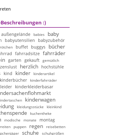
treten
-Beschreibungen :)
baby
außengelände
babies
n
babyutensilien
babyzubehör
bücher
buffet
buggys
rötchen
fahrräder
ahrrad
fahrradsitze
in
garten
gekauft
gemütlich
herzlich
zenslust
hochstühle
kinder
s
kind
kinderartikel
kinderbücher
kinderfahrräder
leider
kinderkleiderbasar
indersachenflohmarkt
kinderwagen
indertaschen
eidung
kleidungsstücke
kleinkind
chenspende
kuchentheke
n
montag
modische
monate
regen
reiten
puppen
reisebetten
schuhe
pchenjäger
schuhgrößen