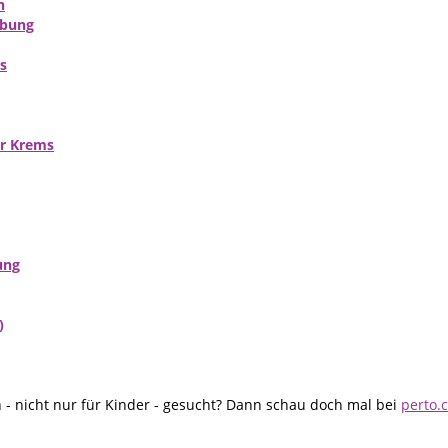
n
ebung
s
er Krems
ung
)
- nicht nur für Kinder - gesucht? Dann schau doch mal bei
perto.