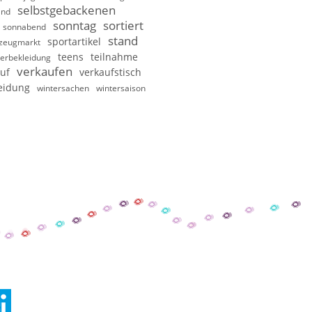
selbstgebackenen
and
sonntag
sortiert
sonnabend
stand
sportartikel
lzeugmarkt
teens
teilnahme
erbekleidung
verkaufen
uf
verkaufstisch
eidung
wintersachen
wintersaison