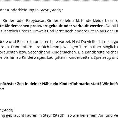
er Kinderkleidung in Steyr (Stadt)?
h Kinder- oder Babybasar, Kindertrödelmarkt, Kinderkleiderbasar 
hte Kindersachen preiswert gekauft oder verkauft werden
. Damit 
 zusätzlich unsere Umwelt und lernt noch andere Eltern aus der
kte und Basare in unserer Liste vorbei. Hast Du vielleicht noch g
erden. Dann informiere Dich beim jeweiligen Termin über Möglichk
ebrauchten bzw. Secondhand Kindersachen. Die Bandbreite reich
 bis hin zu Kinderwagen, Laufgittern, Kinderbetten, Spielzeug un
ächster Zeit in deiner Nähe ein Kinderflohmarkt statt? Wir helf
27!
 (Stadt)
g gebraucht kaufen in Steyr (Stadt) - so wie bei einem An- und 