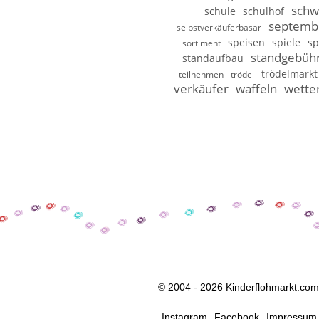
schw
schule
schulhof
septemb
selbstverkäuferbasar
speisen
spiele
sp
sortiment
standgebüh
standaufbau
trödelmarkt
teilnehmen
trödel
verkäufer
waffeln
wette
© 2004 - 2026 Kinderflohmarkt.com
Instagram
Facebook
Impressum