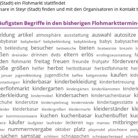
Stadt) ein Flohmarkt stattfindet
re in Steyr (Stadt) finden und mit den Organisatoren in Kontakt 
äufigsten Begriffe in den bisherigen Flohmarkttermin
ldung
artikel
auswahl
autositze
atmosphäre
ausstattung
abybasar
babys
babysache
babybedarf
babybekleidung
babykleidung
n
besucher
bieten
bekleidung
bettwäsche
bratwürste
brezeln
b
ßen
eltern
erlös
drinnen
dvds
f
dreiräder
erstlingsausstattung
nden
freitag
freuen
fördervere
flohmarkt
freunde
frühjahr
öße
größen
herbst
helfer
herbstbasar
herbstflohmarkt
her
kaufen
jugendliche
kid
januar
jugendkleidung
kaffee
kaltgetränke
kinderbasar
kinderbekleidung
kinderbetreuung
sstattungen
derflohmarkt
kindergarten
kinderk
kindergärten
kinderklamotten
derkleidung
kindersachen
k
kindersachenbasar
kindermöbel
schuhe
kindersitze
kindertagesstätte
kinderspielzeug
kinderstände
k
kleiderständer
kl
kleiderbasar
leider
kleidergrößen
kleidermarkt
kuchen
kuchenbasar
kuchenbuffet
ku
ar
kommissionsware
käufer
mitbringe
leckeren
iere
laufgitter
laufräder
lego
mamas
nummernvergabe
platz
oktober
ter
playmobil
plüschtiere
pony
sachen
samstag
schnäppchen
schlitten
schnäppchenjagd
schnäp