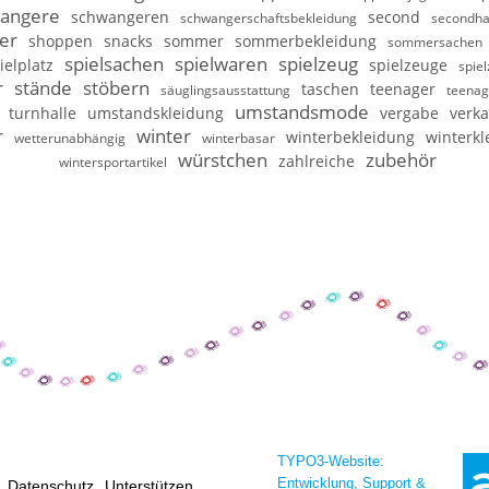
angere
schwangeren
second
schwangerschaftsbekleidung
secondh
er
shoppen
snacks
sommer
sommerbekleidung
sommersachen
spielsachen
spielwaren
spielzeug
ielplatz
spielzeuge
spie
r
stände
stöbern
taschen
teenager
säuglingsausstattung
teenag
umstandsmode
turnhalle
umstandskleidung
vergabe
verka
r
winter
winterbekleidung
winterkl
wetterunabhängig
winterbasar
würstchen
zubehör
zahlreiche
wintersportartikel
TYPO3-Website:
Entwicklung, Support &
Datenschutz
Unterstützen