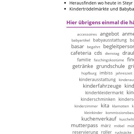
Herausfinden wo heute in Steyr (
Kindertrödelmärkte und Babybasa
Hier übrigens einmal die h
angebot
anme
accessoires
babyausstattung
b
babyartikel
basar
begleitperso
begehrt
cafeteria
cds
drau
dienstag
fi
familie
faschingskostüme
getränke
grundschule
gr
imbiss
hüpfburg
jahreszeit
kinderausstattung
kinderau
kinderfahrzeuge
kin
kin
kinderkleidermarkt
kinderschminken
kinder
kita
kinderzimmer
klamotten
k
kleinkinder
kommissionsbas
kuchenverkauf
kuschelt
mutterpass
märz
möbel
müt
reservierung
roller
rucksäcke