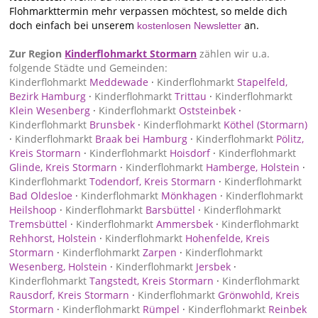
Flohmarkttermin mehr verpassen möchtest, so melde dich
doch einfach bei unserem
an.
kostenlosen Newsletter
Zur Region
Kinderflohmarkt Stormarn
zählen wir u.a.
folgende Städte und Gemeinden:
Kinderflohmarkt
Meddewade
·
Kinderflohmarkt
Stapelfeld,
Bezirk Hamburg
·
Kinderflohmarkt
Trittau
·
Kinderflohmarkt
Klein Wesenberg
·
Kinderflohmarkt
Oststeinbek
·
Kinderflohmarkt
Brunsbek
·
Kinderflohmarkt
Köthel (Stormarn)
·
Kinderflohmarkt
Braak bei Hamburg
·
Kinderflohmarkt
Pölitz,
Kreis Stormarn
·
Kinderflohmarkt
Hoisdorf
·
Kinderflohmarkt
Glinde, Kreis Stormarn
·
Kinderflohmarkt
Hamberge, Holstein
·
Kinderflohmarkt
Todendorf, Kreis Stormarn
·
Kinderflohmarkt
Bad Oldesloe
·
Kinderflohmarkt
Mönkhagen
·
Kinderflohmarkt
Heilshoop
·
Kinderflohmarkt
Barsbüttel
·
Kinderflohmarkt
Tremsbüttel
·
Kinderflohmarkt
Ammersbek
·
Kinderflohmarkt
Rehhorst, Holstein
·
Kinderflohmarkt
Hohenfelde, Kreis
Stormarn
·
Kinderflohmarkt
Zarpen
·
Kinderflohmarkt
Wesenberg, Holstein
·
Kinderflohmarkt
Jersbek
·
Kinderflohmarkt
Tangstedt, Kreis Stormarn
·
Kinderflohmarkt
Rausdorf, Kreis Stormarn
·
Kinderflohmarkt
Grönwohld, Kreis
Stormarn
·
Kinderflohmarkt
Rümpel
·
Kinderflohmarkt
Reinbek