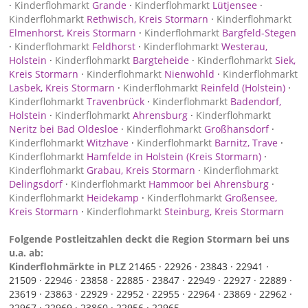
·
Kinderflohmarkt
Grande
·
Kinderflohmarkt
Lütjensee
·
Kinderflohmarkt
Rethwisch, Kreis Stormarn
·
Kinderflohmarkt
Elmenhorst, Kreis Stormarn
·
Kinderflohmarkt
Bargfeld-Stegen
·
Kinderflohmarkt
Feldhorst
·
Kinderflohmarkt
Westerau,
Holstein
·
Kinderflohmarkt
Bargteheide
·
Kinderflohmarkt
Siek,
Kreis Stormarn
·
Kinderflohmarkt
Nienwohld
·
Kinderflohmarkt
Lasbek, Kreis Stormarn
·
Kinderflohmarkt
Reinfeld (Holstein)
·
Kinderflohmarkt
Travenbrück
·
Kinderflohmarkt
Badendorf,
Holstein
·
Kinderflohmarkt
Ahrensburg
·
Kinderflohmarkt
Neritz bei Bad Oldesloe
·
Kinderflohmarkt
Großhansdorf
·
Kinderflohmarkt
Witzhave
·
Kinderflohmarkt
Barnitz, Trave
·
Kinderflohmarkt
Hamfelde in Holstein (Kreis Stormarn)
·
Kinderflohmarkt
Grabau, Kreis Stormarn
·
Kinderflohmarkt
Delingsdorf
·
Kinderflohmarkt
Hammoor bei Ahrensburg
·
Kinderflohmarkt
Heidekamp
·
Kinderflohmarkt
Großensee,
Kreis Stormarn
·
Kinderflohmarkt
Steinburg, Kreis Stormarn
Folgende Postleitzahlen deckt die Region Stormarn bei uns
u.a. ab:
Kinderflohmärkte in PLZ
21465 ·
22926 ·
23843 ·
22941 ·
21509 ·
22946 ·
23858 ·
22885 ·
23847 ·
22949 ·
22927 ·
22889 ·
23619 ·
23863 ·
22929 ·
22952 ·
22955 ·
22964 ·
23869 ·
22962 ·
22967 ·
22969 ·
23860 ·
22956 ·
22965