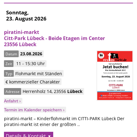
Sonntag,
23. August 2026
piratini-markt
Citt-Park Lübeck - Beide Etagen im Center
23556 Lübeck
23.08.2026
Datum
11 - 15:30 Uhr
Zeit
Flohmarkt mit Ständen
Typ
€ kommerzieller Charakter
Herrenholz 14
,
23556
Lübeck
Adresse
Anfahrt ›
Termin im Kalender speichern ›
piratini-markt – Kinderflohmarkt im CITTI-PARK Lübeck Der
piratini-markt ist einer der größten ..
Details & Kontakt