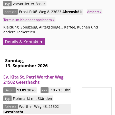
vorsortierter Basar
Typ
Ernst-Prüß-Weg 8
,
23623
Ahrensbök
Adresse
Anfahrt ›
Termin im Kalender speichern ›
Kleidung, Spielzeug, Alltagsdinge… Kaffee, Kuchen und
andere Leckereien..
Details & Kontakt
Sonntag,
13. September 2026
Ev. Kita St. Petri Worther Weg
21502 Geesthacht
13.09.2026
10 - 13 Uhr
Datum
Zeit
Flohmarkt mit Ständen
Typ
Worther Weg 48
,
21502
Adresse
Geesthacht