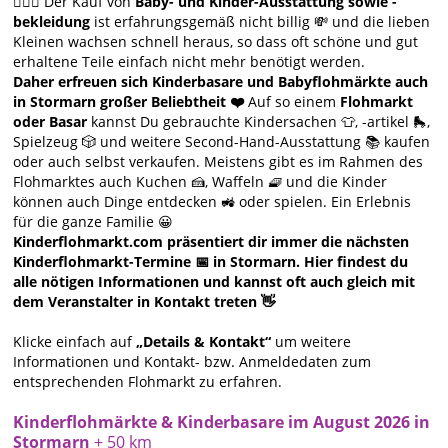
🙋🏻‍♀️ Der Kauf von
Baby- und Kinder-Ausstattung sowie -
bekleidung
ist erfahrungsgemäß nicht billig 💸 und die lieben
Kleinen wachsen schnell heraus, so dass oft schöne und gut
erhaltene Teile einfach nicht mehr benötigt werden.
Daher erfreuen sich Kinderbasare und Babyflohmärkte auch
in Stormarn großer Beliebtheit ❤️
Auf so einem
Flohmarkt
oder Basar
kannst Du gebrauchte Kindersachen 👕, -artikel 🛼,
Spielzeug 🎲 und weitere Second-Hand-Ausstattung 📚 kaufen
oder auch selbst verkaufen. Meistens gibt es im Rahmen des
Flohmarktes auch Kuchen 🍰, Waffeln 🧇 und die Kinder
können auch Dinge entdecken 🚜 oder spielen. Ein Erlebnis
für die ganze Familie 😀
Kinderflohmarkt.com präsentiert dir immer die nächsten
Kinderflohmarkt-Termine 📅 in Stormarn. Hier findest du
alle nötigen Informationen und kannst oft auch gleich mit
dem Veranstalter in Kontakt treten 👋
Klicke einfach auf
„Details & Kontakt“
um weitere
Informationen und Kontakt- bzw. Anmeldedaten zum
entsprechenden Flohmarkt zu erfahren.
Kinderflohmärkte & Kinderbasare im August 2026 in
Stormarn
+ 50 km