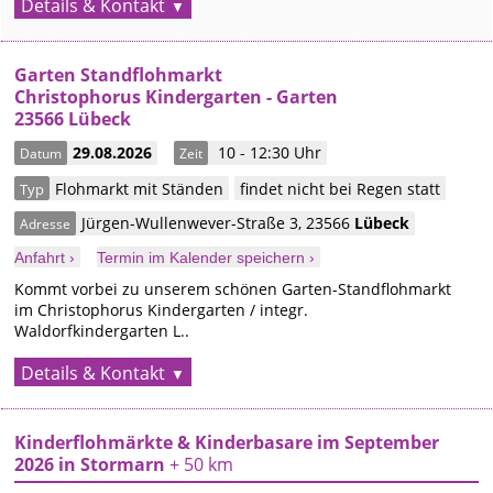
Details & Kontakt
Garten Standflohmarkt
Christophorus Kindergarten - Garten
23566 Lübeck
29.08.2026
10 - 12:30 Uhr
Datum
Zeit
Flohmarkt mit Ständen
findet nicht bei Regen statt
Typ
Jürgen-Wullenwever-Straße 3
,
23566
Lübeck
Adresse
Anfahrt ›
Termin im Kalender speichern ›
Kommt vorbei zu unserem schönen Garten-Standflohmarkt
im Christophorus Kindergarten / integr.
Waldorfkindergarten L..
Details & Kontakt
Kinderflohmärkte & Kinderbasare im September
2026 in Stormarn
+ 50 km