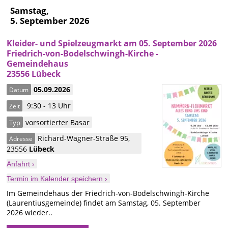
Samstag,
5. September 2026
Kleider- und Spielzeugmarkt am 05. September 2026
Friedrich-von-Bodelschwingh-Kirche -
Gemeindehaus
23556 Lübeck
05.09.2026
Datum
9:30 - 13 Uhr
Zeit
vorsortierter Basar
Typ
Richard-Wagner-Straße 95
,
Adresse
23556
Lübeck
Anfahrt ›
Termin im Kalender speichern ›
Im Gemeindehaus der Friedrich-von-Bodelschwingh-Kirche
(Laurentiusgemeinde) findet am Samstag, 05. September
2026 wieder..