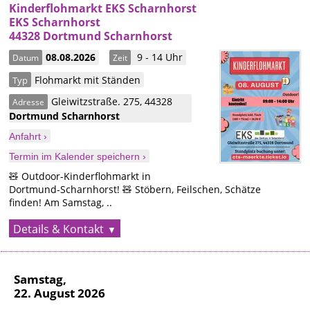
Kinderflohmarkt EKS Scharnhorst
EKS Scharnhorst
44328 Dortmund Scharnhorst
08.08.2026
9 - 14 Uhr
Datum
Zeit
Flohmarkt mit Ständen
Typ
Gleiwitzstraße. 275
,
44328
Adresse
Dortmund
Scharnhorst
Anfahrt ›
Termin im Kalender speichern ›
🧸 Outdoor-Kinderflohmarkt in
Dortmund-Scharnhorst! 🧸 Stöbern, Feilschen, Schätze
finden! Am Samstag, ..
Details & Kontakt
Samstag,
22. August 2026