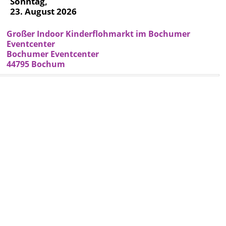
Sonntag,
23. August 2026
Großer Indoor Kinderflohmarkt im Bochumer
Eventcenter
Bochumer Eventcenter
44795 Bochum
Datum
23.08.2026
Zeit
11 -
16
Uhr
Typ
Flohmarkt
mit
Ständen
Adresse
Rombacher
Hütte 6-8
,