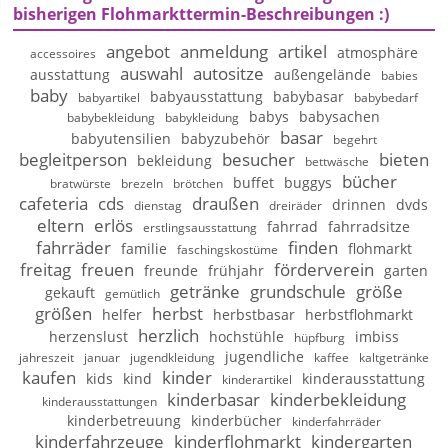
bisherigen Flohmarkttermin-Beschreibungen :)
angebot
anmeldung
artikel
atmosphäre
accessoires
auswahl
autositze
ausstattung
außengelände
babies
baby
babyausstattung
babybasar
babyartikel
babybedarf
babys
babysachen
babybekleidung
babykleidung
basar
babyutensilien
babyzubehör
begehrt
begleitperson
besucher
bieten
bekleidung
bettwäsche
bücher
buffet
buggys
bratwürste
brezeln
brötchen
cafeteria
cds
draußen
drinnen
dvds
dienstag
dreiräder
eltern
erlös
fahrrad
fahrradsitze
erstlingsausstattung
fahrräder
finden
familie
flohmarkt
faschingskostüme
freitag
freuen
förderverein
freunde
frühjahr
garten
getränke
grundschule
größe
gekauft
gemütlich
größen
herbst
helfer
herbstbasar
herbstflohmarkt
herzlich
herzenslust
hochstühle
imbiss
hüpfburg
jugendliche
jahreszeit
januar
jugendkleidung
kaffee
kaltgetränke
kaufen
kinder
kids
kind
kinderausstattung
kinderartikel
kinderbasar
kinderbekleidung
kinderausstattungen
kinderbetreuung
kinderbücher
kinderfahrräder
kinderfahrzeuge
kinderflohmarkt
kindergarten