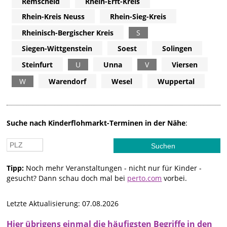
Remscheid
Rhein-Erft-Kreis
Rhein-Kreis Neuss
Rhein-Sieg-Kreis
Rheinisch-Bergischer Kreis
S
Siegen-Wittgenstein
Soest
Solingen
Steinfurt
U
Unna
V
Viersen
W
Warendorf
Wesel
Wuppertal
Suche nach Kinderflohmarkt-Terminen in der Nähe
:
Tipp:
Noch mehr Veranstaltungen - nicht nur für Kinder -
gesucht? Dann schau doch mal bei
perto.com
vorbei.
Letzte Aktualisierung: 07.08.2026
Hier übrigens einmal die häufigsten Begriffe in den