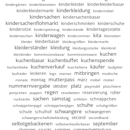
kinderkleider
kinderkleiderbasar
kindergärten
kinderklamotten
kinderkleidung
kinderkleidermarkt
kindermöbel
kindersachen
kindersachenbasar
kindersachenflohmarkt
kinderschminken
kinderschuhe
kindersitze
kindertagesstätte
kinderspielzeug
kinderstände
kinderwagen
kita
kindertaschen
kinderzimmer
klamotten
kleiderbasar
kleider
kleidergrößen
kleidermarkt
kleiderständer
kleidung
kleidungsstücke
kleinkind
kuchen
kleinkinder
kommissionsbasar
kommissionsware
kuchenbasar
kuchenbuffet
kuchenspende
kuchenverkauf
käufer
kuchentheke
kuscheltiere
laufgitter
mitbringen
leckeren
laufräder
lego
mamas
modische
mutterpass
montag
märz
monate
möbel
mütter
nummernvergabe
platz
oktober
playmobil
plüschtiere
regen
reservierung
roller
ponyreiten
puppen
reisebetten
sachen
samstag
schnäppchen
rucksäcke
schlitten
schuhe
schnäppchenjagd
schnäppchenjäger
schuhgrößen
schwangere
schule
schulhof
schwangeren
second
schwangerschaftsbekleidung
secondhand
selbstgebackenen
september
selbstverkäuferbasar
shoppen
snacks
sommer
sommerbekleidung