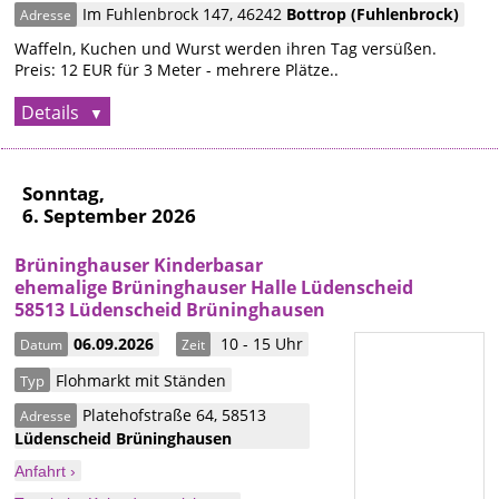
Im Fuhlenbrock 147
,
46242
Bottrop
(Fuhlenbrock)
Adresse
Waffeln, Kuchen und Wurst werden ihren Tag versüßen.
Preis: 12 EUR für 3 Meter - mehrere Plätze..
Details
Sonntag,
6. September 2026
Brüninghauser Kinderbasar
ehemalige Brüninghauser Halle Lüdenscheid
58513 Lüdenscheid Brüninghausen
06.09.2026
10 - 15 Uhr
Datum
Zeit
Flohmarkt mit Ständen
Typ
Platehofstraße 64
,
58513
Adresse
Lüdenscheid
Brüninghausen
Anfahrt ›