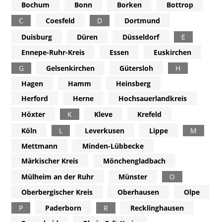
Bochum
Bonn
Borken
Bottrop
C
Coesfeld
D
Dortmund
Duisburg
Düren
Düsseldorf
E
Ennepe-Ruhr-Kreis
Essen
Euskirchen
G
Gelsenkirchen
Gütersloh
H
Hagen
Hamm
Heinsberg
Herford
Herne
Hochsauerlandkreis
Höxter
K
Kleve
Krefeld
Köln
L
Leverkusen
Lippe
M
Mettmann
Minden-Lübbecke
Märkischer Kreis
Mönchengladbach
Mülheim an der Ruhr
Münster
O
Oberbergischer Kreis
Oberhausen
Olpe
P
Paderborn
R
Recklinghausen