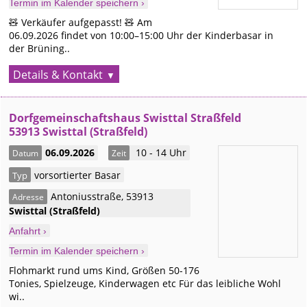
Termin im Kalender speichern ›
🧸 Verkäufer aufgepasst! 🧸 Am
06.09.2026 findet von 10:00–15:00 Uhr der Kinderbasar in
der Brüning..
Details & Kontakt
Dorfgemeinschaftshaus Swisttal Straßfeld
53913 Swisttal (Straßfeld)
06.09.2026
10 - 14 Uhr
Datum
Zeit
vorsortierter Basar
Typ
Antoniusstraße
,
53913
Adresse
Swisttal
(Straßfeld)
Anfahrt ›
Termin im Kalender speichern ›
Flohmarkt rund ums Kind, Größen 50-176
Tonies, Spielzeuge, Kinderwagen etc Für das leibliche Wohl
wi..