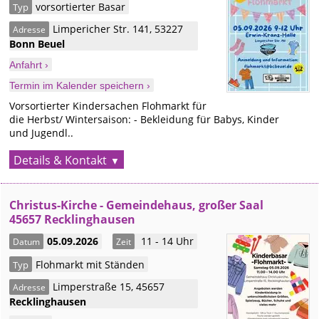
vorsortierter Basar
Typ
Limpericher Str. 141
,
53227
Adresse
Bonn
Beuel
Anfahrt ›
Termin im Kalender speichern ›
Vorsortierter Kindersachen Flohmarkt für
die Herbst/ Wintersaison: - Bekleidung für Babys, Kinder
und Jugendl..
Details & Kontakt
Christus-Kirche - Gemeindehaus, großer Saal
45657 Recklinghausen
05.09.2026
11 - 14 Uhr
Datum
Zeit
Flohmarkt mit Ständen
Typ
Limperstraße 15
,
45657
Adresse
Recklinghausen