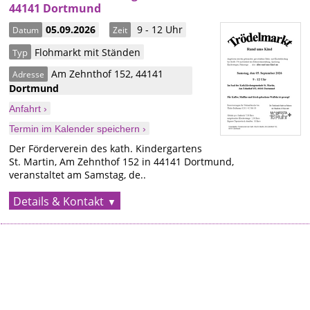
44141 Dortmund
05.09.2026
9 - 12 Uhr
Datum
Zeit
Flohmarkt mit Ständen
Typ
Am Zehnthof 152
,
44141
Adresse
Dortmund
Anfahrt ›
Termin im Kalender speichern ›
Der Förderverein des kath. Kindergartens
St. Martin, Am Zehnthof 152 in 44141 Dortmund,
veranstaltet am Samstag, de..
Details & Kontakt