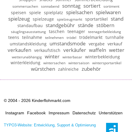
sonntag
sortiert
sommersachen
sonnabend
sortiment
spielsachen
spielwaren
speisen
spiele
spielplatz
spielzeug
stand
spielzeuge
sportartikel
spielzeugmarkt
standgebühr
stände
stöbern
standaufbau
taschen
teenager
säuglingsausstattung
teenagerbekleidung
teens
teilnahme
trödelmarkt
turnhalle
teilnehmen
trödel
umstandsmode
umstandskleidung
vergabe
verkauf
verkaufen
verkäufer
waffeln
wetter
verkaufstisch
winter
winterbekleidung
wetterunabhängig
winterbasar
winterkleidung
wintersachen
wintersaison
wintersportartikel
würstchen
zubehör
zahlreiche
© 2004 - 2026 Kinderflohmarkt.com
Instagram
Facebook
Impressum
Datenschutz
Unterstützen
TYPO3-Website: Entwicklung, Support & Optimierung