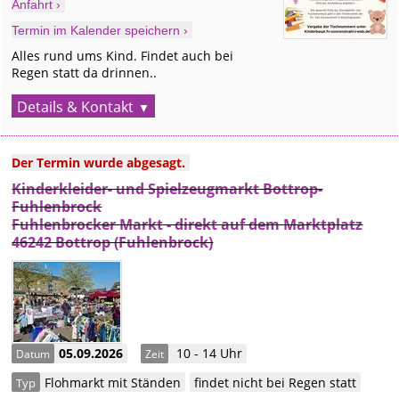
Anfahrt ›
Termin im Kalender speichern ›
Alles rund ums Kind. Findet auch bei
Regen statt da drinnen..
Details & Kontakt
Der Termin wurde abgesagt.
Kinderkleider- und Spielzeugmarkt Bottrop-
Fuhlenbrock
Fuhlenbrocker Markt - direkt auf dem Marktplatz
46242 Bottrop (Fuhlenbrock)
05.09.2026
10 - 14 Uhr
Datum
Zeit
Flohmarkt mit Ständen
findet nicht bei Regen statt
Typ