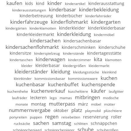
kaufen
kinder
kids
kind
kinderausstattung
kinderartikel
kinderbasar
kinderbekleidung
kinderausstattungen
kinderbetreuung
kinderbücher
kinderfahrräder
kinderfahrzeuge
kinderflohmarkt
kindergarten
kinderkleider
kinderkleiderbasar
kindergärten
kinderklamotten
kinderkleidung
kinderkleidermarkt
kindermöbel
kindersachen
kindersachenbasar
kindersachenflohmarkt
kinderschminken
kinderschuhe
kindersitze
kindertagesstätte
kinderspielzeug
kinderstände
kinderwagen
kita
kindertaschen
kinderzimmer
klamotten
kleiderbasar
kleider
kleidergrößen
kleidermarkt
kleiderständer
kleidung
kleidungsstücke
kleinkind
kuchen
kleinkinder
kommissionsbasar
kommissionsware
kuchenbasar
kuchenbuffet
kuchenspende
kuchenverkauf
käufer
kuchentheke
kuscheltiere
laufgitter
mitbringen
leckeren
laufräder
lego
mamas
modische
mutterpass
montag
märz
monate
möbel
mütter
nummernvergabe
platz
oktober
playmobil
plüschtiere
regen
reservierung
roller
ponyreiten
puppen
reisebetten
sachen
samstag
schnäppchen
rucksäcke
schlitten
schuhe
schnäppchenjagd
schnäppchenjäger
schuhgrößen