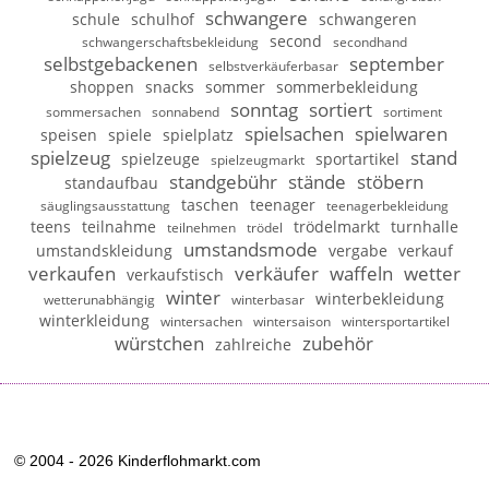
schwangere
schule
schulhof
schwangeren
second
schwangerschaftsbekleidung
secondhand
selbstgebackenen
september
selbstverkäuferbasar
shoppen
snacks
sommer
sommerbekleidung
sonntag
sortiert
sommersachen
sonnabend
sortiment
spielsachen
spielwaren
speisen
spiele
spielplatz
spielzeug
stand
spielzeuge
sportartikel
spielzeugmarkt
standgebühr
stände
stöbern
standaufbau
taschen
teenager
säuglingsausstattung
teenagerbekleidung
teens
teilnahme
trödelmarkt
turnhalle
teilnehmen
trödel
umstandsmode
umstandskleidung
vergabe
verkauf
verkaufen
verkäufer
waffeln
wetter
verkaufstisch
winter
winterbekleidung
wetterunabhängig
winterbasar
winterkleidung
wintersachen
wintersaison
wintersportartikel
würstchen
zubehör
zahlreiche
© 2004 - 2026 Kinderflohmarkt.com