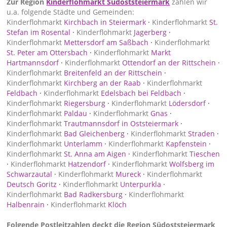
Zur Region
Kinderflohmarkt Südoststeiermark
zählen wir
u.a. folgende Städte und Gemeinden:
Kinderflohmarkt
Kirchbach in Steiermark
·
Kinderflohmarkt
St.
Stefan im Rosental
·
Kinderflohmarkt
Jagerberg
·
Kinderflohmarkt
Mettersdorf am Saßbach
·
Kinderflohmarkt
St. Peter am Ottersbach
·
Kinderflohmarkt
Markt
Hartmannsdorf
·
Kinderflohmarkt
Ottendorf an der Rittschein
·
Kinderflohmarkt
Breitenfeld an der Rittschein
·
Kinderflohmarkt
Kirchberg an der Raab
·
Kinderflohmarkt
Feldbach
·
Kinderflohmarkt
Edelsbach bei Feldbach
·
Kinderflohmarkt
Riegersburg
·
Kinderflohmarkt
Lödersdorf
·
Kinderflohmarkt
Paldau
·
Kinderflohmarkt
Gnas
·
Kinderflohmarkt
Trautmannsdorf in Oststeiermark
·
Kinderflohmarkt
Bad Gleichenberg
·
Kinderflohmarkt
Straden
·
Kinderflohmarkt
Unterlamm
·
Kinderflohmarkt
Kapfenstein
·
Kinderflohmarkt
St. Anna am Aigen
·
Kinderflohmarkt
Tieschen
·
Kinderflohmarkt
Hatzendorf
·
Kinderflohmarkt
Wolfsberg im
Schwarzautal
·
Kinderflohmarkt
Mureck
·
Kinderflohmarkt
Deutsch Goritz
·
Kinderflohmarkt
Unterpurkla
·
Kinderflohmarkt
Bad Radkersburg
·
Kinderflohmarkt
Halbenrain
·
Kinderflohmarkt
Klöch
Folgende Postleitzahlen deckt die Region Südoststeiermark