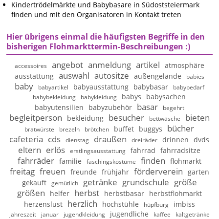
Kindertrödelmärkte und Babybasare in Südoststeiermark
finden und mit den Organisatoren in Kontakt treten
Hier übrigens einmal die häufigsten Begriffe in den
bisherigen Flohmarkttermin-Beschreibungen :)
angebot
anmeldung
artikel
atmosphäre
accessoires
auswahl
autositze
ausstattung
außengelände
babies
baby
babyausstattung
babybasar
babyartikel
babybedarf
babys
babysachen
babybekleidung
babykleidung
basar
babyutensilien
babyzubehör
begehrt
begleitperson
besucher
bieten
bekleidung
bettwäsche
bücher
buffet
buggys
bratwürste
brezeln
brötchen
cafeteria
cds
draußen
drinnen
dvds
dienstag
dreiräder
eltern
erlös
fahrrad
fahrradsitze
erstlingsausstattung
fahrräder
finden
familie
flohmarkt
faschingskostüme
freitag
freuen
förderverein
freunde
frühjahr
garten
getränke
grundschule
größe
gekauft
gemütlich
größen
herbst
helfer
herbstbasar
herbstflohmarkt
herzlich
herzenslust
hochstühle
imbiss
hüpfburg
jugendliche
jahreszeit
januar
jugendkleidung
kaffee
kaltgetränke