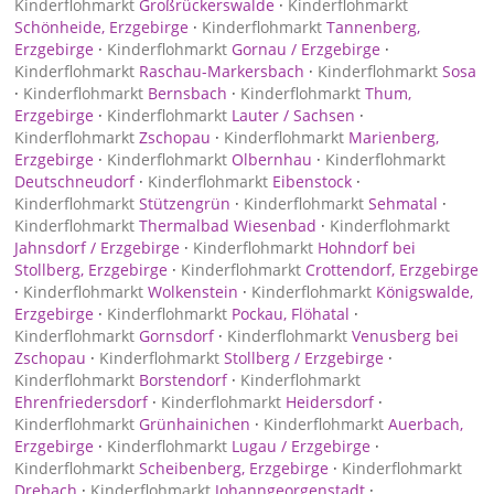
Kinderflohmarkt
Großrückerswalde
·
Kinderflohmarkt
Schönheide, Erzgebirge
·
Kinderflohmarkt
Tannenberg,
Erzgebirge
·
Kinderflohmarkt
Gornau / Erzgebirge
·
Kinderflohmarkt
Raschau-Markersbach
·
Kinderflohmarkt
Sosa
·
Kinderflohmarkt
Bernsbach
·
Kinderflohmarkt
Thum,
Erzgebirge
·
Kinderflohmarkt
Lauter / Sachsen
·
Kinderflohmarkt
Zschopau
·
Kinderflohmarkt
Marienberg,
Erzgebirge
·
Kinderflohmarkt
Olbernhau
·
Kinderflohmarkt
Deutschneudorf
·
Kinderflohmarkt
Eibenstock
·
Kinderflohmarkt
Stützengrün
·
Kinderflohmarkt
Sehmatal
·
Kinderflohmarkt
Thermalbad Wiesenbad
·
Kinderflohmarkt
Jahnsdorf / Erzgebirge
·
Kinderflohmarkt
Hohndorf bei
Stollberg, Erzgebirge
·
Kinderflohmarkt
Crottendorf, Erzgebirge
·
Kinderflohmarkt
Wolkenstein
·
Kinderflohmarkt
Königswalde,
Erzgebirge
·
Kinderflohmarkt
Pockau, Flöhatal
·
Kinderflohmarkt
Gornsdorf
·
Kinderflohmarkt
Venusberg bei
Zschopau
·
Kinderflohmarkt
Stollberg / Erzgebirge
·
Kinderflohmarkt
Borstendorf
·
Kinderflohmarkt
Ehrenfriedersdorf
·
Kinderflohmarkt
Heidersdorf
·
Kinderflohmarkt
Grünhainichen
·
Kinderflohmarkt
Auerbach,
Erzgebirge
·
Kinderflohmarkt
Lugau / Erzgebirge
·
Kinderflohmarkt
Scheibenberg, Erzgebirge
·
Kinderflohmarkt
Drebach
·
Kinderflohmarkt
Johanngeorgenstadt
·