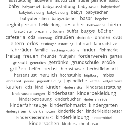
ausstattung
außengelände
babies
baby
babyausstattung
babybasar
babyartikel
babybedarf
babys
babysachen
babybekleidung
babykleidung
basar
babyutensilien
babyzubehör
begehrt
begleitperson
besucher
bieten
bekleidung
bettwäsche
bücher
buffet
buggys
bratwürste
brezeln
brötchen
cafeteria
cds
draußen
drinnen
dvds
dienstag
dreiräder
eltern
erlös
fahrrad
fahrradsitze
erstlingsausstattung
fahrräder
finden
familie
flohmarkt
faschingskostüme
freitag
freuen
förderverein
freunde
frühjahr
garten
getränke
grundschule
größe
gekauft
gemütlich
größen
herbst
helfer
herbstbasar
herbstflohmarkt
herzlich
herzenslust
hochstühle
imbiss
hüpfburg
jugendliche
jahreszeit
januar
jugendkleidung
kaffee
kaltgetränke
kaufen
kinder
kids
kind
kinderausstattung
kinderartikel
kinderbasar
kinderbekleidung
kinderausstattungen
kinderbetreuung
kinderbücher
kinderfahrräder
kinderfahrzeuge
kinderflohmarkt
kindergarten
kinderkleider
kinderkleiderbasar
kindergärten
kinderklamotten
kinderkleidung
kinderkleidermarkt
kindermöbel
kindersachen
kindersachenbasar