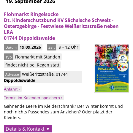
19. September 2026
Flohmarkt Ringelsocke
Dt. Kinderschutzbund KV Sächsische Schweiz -
Osterzgebirge - Festwiese Weißeritzstraße neben
LRA
01744 Dippoldiswalde
19.09.2026
9 - 12 Uhr
Datum
Zeit
Flohmarkt mit Ständen
Typ
findet nicht bei Regen statt
Weißeritzstraße
,
01744
Adresse
Dippoldiswalde
Anfahrt ›
Termin im Kalender speichern ›
Gähnende Leere im Kleiderschrank? Der Winter kommt und
noch nichts Passendes zum Anziehen? Oder platzt der
Kleiders..
Details & Kontakt