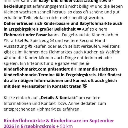
🙋🏻‍♀️ Der Kauf von
Baby- und Kinder-Ausstattung sowie -
bekleidung
ist erfahrungsgemäß nicht billig 💸 und die lieben
Kleinen wachsen schnell heraus, so dass oft schöne und gut
erhaltene Teile einfach nicht mehr benötigt werden.
Daher erfreuen sich Kinderbasare und Babyflohmärkte auch
in Erzgebirgskreis großer Beliebtheit ❤️
Auf so einem
Flohmarkt oder Basar
kannst Du gebrauchte Kindersachen
👕, -artikel 🛼, Spielzeug 🎲 und weitere Second-Hand-
Ausstattung 📚 kaufen oder auch selbst verkaufen. Meistens
gibt es im Rahmen des Flohmarktes auch Kuchen 🍰, Waffeln
🧇 und die Kinder können auch Dinge entdecken 🚜 oder
spielen. Ein Erlebnis für die ganze Familie 😀
Kinderflohmarkt.com präsentiert dir immer die nächsten
Kinderflohmarkt-Termine 📅 in Erzgebirgskreis. Hier findest
du alle nötigen Informationen und kannst oft auch gleich
mit dem Veranstalter in Kontakt treten 👋
Klicke einfach auf
„Details & Kontakt“
um weitere
Informationen und Kontakt- bzw. Anmeldedaten zum
entsprechenden Flohmarkt zu erfahren.
Kinderflohmärkte & Kinderbasare im September
2026 in Erzgebirgskreis
+ 50 km