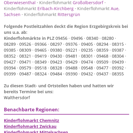
Oberwiesenthal
·
Kinderflohmarkt
Großolbersdorf
·
Kinderflohmarkt
Erlbach-Kirchberg
·
Kinderflohmarkt
Aue,
Sachsen
·
Kinderflohmarkt
Rittersgrün
Folgende Postleitzahlen deckt die Region Erzgebirgskreis bei
uns u.a. ab:
Kinderflohmärkte in PLZ
09456 ·
09496 ·
08340 ·
08280 ·
08289 ·
09526 ·
09366 ·
08297 ·
09376 ·
09405 ·
08294 ·
08315 ·
09385 ·
08309 ·
09465 ·
09380 ·
09221 ·
09235 ·
08359 ·
09387 ·
08352 ·
08321 ·
09419 ·
09430 ·
09481 ·
08301 ·
09468 ·
08304 ·
09427 ·
09471 ·
08349 ·
09423 ·
09429 ·
09474 ·
09509 ·
09439 ·
09394 ·
09579 ·
09518 ·
08328 ·
09488 ·
09548 ·
09477 ·
09392 ·
09399 ·
09487 ·
08324 ·
09484 ·
09390 ·
09432 ·
09437 ·
08355
Zu diesen Stadt- und Ortsteilen haben und hatten wir
bereits Termine bei uns:
Walthersdorf
Benachbarte Regionen:
Kinderflohmarkt Chemnitz
Kinderflohmarkt Zwickau
Kinderflohmarkt Mittelsachsen