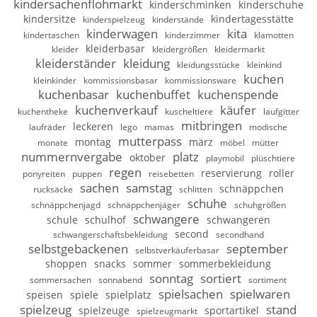
kindersachenflohmarkt
kinderschminken
kinderschuhe
kindersitze
kindertagesstätte
kinderspielzeug
kinderstände
kinderwagen
kita
kindertaschen
kinderzimmer
klamotten
kleiderbasar
kleider
kleidergrößen
kleidermarkt
kleiderständer
kleidung
kleidungsstücke
kleinkind
kuchen
kleinkinder
kommissionsbasar
kommissionsware
kuchenbasar
kuchenbuffet
kuchenspende
kuchenverkauf
käufer
kuchentheke
kuscheltiere
laufgitter
mitbringen
leckeren
laufräder
lego
mamas
modische
mutterpass
montag
märz
monate
möbel
mütter
nummernvergabe
platz
oktober
playmobil
plüschtiere
regen
reservierung
roller
ponyreiten
puppen
reisebetten
sachen
samstag
schnäppchen
rucksäcke
schlitten
schuhe
schnäppchenjagd
schnäppchenjäger
schuhgrößen
schwangere
schule
schulhof
schwangeren
second
schwangerschaftsbekleidung
secondhand
selbstgebackenen
september
selbstverkäuferbasar
shoppen
snacks
sommer
sommerbekleidung
sonntag
sortiert
sommersachen
sonnabend
sortiment
spielsachen
spielwaren
speisen
spiele
spielplatz
spielzeug
stand
spielzeuge
sportartikel
spielzeugmarkt