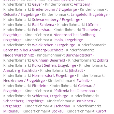
Kinderflohmarkt
Geyer
·
Kinderflohmarkt
Amtsberg
·
Kinderflohmarkt
Breitenbrunn / Erzgebirge
·
Kinderflohmarkt
Oelsnitz / Erzgebirge
·
Kinderflohmarkt
Lengefeld, Erzgebirge
·
Kinderflohmarkt
Schwarzenberg / Erzgebirge
·
Kinderflohmarkt
Bad Schlema
·
Kinderflohmarkt
Lößnitz
·
Kinderflohmarkt
Pobershau
·
Kinderflohmarkt
Thalheim /
Erzgebirge
·
Kinderflohmarkt
Niederdorf bei Stollberg,
Erzgebirge
·
Kinderflohmarkt
Pöhla, Erzgebirge
·
Kinderflohmarkt
Waldkirchen / Erzgebirge
·
Kinderflohmarkt
Bärenstein bei Annaberg-Buchholz
·
Kinderflohmarkt
Niederwürschnitz
·
Kinderflohmarkt
Burkhardtsdorf
·
Kinderflohmarkt
Grünhain-Beierfeld
·
Kinderflohmarkt
Zöblitz
·
Kinderflohmarkt
Kurort Seiffen, Erzgebirge
·
Kinderflohmarkt
Annaberg-Buchholz
·
Kinderflohmarkt
Jöhstadt
·
Kinderflohmarkt
Hormersdorf, Erzgebirge
·
Kinderflohmarkt
Neukirchen / Erzgebirge
·
Kinderflohmarkt
Zwönitz
·
Kinderflohmarkt
Elterlein
·
Kinderflohmarkt
Gelenau /
Erzgebirge
·
Kinderflohmarkt
Pfaffroda bei Olbernhau
·
Kinderflohmarkt
Schlettau, Erzgebirge
·
Kinderflohmarkt
Schneeberg, Erzgebirge
·
Kinderflohmarkt
Börnichen /
Erzgebirge
·
Kinderflohmarkt
Zschorlau
·
Kinderflohmarkt
Mildenau
·
Kinderflohmarkt
Bockau
·
Kinderflohmarkt
Kurort