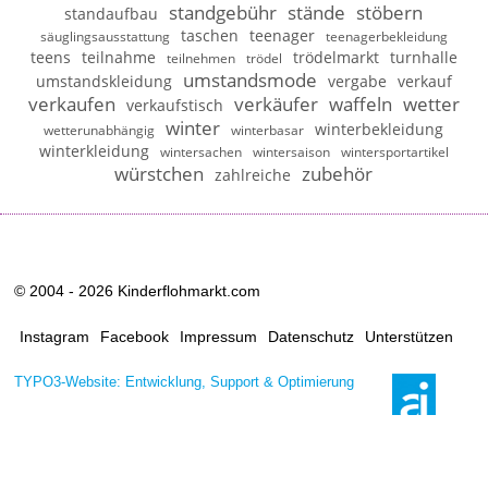
standgebühr
stände
stöbern
standaufbau
taschen
teenager
säuglingsausstattung
teenagerbekleidung
teens
teilnahme
trödelmarkt
turnhalle
teilnehmen
trödel
umstandsmode
umstandskleidung
vergabe
verkauf
verkaufen
verkäufer
waffeln
wetter
verkaufstisch
winter
winterbekleidung
wetterunabhängig
winterbasar
winterkleidung
wintersachen
wintersaison
wintersportartikel
würstchen
zubehör
zahlreiche
© 2004 - 2026 Kinderflohmarkt.com
Instagram
Facebook
Impressum
Datenschutz
Unterstützen
TYPO3-Website: Entwicklung, Support & Optimierung