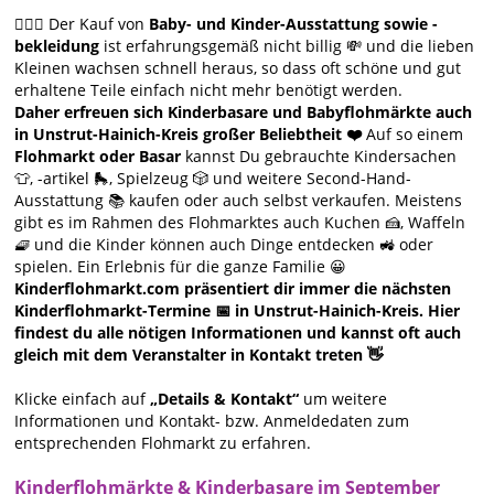
🙋🏻‍♀️ Der Kauf von
Baby- und Kinder-Ausstattung sowie -
bekleidung
ist erfahrungsgemäß nicht billig 💸 und die lieben
Kleinen wachsen schnell heraus, so dass oft schöne und gut
erhaltene Teile einfach nicht mehr benötigt werden.
Daher erfreuen sich Kinderbasare und Babyflohmärkte auch
in Unstrut-Hainich-Kreis großer Beliebtheit ❤️
Auf so einem
Flohmarkt oder Basar
kannst Du gebrauchte Kindersachen
👕, -artikel 🛼, Spielzeug 🎲 und weitere Second-Hand-
Ausstattung 📚 kaufen oder auch selbst verkaufen. Meistens
gibt es im Rahmen des Flohmarktes auch Kuchen 🍰, Waffeln
🧇 und die Kinder können auch Dinge entdecken 🚜 oder
spielen. Ein Erlebnis für die ganze Familie 😀
Kinderflohmarkt.com präsentiert dir immer die nächsten
Kinderflohmarkt-Termine 📅 in Unstrut-Hainich-Kreis. Hier
findest du alle nötigen Informationen und kannst oft auch
gleich mit dem Veranstalter in Kontakt treten 👋
Klicke einfach auf
„Details & Kontakt“
um weitere
Informationen und Kontakt- bzw. Anmeldedaten zum
entsprechenden Flohmarkt zu erfahren.
Kinderflohmärkte & Kinderbasare im September