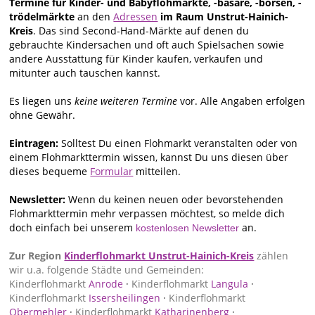
Termine für Kinder- und Babyflohmärkte, -basare, -börsen, -
trödelmärkte
an den
Adressen
im Raum Unstrut-Hainich-
Kreis
. Das sind Second-Hand-Märkte auf denen du
gebrauchte Kindersachen und oft auch Spielsachen sowie
andere Ausstattung für Kinder kaufen, verkaufen und
mitunter auch tauschen kannst.
Es liegen uns
keine weiteren Termine
vor. Alle Angaben erfolgen
ohne Gewähr.
Eintragen:
Solltest Du einen Flohmarkt veranstalten oder von
einem Flohmarkttermin wissen, kannst Du uns diesen über
dieses bequeme
Formular
mitteilen.
Newsletter:
Wenn du keinen neuen oder bevorstehenden
Flohmarkttermin mehr verpassen möchtest, so melde dich
doch einfach bei unserem
an.
kostenlosen Newsletter
Zur Region
Kinderflohmarkt Unstrut-Hainich-Kreis
zählen
wir u.a. folgende Städte und Gemeinden:
Kinderflohmarkt
Anrode
·
Kinderflohmarkt
Langula
·
Kinderflohmarkt
Issersheilingen
·
Kinderflohmarkt
Obermehler
·
Kinderflohmarkt
Katharinenberg
·