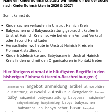
Nähe ein Kinderflohmarkt statt? Wir helfen dir bei der Suche
nach Kinderflohmärkten in 2026 & 2027!
Somit kannst du:
Kindersachen verkaufen in Unstrut-Hainich-Kreis
Babysachen und Babyausstrattung gebraucht kaufen in
Unstrut-Hainich-Kreis - so wie bei einem An- und Verkauf
oder Second-Hand-Laden
Herausfinden wo heute in Unstrut-Hainich-Kreis ein
Flohmarkt stattfindet
Kindertrödelmärkte und Babybasare in Unstrut-Hainich-
Kreis finden und mit den Organisatoren in Kontakt treten
Hier übrigens einmal die häufigsten Begriffe in den
bisherigen Flohmarkttermin-Beschreibungen :)
angebot
anmeldung
artikel
atmosphäre
accessoires
auswahl
autositze
ausstattung
außengelände
babies
baby
babyausstattung
babybasar
babyartikel
babybedarf
babys
babysachen
babybekleidung
babykleidung
basar
babyutensilien
babyzubehör
begehrt