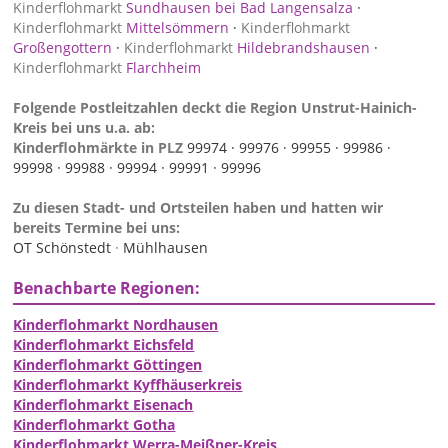
Kinderflohmarkt
Sundhausen bei Bad Langensalza
·
Kinderflohmarkt
Mittelsömmern
·
Kinderflohmarkt
Großengottern
·
Kinderflohmarkt
Hildebrandshausen
·
Kinderflohmarkt
Flarchheim
Folgende Postleitzahlen deckt die Region Unstrut-Hainich-
Kreis bei uns u.a. ab:
Kinderflohmärkte in PLZ
99974 ·
99976 ·
99955 ·
99986 ·
99998 ·
99988 ·
99994 ·
99991 ·
99996
Zu diesen Stadt- und Ortsteilen haben und hatten wir
bereits Termine bei uns:
OT Schönstedt
·
Mühlhausen
Benachbarte Regionen:
Kinderflohmarkt Nordhausen
Kinderflohmarkt Eichsfeld
Kinderflohmarkt Göttingen
Kinderflohmarkt Kyffhäuserkreis
Kinderflohmarkt Eisenach
Kinderflohmarkt Gotha
Kinderflohmarkt Werra-Meißner-Kreis