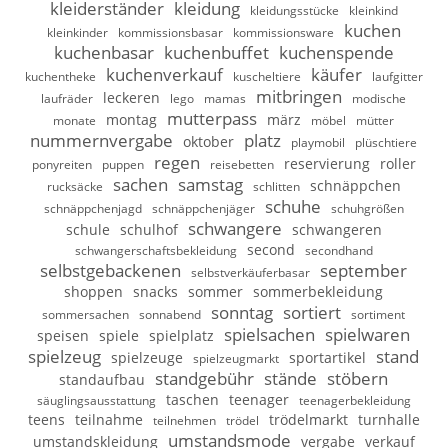
kleiderständer
kleidung
kleidungsstücke
kleinkind
kuchen
kleinkinder
kommissionsbasar
kommissionsware
kuchenbasar
kuchenbuffet
kuchenspende
kuchenverkauf
käufer
kuchentheke
kuscheltiere
laufgitter
mitbringen
leckeren
laufräder
lego
mamas
modische
mutterpass
montag
märz
monate
möbel
mütter
nummernvergabe
platz
oktober
playmobil
plüschtiere
regen
reservierung
roller
ponyreiten
puppen
reisebetten
sachen
samstag
schnäppchen
rucksäcke
schlitten
schuhe
schnäppchenjagd
schnäppchenjäger
schuhgrößen
schwangere
schule
schulhof
schwangeren
second
schwangerschaftsbekleidung
secondhand
selbstgebackenen
september
selbstverkäuferbasar
shoppen
snacks
sommer
sommerbekleidung
sonntag
sortiert
sommersachen
sonnabend
sortiment
spielsachen
spielwaren
speisen
spiele
spielplatz
spielzeug
stand
spielzeuge
sportartikel
spielzeugmarkt
standgebühr
stände
stöbern
standaufbau
taschen
teenager
säuglingsausstattung
teenagerbekleidung
teens
teilnahme
trödelmarkt
turnhalle
teilnehmen
trödel
umstandsmode
umstandskleidung
vergabe
verkauf