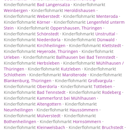
Kinderflohmarkt
Bad Langensalza
·
Kinderflohmarkt
Weinbergen
·
Kinderflohmarkt
Heroldishausen
·
Kinderflohmarkt
Weberstedt
·
Kinderflohmarkt
Menteroda
·
Kinderflohmarkt
Körner
·
Kinderflohmarkt
Lengenfeld unterm
Stein
·
Kinderflohmarkt
Oppershausen, Thüringen
·
Kinderflohmarkt
Schönstedt
·
Kinderflohmarkt
Unstruttal
·
Kinderflohmarkt
Niederdorla
·
Kinderflohmarkt
Dünwald
·
Kinderflohmarkt
Kirchheilingen
·
Kinderflohmarkt
Klettstedt
·
Kinderflohmarkt
Heyerode, Thüringen
·
Kinderflohmarkt
Urleben
·
Kinderflohmarkt
Ballhausen bei Bad Tennstedt
·
Kinderflohmarkt
Herbsleben
·
Kinderflohmarkt
Mühlhausen /
Thüringen
·
Kinderflohmarkt
Kutzleben
·
Kinderflohmarkt
Schlotheim
·
Kinderflohmarkt
Marolterode
·
Kinderflohmarkt
Blankenburg, Thüringen
·
Kinderflohmarkt
Großvargula
·
Kinderflohmarkt
Oberdorla
·
Kinderflohmarkt
Tottleben
·
Kinderflohmarkt
Bad Tennstedt
·
Kinderflohmarkt
Rodeberg
·
Kinderflohmarkt
Kammerforst bei Mühlhausen
·
Kinderflohmarkt
Altengottern
·
Kinderflohmarkt
Neunheilingen
·
Kinderflohmarkt
Haussömmern
·
Kinderflohmarkt
Mülverstedt
·
Kinderflohmarkt
Bothenheilingen
·
Kinderflohmarkt
Hornsömmern
·
Kinderflohmarkt
Kleinwelsbach
·
Kinderflohmarkt
Bruchstedt
·