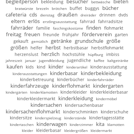
begleitperson
besucher
bieten
bekleidung
bettwäsche
bücher
buffet
buggys
bratwürste
brezeln
brötchen
cafeteria
cds
draußen
drinnen
dvds
dienstag
dreiräder
eltern
erlös
fahrrad
fahrradsitze
erstlingsausstattung
fahrräder
finden
familie
flohmarkt
faschingskostüme
freitag
freuen
förderverein
freunde
frühjahr
garten
getränke
grundschule
größe
gekauft
gemütlich
größen
herbst
helfer
herbstbasar
herbstflohmarkt
herzlich
herzenslust
hochstühle
imbiss
hüpfburg
jugendliche
jahreszeit
januar
jugendkleidung
kaffee
kaltgetränke
kaufen
kinder
kids
kind
kinderausstattung
kinderartikel
kinderbasar
kinderbekleidung
kinderausstattungen
kinderbetreuung
kinderbücher
kinderfahrräder
kinderfahrzeuge
kinderflohmarkt
kindergarten
kinderkleider
kinderkleiderbasar
kindergärten
kinderklamotten
kinderkleidung
kinderkleidermarkt
kindermöbel
kindersachen
kindersachenbasar
kindersachenflohmarkt
kinderschminken
kinderschuhe
kindersitze
kindertagesstätte
kinderspielzeug
kinderstände
kinderwagen
kita
kindertaschen
kinderzimmer
klamotten
kleiderbasar
kleider
kleidergrößen
kleidermarkt