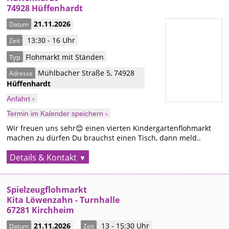
74928 Hüffenhardt
21.11.2026
Datum
13:30 - 16 Uhr
Zeit
Flohmarkt mit Ständen
Typ
Mühlbacher Straße 5
,
74928
Adresse
Hüffenhardt
Anfahrt ›
Termin im Kalender speichern ›
Wir freuen uns sehr😊 einen vierten Kindergartenflohmarkt
machen zu dürfen Du brauchst einen Tisch, dann meld..
Details & Kontakt
Spielzeugflohmarkt
Kita Löwenzahn - Turnhalle
67281 Kirchheim
21.11.2026
13 - 15:30 Uhr
Datum
Zeit