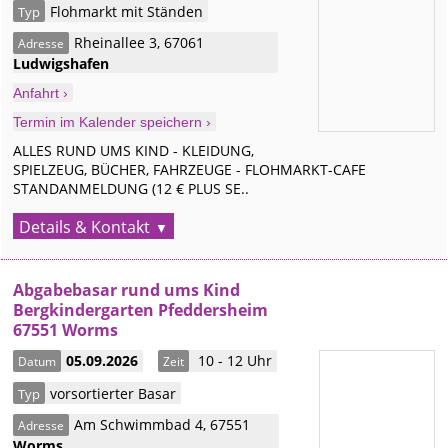
Flohmarkt mit Ständen
Typ
Rheinallee 3
,
67061
Adresse
Ludwigshafen
Anfahrt ›
Termin im Kalender speichern ›
ALLES RUND UMS KIND - KLEIDUNG,
SPIELZEUG, BÜCHER, FAHRZEUGE - FLOHMARKT-CAFE
STANDANMELDUNG (12 € PLUS SE..
Details & Kontakt
Abgabebasar rund ums Kind
Bergkindergarten Pfeddersheim
67551 Worms
05.09.2026
10 - 12 Uhr
Datum
Zeit
vorsortierter Basar
Typ
Am Schwimmbad 4
,
67551
Adresse
Worms