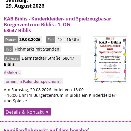
29. August 2026
KAB Biblis - Kinderkleider- und Spielzeugbasar
Bürgerzentrum Biblis - 1. OG
68647 Biblis
29.08.2026
13 - 16 Uhr
Datum
Zeit
Flohmarkt mit Ständen
Typ
Darmstädter Straße
,
68647
Adresse
Biblis
Anfahrt ›
Termin im Kalender speichern ›
Am Samstag, 29.08.2026 findet von 13:00
– 16:00 Uhr im Bürgerzentrum in Biblis ein Kinderkleider-
und Spielze..
Details & Kontakt
Familienflohmarkt auf dem hegehof