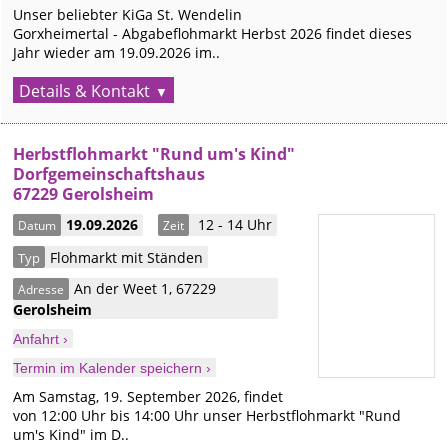
Unser beliebter KiGa St. Wendelin
Gorxheimertal - Abgabeflohmarkt Herbst 2026 findet dieses
Jahr wieder am 19.09.2026 im..
Details & Kontakt
Herbstflohmarkt "Rund um's Kind"
Dorfgemeinschaftshaus
67229 Gerolsheim
19.09.2026
12 - 14 Uhr
Datum
Zeit
Flohmarkt mit Ständen
Typ
An der Weet 1
,
67229
Adresse
Gerolsheim
Anfahrt ›
Termin im Kalender speichern ›
Am Samstag, 19. September 2026, findet
von 12:00 Uhr bis 14:00 Uhr unser Herbstflohmarkt "Rund
um's Kind" im D..