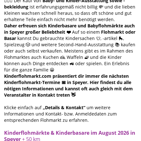
🙋🏻‍♀️ Der Kauf von
Baby- und Kinder-Ausstattung sowie -
bekleidung
ist erfahrungsgemäß nicht billig 💸 und die lieben
Kleinen wachsen schnell heraus, so dass oft schöne und gut
erhaltene Teile einfach nicht mehr benötigt werden.
Daher erfreuen sich Kinderbasare und Babyflohmärkte auch
in Speyer großer Beliebtheit ❤️
Auf so einem
Flohmarkt oder
Basar
kannst Du gebrauchte Kindersachen 👕, -artikel 🛼,
Spielzeug 🎲 und weitere Second-Hand-Ausstattung 📚 kaufen
oder auch selbst verkaufen. Meistens gibt es im Rahmen des
Flohmarktes auch Kuchen 🍰, Waffeln 🧇 und die Kinder
können auch Dinge entdecken 🚜 oder spielen. Ein Erlebnis
für die ganze Familie 😀
Kinderflohmarkt.com präsentiert dir immer die nächsten
Kinderflohmarkt-Termine 📅 in Speyer. Hier findest du alle
nötigen Informationen und kannst oft auch gleich mit dem
Veranstalter in Kontakt treten 👋
Klicke einfach auf
„Details & Kontakt“
um weitere
Informationen und Kontakt- bzw. Anmeldedaten zum
entsprechenden Flohmarkt zu erfahren.
Kinderflohmärkte & Kinderbasare im August 2026 in
Speyer
+ 50 km