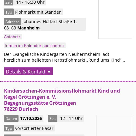
14 - 16:30 Uhr
Zeit
Flohmarkt mit Ständen
Typ
Johannes-Hoffart-Straße 1
,
Adresse
68163
Mannheim
Anfahrt ›
Termin im Kalender speichern ›
Der Evangelische Kindergarten Neuhermsheim lädt
herzlich zum beliebten Herbstflohmarkt „Rund ums Kind“ ..
Details & Kontakt
Kindersachen-Kommissionsflohmarkt Kind und
Kegel Grötzingen e. V.
Begegnungsstätte Grötzingen
76229 Durlach
17.10.2026
12 - 14 Uhr
Datum
Zeit
vorsortierter Basar
Typ