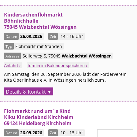
Kindersachenflohmarkt
Böhnlichhalle
75045 Walzbachtal Wössingen
26.09.2026
14 - 16 Uhr
Datum
Zeit
Flohmarkt mit Ständen
Typ
Seilerweg 5
,
75045
Walzbachtal
Wössingen
Adresse
Anfahrt ›
Termin im Kalender speichern ›
Am Samstag, den 26. September 2026 lädt der Förderverein
Kita Oberlinhaus e.V. in Wössingen herzlich zum ..
Details & Kontakt
Flohmarkt rund um´s Kind
Kiku Kinderlabnd Kirchheim
69124 Heidelberg Kirchheim
26.09.2026
10 - 13 Uhr
Datum
Zeit