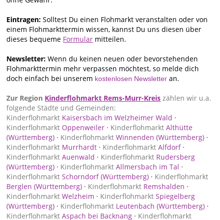
Eintragen:
Solltest Du einen Flohmarkt veranstalten oder von
einem Flohmarkttermin wissen, kannst Du uns diesen über
dieses bequeme
Formular
mitteilen.
Newsletter:
Wenn du keinen neuen oder bevorstehenden
Flohmarkttermin mehr verpassen möchtest, so melde dich
doch einfach bei unserem
an.
kostenlosen Newsletter
Zur Region
Kinderflohmarkt Rems-Murr-Kreis
zählen wir u.a.
folgende Städte und Gemeinden:
Kinderflohmarkt
Kaisersbach im Welzheimer Wald
·
Kinderflohmarkt
Oppenweiler
·
Kinderflohmarkt
Althütte
(Württemberg)
·
Kinderflohmarkt
Winnenden (Württemberg)
·
Kinderflohmarkt
Murrhardt
·
Kinderflohmarkt
Alfdorf
·
Kinderflohmarkt
Auenwald
·
Kinderflohmarkt
Rudersberg
(Württemberg)
·
Kinderflohmarkt
Allmersbach im Tal
·
Kinderflohmarkt
Schorndorf (Württemberg)
·
Kinderflohmarkt
Berglen (Württemberg)
·
Kinderflohmarkt
Remshalden
·
Kinderflohmarkt
Welzheim
·
Kinderflohmarkt
Spiegelberg
(Württemberg)
·
Kinderflohmarkt
Leutenbach (Württemberg)
·
Kinderflohmarkt
Aspach bei Backnang
·
Kinderflohmarkt