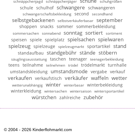
schuhe
schnäppchenjagd
schnäppchenjäger
schuhgrößen
schwangere
schule
schulhof
schwangeren
second
schwangerschaftsbekleidung
secondhand
selbstgebackenen
september
selbstverkäuferbasar
shoppen
snacks
sommer
sommerbekleidung
sonntag
sortiert
sommersachen
sonnabend
sortiment
spielsachen
spielwaren
speisen
spiele
spielplatz
spielzeug
stand
spielzeuge
sportartikel
spielzeugmarkt
standgebühr
stände
stöbern
standaufbau
taschen
teenager
säuglingsausstattung
teenagerbekleidung
teens
teilnahme
trödelmarkt
turnhalle
teilnehmen
trödel
umstandsmode
umstandskleidung
vergabe
verkauf
verkaufen
verkäufer
waffeln
wetter
verkaufstisch
winter
winterbekleidung
wetterunabhängig
winterbasar
winterkleidung
wintersachen
wintersaison
wintersportartikel
würstchen
zubehör
zahlreiche
© 2004 - 2026 Kinderflohmarkt.com