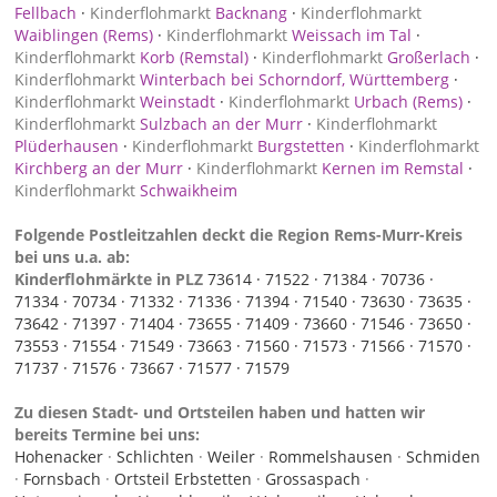
Fellbach
·
Kinderflohmarkt
Backnang
·
Kinderflohmarkt
Waiblingen (Rems)
·
Kinderflohmarkt
Weissach im Tal
·
Kinderflohmarkt
Korb (Remstal)
·
Kinderflohmarkt
Großerlach
·
Kinderflohmarkt
Winterbach bei Schorndorf, Württemberg
·
Kinderflohmarkt
Weinstadt
·
Kinderflohmarkt
Urbach (Rems)
·
Kinderflohmarkt
Sulzbach an der Murr
·
Kinderflohmarkt
Plüderhausen
·
Kinderflohmarkt
Burgstetten
·
Kinderflohmarkt
Kirchberg an der Murr
·
Kinderflohmarkt
Kernen im Remstal
·
Kinderflohmarkt
Schwaikheim
Folgende Postleitzahlen deckt die Region Rems-Murr-Kreis
bei uns u.a. ab:
Kinderflohmärkte in PLZ
73614 ·
71522 ·
71384 ·
70736 ·
71334 ·
70734 ·
71332 ·
71336 ·
71394 ·
71540 ·
73630 ·
73635 ·
73642 ·
71397 ·
71404 ·
73655 ·
71409 ·
73660 ·
71546 ·
73650 ·
73553 ·
71554 ·
71549 ·
73663 ·
71560 ·
71573 ·
71566 ·
71570 ·
71737 ·
71576 ·
73667 ·
71577 ·
71579
Zu diesen Stadt- und Ortsteilen haben und hatten wir
bereits Termine bei uns:
Hohenacker
·
Schlichten
·
Weiler
·
Rommelshausen
·
Schmiden
·
Fornsbach
·
Ortsteil Erbstetten
·
Grossaspach
·