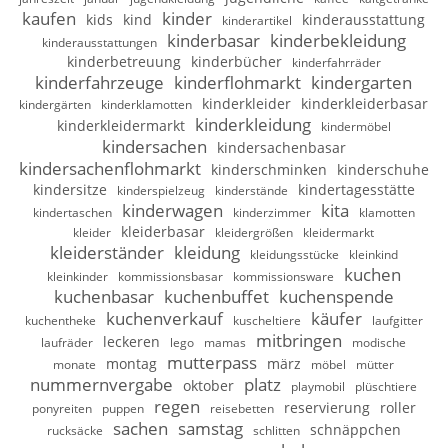
kaufen
kinder
kids
kind
kinderausstattung
kinderartikel
kinderbasar
kinderbekleidung
kinderausstattungen
kinderbetreuung
kinderbücher
kinderfahrräder
kinderfahrzeuge
kinderflohmarkt
kindergarten
kinderkleider
kinderkleiderbasar
kindergärten
kinderklamotten
kinderkleidung
kinderkleidermarkt
kindermöbel
kindersachen
kindersachenbasar
kindersachenflohmarkt
kinderschminken
kinderschuhe
kindersitze
kindertagesstätte
kinderspielzeug
kinderstände
kinderwagen
kita
kindertaschen
kinderzimmer
klamotten
kleiderbasar
kleider
kleidergrößen
kleidermarkt
kleiderständer
kleidung
kleidungsstücke
kleinkind
kuchen
kleinkinder
kommissionsbasar
kommissionsware
kuchenbasar
kuchenbuffet
kuchenspende
kuchenverkauf
käufer
kuchentheke
kuscheltiere
laufgitter
mitbringen
leckeren
laufräder
lego
mamas
modische
mutterpass
montag
märz
monate
möbel
mütter
nummernvergabe
platz
oktober
playmobil
plüschtiere
regen
reservierung
roller
ponyreiten
puppen
reisebetten
sachen
samstag
schnäppchen
rucksäcke
schlitten