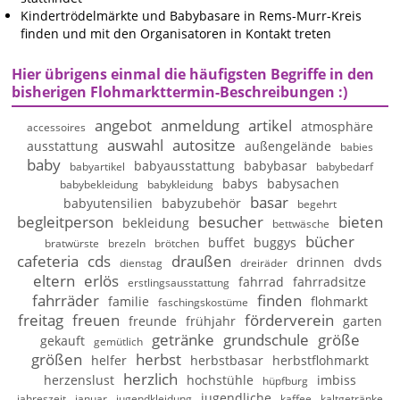
Kindertrödelmärkte und Babybasare in Rems-Murr-Kreis
finden und mit den Organisatoren in Kontakt treten
Hier übrigens einmal die häufigsten Begriffe in den
bisherigen Flohmarkttermin-Beschreibungen :)
angebot
anmeldung
artikel
atmosphäre
accessoires
auswahl
autositze
ausstattung
außengelände
babies
baby
babyausstattung
babybasar
babyartikel
babybedarf
babys
babysachen
babybekleidung
babykleidung
basar
babyutensilien
babyzubehör
begehrt
begleitperson
besucher
bieten
bekleidung
bettwäsche
bücher
buffet
buggys
bratwürste
brezeln
brötchen
cafeteria
cds
draußen
drinnen
dvds
dienstag
dreiräder
eltern
erlös
fahrrad
fahrradsitze
erstlingsausstattung
fahrräder
finden
familie
flohmarkt
faschingskostüme
freitag
freuen
förderverein
freunde
frühjahr
garten
getränke
grundschule
größe
gekauft
gemütlich
größen
herbst
helfer
herbstbasar
herbstflohmarkt
herzlich
herzenslust
hochstühle
imbiss
hüpfburg
jugendliche
jahreszeit
januar
jugendkleidung
kaffee
kaltgetränke