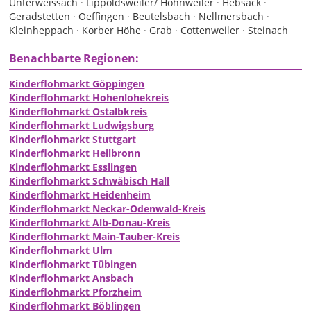
Unterweissach
·
Lippoldsweiler/ Hohnweiler
·
Hebsack
·
Geradstetten
·
Oeffingen
·
Beutelsbach
·
Nellmersbach
·
Kleinheppach
·
Korber Höhe
·
Grab
·
Cottenweiler
·
Steinach
Benachbarte Regionen:
Kinderflohmarkt Göppingen
Kinderflohmarkt Hohenlohekreis
Kinderflohmarkt Ostalbkreis
Kinderflohmarkt Ludwigsburg
Kinderflohmarkt Stuttgart
Kinderflohmarkt Heilbronn
Kinderflohmarkt Esslingen
Kinderflohmarkt Schwäbisch Hall
Kinderflohmarkt Heidenheim
Kinderflohmarkt Neckar-Odenwald-Kreis
Kinderflohmarkt Alb-Donau-Kreis
Kinderflohmarkt Main-Tauber-Kreis
Kinderflohmarkt Ulm
Kinderflohmarkt Tübingen
Kinderflohmarkt Ansbach
Kinderflohmarkt Pforzheim
Kinderflohmarkt Böblingen