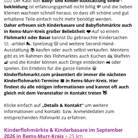
🙋🏻‍♀️ Der Kauf von
Baby- und Kinder-Ausstattung sowie -
bekleidung
ist erfahrungsgemäß nicht billig 💸 und die lieben
Kleinen wachsen schnell heraus, so dass oft schöne und gut
erhaltene Teile einfach nicht mehr benötigt werden.
Daher erfreuen sich Kinderbasare und Babyflohmärkte auch
in Rems-Murr-Kreis großer Beliebtheit ❤️
Auf so einem
Flohmarkt oder Basar
kannst Du gebrauchte Kindersachen
👕, -artikel 🛼, Spielzeug 🎲 und weitere Second-Hand-
Ausstattung 📚 kaufen oder auch selbst verkaufen. Meistens
gibt es im Rahmen des Flohmarktes auch Kuchen 🍰, Waffeln
🧇 und die Kinder können auch Dinge entdecken 🚜 oder
spielen. Ein Erlebnis für die ganze Familie 😀
Kinderflohmarkt.com präsentiert dir immer die nächsten
Kinderflohmarkt-Termine 📅 in Rems-Murr-Kreis. Hier
findest du alle nötigen Informationen und kannst oft auch
gleich mit dem Veranstalter in Kontakt treten 👋
Klicke einfach auf
„Details & Kontakt“
um weitere
Informationen und Kontakt- bzw. Anmeldedaten zum
entsprechenden Flohmarkt zu erfahren.
Kinderflohmärkte & Kinderbasare im September
2026 in Rems-Murr-Kreis
+ 25 km