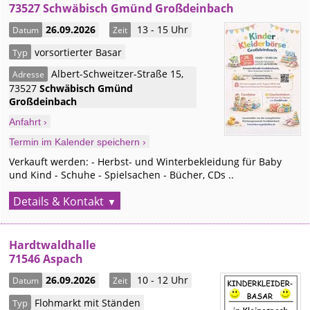
73527 Schwäbisch Gmünd Großdeinbach
26.09.2026
13 - 15 Uhr
Datum
Zeit
vorsortierter Basar
Typ
Albert-Schweitzer-Straße 15
,
Adresse
73527
Schwäbisch Gmünd
Großdeinbach
Anfahrt ›
Termin im Kalender speichern ›
Verkauft werden: - Herbst- und Winterbekleidung für Baby
und Kind - Schuhe - Spielsachen - Bücher, CDs ..
Details & Kontakt
Hardtwaldhalle
71546 Aspach
26.09.2026
10 - 12 Uhr
Datum
Zeit
Flohmarkt mit Ständen
Typ