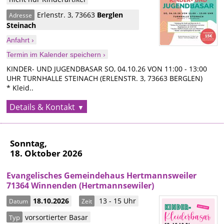
Erlenstr. 3
,
73663
Berglen
Adresse
Steinach
Anfahrt ›
Termin im Kalender speichern ›
KINDER- UND JUGENDBASAR SO, 04.10.26 VON 11:00 - 13:00
UHR TURNHALLE STEINACH (ERLENSTR. 3, 73663 BERGLEN)
* Kleid..
Details & Kontakt
Sonntag,
18. Oktober 2026
Evangelisches Gemeindehaus Hertmannsweiler
71364 Winnenden (Hertmannsewiler)
18.10.2026
13 - 15 Uhr
Datum
Zeit
vorsortierter Basar
Typ