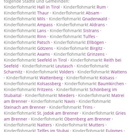
folgende Städte und Gemeinden:
Kinderflohmarkt
Hall in Tirol
·
Kinderflohmarkt
Rum
·
Kinderflohmarkt
Thaur
·
Kinderflohmarkt
Absam
·
Kinderflohmarkt
Mils
·
Kinderflohmarkt
Gnadenwald
·
Kinderflohmarkt
Ampass
·
Kinderflohmarkt
Aldrans
·
Kinderflohmarkt
Lans
·
Kinderflohmarkt
Sistrans
·
Kinderflohmarkt
Rinn
·
Kinderflohmarkt
Tulfes
·
Kinderflohmarkt
Patsch
·
Kinderflohmarkt
Ellbögen
·
Kinderflohmarkt
Götzens
·
Kinderflohmarkt
Birgitz
·
Kinderflohmarkt
Axams
·
Kinderflohmarkt
Grinzens
·
Kinderflohmarkt
Seefeld in Tirol
·
Kinderflohmarkt
Reith bei
Seefeld
·
Kinderflohmarkt
Leutasch
·
Kinderflohmarkt
Scharnitz
·
Kinderflohmarkt
Volders
·
Kinderflohmarkt
Wattens
·
Kinderflohmarkt
Wattenberg
·
Kinderflohmarkt
Kolsass
·
Kinderflohmarkt
Kolsassberg
·
Kinderflohmarkt
Baumkirchen
·
Kinderflohmarkt
Fritzens
·
Kinderflohmarkt
Schönberg im
Stubaital
·
Kinderflohmarkt
Mieders
·
Kinderflohmarkt
Matrei
am Brenner
·
Kinderflohmarkt
Navis
·
Kinderflohmarkt
Steinach am Brenner
·
Kinderflohmarkt
Trins
·
Kinderflohmarkt
St. Jodok am Brenner
·
Kinderflohmarkt
Gries
am Brenner
·
Kinderflohmarkt
Obernberg am Brenner
·
Kinderflohmarkt
Natters
·
Kinderflohmarkt
Mutters
·
Kinderflohmarkt
Telfes im Stubai
·
Kinderflohmarkt
Fulpmes
·