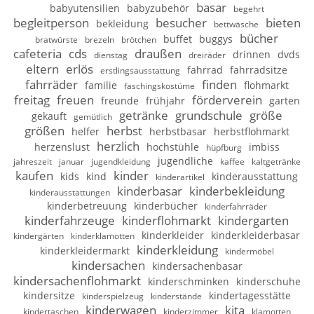
basar
babyutensilien
babyzubehör
begehrt
begleitperson
besucher
bieten
bekleidung
bettwäsche
bücher
buffet
buggys
bratwürste
brezeln
brötchen
cafeteria
cds
draußen
drinnen
dvds
dienstag
dreiräder
eltern
erlös
fahrrad
fahrradsitze
erstlingsausstattung
fahrräder
finden
familie
flohmarkt
faschingskostüme
freitag
freuen
förderverein
freunde
frühjahr
garten
getränke
grundschule
größe
gekauft
gemütlich
größen
herbst
helfer
herbstbasar
herbstflohmarkt
herzlich
herzenslust
hochstühle
imbiss
hüpfburg
jugendliche
jahreszeit
januar
jugendkleidung
kaffee
kaltgetränke
kaufen
kinder
kids
kind
kinderausstattung
kinderartikel
kinderbasar
kinderbekleidung
kinderausstattungen
kinderbetreuung
kinderbücher
kinderfahrräder
kinderfahrzeuge
kinderflohmarkt
kindergarten
kinderkleider
kinderkleiderbasar
kindergärten
kinderklamotten
kinderkleidung
kinderkleidermarkt
kindermöbel
kindersachen
kindersachenbasar
kindersachenflohmarkt
kinderschminken
kinderschuhe
kindersitze
kindertagesstätte
kinderspielzeug
kinderstände
kinderwagen
kita
kindertaschen
kinderzimmer
klamotten