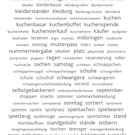
kleiderbasar
kleider
kleidergrößen
kleidermarkt
kleiderständer
kleidung
kleidungsstücke
kleinkind
kuchen
kleinkinder
kommissionsbasar
kommissionsware
kuchenbasar
kuchenbuffet
kuchenspende
kuchenverkauf
käufer
kuchentheke
kuscheltiere
laufgitter
mitbringen
leckeren
laufräder
lego
mamas
modische
mutterpass
montag
märz
monate
möbel
mütter
nummernvergabe
platz
oktober
playmobil
plüschtiere
regen
reservierung
roller
ponyreiten
puppen
reisebetten
sachen
samstag
schnäppchen
rucksäcke
schlitten
schuhe
schnäppchenjagd
schnäppchenjäger
schuhgrößen
schwangere
schule
schulhof
schwangeren
second
schwangerschaftsbekleidung
secondhand
selbstgebackenen
september
selbstverkäuferbasar
shoppen
snacks
sommer
sommerbekleidung
sonntag
sortiert
sommersachen
sonnabend
sortiment
spielsachen
spielwaren
speisen
spiele
spielplatz
spielzeug
stand
spielzeuge
sportartikel
spielzeugmarkt
standgebühr
stände
stöbern
standaufbau
taschen
teenager
säuglingsausstattung
teenagerbekleidung
teens
teilnahme
trödelmarkt
turnhalle