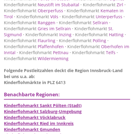
Kinderflohmarkt
Neustift im Stubaital
·
Kinderflohmarkt
Zirl
·
Kinderflohmarkt
Oberperfuss
·
Kinderflohmarkt
Kematen in
Tirol
·
Kinderflohmarkt
Völs
·
Kinderflohmarkt
Unterperfuss
·
Kinderflohmarkt
Ranggen
·
Kinderflohmarkt
Sellrain
·
Kinderflohmarkt
Gries im Sellrain
·
Kinderflohmarkt
St.
Sigmund
·
Kinderflohmarkt
Inzing
·
Kinderflohmarkt
Hatting
·
Kinderflohmarkt
Flaurling
·
Kinderflohmarkt
Polling
·
Kinderflohmarkt
Pfaffenhofen
·
Kinderflohmarkt
Oberhofen im
Inntal
·
Kinderflohmarkt
Pettnau
·
Kinderflohmarkt
Telfs
·
Kinderflohmarkt
Wildermieming
Folgende Postleitzahlen deckt die Region Innsbruck-Land
bei uns u.a. ab:
Kinderflohmärkte in PLZ
6413
Benachbarte Regionen:
Kinderflohmarkt Sankt Pölten (Stadt)
Kinderflohmarkt Salzburg-Umgebung
Kinderflohmarkt Vöcklabruck
Kinderflohmarkt Ried im Innkreis
Kinderflohmarkt Gmunden