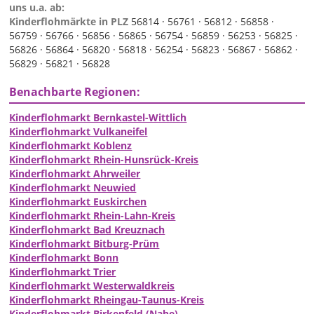
uns u.a. ab:
Kinderflohmärkte in PLZ
56814 ·
56761 ·
56812 ·
56858 ·
56759 ·
56766 ·
56856 ·
56865 ·
56754 ·
56859 ·
56253 ·
56825 ·
56826 ·
56864 ·
56820 ·
56818 ·
56254 ·
56823 ·
56867 ·
56862 ·
56829 ·
56821 ·
56828
Benachbarte Regionen:
Kinderflohmarkt Bernkastel-Wittlich
Kinderflohmarkt Vulkaneifel
Kinderflohmarkt Koblenz
Kinderflohmarkt Rhein-Hunsrück-Kreis
Kinderflohmarkt Ahrweiler
Kinderflohmarkt Neuwied
Kinderflohmarkt Euskirchen
Kinderflohmarkt Rhein-Lahn-Kreis
Kinderflohmarkt Bad Kreuznach
Kinderflohmarkt Bitburg-Prüm
Kinderflohmarkt Bonn
Kinderflohmarkt Trier
Kinderflohmarkt Westerwaldkreis
Kinderflohmarkt Rheingau-Taunus-Kreis
Kinderflohmarkt Birkenfeld (Nahe)