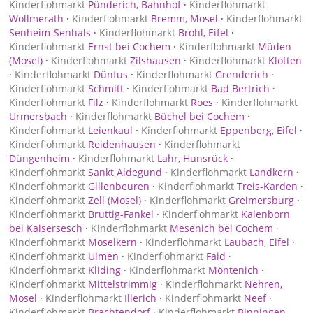
Kinderflohmarkt
Pünderich, Bahnhof
·
Kinderflohmarkt
Wollmerath
·
Kinderflohmarkt
Bremm, Mosel
·
Kinderflohmarkt
Senheim-Senhals
·
Kinderflohmarkt
Brohl, Eifel
·
Kinderflohmarkt
Ernst bei Cochem
·
Kinderflohmarkt
Müden
(Mosel)
·
Kinderflohmarkt
Zilshausen
·
Kinderflohmarkt
Klotten
·
Kinderflohmarkt
Dünfus
·
Kinderflohmarkt
Grenderich
·
Kinderflohmarkt
Schmitt
·
Kinderflohmarkt
Bad Bertrich
·
Kinderflohmarkt
Filz
·
Kinderflohmarkt
Roes
·
Kinderflohmarkt
Urmersbach
·
Kinderflohmarkt
Büchel bei Cochem
·
Kinderflohmarkt
Leienkaul
·
Kinderflohmarkt
Eppenberg, Eifel
·
Kinderflohmarkt
Reidenhausen
·
Kinderflohmarkt
Düngenheim
·
Kinderflohmarkt
Lahr, Hunsrück
·
Kinderflohmarkt
Sankt Aldegund
·
Kinderflohmarkt
Landkern
·
Kinderflohmarkt
Gillenbeuren
·
Kinderflohmarkt
Treis-Karden
·
Kinderflohmarkt
Zell (Mosel)
·
Kinderflohmarkt
Greimersburg
·
Kinderflohmarkt
Bruttig-Fankel
·
Kinderflohmarkt
Kalenborn
bei Kaisersesch
·
Kinderflohmarkt
Mesenich bei Cochem
·
Kinderflohmarkt
Moselkern
·
Kinderflohmarkt
Laubach, Eifel
·
Kinderflohmarkt
Ulmen
·
Kinderflohmarkt
Faid
·
Kinderflohmarkt
Kliding
·
Kinderflohmarkt
Möntenich
·
Kinderflohmarkt
Mittelstrimmig
·
Kinderflohmarkt
Nehren,
Mosel
·
Kinderflohmarkt
Illerich
·
Kinderflohmarkt
Neef
·
Kinderflohmarkt
Brachtendorf
·
Kinderflohmarkt
Binningen,