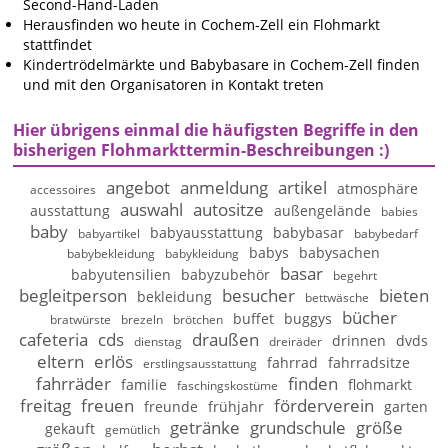
Second-Hand-Laden
Herausfinden wo heute in Cochem-Zell ein Flohmarkt
stattfindet
Kindertrödelmärkte und Babybasare in Cochem-Zell finden
und mit den Organisatoren in Kontakt treten
Hier übrigens einmal die häufigsten Begriffe in den
bisherigen Flohmarkttermin-Beschreibungen :)
angebot
anmeldung
artikel
atmosphäre
accessoires
auswahl
autositze
ausstattung
außengelände
babies
baby
babyausstattung
babybasar
babyartikel
babybedarf
babys
babysachen
babybekleidung
babykleidung
basar
babyutensilien
babyzubehör
begehrt
begleitperson
besucher
bieten
bekleidung
bettwäsche
bücher
buffet
buggys
bratwürste
brezeln
brötchen
cafeteria
cds
draußen
drinnen
dvds
dienstag
dreiräder
eltern
erlös
fahrrad
fahrradsitze
erstlingsausstattung
fahrräder
finden
familie
flohmarkt
faschingskostüme
freitag
freuen
förderverein
freunde
frühjahr
garten
getränke
grundschule
größe
gekauft
gemütlich