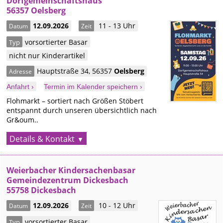
Dorfgemeinschaftshaus
56357 Oelsberg
12.09.2026
11 - 13 Uhr
Datum
Zeit
vorsortierter Basar
Typ
nicht nur Kinderartikel
Hauptstraße 34
,
56357
Oelsberg
Adresse
Anfahrt ›
Termin im Kalender speichern ›
Flohmarkt – sortiert nach Größen Stöbert
entspannt durch unseren übersichtlich nach
Gr&oum..
Details & Kontakt
Weierbacher Kindersachenbasar
Gemeindezentrum Dickesbach
55758 Dickesbach
12.09.2026
10 - 12 Uhr
Datum
Zeit
vorsortierter Basar
Typ