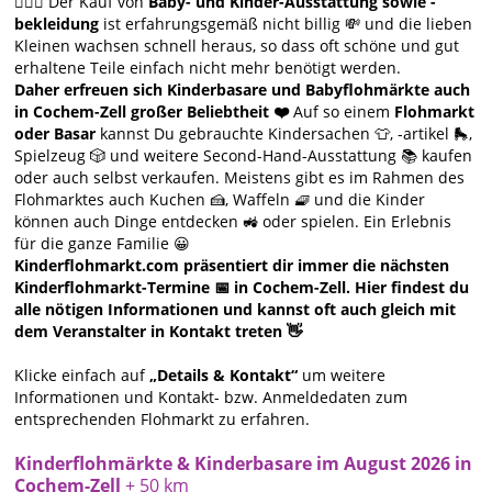
🙋🏻‍♀️ Der Kauf von
Baby- und Kinder-Ausstattung sowie -
bekleidung
ist erfahrungsgemäß nicht billig 💸 und die lieben
Kleinen wachsen schnell heraus, so dass oft schöne und gut
erhaltene Teile einfach nicht mehr benötigt werden.
Daher erfreuen sich Kinderbasare und Babyflohmärkte auch
in Cochem-Zell großer Beliebtheit ❤️
Auf so einem
Flohmarkt
oder Basar
kannst Du gebrauchte Kindersachen 👕, -artikel 🛼,
Spielzeug 🎲 und weitere Second-Hand-Ausstattung 📚 kaufen
oder auch selbst verkaufen. Meistens gibt es im Rahmen des
Flohmarktes auch Kuchen 🍰, Waffeln 🧇 und die Kinder
können auch Dinge entdecken 🚜 oder spielen. Ein Erlebnis
für die ganze Familie 😀
Kinderflohmarkt.com präsentiert dir immer die nächsten
Kinderflohmarkt-Termine 📅 in Cochem-Zell. Hier findest du
alle nötigen Informationen und kannst oft auch gleich mit
dem Veranstalter in Kontakt treten 👋
Klicke einfach auf
„Details & Kontakt“
um weitere
Informationen und Kontakt- bzw. Anmeldedaten zum
entsprechenden Flohmarkt zu erfahren.
Kinderflohmärkte & Kinderbasare im August 2026 in
Cochem-Zell
+ 50 km