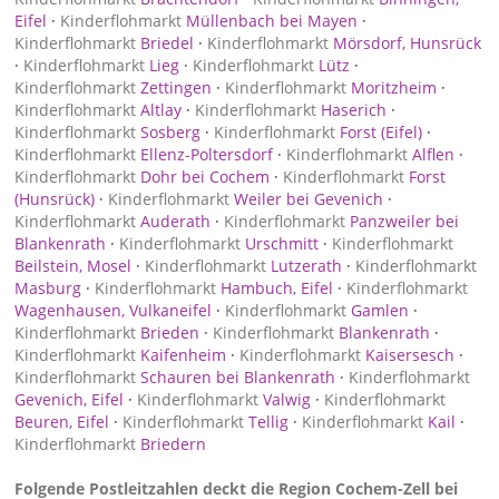
Eifel
·
Kinderflohmarkt
Müllenbach bei Mayen
·
Kinderflohmarkt
Briedel
·
Kinderflohmarkt
Mörsdorf, Hunsrück
·
Kinderflohmarkt
Lieg
·
Kinderflohmarkt
Lütz
·
Kinderflohmarkt
Zettingen
·
Kinderflohmarkt
Moritzheim
·
Kinderflohmarkt
Altlay
·
Kinderflohmarkt
Haserich
·
Kinderflohmarkt
Sosberg
·
Kinderflohmarkt
Forst (Eifel)
·
Kinderflohmarkt
Ellenz-Poltersdorf
·
Kinderflohmarkt
Alflen
·
Kinderflohmarkt
Dohr bei Cochem
·
Kinderflohmarkt
Forst
(Hunsrück)
·
Kinderflohmarkt
Weiler bei Gevenich
·
Kinderflohmarkt
Auderath
·
Kinderflohmarkt
Panzweiler bei
Blankenrath
·
Kinderflohmarkt
Urschmitt
·
Kinderflohmarkt
Beilstein, Mosel
·
Kinderflohmarkt
Lutzerath
·
Kinderflohmarkt
Masburg
·
Kinderflohmarkt
Hambuch, Eifel
·
Kinderflohmarkt
Wagenhausen, Vulkaneifel
·
Kinderflohmarkt
Gamlen
·
Kinderflohmarkt
Brieden
·
Kinderflohmarkt
Blankenrath
·
Kinderflohmarkt
Kaifenheim
·
Kinderflohmarkt
Kaisersesch
·
Kinderflohmarkt
Schauren bei Blankenrath
·
Kinderflohmarkt
Gevenich, Eifel
·
Kinderflohmarkt
Valwig
·
Kinderflohmarkt
Beuren, Eifel
·
Kinderflohmarkt
Tellig
·
Kinderflohmarkt
Kail
·
Kinderflohmarkt
Briedern
Folgende Postleitzahlen deckt die Region Cochem-Zell bei