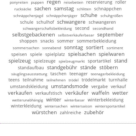
regen
reservierung
roller
ponyreiten
puppen
reisebetten
sachen
samstag
schnäppchen
rucksäcke
schlitten
schuhe
schnäppchenjagd
schnäppchenjäger
schuhgrößen
schwangere
schule
schulhof
schwangeren
second
schwangerschaftsbekleidung
secondhand
selbstgebackenen
september
selbstverkäuferbasar
shoppen
snacks
sommer
sommerbekleidung
sonntag
sortiert
sommersachen
sonnabend
sortiment
spielsachen
spielwaren
speisen
spiele
spielplatz
spielzeug
stand
spielzeuge
sportartikel
spielzeugmarkt
standgebühr
stände
stöbern
standaufbau
taschen
teenager
säuglingsausstattung
teenagerbekleidung
teens
teilnahme
trödelmarkt
turnhalle
teilnehmen
trödel
umstandsmode
umstandskleidung
vergabe
verkauf
verkaufen
verkäufer
waffeln
wetter
verkaufstisch
winter
winterbekleidung
wetterunabhängig
winterbasar
winterkleidung
wintersachen
wintersaison
wintersportartikel
würstchen
zubehör
zahlreiche