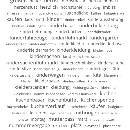
größen
herbst
helfer
herbstbasar
herbstflohmarkt
herzlich
herzenslust
hochstühle
imbiss
hüpfburg
jugendliche
jahreszeit
januar
jugendkleidung
kaffee
kaltgetränke
kaufen
kinder
kids
kind
kinderausstattung
kinderartikel
kinderbasar
kinderbekleidung
kinderausstattungen
kinderbetreuung
kinderbücher
kinderfahrräder
kinderfahrzeuge
kinderflohmarkt
kindergarten
kinderkleider
kinderkleiderbasar
kindergärten
kinderklamotten
kinderkleidung
kinderkleidermarkt
kindermöbel
kindersachen
kindersachenbasar
kindersachenflohmarkt
kinderschminken
kinderschuhe
kindersitze
kindertagesstätte
kinderspielzeug
kinderstände
kinderwagen
kita
kindertaschen
kinderzimmer
klamotten
kleiderbasar
kleider
kleidergrößen
kleidermarkt
kleiderständer
kleidung
kleidungsstücke
kleinkind
kuchen
kleinkinder
kommissionsbasar
kommissionsware
kuchenbasar
kuchenbuffet
kuchenspende
kuchenverkauf
käufer
kuchentheke
kuscheltiere
laufgitter
mitbringen
leckeren
laufräder
lego
mamas
modische
mutterpass
montag
märz
monate
möbel
mütter
nummernvergabe
platz
oktober
playmobil
plüschtiere