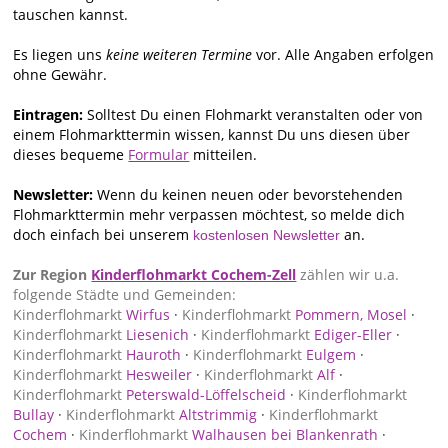
tauschen kannst.
Es liegen uns
keine weiteren Termine
vor. Alle Angaben erfolgen
ohne Gewähr.
Eintragen:
Solltest Du einen Flohmarkt veranstalten oder von
einem Flohmarkttermin wissen, kannst Du uns diesen über
dieses bequeme
Formular
mitteilen.
Newsletter:
Wenn du keinen neuen oder bevorstehenden
Flohmarkttermin mehr verpassen möchtest, so melde dich
doch einfach bei unserem
an.
kostenlosen Newsletter
Zur Region
Kinderflohmarkt Cochem-Zell
zählen wir u.a.
folgende Städte und Gemeinden:
Kinderflohmarkt
Wirfus
·
Kinderflohmarkt
Pommern, Mosel
·
Kinderflohmarkt
Liesenich
·
Kinderflohmarkt
Ediger-Eller
·
Kinderflohmarkt
Hauroth
·
Kinderflohmarkt
Eulgem
·
Kinderflohmarkt
Hesweiler
·
Kinderflohmarkt
Alf
·
Kinderflohmarkt
Peterswald-Löffelscheid
·
Kinderflohmarkt
Bullay
·
Kinderflohmarkt
Altstrimmig
·
Kinderflohmarkt
Cochem
·
Kinderflohmarkt
Walhausen bei Blankenrath
·