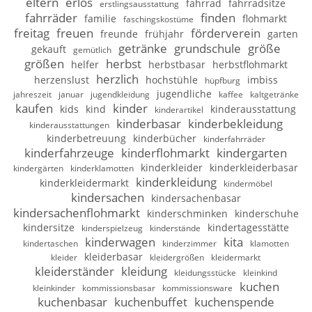
eltern
erlös
fahrrad
fahrradsitze
erstlingsausstattung
fahrräder
finden
familie
flohmarkt
faschingskostüme
freitag
freuen
förderverein
freunde
frühjahr
garten
getränke
grundschule
größe
gekauft
gemütlich
größen
herbst
helfer
herbstbasar
herbstflohmarkt
herzlich
herzenslust
hochstühle
imbiss
hüpfburg
jugendliche
jahreszeit
januar
jugendkleidung
kaffee
kaltgetränke
kaufen
kinder
kids
kind
kinderausstattung
kinderartikel
kinderbasar
kinderbekleidung
kinderausstattungen
kinderbetreuung
kinderbücher
kinderfahrräder
kinderfahrzeuge
kinderflohmarkt
kindergarten
kinderkleider
kinderkleiderbasar
kindergärten
kinderklamotten
kinderkleidung
kinderkleidermarkt
kindermöbel
kindersachen
kindersachenbasar
kindersachenflohmarkt
kinderschminken
kinderschuhe
kindersitze
kindertagesstätte
kinderspielzeug
kinderstände
kinderwagen
kita
kindertaschen
kinderzimmer
klamotten
kleiderbasar
kleider
kleidergrößen
kleidermarkt
kleiderständer
kleidung
kleidungsstücke
kleinkind
kuchen
kleinkinder
kommissionsbasar
kommissionsware
kuchenbasar
kuchenbuffet
kuchenspende