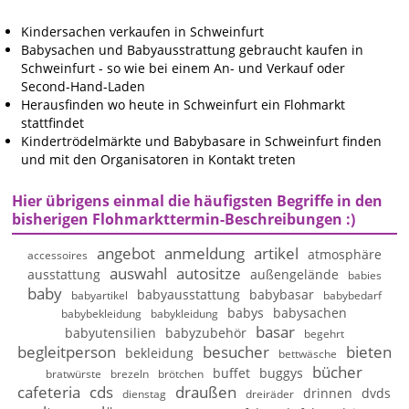
Kindersachen verkaufen in Schweinfurt
Babysachen und Babyausstrattung gebraucht kaufen in
Schweinfurt - so wie bei einem An- und Verkauf oder
Second-Hand-Laden
Herausfinden wo heute in Schweinfurt ein Flohmarkt
stattfindet
Kindertrödelmärkte und Babybasare in Schweinfurt finden
und mit den Organisatoren in Kontakt treten
Hier übrigens einmal die häufigsten Begriffe in den
bisherigen Flohmarkttermin-Beschreibungen :)
angebot
anmeldung
artikel
atmosphäre
accessoires
auswahl
autositze
ausstattung
außengelände
babies
baby
babyausstattung
babybasar
babyartikel
babybedarf
babys
babysachen
babybekleidung
babykleidung
basar
babyutensilien
babyzubehör
begehrt
begleitperson
besucher
bieten
bekleidung
bettwäsche
bücher
buffet
buggys
bratwürste
brezeln
brötchen
cafeteria
cds
draußen
drinnen
dvds
dienstag
dreiräder