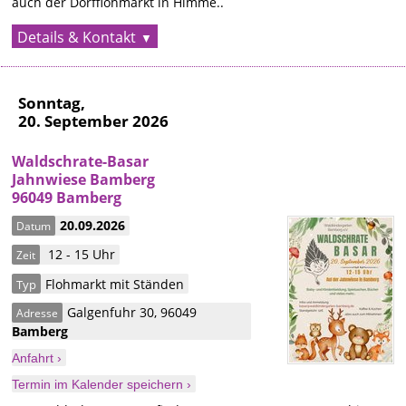
auch der Dorfflohmarkt in Himme..
Details & Kontakt
Sonntag,
20. September 2026
Waldschrate-Basar
Jahnwiese Bamberg
96049 Bamberg
20.09.2026
Datum
12 - 15 Uhr
Zeit
Flohmarkt mit Ständen
Typ
Galgenfuhr 30
,
96049
Adresse
Bamberg
Anfahrt ›
Termin im Kalender speichern ›