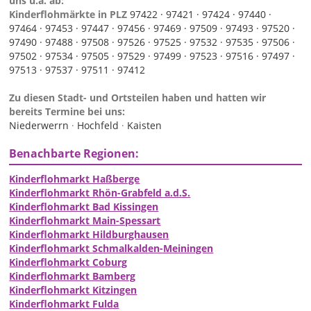
uns u.a. ab:
Kinderflohmärkte in PLZ
97422 ·
97421 ·
97424 ·
97440 ·
97464 ·
97453 ·
97447 ·
97456 ·
97469 ·
97509 ·
97493 ·
97520 ·
97490 ·
97488 ·
97508 ·
97526 ·
97525 ·
97532 ·
97535 ·
97506 ·
97502 ·
97534 ·
97505 ·
97529 ·
97499 ·
97523 ·
97516 ·
97497 ·
97513 ·
97537 ·
97511 ·
97412
Zu diesen Stadt- und Ortsteilen haben und hatten wir
bereits Termine bei uns:
Niederwerrn
·
Hochfeld
·
Kaisten
Benachbarte Regionen:
Kinderflohmarkt Haßberge
Kinderflohmarkt Rhön-Grabfeld a.d.S.
Kinderflohmarkt Bad Kissingen
Kinderflohmarkt Main-Spessart
Kinderflohmarkt Hildburghausen
Kinderflohmarkt Schmalkalden-Meiningen
Kinderflohmarkt Coburg
Kinderflohmarkt Bamberg
Kinderflohmarkt Kitzingen
Kinderflohmarkt Fulda