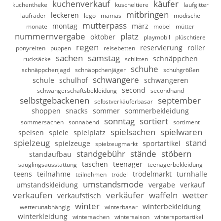
kuchenverkauf
käufer
kuchentheke
kuscheltiere
laufgitter
mitbringen
leckeren
laufräder
lego
mamas
modische
mutterpass
montag
märz
monate
möbel
mütter
nummernvergabe
platz
oktober
playmobil
plüschtiere
regen
reservierung
roller
ponyreiten
puppen
reisebetten
sachen
samstag
schnäppchen
rucksäcke
schlitten
schuhe
schnäppchenjagd
schnäppchenjäger
schuhgrößen
schwangere
schule
schulhof
schwangeren
second
schwangerschaftsbekleidung
secondhand
selbstgebackenen
september
selbstverkäuferbasar
shoppen
snacks
sommer
sommerbekleidung
sonntag
sortiert
sommersachen
sonnabend
sortiment
spielsachen
spielwaren
speisen
spiele
spielplatz
spielzeug
stand
spielzeuge
sportartikel
spielzeugmarkt
standgebühr
stände
stöbern
standaufbau
taschen
teenager
säuglingsausstattung
teenagerbekleidung
teens
teilnahme
trödelmarkt
turnhalle
teilnehmen
trödel
umstandsmode
umstandskleidung
vergabe
verkauf
verkaufen
verkäufer
waffeln
wetter
verkaufstisch
winter
winterbekleidung
wetterunabhängig
winterbasar
winterkleidung
wintersachen
wintersaison
wintersportartikel