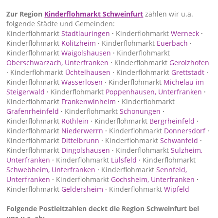
Zur Region
Kinderflohmarkt Schweinfurt
zählen wir u.a.
folgende Städte und Gemeinden:
Kinderflohmarkt
Stadtlauringen
·
Kinderflohmarkt
Werneck
·
Kinderflohmarkt
Kolitzheim
·
Kinderflohmarkt
Euerbach
·
Kinderflohmarkt
Waigolshausen
·
Kinderflohmarkt
Oberschwarzach, Unterfranken
·
Kinderflohmarkt
Gerolzhofen
·
Kinderflohmarkt
Üchtelhausen
·
Kinderflohmarkt
Grettstadt
·
Kinderflohmarkt
Wasserlosen
·
Kinderflohmarkt
Michelau im
Steigerwald
·
Kinderflohmarkt
Poppenhausen, Unterfranken
·
Kinderflohmarkt
Frankenwinheim
·
Kinderflohmarkt
Grafenrheinfeld
·
Kinderflohmarkt
Schonungen
·
Kinderflohmarkt
Röthlein
·
Kinderflohmarkt
Bergrheinfeld
·
Kinderflohmarkt
Niederwerrn
·
Kinderflohmarkt
Donnersdorf
·
Kinderflohmarkt
Dittelbrunn
·
Kinderflohmarkt
Schwanfeld
·
Kinderflohmarkt
Dingolshausen
·
Kinderflohmarkt
Sulzheim,
Unterfranken
·
Kinderflohmarkt
Lülsfeld
·
Kinderflohmarkt
Schwebheim, Unterfranken
·
Kinderflohmarkt
Sennfeld,
Unterfranken
·
Kinderflohmarkt
Gochsheim, Unterfranken
·
Kinderflohmarkt
Geldersheim
·
Kinderflohmarkt
Wipfeld
Folgende Postleitzahlen deckt die Region Schweinfurt bei