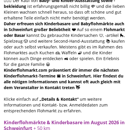
🙋🏻‍♀️ Der Kauf von
Baby- und Kinder-Ausstattung sowie -
bekleidung
ist erfahrungsgemäß nicht billig 💸 und die lieben
Kleinen wachsen schnell heraus, so dass oft schöne und gut
erhaltene Teile einfach nicht mehr benötigt werden.
Daher erfreuen sich Kinderbasare und Babyflohmärkte auch
in Schweinfurt großer Beliebtheit ❤️
Auf so einem
Flohmarkt
oder Basar
kannst Du gebrauchte Kindersachen 👕, -artikel 🛼,
Spielzeug 🎲 und weitere Second-Hand-Ausstattung 📚 kaufen
oder auch selbst verkaufen. Meistens gibt es im Rahmen des
Flohmarktes auch Kuchen 🍰, Waffeln 🧇 und die Kinder
können auch Dinge entdecken 🚜 oder spielen. Ein Erlebnis
für die ganze Familie 😀
Kinderflohmarkt.com präsentiert dir immer die nächsten
Kinderflohmarkt-Termine 📅 in Schweinfurt. Hier findest du
alle nötigen Informationen und kannst oft auch gleich mit
dem Veranstalter in Kontakt treten 👋
Klicke einfach auf
„Details & Kontakt“
um weitere
Informationen und Kontakt- bzw. Anmeldedaten zum
entsprechenden Flohmarkt zu erfahren.
Kinderflohmärkte & Kinderbasare im August 2026 in
Schweinfurt
+ 50 km