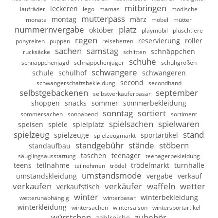
mitbringen
leckeren
laufräder
lego
mamas
modische
mutterpass
montag
märz
monate
möbel
mütter
nummernvergabe
platz
oktober
playmobil
plüschtiere
regen
reservierung
roller
ponyreiten
puppen
reisebetten
sachen
samstag
schnäppchen
rucksäcke
schlitten
schuhe
schnäppchenjagd
schnäppchenjäger
schuhgrößen
schwangere
schule
schulhof
schwangeren
second
schwangerschaftsbekleidung
secondhand
selbstgebackenen
september
selbstverkäuferbasar
shoppen
snacks
sommer
sommerbekleidung
sonntag
sortiert
sommersachen
sonnabend
sortiment
spielsachen
spielwaren
speisen
spiele
spielplatz
spielzeug
stand
spielzeuge
sportartikel
spielzeugmarkt
standgebühr
stände
stöbern
standaufbau
taschen
teenager
säuglingsausstattung
teenagerbekleidung
teens
teilnahme
trödelmarkt
turnhalle
teilnehmen
trödel
umstandsmode
umstandskleidung
vergabe
verkauf
verkaufen
verkäufer
waffeln
wetter
verkaufstisch
winter
winterbekleidung
wetterunabhängig
winterbasar
winterkleidung
wintersachen
wintersaison
wintersportartikel
würstchen
zubehör
zahlreiche