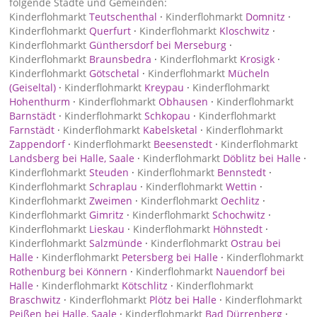
folgende Städte und Gemeinden:
Kinderflohmarkt
Teutschenthal
·
Kinderflohmarkt
Domnitz
·
Kinderflohmarkt
Querfurt
·
Kinderflohmarkt
Kloschwitz
·
Kinderflohmarkt
Günthersdorf bei Merseburg
·
Kinderflohmarkt
Braunsbedra
·
Kinderflohmarkt
Krosigk
·
Kinderflohmarkt
Götschetal
·
Kinderflohmarkt
Mücheln
(Geiseltal)
·
Kinderflohmarkt
Kreypau
·
Kinderflohmarkt
Hohenthurm
·
Kinderflohmarkt
Obhausen
·
Kinderflohmarkt
Barnstädt
·
Kinderflohmarkt
Schkopau
·
Kinderflohmarkt
Farnstädt
·
Kinderflohmarkt
Kabelsketal
·
Kinderflohmarkt
Zappendorf
·
Kinderflohmarkt
Beesenstedt
·
Kinderflohmarkt
Landsberg bei Halle, Saale
·
Kinderflohmarkt
Döblitz bei Halle
·
Kinderflohmarkt
Steuden
·
Kinderflohmarkt
Bennstedt
·
Kinderflohmarkt
Schraplau
·
Kinderflohmarkt
Wettin
·
Kinderflohmarkt
Zweimen
·
Kinderflohmarkt
Oechlitz
·
Kinderflohmarkt
Gimritz
·
Kinderflohmarkt
Schochwitz
·
Kinderflohmarkt
Lieskau
·
Kinderflohmarkt
Höhnstedt
·
Kinderflohmarkt
Salzmünde
·
Kinderflohmarkt
Ostrau bei
Halle
·
Kinderflohmarkt
Petersberg bei Halle
·
Kinderflohmarkt
Rothenburg bei Könnern
·
Kinderflohmarkt
Nauendorf bei
Halle
·
Kinderflohmarkt
Kötschlitz
·
Kinderflohmarkt
Braschwitz
·
Kinderflohmarkt
Plötz bei Halle
·
Kinderflohmarkt
Peißen bei Halle, Saale
·
Kinderflohmarkt
Bad Dürrenberg
·