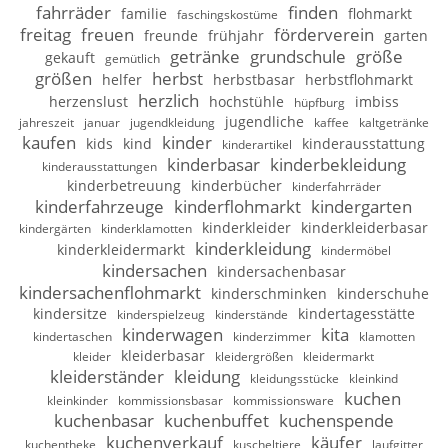
fahrräder
finden
familie
flohmarkt
faschingskostüme
freitag
freuen
förderverein
freunde
frühjahr
garten
getränke
grundschule
größe
gekauft
gemütlich
größen
herbst
helfer
herbstbasar
herbstflohmarkt
herzlich
herzenslust
hochstühle
imbiss
hüpfburg
jugendliche
jahreszeit
januar
jugendkleidung
kaffee
kaltgetränke
kaufen
kinder
kids
kind
kinderausstattung
kinderartikel
kinderbasar
kinderbekleidung
kinderausstattungen
kinderbetreuung
kinderbücher
kinderfahrräder
kinderfahrzeuge
kinderflohmarkt
kindergarten
kinderkleider
kinderkleiderbasar
kindergärten
kinderklamotten
kinderkleidung
kinderkleidermarkt
kindermöbel
kindersachen
kindersachenbasar
kindersachenflohmarkt
kinderschminken
kinderschuhe
kindersitze
kindertagesstätte
kinderspielzeug
kinderstände
kinderwagen
kita
kindertaschen
kinderzimmer
klamotten
kleiderbasar
kleider
kleidergrößen
kleidermarkt
kleiderständer
kleidung
kleidungsstücke
kleinkind
kuchen
kleinkinder
kommissionsbasar
kommissionsware
kuchenbasar
kuchenbuffet
kuchenspende
kuchenverkauf
käufer
kuchentheke
kuscheltiere
laufgitter