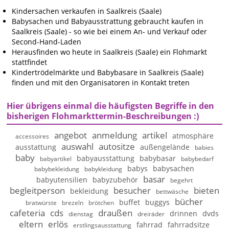
Kindersachen verkaufen in Saalkreis (Saale)
Babysachen und Babyausstrattung gebraucht kaufen in
Saalkreis (Saale) - so wie bei einem An- und Verkauf oder
Second-Hand-Laden
Herausfinden wo heute in Saalkreis (Saale) ein Flohmarkt
stattfindet
Kindertrödelmärkte und Babybasare in Saalkreis (Saale)
finden und mit den Organisatoren in Kontakt treten
Hier übrigens einmal die häufigsten Begriffe in den
bisherigen Flohmarkttermin-Beschreibungen :)
angebot
anmeldung
artikel
atmosphäre
accessoires
auswahl
autositze
ausstattung
außengelände
babies
baby
babyausstattung
babybasar
babyartikel
babybedarf
babys
babysachen
babybekleidung
babykleidung
basar
babyutensilien
babyzubehör
begehrt
begleitperson
besucher
bieten
bekleidung
bettwäsche
bücher
buffet
buggys
bratwürste
brezeln
brötchen
cafeteria
cds
draußen
drinnen
dvds
dienstag
dreiräder
eltern
erlös
fahrrad
fahrradsitze
erstlingsausstattung