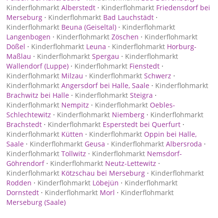
Kinderflohmarkt
Alberstedt
·
Kinderflohmarkt
Friedensdorf bei
Merseburg
·
Kinderflohmarkt
Bad Lauchstädt
·
Kinderflohmarkt
Beuna (Geiseltal)
·
Kinderflohmarkt
Langenbogen
·
Kinderflohmarkt
Zöschen
·
Kinderflohmarkt
Dößel
·
Kinderflohmarkt
Leuna
·
Kinderflohmarkt
Horburg-
Maßlau
·
Kinderflohmarkt
Spergau
·
Kinderflohmarkt
Wallendorf (Luppe)
·
Kinderflohmarkt
Fienstedt
·
Kinderflohmarkt
Milzau
·
Kinderflohmarkt
Schwerz
·
Kinderflohmarkt
Angersdorf bei Halle, Saale
·
Kinderflohmarkt
Brachwitz bei Halle
·
Kinderflohmarkt
Steigra
·
Kinderflohmarkt
Nempitz
·
Kinderflohmarkt
Oebles-
Schlechtewitz
·
Kinderflohmarkt
Niemberg
·
Kinderflohmarkt
Brachstedt
·
Kinderflohmarkt
Esperstedt bei Querfurt
·
Kinderflohmarkt
Kütten
·
Kinderflohmarkt
Oppin bei Halle,
Saale
·
Kinderflohmarkt
Geusa
·
Kinderflohmarkt
Albersroda
·
Kinderflohmarkt
Tollwitz
·
Kinderflohmarkt
Nemsdorf-
Göhrendorf
·
Kinderflohmarkt
Neutz-Lettewitz
·
Kinderflohmarkt
Kötzschau bei Merseburg
·
Kinderflohmarkt
Rodden
·
Kinderflohmarkt
Löbejün
·
Kinderflohmarkt
Dornstedt
·
Kinderflohmarkt
Morl
·
Kinderflohmarkt
Merseburg (Saale)