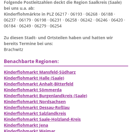
Folgende Postleitzahlen deckt die Region Saalkreis (Saale)
bei uns u.a. ab:
Kinderflohmärkte in PLZ
06217 ·
06193 ·
06268 ·
06188 ·
06237 ·
06179 ·
06198 ·
06231 ·
06258 ·
06242 ·
06246 ·
06420 ·
06184 ·
06249 ·
06279 ·
06254
Zu diesen Stadt- und Ortsteilen haben und hatten wir
bereits Termine bei uns:
Brachwitz
Benachbarte Regionen:
Kinderflohmarkt Mansfeld-Südharz
Kinderflohmarkt Halle (Saale)
Kinderflohmarkt Anhalt-Bitterfeld
Kinderflohmarkt Sömmerda
Kinderflohmarkt Burgenlandkreis (Saale)
Kinderflohmarkt Nordsachsen
Kinderflohmarkt Dessau-Roßlau
Kinderflohmarkt Salzlandkreis
Kinderflohmarkt Saale-Holzland-Kreis
Kinderflohmarkt Jena
Kinderflohmarkt Weimar