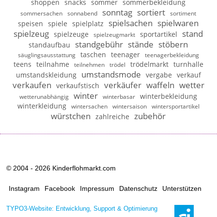
shoppen
snacks
sommer
sommerbekleidung
sonntag
sortiert
sommersachen
sonnabend
sortiment
spielsachen
spielwaren
speisen
spiele
spielplatz
spielzeug
stand
spielzeuge
sportartikel
spielzeugmarkt
standgebühr
stände
stöbern
standaufbau
taschen
teenager
säuglingsausstattung
teenagerbekleidung
teens
teilnahme
trödelmarkt
turnhalle
teilnehmen
trödel
umstandsmode
umstandskleidung
vergabe
verkauf
verkaufen
verkäufer
waffeln
wetter
verkaufstisch
winter
winterbekleidung
wetterunabhängig
winterbasar
winterkleidung
wintersachen
wintersaison
wintersportartikel
würstchen
zubehör
zahlreiche
© 2004 - 2026 Kinderflohmarkt.com
Instagram
Facebook
Impressum
Datenschutz
Unterstützen
TYPO3-Website: Entwicklung, Support & Optimierung