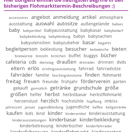
Hier übrigens einmal die häufigsten Begriffe in den
bisherigen Flohmarkttermin-Beschreibungen :)
angebot
anmeldung
artikel
atmosphäre
accessoires
auswahl
autositze
ausstattung
außengelände
babies
baby
babyausstattung
babybasar
babyartikel
babybedarf
babys
babysachen
babybekleidung
babykleidung
basar
babyutensilien
babyzubehör
begehrt
begleitperson
besucher
bieten
bekleidung
bettwäsche
bücher
buffet
buggys
bratwürste
brezeln
brötchen
cafeteria
cds
draußen
drinnen
dvds
dienstag
dreiräder
eltern
erlös
fahrrad
fahrradsitze
erstlingsausstattung
fahrräder
finden
familie
flohmarkt
faschingskostüme
freitag
freuen
förderverein
freunde
frühjahr
garten
getränke
grundschule
größe
gekauft
gemütlich
größen
herbst
helfer
herbstbasar
herbstflohmarkt
herzlich
herzenslust
hochstühle
imbiss
hüpfburg
jugendliche
jahreszeit
januar
jugendkleidung
kaffee
kaltgetränke
kaufen
kinder
kids
kind
kinderausstattung
kinderartikel
kinderbasar
kinderbekleidung
kinderausstattungen
kinderbetreuung
kinderbücher
kinderfahrräder
kinderfahrzeuge
kinderflohmarkt
kindergarten