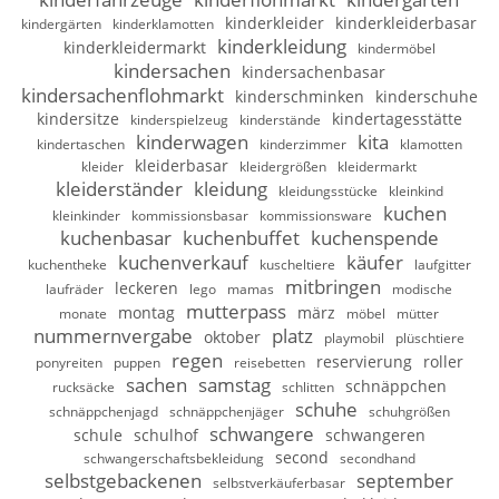
kinderkleider
kinderkleiderbasar
kindergärten
kinderklamotten
kinderkleidung
kinderkleidermarkt
kindermöbel
kindersachen
kindersachenbasar
kindersachenflohmarkt
kinderschminken
kinderschuhe
kindersitze
kindertagesstätte
kinderspielzeug
kinderstände
kinderwagen
kita
kindertaschen
kinderzimmer
klamotten
kleiderbasar
kleider
kleidergrößen
kleidermarkt
kleiderständer
kleidung
kleidungsstücke
kleinkind
kuchen
kleinkinder
kommissionsbasar
kommissionsware
kuchenbasar
kuchenbuffet
kuchenspende
kuchenverkauf
käufer
kuchentheke
kuscheltiere
laufgitter
mitbringen
leckeren
laufräder
lego
mamas
modische
mutterpass
montag
märz
monate
möbel
mütter
nummernvergabe
platz
oktober
playmobil
plüschtiere
regen
reservierung
roller
ponyreiten
puppen
reisebetten
sachen
samstag
schnäppchen
rucksäcke
schlitten
schuhe
schnäppchenjagd
schnäppchenjäger
schuhgrößen
schwangere
schule
schulhof
schwangeren
second
schwangerschaftsbekleidung
secondhand
selbstgebackenen
september
selbstverkäuferbasar