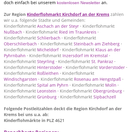
doch einfach bei unserem
an.
kostenlosen Newsletter
Zur Region
Kinderflohmarkt Kirchdorf an der Krems
zählen
wir u.a. folgende Städte und Gemeinden:
Kinderflohmarkt
Aschach an der Steyr
·
Kinderflohmarkt
Nußbach
·
Kinderflohmarkt
Ried im Traunkreis
·
Kinderflohmarkt
Schlierbach
·
Kinderflohmarkt
Oberschlierbach
·
Kinderflohmarkt
Steinbach am Ziehberg
·
Kinderflohmarkt
Micheldorf
·
Kinderflohmarkt
Klaus an der
Pyhrnbahn
·
Kinderflohmarkt
Inzersdorf im Kremstal
·
Kinderflohmarkt
Steyrling
·
Kinderflohmarkt
St. Pankraz
·
Kinderflohmarkt
Hinterstoder
·
Kinderflohmarkt
Vorderstoder
·
Kinderflohmarkt
Roßleithen
·
Kinderflohmarkt
Windischgarsten
·
Kinderflohmarkt
Rosenau am Hengstpaß
·
Kinderflohmarkt
Spital am Pyhrn
·
Kinderflohmarkt
Molln
·
Kinderflohmarkt
Leonstein
·
Kinderflohmarkt
Obergrünburg
·
Kinderflohmarkt
Grünburg
·
Kinderflohmarkt
Sipbachzell
Folgende Postleitzahlen deckt die Region Kirchdorf an der
Krems bei uns u.a. ab:
Kinderflohmärkte in PLZ
4621