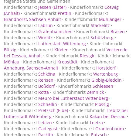
folgende Städte und Gemeinden:
Kinderflohmarkt
Jessen (Elster)
·
Kinderflohmarkt
Coswig
(Anhalt)
·
Kinderflohmarkt
Prettin
·
Kinderflohmarkt
Brandhorst, Sachsen-Anhalt
·
Kinderflohmarkt
Mühlanger
·
Kinderflohmarkt
Labrun
·
Kinderflohmarkt
Stackelitz
·
Kinderflohmarkt
Gräfenhainichen
·
Kinderflohmarkt
Bräsen
·
Kinderflohmarkt
Wörlitz
·
Kinderflohmarkt
Schützberg
·
Kinderflohmarkt
Lutherstadt Wittenberg
·
Kinderflohmarkt
Bülzig
·
Kinderflohmarkt
Klöden
·
Kinderflohmarkt
Vockerode
bei Dessau, Anhalt
·
Kinderflohmarkt
Riesigk
·
Kinderflohmarkt
Möhlau
·
Kinderflohmarkt
Kropstädt
·
Kinderflohmarkt
Annaburg, Sachsen-Anhalt
·
Kinderflohmarkt
Horstdorf
·
Kinderflohmarkt
Schköna
·
Kinderflohmarkt
Wartenburg
·
Kinderflohmarkt
Rehsen
·
Kinderflohmarkt
Globig-Bleddin
·
Kinderflohmarkt
Boßdorf
·
Kinderflohmarkt
Schleesen
·
Kinderflohmarkt
Rotta
·
Kinderflohmarkt
Zemnick
·
Kinderflohmarkt
Meuro bei Lutherstadt Wittenberg
·
Kinderflohmarkt
Schnellin
·
Kinderflohmarkt
Plossig
·
Kinderflohmarkt
Pretzsch (Elbe)
·
Kinderflohmarkt
Trebitz bei
Lutherstadt Wittenberg
·
Kinderflohmarkt
Kakau bei Dessau
·
Kinderflohmarkt
Lebien
·
Kinderflohmarkt
Leetza
·
Kinderflohmarkt
Gadegast
·
Kinderflohmarkt
Oranienbaum
·
Kinderflohmarkt
Rackith
·
Kinderflohmarkt
Eutzsch
·