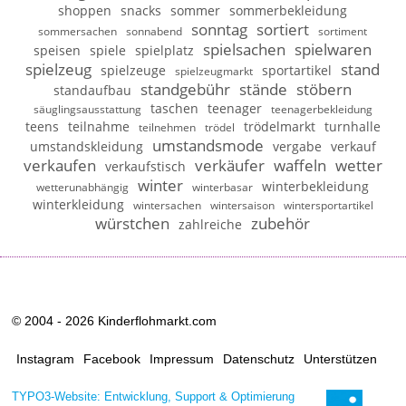
shoppen
snacks
sommer
sommerbekleidung
sonntag
sortiert
sommersachen
sonnabend
sortiment
spielsachen
spielwaren
speisen
spiele
spielplatz
spielzeug
stand
spielzeuge
sportartikel
spielzeugmarkt
standgebühr
stände
stöbern
standaufbau
taschen
teenager
säuglingsausstattung
teenagerbekleidung
teens
teilnahme
trödelmarkt
turnhalle
teilnehmen
trödel
umstandsmode
umstandskleidung
vergabe
verkauf
verkaufen
verkäufer
waffeln
wetter
verkaufstisch
winter
winterbekleidung
wetterunabhängig
winterbasar
winterkleidung
wintersachen
wintersaison
wintersportartikel
würstchen
zubehör
zahlreiche
© 2004 - 2026 Kinderflohmarkt.com
Instagram
Facebook
Impressum
Datenschutz
Unterstützen
TYPO3-Website: Entwicklung, Support & Optimierung