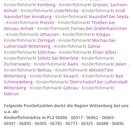
Kinderflohmarkt
Kemberg
·
Kinderflohmarkt
Griesen, Sachsen-
Anhalt
·
Kinderflohmarkt
Listerfehrda
·
Kinderflohmarkt
Groß
Naundorf bei Annaburg
·
Kinderflohmarkt
Naundorf bei Seyda
·
Kinderflohmarkt
Priesitz
·
Kinderflohmarkt
Thießen bei
Dessau, Anhalt
·
Kinderflohmarkt
Tornau bei Gräfenhainichen
·
Kinderflohmarkt
Uthausen
·
Kinderflohmarkt
Korgau
·
Kinderflohmarkt
Zörnigall
·
Kinderflohmarkt
Mochau bei
Lutherstadt Wittenberg
·
Kinderflohmarkt
Zahna
·
Kinderflohmarkt
Söllichau
·
Kinderflohmarkt
Elster (Elbe)
·
Kinderflohmarkt
Selbitz bei Bitterfeld
·
Kinderflohmarkt
Zschornewitz
·
Kinderflohmarkt
Radis
·
Kinderflohmarkt
Axien
·
Kinderflohmarkt
Bethau
·
Kinderflohmarkt
Abtsdorf bei
Wittenberg
·
Kinderflohmarkt
Straach
·
Kinderflohmarkt
Bad
Schmiedeberg
·
Kinderflohmarkt
Dietrichsdorf bei Lutherstadt
Wittenberg
·
Kinderflohmarkt
Gohrau
·
Kinderflohmarkt
Dabrun
Folgende Postleitzahlen deckt die Region Wittenberg bei uns
u.a. ab:
Kinderflohmärkte in PLZ
06886 ·
06917 ·
06862 ·
06869 ·
06901 ·
06895 ·
06905 ·
06785 ·
06773 ·
06925 ·
06888 ·
06896