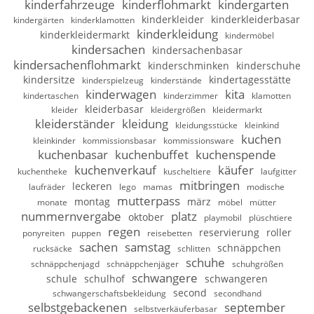
kinderfahrzeuge
kinderflohmarkt
kindergarten
kinderkleider
kinderkleiderbasar
kindergärten
kinderklamotten
kinderkleidung
kinderkleidermarkt
kindermöbel
kindersachen
kindersachenbasar
kindersachenflohmarkt
kinderschminken
kinderschuhe
kindersitze
kindertagesstätte
kinderspielzeug
kinderstände
kinderwagen
kita
kindertaschen
kinderzimmer
klamotten
kleiderbasar
kleider
kleidergrößen
kleidermarkt
kleiderständer
kleidung
kleidungsstücke
kleinkind
kuchen
kleinkinder
kommissionsbasar
kommissionsware
kuchenbasar
kuchenbuffet
kuchenspende
kuchenverkauf
käufer
kuchentheke
kuscheltiere
laufgitter
mitbringen
leckeren
laufräder
lego
mamas
modische
mutterpass
montag
märz
monate
möbel
mütter
nummernvergabe
platz
oktober
playmobil
plüschtiere
regen
reservierung
roller
ponyreiten
puppen
reisebetten
sachen
samstag
schnäppchen
rucksäcke
schlitten
schuhe
schnäppchenjagd
schnäppchenjäger
schuhgrößen
schwangere
schule
schulhof
schwangeren
second
schwangerschaftsbekleidung
secondhand
selbstgebackenen
september
selbstverkäuferbasar