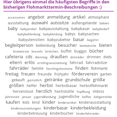
Hier übrigens einmal die häufigsten Begriffe in den
bisherigen Flohmarkttermin-Beschreibungen :)
angebot
anmeldung
artikel
atmosphäre
accessoires
auswahl
autositze
ausstattung
außengelände
babies
baby
babyausstattung
babybasar
babyartikel
babybedarf
babys
babysachen
babybekleidung
babykleidung
basar
babyutensilien
babyzubehör
begehrt
begleitperson
besucher
bieten
bekleidung
bettwäsche
bücher
buffet
buggys
bratwürste
brezeln
brötchen
cafeteria
cds
draußen
drinnen
dvds
dienstag
dreiräder
eltern
erlös
fahrrad
fahrradsitze
erstlingsausstattung
fahrräder
finden
familie
flohmarkt
faschingskostüme
freitag
freuen
förderverein
freunde
frühjahr
garten
getränke
grundschule
größe
gekauft
gemütlich
größen
herbst
helfer
herbstbasar
herbstflohmarkt
herzlich
herzenslust
hochstühle
imbiss
hüpfburg
jugendliche
jahreszeit
januar
jugendkleidung
kaffee
kaltgetränke
kaufen
kinder
kids
kind
kinderausstattung
kinderartikel
kinderbasar
kinderbekleidung
kinderausstattungen
kinderbetreuung
kinderbücher
kinderfahrräder