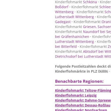
Kinderflohmarkt
Schköna
·
Kinder
Boßdorf
·
Kinderflohmarkt
Schlee
Wittenberg
·
Kinderflohmarkt
Schn
Lutherstadt Wittenberg
·
Kinderf
Gadegast
·
Kinderflohmarkt
Oran
Kinderflohmarkt
Griesen, Sachsen
Kinderflohmarkt
Naundorf bei Se
bei Gräfenhainichen
·
Kinderfloh
Lutherstadt Wittenberg
·
Kinderf
bei Bitterfeld
·
Kinderflohmarkt
Zs
Kinderflohmarkt
Abtsdorf bei Wit
Dietrichsdorf bei Lutherstadt Wi
Folgende Postleitzahlen deckt di
Kinderflohmärkte in PLZ
06886 ·
Benachbarte Regionen:
Kinderflohmarkt Teltow-Flämin
Kinderflohmarkt Leipzig
Kinderflohmarkt Dahme-Spreew
Kinderflohmarkt Dessau-Roßlau
Kinderflohmarkt Nordsachsen