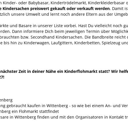
h Kinder- oder Babybasar, Kindertrödelmarkt, Kinderkleiderbasar 
e Kindersachen preiswert gekauft oder verkauft werden
. Damit i
ätzlich unsere Umwelt und lernt noch andere Eltern aus der Umge
kte und Basare in unserer Liste vorbei. Hast Du vielleicht noch g
erden. Dann informiere Dich beim jeweiligen Termin über Möglichk
ebrauchten bzw. Secondhand Kindersachen. Die Bandbreite reich
 bis hin zu Kinderwagen, Laufgittern, Kinderbetten, Spielzeug un
ächster Zeit in deiner Nähe ein Kinderflohmarkt statt? Wir helf
27!
tenberg
ng gebraucht kaufen in Wittenberg - so wie bei einem An- und V
berg ein Flohmarkt stattfindet
are in Wittenberg finden und mit den Organisatoren in Kontakt t