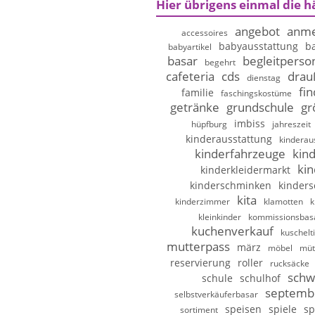
Hier übrigens einmal die h
angebot
anme
accessoires
babyausstattung
b
babyartikel
basar
begleitperso
begehrt
cafeteria
cds
drau
dienstag
fi
familie
faschingskostüme
getränke
grundschule
gr
imbiss
hüpfburg
jahreszeit
kinderausstattung
kinderau
kinderfahrzeuge
kin
kin
kinderkleidermarkt
kinderschminken
kinder
kita
kinderzimmer
klamotten
k
kleinkinder
kommissionsbas
kuchenverkauf
kuschelt
mutterpass
märz
möbel
müt
reservierung
roller
rucksäcke
schw
schule
schulhof
septemb
selbstverkäuferbasar
speisen
spiele
sp
sortiment