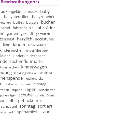
-Beschreibungen :)
baby
außengelände
babies
n
babyutensilien
babyzubehör
bücher
buffet
buggys
rötchen
fahrräder
ahrrad
fahrradsitze
in
garten
gekauft
gemütlich
herzlich
zenslust
hochstühle
kinder
s
kind
kinderartikel
kinderbücher
kinderfahrräder
leider
kinderkleiderbasar
indersachenflohmarkt
kinderwagen
indertaschen
eidung
kleidungsstücke
kleinkind
chenspende
kuchentheke
n
montag
modische
monate
regen
reiten
puppen
reisebetten
schuhe
pchenjäger
schuhgrößen
selbstgebackenen
and
sonntag
sortiert
sonnabend
stand
sportartikel
lzeugmarkt