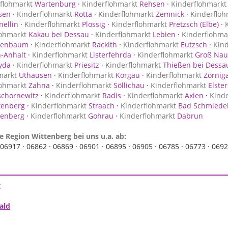
flohmarkt
Wartenburg
·
Kinderflohmarkt
Rehsen
·
Kinderflohmarkt
sen
·
Kinderflohmarkt
Rotta
·
Kinderflohmarkt
Zemnick
·
Kinderfloh
ellin
·
Kinderflohmarkt
Plossig
·
Kinderflohmarkt
Pretzsch (Elbe)
·
lohmarkt
Kakau bei Dessau
·
Kinderflohmarkt
Lebien
·
Kinderflohma
ienbaum
·
Kinderflohmarkt
Rackith
·
Kinderflohmarkt
Eutzsch
·
Kin
-Anhalt
·
Kinderflohmarkt
Listerfehrda
·
Kinderflohmarkt
Groß Nau
yda
·
Kinderflohmarkt
Priesitz
·
Kinderflohmarkt
Thießen bei Dessau
markt
Uthausen
·
Kinderflohmarkt
Korgau
·
Kinderflohmarkt
Zörniga
lohmarkt
Zahna
·
Kinderflohmarkt
Söllichau
·
Kinderflohmarkt
Elster
chornewitz
·
Kinderflohmarkt
Radis
·
Kinderflohmarkt
Axien
·
Kind
tenberg
·
Kinderflohmarkt
Straach
·
Kinderflohmarkt
Bad Schmiede
ttenberg
·
Kinderflohmarkt
Gohrau
·
Kinderflohmarkt
Dabrun
e Region Wittenberg bei uns u.a. ab:
06917 ·
06862 ·
06869 ·
06901 ·
06895 ·
06905 ·
06785 ·
06773 ·
0692
g
ald