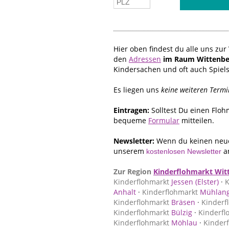
Hier oben findest du alle uns z
den
Adressen
im Raum Wittenbe
Kindersachen und oft auch Spiel
Es liegen uns
keine weiteren Termi
Eintragen:
Solltest Du einen Flo
bequeme
Formular
mitteilen.
Newsletter:
Wenn du keinen neue
unserem
a
kostenlosen Newsletter
Zur Region
Kinderflohmarkt Wit
Kinderflohmarkt
Jessen (Elster)
·
K
Anhalt
·
Kinderflohmarkt
Mühlang
Kinderflohmarkt
Bräsen
·
Kinderf
Kinderflohmarkt
Bülzig
·
Kinderfl
Kinderflohmarkt
Möhlau
·
Kinder