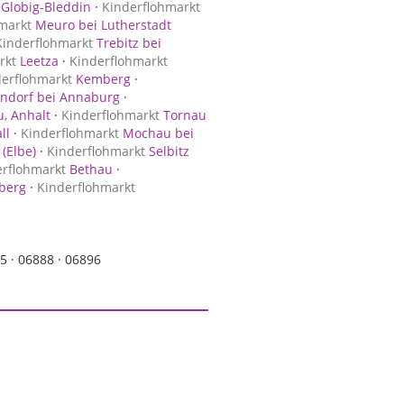
Globig-Bleddin
·
Kinderflohmarkt
markt
Meuro bei Lutherstadt
Kinderflohmarkt
Trebitz bei
rkt
Leetza
·
Kinderflohmarkt
derflohmarkt
Kemberg
·
ndorf bei Annaburg
·
, Anhalt
·
Kinderflohmarkt
Tornau
ll
·
Kinderflohmarkt
Mochau bei
 (Elbe)
·
Kinderflohmarkt
Selbitz
erflohmarkt
Bethau
·
berg
·
Kinderflohmarkt
5 ·
06888 ·
06896