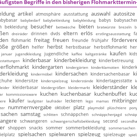
äufigsten Begriffe in den bisherigen Flohmarkttermin
ldung
artikel
auswahl
autositze
atmosphäre
ausstattung
abybasar
babys
babysache
babybedarf
babybekleidung
babykleidung
n
besucher
bieten
bekleidung
bettwäsche
bratwürste
brezeln
b
ßen
eltern
erlös
drinnen
dvds
f
dreiräder
erstlingsausstattung
nden
freitag
freuen
fördervere
flohmarkt
freunde
frühjahr
öße
größen
herbst
helfer
herbstbasar
herbstflohmarkt
her
kaufen
jugendliche
kid
januar
jugendkleidung
kaffee
kaltgetränke
kinderbasar
kinderbekleidung
kinderbetreuung
sstattungen
derflohmarkt
kindergarten
kinderk
kindergärten
kinderklamotten
derkleidung
kindersachen
k
kindersachenbasar
kindermöbel
schuhe
kindersitze
kindertagesstätte
kinderspielzeug
kinderstände
k
kleiderständer
kl
kleiderbasar
leider
kleidergrößen
kleidermarkt
kuchen
kuchenbasar
kuchenbuffet
ku
ar
kommissionsware
käufer
mitbringe
leckeren
iere
laufgitter
laufräder
lego
mamas
nummernvergabe
platz
oktober
ter
playmobil
plüschtiere
pony
sachen
samstag
schnäppchen
schlitten
schnäppchenjagd
schnäp
angere
schwangeren
second
schwangerschaftsbekleidung
secondh
er
shoppen
snacks
sommer
sommerbekleidung
sommersachen
spielsachen
spielwaren
spielzeug
ielplatz
spielzeuge
spie