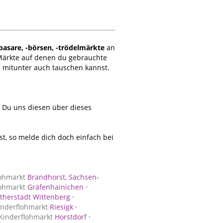
basare, -börsen, -trödelmärkte
an
Märkte auf denen du gebrauchte
d mitunter auch tauschen kannst.
t Du uns diesen über dieses
, so melde dich doch einfach bei
lohmarkt
Brandhorst, Sachsen-
lohmarkt
Gräfenhainichen
·
therstadt Wittenberg
·
inderflohmarkt
Riesigk
·
Kinderflohmarkt
Horstdorf
·