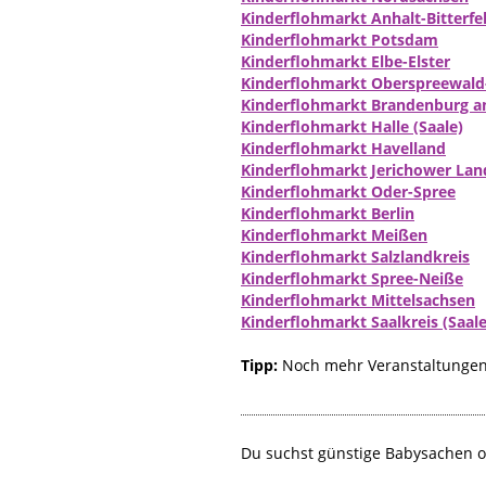
Kinderflohmarkt Anhalt-Bitterfe
Kinderflohmarkt Potsdam
Kinderflohmarkt Elbe-Elster
Kinderflohmarkt Oberspreewald
Kinderflohmarkt Brandenburg an
Kinderflohmarkt Halle (Saale)
Kinderflohmarkt Havelland
Kinderflohmarkt Jerichower Lan
Kinderflohmarkt Oder-Spree
Kinderflohmarkt Berlin
Kinderflohmarkt Meißen
Kinderflohmarkt Salzlandkreis
Kinderflohmarkt Spree-Neiße
Kinderflohmarkt Mittelsachsen
Kinderflohmarkt Saalkreis (Saale
Tipp:
Noch mehr Veranstaltungen 
Du suchst günstige Babysachen o