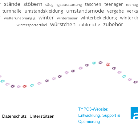
r
stände
stöbern
taschen
teenager
säuglingsausstattung
teenag
umstandsmode
turnhalle
umstandskleidung
vergabe
verka
r
winter
winterbekleidung
winterkl
wetterunabhängig
winterbasar
würstchen
zubehör
zahlreiche
wintersportartikel
TYPO3-Website:
Entwicklung, Support &
Datenschutz
Unterstützen
Optimierung