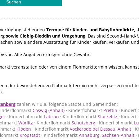
ur Verfügung stehenden
Termine für Kinder- und Babyflohmärkte, -
rg sowie Globig-Bleddin und Umgebung
. Das sind Second-Hand-
sachen sowie andere Ausstattung für Kinder kaufen, verkaufen un
ne
vor. Alle Angaben erfolgen ohne Gewähr.
hmarkt veranstalten oder von einem Flohmarkttermin wissen, kanns
n oder bevorstehenden Flohmarkttermin mehr verpassen möchtest
n.
tenberg
zählen wir u.a. folgende Städte und Gemeinden:
inderflohmarkt
Coswig (Anhalt)
·
Kinderflohmarkt
Prettin
·
Kinderf
er
·
Kinderflohmarkt
Labrun
·
Kinderflohmarkt
Stackelitz
·
Kinderf
lohmarkt
Wörlitz
·
Kinderflohmarkt
Schützberg
·
Kinderflohmarkt
Lu
ohmarkt
Klöden
·
Kinderflohmarkt
Vockerode bei Dessau, Anhalt
·
K
flohmarkt
Kropstädt
·
Kinderflohmarkt
Annaburg, Sachsen-Anhalt
·