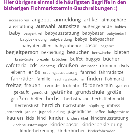
Hier übrigens einmal die häufigsten Begriffe in den
bisherigen Flohmarkttermin-Beschreibungen :)
angebot
anmeldung
artikel
atmosphäre
accessoires
auswahl
autositze
ausstattung
außengelände
babies
baby
babyausstattung
babybasar
babyartikel
babybedarf
babys
babysachen
babybekleidung
babykleidung
basar
babyutensilien
babyzubehör
begehrt
begleitperson
besucher
bieten
bekleidung
bettwäsche
bücher
buffet
buggys
bratwürste
brezeln
brötchen
cafeteria
cds
draußen
drinnen
dvds
dienstag
dreiräder
eltern
erlös
fahrrad
fahrradsitze
erstlingsausstattung
fahrräder
finden
familie
flohmarkt
faschingskostüme
freitag
freuen
förderverein
freunde
frühjahr
garten
getränke
grundschule
größe
gekauft
gemütlich
größen
herbst
helfer
herbstbasar
herbstflohmarkt
herzlich
herzenslust
hochstühle
imbiss
hüpfburg
jugendliche
jahreszeit
januar
jugendkleidung
kaffee
kaltgetränke
kaufen
kinder
kids
kind
kinderausstattung
kinderartikel
kinderbasar
kinderbekleidung
kinderausstattungen
kinderbetreuung
kinderbücher
kinderfahrräder