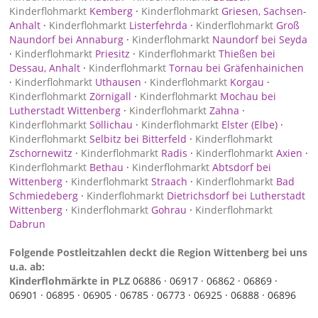
Kinderflohmarkt
Kemberg
·
Kinderflohmarkt
Griesen, Sachsen-
Anhalt
·
Kinderflohmarkt
Listerfehrda
·
Kinderflohmarkt
Groß
Naundorf bei Annaburg
·
Kinderflohmarkt
Naundorf bei Seyda
·
Kinderflohmarkt
Priesitz
·
Kinderflohmarkt
Thießen bei
Dessau, Anhalt
·
Kinderflohmarkt
Tornau bei Gräfenhainichen
·
Kinderflohmarkt
Uthausen
·
Kinderflohmarkt
Korgau
·
Kinderflohmarkt
Zörnigall
·
Kinderflohmarkt
Mochau bei
Lutherstadt Wittenberg
·
Kinderflohmarkt
Zahna
·
Kinderflohmarkt
Söllichau
·
Kinderflohmarkt
Elster (Elbe)
·
Kinderflohmarkt
Selbitz bei Bitterfeld
·
Kinderflohmarkt
Zschornewitz
·
Kinderflohmarkt
Radis
·
Kinderflohmarkt
Axien
·
Kinderflohmarkt
Bethau
·
Kinderflohmarkt
Abtsdorf bei
Wittenberg
·
Kinderflohmarkt
Straach
·
Kinderflohmarkt
Bad
Schmiedeberg
·
Kinderflohmarkt
Dietrichsdorf bei Lutherstadt
Wittenberg
·
Kinderflohmarkt
Gohrau
·
Kinderflohmarkt
Dabrun
Folgende Postleitzahlen deckt die Region Wittenberg bei uns
u.a. ab:
Kinderflohmärkte in PLZ
06886 ·
06917 ·
06862 ·
06869 ·
06901 ·
06895 ·
06905 ·
06785 ·
06773 ·
06925 ·
06888 ·
06896