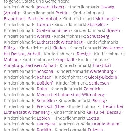
folgende Städte und Gemeinden:
Kinderflohmarkt
Jessen (Elster)
·
Kinderflohmarkt
Coswig
(Anhalt)
·
Kinderflohmarkt
Prettin
·
Kinderflohmarkt
Brandhorst, Sachsen-Anhalt
·
Kinderflohmarkt
Mühlanger
·
Kinderflohmarkt
Labrun
·
Kinderflohmarkt
Stackelitz
·
Kinderflohmarkt
Gräfenhainichen
·
Kinderflohmarkt
Bräsen
·
Kinderflohmarkt
Wörlitz
·
Kinderflohmarkt
Schützberg
·
Kinderflohmarkt
Lutherstadt Wittenberg
·
Kinderflohmarkt
Bülzig
·
Kinderflohmarkt
Klöden
·
Kinderflohmarkt
Vockerode
bei Dessau, Anhalt
·
Kinderflohmarkt
Riesigk
·
Kinderflohmarkt
Möhlau
·
Kinderflohmarkt
Kropstädt
·
Kinderflohmarkt
Annaburg, Sachsen-Anhalt
·
Kinderflohmarkt
Horstdorf
·
Kinderflohmarkt
Schköna
·
Kinderflohmarkt
Wartenburg
·
Kinderflohmarkt
Rehsen
·
Kinderflohmarkt
Globig-Bleddin
·
Kinderflohmarkt
Boßdorf
·
Kinderflohmarkt
Schleesen
·
Kinderflohmarkt
Rotta
·
Kinderflohmarkt
Zemnick
·
Kinderflohmarkt
Meuro bei Lutherstadt Wittenberg
·
Kinderflohmarkt
Schnellin
·
Kinderflohmarkt
Plossig
·
Kinderflohmarkt
Pretzsch (Elbe)
·
Kinderflohmarkt
Trebitz bei
Lutherstadt Wittenberg
·
Kinderflohmarkt
Kakau bei Dessau
·
Kinderflohmarkt
Lebien
·
Kinderflohmarkt
Leetza
·
Kinderflohmarkt
Gadegast
·
Kinderflohmarkt
Oranienbaum
·
Kinderflohmarkt
Rackith
·
Kinderflohmarkt
Eutzsch
·