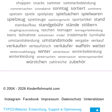
shoppen
snacks
sommer
sommerbekleidung
sonntag
sortiert
sommersachen
sonnabend
sortiment
spielsachen
spielwaren
speisen
spiele
spielplatz
spielzeug
stand
spielzeuge
sportartikel
spielzeugmarkt
standgebühr
stände
stöbern
standaufbau
taschen
teenager
säuglingsausstattung
teenagerbekleidung
teens
teilnahme
trödelmarkt
turnhalle
teilnehmen
trödel
umstandsmode
umstandskleidung
vergabe
verkauf
verkaufen
verkäufer
waffeln
wetter
verkaufstisch
winter
winterbekleidung
wetterunabhängig
winterbasar
winterkleidung
wintersachen
wintersaison
wintersportartikel
würstchen
zubehör
zahlreiche
© 2004 - 2026 Kinderflohmarkt.com
Instagram
Facebook
Impressum
Datenschutz
Unterstützen
TYPO3-Website: Entwicklung, Support & Optimierung