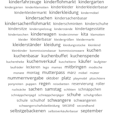
kinderfahrzeuge
kinderflohmarkt
kindergarten
kinderkleider
kinderkleiderbasar
kindergärten
kinderklamotten
kinderkleidung
kinderkleidermarkt
kindermöbel
kindersachen
kindersachenbasar
kindersachenflohmarkt
kinderschminken
kinderschuhe
kindersitze
kindertagesstätte
kinderspielzeug
kinderstände
kinderwagen
kita
kindertaschen
kinderzimmer
klamotten
kleiderbasar
kleider
kleidergrößen
kleidermarkt
kleiderständer
kleidung
kleidungsstücke
kleinkind
kuchen
kleinkinder
kommissionsbasar
kommissionsware
kuchenbasar
kuchenbuffet
kuchenspende
kuchenverkauf
käufer
kuchentheke
kuscheltiere
laufgitter
mitbringen
leckeren
laufräder
lego
mamas
modische
mutterpass
montag
märz
monate
möbel
mütter
nummernvergabe
platz
oktober
playmobil
plüschtiere
regen
reservierung
roller
ponyreiten
puppen
reisebetten
sachen
samstag
schnäppchen
rucksäcke
schlitten
schuhe
schnäppchenjagd
schnäppchenjäger
schuhgrößen
schwangere
schule
schulhof
schwangeren
second
schwangerschaftsbekleidung
secondhand
selbstgebackenen
september
selbstverkäuferbasar