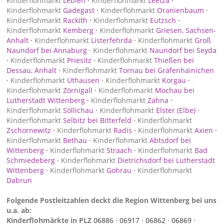
Kinderflohmarkt
Lebien
·
Kinderflohmarkt
Leetza
·
Kinderflohmarkt
Gadegast
·
Kinderflohmarkt
Oranienbaum
·
Kinderflohmarkt
Rackith
·
Kinderflohmarkt
Eutzsch
·
Kinderflohmarkt
Kemberg
·
Kinderflohmarkt
Griesen, Sachsen-
Anhalt
·
Kinderflohmarkt
Listerfehrda
·
Kinderflohmarkt
Groß
Naundorf bei Annaburg
·
Kinderflohmarkt
Naundorf bei Seyda
·
Kinderflohmarkt
Priesitz
·
Kinderflohmarkt
Thießen bei
Dessau, Anhalt
·
Kinderflohmarkt
Tornau bei Gräfenhainichen
·
Kinderflohmarkt
Uthausen
·
Kinderflohmarkt
Korgau
·
Kinderflohmarkt
Zörnigall
·
Kinderflohmarkt
Mochau bei
Lutherstadt Wittenberg
·
Kinderflohmarkt
Zahna
·
Kinderflohmarkt
Söllichau
·
Kinderflohmarkt
Elster (Elbe)
·
Kinderflohmarkt
Selbitz bei Bitterfeld
·
Kinderflohmarkt
Zschornewitz
·
Kinderflohmarkt
Radis
·
Kinderflohmarkt
Axien
·
Kinderflohmarkt
Bethau
·
Kinderflohmarkt
Abtsdorf bei
Wittenberg
·
Kinderflohmarkt
Straach
·
Kinderflohmarkt
Bad
Schmiedeberg
·
Kinderflohmarkt
Dietrichsdorf bei Lutherstadt
Wittenberg
·
Kinderflohmarkt
Gohrau
·
Kinderflohmarkt
Dabrun
Folgende Postleitzahlen deckt die Region Wittenberg bei uns
u.a. ab:
Kinderflohmärkte in PLZ
06886 ·
06917 ·
06862 ·
06869 ·