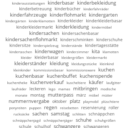
kinderbasar
kinderbekleidung
kinderausstattungen
kinderbetreuung
kinderbücher
kinderfahrräder
kinderfahrzeuge
kinderflohmarkt
kindergarten
kinderkleider
kinderkleiderbasar
kindergärten
kinderklamotten
kinderkleidung
kinderkleidermarkt
kindermöbel
kindersachen
kindersachenbasar
kindersachenflohmarkt
kinderschminken
kinderschuhe
kindersitze
kindertagesstätte
kinderspielzeug
kinderstände
kinderwagen
kita
kindertaschen
kinderzimmer
klamotten
kleiderbasar
kleider
kleidergrößen
kleidermarkt
kleiderständer
kleidung
kleidungsstücke
kleinkind
kuchen
kleinkinder
kommissionsbasar
kommissionsware
kuchenbasar
kuchenbuffet
kuchenspende
kuchenverkauf
käufer
kuchentheke
kuscheltiere
laufgitter
mitbringen
leckeren
laufräder
lego
mamas
modische
mutterpass
montag
märz
monate
möbel
mütter
nummernvergabe
platz
oktober
playmobil
plüschtiere
regen
reservierung
roller
ponyreiten
puppen
reisebetten
sachen
samstag
schnäppchen
rucksäcke
schlitten
schuhe
schnäppchenjagd
schnäppchenjäger
schuhgrößen
schwangere
schule
schulhof
schwangeren