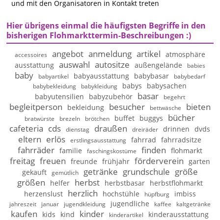
und mit den Organisatoren in Kontakt treten
Hier übrigens einmal die häufigsten Begriffe in den
bisherigen Flohmarkttermin-Beschreibungen :)
angebot
anmeldung
artikel
atmosphäre
accessoires
auswahl
autositze
ausstattung
außengelände
babies
baby
babyausstattung
babybasar
babyartikel
babybedarf
babys
babysachen
babybekleidung
babykleidung
basar
babyutensilien
babyzubehör
begehrt
begleitperson
besucher
bieten
bekleidung
bettwäsche
bücher
buffet
buggys
bratwürste
brezeln
brötchen
cafeteria
cds
draußen
drinnen
dvds
dienstag
dreiräder
eltern
erlös
fahrrad
fahrradsitze
erstlingsausstattung
fahrräder
finden
familie
flohmarkt
faschingskostüme
freitag
freuen
förderverein
freunde
frühjahr
garten
getränke
grundschule
größe
gekauft
gemütlich
größen
herbst
helfer
herbstbasar
herbstflohmarkt
herzlich
herzenslust
hochstühle
imbiss
hüpfburg
jugendliche
jahreszeit
januar
jugendkleidung
kaffee
kaltgetränke
kaufen
kinder
kids
kind
kinderausstattung
kinderartikel