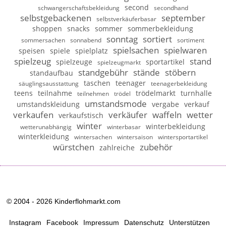
second
schwangerschaftsbekleidung
secondhand
selbstgebackenen
september
selbstverkäuferbasar
shoppen
snacks
sommer
sommerbekleidung
sonntag
sortiert
sommersachen
sonnabend
sortiment
spielsachen
spielwaren
speisen
spiele
spielplatz
spielzeug
stand
spielzeuge
sportartikel
spielzeugmarkt
standgebühr
stände
stöbern
standaufbau
taschen
teenager
säuglingsausstattung
teenagerbekleidung
teens
teilnahme
trödelmarkt
turnhalle
teilnehmen
trödel
umstandsmode
umstandskleidung
vergabe
verkauf
verkaufen
verkäufer
waffeln
wetter
verkaufstisch
winter
winterbekleidung
wetterunabhängig
winterbasar
winterkleidung
wintersachen
wintersaison
wintersportartikel
würstchen
zubehör
zahlreiche
© 2004 - 2026 Kinderflohmarkt.com
Instagram
Facebook
Impressum
Datenschutz
Unterstützen