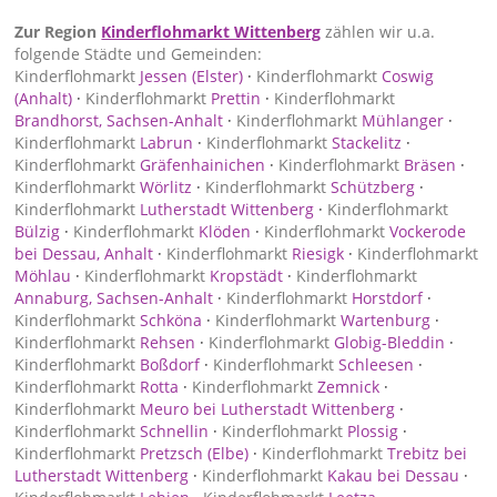
Zur Region
Kinderflohmarkt Wittenberg
zählen wir u.a.
folgende Städte und Gemeinden:
Kinderflohmarkt
Jessen (Elster)
·
Kinderflohmarkt
Coswig
(Anhalt)
·
Kinderflohmarkt
Prettin
·
Kinderflohmarkt
Brandhorst, Sachsen-Anhalt
·
Kinderflohmarkt
Mühlanger
·
Kinderflohmarkt
Labrun
·
Kinderflohmarkt
Stackelitz
·
Kinderflohmarkt
Gräfenhainichen
·
Kinderflohmarkt
Bräsen
·
Kinderflohmarkt
Wörlitz
·
Kinderflohmarkt
Schützberg
·
Kinderflohmarkt
Lutherstadt Wittenberg
·
Kinderflohmarkt
Bülzig
·
Kinderflohmarkt
Klöden
·
Kinderflohmarkt
Vockerode
bei Dessau, Anhalt
·
Kinderflohmarkt
Riesigk
·
Kinderflohmarkt
Möhlau
·
Kinderflohmarkt
Kropstädt
·
Kinderflohmarkt
Annaburg, Sachsen-Anhalt
·
Kinderflohmarkt
Horstdorf
·
Kinderflohmarkt
Schköna
·
Kinderflohmarkt
Wartenburg
·
Kinderflohmarkt
Rehsen
·
Kinderflohmarkt
Globig-Bleddin
·
Kinderflohmarkt
Boßdorf
·
Kinderflohmarkt
Schleesen
·
Kinderflohmarkt
Rotta
·
Kinderflohmarkt
Zemnick
·
Kinderflohmarkt
Meuro bei Lutherstadt Wittenberg
·
Kinderflohmarkt
Schnellin
·
Kinderflohmarkt
Plossig
·
Kinderflohmarkt
Pretzsch (Elbe)
·
Kinderflohmarkt
Trebitz bei
Lutherstadt Wittenberg
·
Kinderflohmarkt
Kakau bei Dessau
·