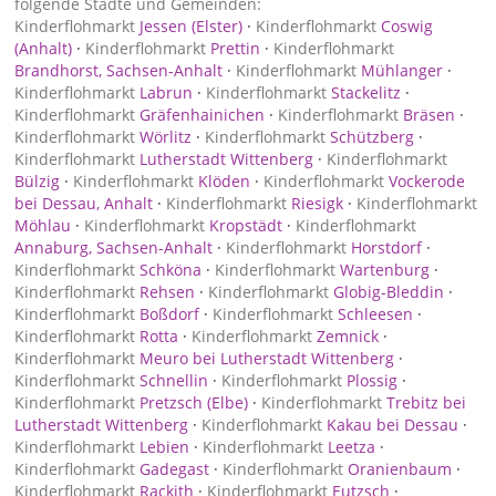
folgende Städte und Gemeinden:
Kinderflohmarkt
Jessen (Elster)
·
Kinderflohmarkt
Coswig
(Anhalt)
·
Kinderflohmarkt
Prettin
·
Kinderflohmarkt
Brandhorst, Sachsen-Anhalt
·
Kinderflohmarkt
Mühlanger
·
Kinderflohmarkt
Labrun
·
Kinderflohmarkt
Stackelitz
·
Kinderflohmarkt
Gräfenhainichen
·
Kinderflohmarkt
Bräsen
·
Kinderflohmarkt
Wörlitz
·
Kinderflohmarkt
Schützberg
·
Kinderflohmarkt
Lutherstadt Wittenberg
·
Kinderflohmarkt
Bülzig
·
Kinderflohmarkt
Klöden
·
Kinderflohmarkt
Vockerode
bei Dessau, Anhalt
·
Kinderflohmarkt
Riesigk
·
Kinderflohmarkt
Möhlau
·
Kinderflohmarkt
Kropstädt
·
Kinderflohmarkt
Annaburg, Sachsen-Anhalt
·
Kinderflohmarkt
Horstdorf
·
Kinderflohmarkt
Schköna
·
Kinderflohmarkt
Wartenburg
·
Kinderflohmarkt
Rehsen
·
Kinderflohmarkt
Globig-Bleddin
·
Kinderflohmarkt
Boßdorf
·
Kinderflohmarkt
Schleesen
·
Kinderflohmarkt
Rotta
·
Kinderflohmarkt
Zemnick
·
Kinderflohmarkt
Meuro bei Lutherstadt Wittenberg
·
Kinderflohmarkt
Schnellin
·
Kinderflohmarkt
Plossig
·
Kinderflohmarkt
Pretzsch (Elbe)
·
Kinderflohmarkt
Trebitz bei
Lutherstadt Wittenberg
·
Kinderflohmarkt
Kakau bei Dessau
·
Kinderflohmarkt
Lebien
·
Kinderflohmarkt
Leetza
·
Kinderflohmarkt
Gadegast
·
Kinderflohmarkt
Oranienbaum
·
Kinderflohmarkt
Rackith
·
Kinderflohmarkt
Eutzsch
·