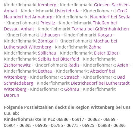
Kinderflohmarkt
Kemberg
·
Kinderflohmarkt
Griesen, Sachsen-
Anhalt
·
Kinderflohmarkt
Listerfehrda
·
Kinderflohmarkt
Groß
Naundorf bei Annaburg
·
Kinderflohmarkt
Naundorf bei Seyda
·
Kinderflohmarkt
Priesitz
·
Kinderflohmarkt
Thießen bei
Dessau, Anhalt
·
Kinderflohmarkt
Tornau bei Gräfenhainichen
·
Kinderflohmarkt
Uthausen
·
Kinderflohmarkt
Korgau
·
Kinderflohmarkt
Zörnigall
·
Kinderflohmarkt
Mochau bei
Lutherstadt Wittenberg
·
Kinderflohmarkt
Zahna
·
Kinderflohmarkt
Söllichau
·
Kinderflohmarkt
Elster (Elbe)
·
Kinderflohmarkt
Selbitz bei Bitterfeld
·
Kinderflohmarkt
Zschornewitz
·
Kinderflohmarkt
Radis
·
Kinderflohmarkt
Axien
·
Kinderflohmarkt
Bethau
·
Kinderflohmarkt
Abtsdorf bei
Wittenberg
·
Kinderflohmarkt
Straach
·
Kinderflohmarkt
Bad
Schmiedeberg
·
Kinderflohmarkt
Dietrichsdorf bei Lutherstadt
Wittenberg
·
Kinderflohmarkt
Gohrau
·
Kinderflohmarkt
Dabrun
Folgende Postleitzahlen deckt die Region Wittenberg bei uns
u.a. ab:
Kinderflohmärkte in PLZ
06886 ·
06917 ·
06862 ·
06869 ·
06901 ·
06895 ·
06905 ·
06785 ·
06773 ·
06925 ·
06888 ·
06896