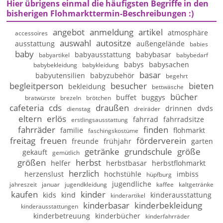
Hier übrigens einmal die häufigsten Begriffe in den
bisherigen Flohmarkttermin-Beschreibungen :)
angebot
anmeldung
artikel
atmosphäre
accessoires
auswahl
autositze
ausstattung
außengelände
babies
baby
babyausstattung
babybasar
babyartikel
babybedarf
babys
babysachen
babybekleidung
babykleidung
basar
babyutensilien
babyzubehör
begehrt
begleitperson
besucher
bieten
bekleidung
bettwäsche
bücher
buffet
buggys
bratwürste
brezeln
brötchen
cafeteria
cds
draußen
drinnen
dvds
dienstag
dreiräder
eltern
erlös
fahrrad
fahrradsitze
erstlingsausstattung
fahrräder
finden
familie
flohmarkt
faschingskostüme
freitag
freuen
förderverein
freunde
frühjahr
garten
getränke
grundschule
größe
gekauft
gemütlich
größen
herbst
helfer
herbstbasar
herbstflohmarkt
herzlich
herzenslust
hochstühle
imbiss
hüpfburg
jugendliche
jahreszeit
januar
jugendkleidung
kaffee
kaltgetränke
kaufen
kinder
kids
kind
kinderausstattung
kinderartikel
kinderbasar
kinderbekleidung
kinderausstattungen
kinderbetreuung
kinderbücher
kinderfahrräder