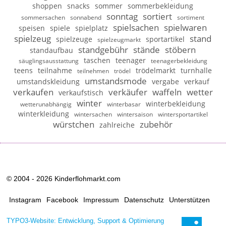
shoppen
snacks
sommer
sommerbekleidung
sonntag
sortiert
sommersachen
sonnabend
sortiment
spielsachen
spielwaren
speisen
spiele
spielplatz
spielzeug
stand
spielzeuge
sportartikel
spielzeugmarkt
standgebühr
stände
stöbern
standaufbau
taschen
teenager
säuglingsausstattung
teenagerbekleidung
teens
teilnahme
trödelmarkt
turnhalle
teilnehmen
trödel
umstandsmode
umstandskleidung
vergabe
verkauf
verkaufen
verkäufer
waffeln
wetter
verkaufstisch
winter
winterbekleidung
wetterunabhängig
winterbasar
winterkleidung
wintersachen
wintersaison
wintersportartikel
würstchen
zubehör
zahlreiche
© 2004 - 2026 Kinderflohmarkt.com
Instagram
Facebook
Impressum
Datenschutz
Unterstützen
TYPO3-Website: Entwicklung, Support & Optimierung