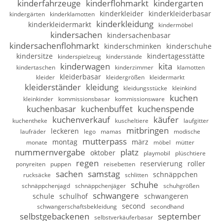
kinderfahrzeuge
kinderflohmarkt
kindergarten
kinderkleider
kinderkleiderbasar
kindergärten
kinderklamotten
kinderkleidung
kinderkleidermarkt
kindermöbel
kindersachen
kindersachenbasar
kindersachenflohmarkt
kinderschminken
kinderschuhe
kindersitze
kindertagesstätte
kinderspielzeug
kinderstände
kinderwagen
kita
kindertaschen
kinderzimmer
klamotten
kleiderbasar
kleider
kleidergrößen
kleidermarkt
kleiderständer
kleidung
kleidungsstücke
kleinkind
kuchen
kleinkinder
kommissionsbasar
kommissionsware
kuchenbasar
kuchenbuffet
kuchenspende
kuchenverkauf
käufer
kuchentheke
kuscheltiere
laufgitter
mitbringen
leckeren
laufräder
lego
mamas
modische
mutterpass
montag
märz
monate
möbel
mütter
nummernvergabe
platz
oktober
playmobil
plüschtiere
regen
reservierung
roller
ponyreiten
puppen
reisebetten
sachen
samstag
schnäppchen
rucksäcke
schlitten
schuhe
schnäppchenjagd
schnäppchenjäger
schuhgrößen
schwangere
schule
schulhof
schwangeren
second
schwangerschaftsbekleidung
secondhand
selbstgebackenen
september
selbstverkäuferbasar