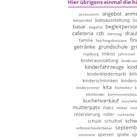
Hier übrigens einmal die h
angebot
anme
accessoires
babyausstattung
b
babyartikel
basar
begleitperso
begehrt
cafeteria
cds
drau
dienstag
fi
familie
faschingskostüme
getränke
grundschule
gr
imbiss
hüpfburg
jahreszeit
kinderausstattung
kinderau
kinderfahrzeuge
kin
kin
kinderkleidermarkt
kinderschminken
kinder
kita
kinderzimmer
klamotten
k
kleinkinder
kommissionsbas
kuchenverkauf
kuschelt
mutterpass
märz
möbel
müt
reservierung
roller
rucksäcke
schw
schule
schulhof
septemb
selbstverkäuferbasar
speisen
spiele
sp
sortiment