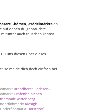
basare, -börsen, -trödelmärkte
an
e auf denen du gebrauchte
d mitunter auch tauschen kannst.
t Du uns diesen über dieses
, so melde dich doch einfach bei
lohmarkt
Brandhorst, Sachsen-
lohmarkt
Gräfenhainichen
·
therstadt Wittenberg
·
inderflohmarkt
Riesigk
·
Kinderflohmarkt
Horstdorf
·