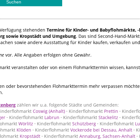
ur Verfügung stehenden
Termine für Kinder- und Babyflohmärkte, -
rg sowie Kropstädt und Umgebung
. Das sind Second-Hand-Märkt
sachen sowie andere Ausstattung für Kinder kaufen, verkaufen un
ne
vor. Alle Angaben erfolgen ohne Gewähr.
hmarkt veranstalten oder von einem Flohmarkttermin wissen, kanns
n oder bevorstehenden Flohmarkttermin mehr verpassen möchtest
n.
tenberg
zählen wir u.a. folgende Städte und Gemeinden:
inderflohmarkt
Coswig (Anhalt)
·
Kinderflohmarkt
Prettin
·
Kinderf
er
·
Kinderflohmarkt
Labrun
·
Kinderflohmarkt
Stackelitz
·
Kinderf
lohmarkt
Wörlitz
·
Kinderflohmarkt
Schützberg
·
Kinderflohmarkt
Lu
ohmarkt
Klöden
·
Kinderflohmarkt
Vockerode bei Dessau, Anhalt
·
K
flohmarkt
Kropstädt
·
Kinderflohmarkt
Annaburg, Sachsen-Anhalt
·