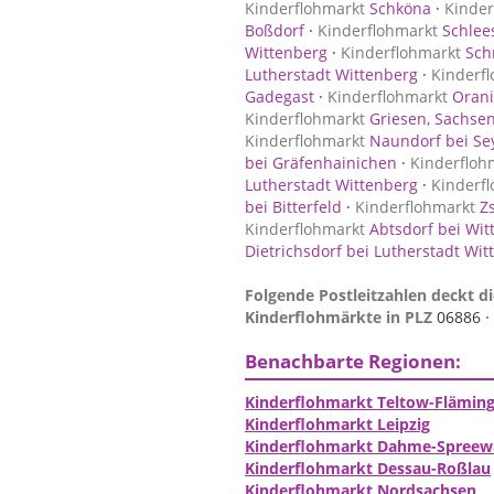
Kinderflohmarkt
Schköna
·
Kinder
Boßdorf
·
Kinderflohmarkt
Schlee
Wittenberg
·
Kinderflohmarkt
Schn
Lutherstadt Wittenberg
·
Kinderf
Gadegast
·
Kinderflohmarkt
Oran
Kinderflohmarkt
Griesen, Sachsen
Kinderflohmarkt
Naundorf bei Se
bei Gräfenhainichen
·
Kinderfloh
Lutherstadt Wittenberg
·
Kinderf
bei Bitterfeld
·
Kinderflohmarkt
Zs
Kinderflohmarkt
Abtsdorf bei Wit
Dietrichsdorf bei Lutherstadt Wi
Folgende Postleitzahlen deckt di
Kinderflohmärkte in PLZ
06886 ·
Benachbarte Regionen:
Kinderflohmarkt Teltow-Flämin
Kinderflohmarkt Leipzig
Kinderflohmarkt Dahme-Spreew
Kinderflohmarkt Dessau-Roßlau
Kinderflohmarkt Nordsachsen