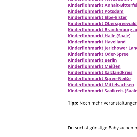
Kinderflohmarkt Anhalt-Bitterfe
Kinderflohmarkt Potsdam
Kinderflohmarkt Elbe-Elster
Kinderflohmarkt Oberspreewald
Kinderflohmarkt Brandenburg an
Kinderflohmarkt Halle (Saale)
Kinderflohmarkt Havelland
Kinderflohmarkt Jerichower Lan
Kinderflohmarkt Oder-Spree
Kinderflohmarkt Berlin
Kinderflohmarkt Meißen
Kinderflohmarkt Salzlandkreis
Kinderflohmarkt Spree-Neiße
Kinderflohmarkt Mittelsachsen
Kinderflohmarkt Saalkreis (Saale
Tipp:
Noch mehr Veranstaltungen 
Du suchst günstige Babysachen o