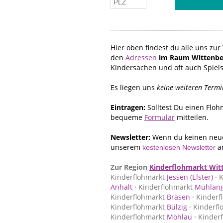
Hier oben findest du alle uns z
den
Adressen
im Raum Wittenbe
Kindersachen und oft auch Spiel
Es liegen uns
keine weiteren Termi
Eintragen:
Solltest Du einen Flo
bequeme
Formular
mitteilen.
Newsletter:
Wenn du keinen neue
unserem
a
kostenlosen Newsletter
Zur Region
Kinderflohmarkt Wit
Kinderflohmarkt
Jessen (Elster)
·
K
Anhalt
·
Kinderflohmarkt
Mühlang
Kinderflohmarkt
Bräsen
·
Kinderf
Kinderflohmarkt
Bülzig
·
Kinderfl
Kinderflohmarkt
Möhlau
·
Kinder