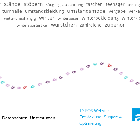
r
stände
stöbern
taschen
teenager
säuglingsausstattung
teenag
umstandsmode
turnhalle
umstandskleidung
vergabe
verka
r
winter
winterbekleidung
winterkl
wetterunabhängig
winterbasar
würstchen
zubehör
zahlreiche
wintersportartikel
TYPO3-Website:
Entwicklung, Support &
Datenschutz
Unterstützen
Optimierung