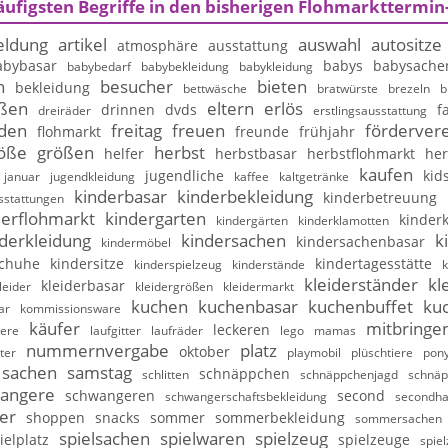
äufigsten Begriffe in den bisherigen Flohmarkttermin
ldung
artikel
auswahl
autositze
atmosphäre
ausstattung
abybasar
babys
babysache
babybedarf
babybekleidung
babykleidung
n
besucher
bieten
bekleidung
bettwäsche
bratwürste
brezeln
b
ßen
eltern
erlös
drinnen
dvds
f
dreiräder
erstlingsausstattung
nden
freitag
freuen
fördervere
flohmarkt
freunde
frühjahr
öße
größen
herbst
helfer
herbstbasar
herbstflohmarkt
her
kaufen
jugendliche
kid
januar
jugendkleidung
kaffee
kaltgetränke
kinderbasar
kinderbekleidung
kinderbetreuung
sstattungen
derflohmarkt
kindergarten
kinderk
kindergärten
kinderklamotten
derkleidung
kindersachen
k
kindersachenbasar
kindermöbel
schuhe
kindersitze
kindertagesstätte
kinderspielzeug
kinderstände
k
kleiderständer
kl
kleiderbasar
leider
kleidergrößen
kleidermarkt
kuchen
kuchenbasar
kuchenbuffet
ku
ar
kommissionsware
käufer
mitbringe
leckeren
iere
laufgitter
laufräder
lego
mamas
nummernvergabe
platz
oktober
ter
playmobil
plüschtiere
pony
sachen
samstag
schnäppchen
schlitten
schnäppchenjagd
schnäp
angere
schwangeren
second
schwangerschaftsbekleidung
secondh
er
shoppen
snacks
sommer
sommerbekleidung
sommersachen
spielsachen
spielwaren
spielzeug
ielplatz
spielzeuge
spie