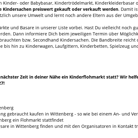
h Kinder- oder Babybasar, Kindertrödelmarkt, Kinderkleiderbasar 
e Kindersachen preiswert gekauft oder verkauft werden
. Damit i
ätzlich unsere Umwelt und lernt noch andere Eltern aus der Umge
kte und Basare in unserer Liste vorbei. Hast Du vielleicht noch g
erden. Dann informiere Dich beim jeweiligen Termin über Möglichk
ebrauchten bzw. Secondhand Kindersachen. Die Bandbreite reich
 bis hin zu Kinderwagen, Laufgittern, Kinderbetten, Spielzeug un
ächster Zeit in deiner Nähe ein Kinderflohmarkt statt? Wir helf
27!
tenberg
ng gebraucht kaufen in Wittenberg - so wie bei einem An- und V
berg ein Flohmarkt stattfindet
are in Wittenberg finden und mit den Organisatoren in Kontakt t