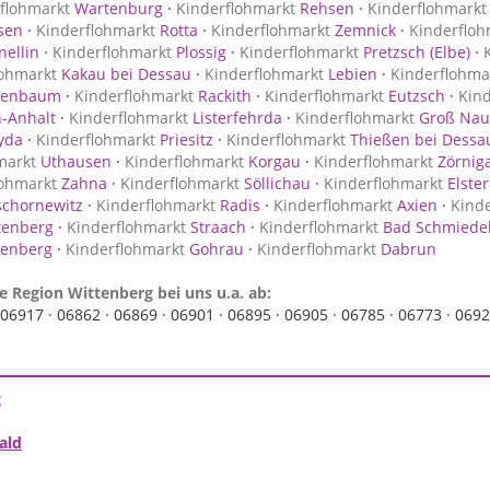
flohmarkt
Wartenburg
·
Kinderflohmarkt
Rehsen
·
Kinderflohmarkt
sen
·
Kinderflohmarkt
Rotta
·
Kinderflohmarkt
Zemnick
·
Kinderfloh
ellin
·
Kinderflohmarkt
Plossig
·
Kinderflohmarkt
Pretzsch (Elbe)
·
lohmarkt
Kakau bei Dessau
·
Kinderflohmarkt
Lebien
·
Kinderflohma
ienbaum
·
Kinderflohmarkt
Rackith
·
Kinderflohmarkt
Eutzsch
·
Kin
-Anhalt
·
Kinderflohmarkt
Listerfehrda
·
Kinderflohmarkt
Groß Nau
yda
·
Kinderflohmarkt
Priesitz
·
Kinderflohmarkt
Thießen bei Dessau
markt
Uthausen
·
Kinderflohmarkt
Korgau
·
Kinderflohmarkt
Zörniga
lohmarkt
Zahna
·
Kinderflohmarkt
Söllichau
·
Kinderflohmarkt
Elster
chornewitz
·
Kinderflohmarkt
Radis
·
Kinderflohmarkt
Axien
·
Kind
tenberg
·
Kinderflohmarkt
Straach
·
Kinderflohmarkt
Bad Schmiede
ttenberg
·
Kinderflohmarkt
Gohrau
·
Kinderflohmarkt
Dabrun
e Region Wittenberg bei uns u.a. ab:
06917 ·
06862 ·
06869 ·
06901 ·
06895 ·
06905 ·
06785 ·
06773 ·
0692
g
ald