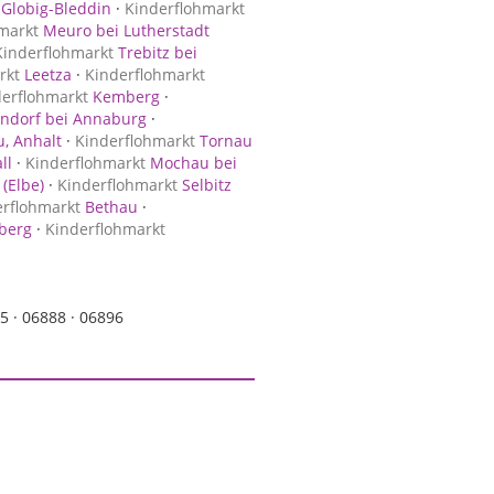
Globig-Bleddin
·
Kinderflohmarkt
markt
Meuro bei Lutherstadt
Kinderflohmarkt
Trebitz bei
rkt
Leetza
·
Kinderflohmarkt
derflohmarkt
Kemberg
·
ndorf bei Annaburg
·
, Anhalt
·
Kinderflohmarkt
Tornau
ll
·
Kinderflohmarkt
Mochau bei
 (Elbe)
·
Kinderflohmarkt
Selbitz
erflohmarkt
Bethau
·
berg
·
Kinderflohmarkt
5 ·
06888 ·
06896