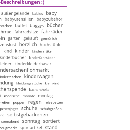
-Beschreibungen :)
baby
außengelände
babies
n
babyutensilien
babyzubehör
bücher
buffet
buggys
rötchen
fahrräder
ahrrad
fahrradsitze
in
garten
gekauft
gemütlich
herzlich
zenslust
hochstühle
kinder
s
kind
kinderartikel
kinderbücher
kinderfahrräder
leider
kinderkleiderbasar
indersachenflohmarkt
kinderwagen
indertaschen
eidung
kleidungsstücke
kleinkind
chenspende
kuchentheke
n
montag
modische
monate
regen
reiten
puppen
reisebetten
schuhe
pchenjäger
schuhgrößen
selbstgebackenen
and
sonntag
sortiert
sonnabend
stand
sportartikel
lzeugmarkt